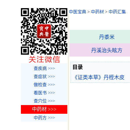
中医宝典
>
中药材
>
中药汇集
丹黍米
丹溪治头眩方
目录
查疾病 >>>
查症状 >>>
《证类本草》丹桎木皮
做检查 >>>
看医书 >>>
查穴位 >>>
中药材 >>>
中药方 >>>