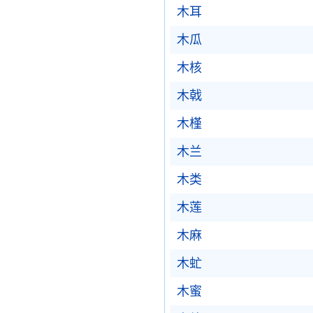
木耳
木瓜
木核
木戟
木槿
木兰
木类
木莲
木麻
木虻
木蜜