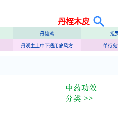
丹桎木皮
丹雄鸡
担
丹溪主上中下通用痛风方
单行鬼