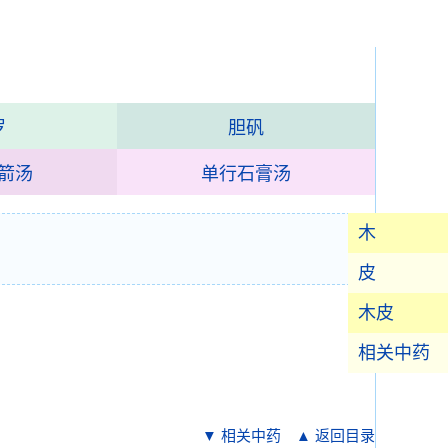
罗
胆矾
箭汤
单行石膏汤
木
皮
木皮
相关中药
▼ 相关中药
▲ 返回目录