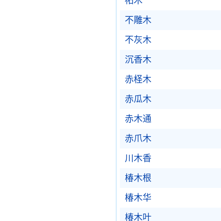
柘木
不雕木
不灰木
沉香木
赤柽木
赤瓜木
赤木通
赤爪木
川木香
椿木根
椿木华
椿木叶