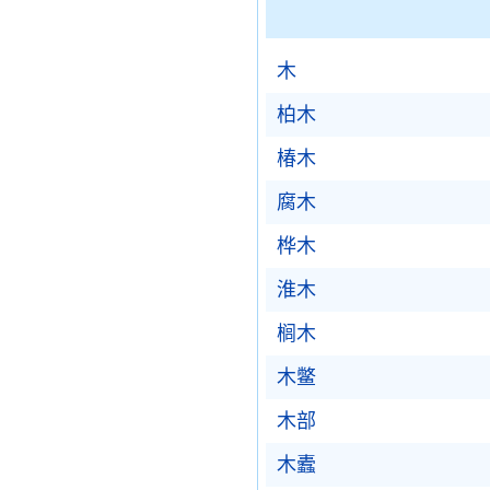
木
柏木
椿木
腐木
桦木
淮木
榈木
木鳖
木部
木蠹