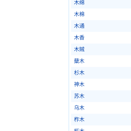
木绵
木棉
木通
木香
木贼
蘖木
杉木
神木
苏木
乌木
柞木