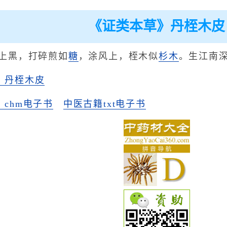
《证类本草》丹桎木皮
去上黑，打碎煎如
糖
，涂风上，桎木似
杉木
。生江南
》丹桎木皮
chm电子书
中医古籍txt电子书