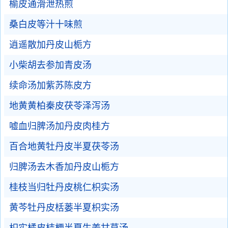
榆皮通滑泄热煎
桑白皮等汁十味煎
逍遥散加丹皮山栀方
小柴胡去参加青皮汤
续命汤加紫苏陈皮方
地黄黄柏秦皮茯苓泽泻汤
嘘血归脾汤加丹皮肉桂方
百合地黄牡丹皮半夏茯苓汤
归脾汤去木香加丹皮山栀方
桂枝当归牡丹皮桃仁枳实汤
黄芩牡丹皮栝蒌半夏枳实汤