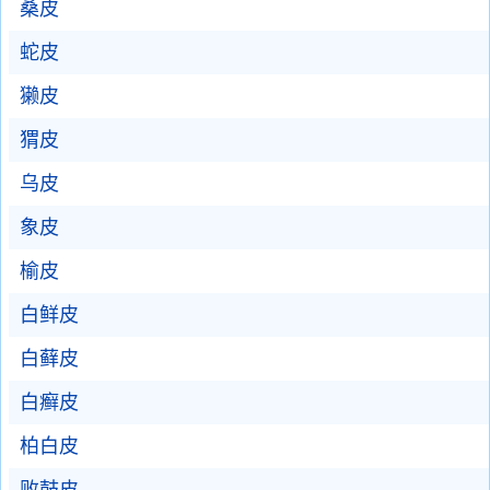
桑皮
蛇皮
獭皮
猬皮
乌皮
象皮
榆皮
白鲜皮
白藓皮
白癣皮
柏白皮