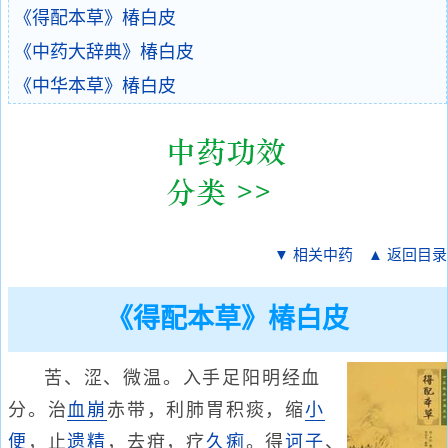
《得配本草》椿白皮
《中药大辞典》椿白皮
《中华本草》椿白皮
▼ 相关中药
▲ 返回目录
《得配本草》椿白皮
苦、涩、微温。入手足阳明经血
分。治
血崩
赤带，利肺胃积痰，缩
小
便
，止
遗精
，去疳，疗
久痢
。得
诃子
、