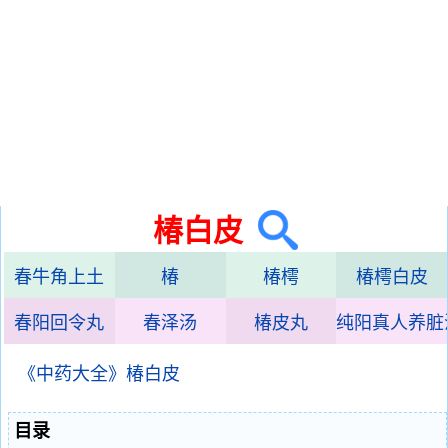
椿白皮
春牛角上土
椿
椿樗
椿樗白皮
春阳回令丸
春泽汤
椿皮丸
纯阳真人养脏
《中药大全》椿白皮
目录