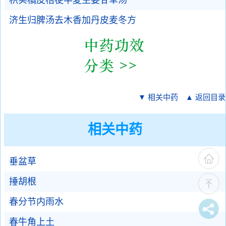
枳实橘皮桔梗半夏生姜甘草汤
济生归脾汤去木香加丹皮麦冬方
▼ 相关中药
▲ 返回目录
相关中药
垂盆草
捶胡根
春分节内雨水
春牛角上土