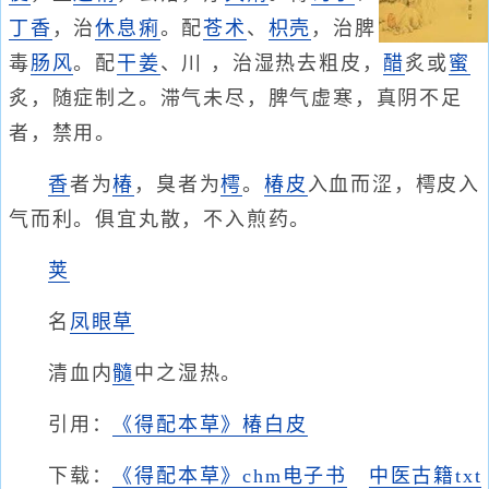
丁香
，治
休息痢
。配
苍术
、
枳壳
，治脾
毒
肠风
。配
干姜
、川 ，治湿热去粗皮，
醋
炙或
蜜
炙，随症制之。滞气未尽，脾气虚寒，真阴不足
者，禁用。
香
者为
椿
，臭者为
樗
。
椿皮
入血而涩，樗皮入
气而利。俱宜丸散，不入煎药。
荚
名
凤眼草
清血内
髓
中之湿热。
引用：
《得配本草》椿白皮
下载：
《得配本草》chm电子书
中医古籍txt