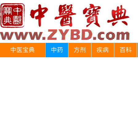
中医宝典
中药
方剂
疾病
百科