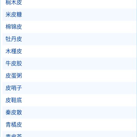
榈木皮
米皮糠
棉锦皮
牡丹皮
木槿皮
牛皮胶
皮蛋粥
皮哨子
皮鞋底
秦皮散
青橘皮