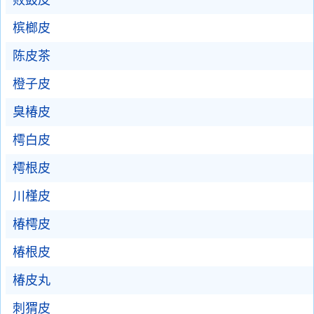
败鼓皮
槟榔皮
陈皮茶
橙子皮
臭椿皮
樗白皮
樗根皮
川槿皮
椿樗皮
椿根皮
椿皮丸
刺猬皮