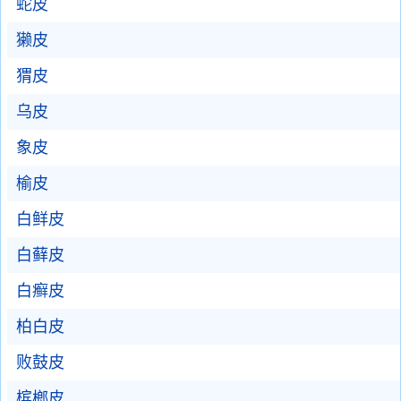
蛇皮
獭皮
猬皮
乌皮
象皮
榆皮
白鲜皮
白藓皮
白癣皮
柏白皮
败鼓皮
槟榔皮