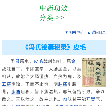
▼ 相关中药
▲ 返回目录
《冯氏锦囊秘录》皮毛
类
鼠
属水，
皮毛
戟刺如针，属
金
，
故味苦平，平即兼辛，大肠属金，以类
相从，故能治大肠湿热。血热为病，及
五痔
阴蚀，下而不止也。阴
肿痛
引腰
背，
腹痛
疝积，皆下焦湿热，邪气留结所致，辛以
散之。苦以泄之，故主之也。
肉
味甘平能
开胃
气，