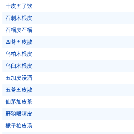
十皮五子饮
石刺木根皮
石榴皮石榴
四苓五皮散
乌柏木根皮
乌臼木根皮
五加皮浸酒
五苓五皮散
仙茅加皮茶
野狼喉嗉皮
栀子柏皮汤