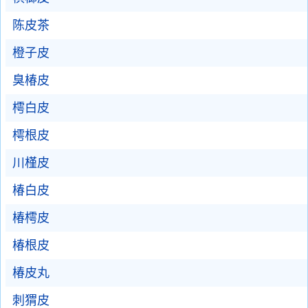
陈皮茶
橙子皮
臭椿皮
樗白皮
樗根皮
川槿皮
椿白皮
椿樗皮
椿根皮
椿皮丸
刺猬皮