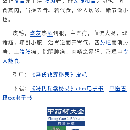
故止
反胃
亦主痔
肠风
者，皆
去湿
和胃
之功也。凡
食其肉，当捡去骨。若误食，令人瘦劣、诸节渐小
也。
皮毛，
烧灰
热
酒
调服，主五痔，血流大肠，理
诸疝，痛引小腹，治胃逆而开胃气，塞
鼻衄
而消鼻
痔，止
腹胀
痛，除阴肿痛。肉啖之易肥，乃理中
令
人能食
。
引用：
《冯氏锦囊秘录》皮毛
下载：
《冯氏锦囊秘录》chm电子书
中医古
籍txt电子书