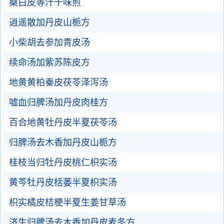
桑白皮等汁十味煎
逍遥散加丹皮山栀方
小柴胡去参加青皮汤
续命汤加紫苏陈皮方
地黄黄柏秦皮茯苓泽泻汤
嘘血归脾汤加丹皮肉桂方
百合地黄牡丹皮半夏茯苓汤
归脾汤去木香加丹皮山栀方
桂枝当归牡丹皮桃仁枳实汤
黄芩牡丹皮栝蒌半夏枳实汤
枳实橘皮桔梗半夏生姜甘草汤
济生归脾汤去木香加丹皮麦冬方