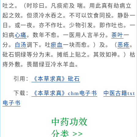
吐之。（时珍曰。凡痰疟及 喘。用此真有劫病立
起之效。但须冷水吞之。不可以饮食同投。静卧一
日。或一夜。亦不作吐。少物引发。即作吐也。一
妇病
心痛
。数年不愈。一医用人言半分。
茶叶
一
分。
白汤
调下。吐
瘀血
一块而愈。）及。（
恶疮
。
砒石铜绿等分为末。摊纸上贴之。其效如神。）枯
痔外敷。畏醋绿豆冷水羊血。
引用：
《本草求真》砒石
下载：
《本草求真》chm电子书
中医古籍txt
电子书