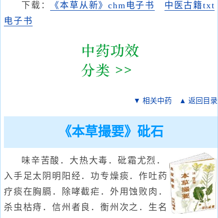
下载：
《本草从新》chm电子书
中医古籍txt
电子书
▼ 相关中药
▲ 返回目录
《本草撮要》砒石
味辛苦酸．大热大毒．砒霜尤烈．
入手足太阴明阳经．功专燥痰．作吐药
疗痰在胸膈．除哮截疟．外用蚀败肉．
杀虫枯痔．信州者良．衡州次之．生名