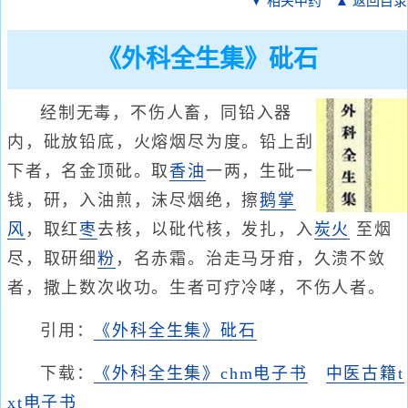
▼ 相关中药
▲ 返回目录
《外科全生集》砒石
经制无毒，不伤人畜，同铅入器
内，砒放铅底，火熔烟尽为度。铅上刮
下者，名金顶砒。取
香油
一两，生砒一
钱，研，入油煎，沫尽烟绝，擦
鹅掌
风
，取红
枣
去核，以砒代核，发扎，入
炭火
至烟
尽，取研细
粉
，名赤霜。治走马牙疳，久溃不敛
者，撒上数次收功。生者可疗冷哮，不伤人者。
引用：
《外科全生集》砒石
下载：
《外科全生集》chm电子书
中医古籍t
xt电子书