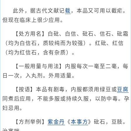
此外，据古代文献记
载
，本品又可用以截疟。
但现在临床上很少应用。
【处方用名】白砒、白信、砒石、信石、砒霜
（均为白信石，质较纯而为较强）。红砒、红信
（均为红信石，含有杂质）。
【一般用量与用法】内服每次一毫至二毫，每
日一次，入丸剂。外用适量。
【按语】本品有剧毒，内服都须用绿豆或
豆腐
同煮后应用，不能多服或持续久服，以防中毒。孕
妇忌用。
【方剂举例】
紫金丹
《
本事方
》砒石，豆肢。