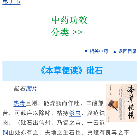
电子书
▼ 相关中药
▲ 返回目录
《本草便读》砒石
砒石
图片
热毒
且刚．能燥痰而作吐．辛酸兼
苦．可截疟以除哮．枯痔
杀虫
．腐疮蚀
肉．（砒石出信州．乃锡之苗．一云近
铜
山处亦有之．夫地之生石也．禀赋有良毒之不