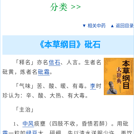
▼ 相关中药
▲ 返回目录
《本草纲目》砒石
「释名」亦名
信石
、人言。生者名
砒黄，炼者名
砒霜
。
「气味」苦、酸、暖、有毒。
李
时
珍认为：辛、酸、大热、有大毒。
「主治」
1、
中风
痰壅（四肢不收，昏愦若醉）。用砒
霜
一粒如
绿豆
大，研细。先以清水送服少许，再饮