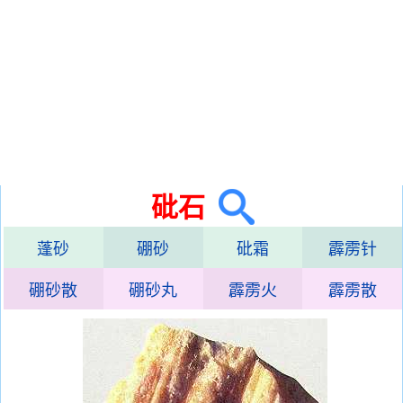
砒石
蓬砂
硼砂
砒霜
霹雳针
硼砂散
硼砂丸
霹雳火
霹雳散