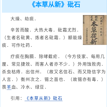
《本草从新》砒石
大燥、劫痰．
辛苦而酸．大热大毒．砒霜尤烈．
（生者名砒黄、炼者名砒霜．）颛能燥
痰．可作吐药．
疗痰在胸膈．除哮截疟．（今方伎家、每用几
厘、常见捷效、而害人者亦不少．）外用蚀败肉．
杀虫枯痔．出信州．（故又名信石、而又隐信字为
人言．）衡州次之．锡之苗也．（故锡亦有毒．）
畏
羊
血、冷水、绿豆．
引用：
《本草从新》砒石