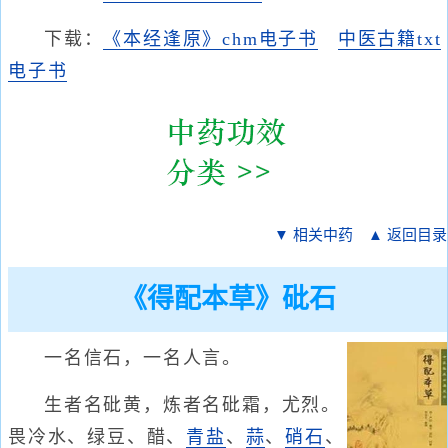
下载：
《本经逢原》chm电子书
中医古籍txt
电子书
▼ 相关中药
▲ 返回目录
《得配本草》砒石
一名信石，一名人言。
生者名砒黄，炼者名砒霜，尤烈。
畏冷水、绿豆、醋、
青盐
、
蒜
、
硝石
、