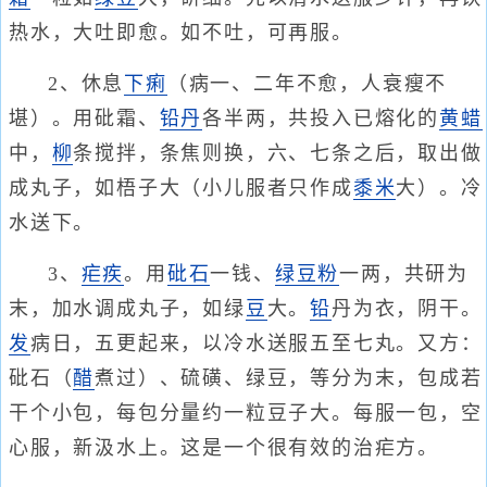
热水，大吐即愈。如不吐，可再服。
2、休息
下痢
（病一、二年不愈，人衰瘦不
堪）。用砒霜、
铅丹
各半两，共投入已熔化的
黄蜡
中，
柳
条搅拌，条焦则换，六、七条之后，取出做
成丸子，如梧子大（小儿服者只作成
黍米
大）。冷
水送下。
3、
疟疾
。用
砒石
一钱、
绿豆粉
一两，共研为
末，加水调成丸子，如绿
豆
大。
铅
丹为衣，阴干。
发
病日，五更起来，以冷水送服五至七丸。又方：
砒石（
醋
煮过）、硫磺、绿豆，等分为末，包成若
干个小包，每包分量约一粒豆子大。每服一包，空
心服，新汲水上。这是一个很有效的治疟方。