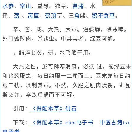
水蓼
、
常山
、益母、独帚、
菖蒲
、水
律、
菠
、
莴苣
、
鹤顶
草、三
角
酸、
鹅不食草
。
辛、苦、咸、大热。大毒。治痰癖，除寒哮。
外用蚀败肉，杀诸虫。中其毒者，绿豆可解。
，醋淬七次，研，水飞晒干用。
大热之性，虽可除寒消癖，必须 过，配绿豆末
和诸药服之，每日约服一二厘而止。豆末亦每日约
服二钱，以制其毒。不然，久服之肌肉燥裂，毒瓦
斯交并，卒致后祸而不可解。
引用：
《得配本草》砒石
下载：
《得配本草》chm电子书
中医古籍txt