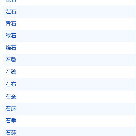
涅石
青石
秋石
烧石
石鳌
石碑
石布
石蚕
石床
石垂
石莼