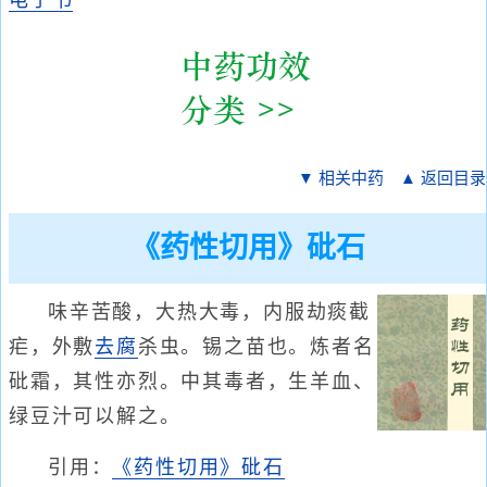
电子书
▼ 相关中药
▲ 返回目录
《药性切用》砒石
味辛苦酸，大热大毒，内服劫痰截
疟，外敷
去腐
杀虫。锡之苗也。炼者名
砒霜，其性亦烈。中其毒者，生羊血、
绿豆汁可以解之。
引用：
《药性切用》砒石