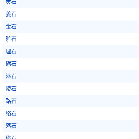
黄石
姜石
金石
旷石
理石
砺石
淋石
陵石
路石
络石
落石
礞石