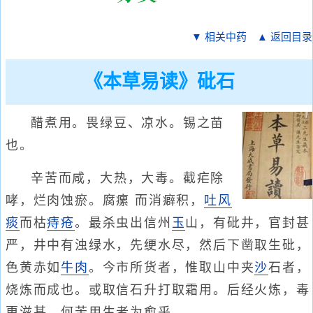
▼ 相关中药
▲ 返回目录
《本草易读》砒石
醋煮用。畏绿豆、凉水。锡之苗
也。
辛苦而咸，大热，大毒。截疟除
哮，烂肉蚀瘀。腐瘰 而消癖积，
吐风
痰
而枯
痔疮
。最杀虫出信州
玉
山，有砒井，官封甚
严，井中有浊绿水，先绠水尽，然后下凿取生砒，
色黄赤如
牛肉
。今市所货者，惟取山中夹
沙
石者，
烧炼而成也。或取信石升打取霜用。后经火炼，毒
更滋甚，何苦用生者为愈乎。