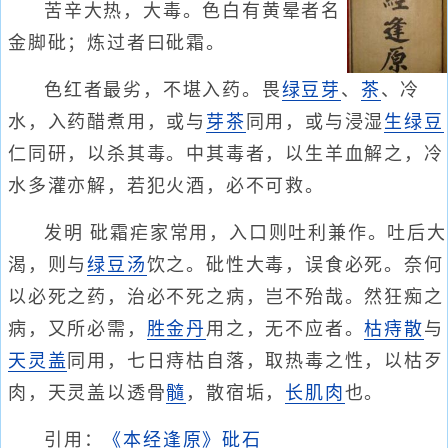
苦辛大热，大毒。色白有黄晕者名
金脚砒；炼过者曰砒霜。
色红者最劣，不堪入药。畏
绿豆芽
、
茶
、冷
水，入药醋煮用，或与
芽茶
同用，或与浸湿
生绿豆
仁同研，以杀其毒。中其毒者，以生羊血解之，冷
水多灌亦解，若犯火酒，必不可救。
发明 砒霜疟家常用，入口则吐利兼作。吐后大
渴，则与
绿豆汤
饮之。砒性大毒，误食必死。奈何
以必死之药，治必不死之病，岂不殆哉。然狂痴之
病，又所必需，
胜金丹
用之，无不应者。
枯痔散
与
天灵盖
同用，七日痔枯自落，取热毒之性，以枯歹
肉，天灵盖以透骨
髓
，散宿垢，
长肌肉
也。
引用：
《本经逢原》砒石