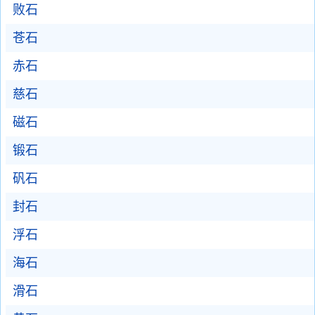
败石
苍石
赤石
慈石
磁石
锻石
矾石
封石
浮石
海石
滑石