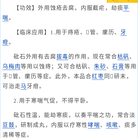
【功效】外用蚀疮去腐。内服截疟，劫痰
平
喘
。
【临床应用】1.用于痔疮、管、瘰历、
牙
疳
。
砒石外用有去腐
拔毒
的作用，现在常合
枯矾
、
乌梅肉
等用以蚀痔；又可合枯矾、
朱砂
、
石膏
等用
于管、瘰历等症。此外，本品合
红枣
同研末，
可治走
马
牙疳。
2.用于寒喘气促，不得平卧。
砒石性温，能劫寒痰，以奏平喘之功，常合淡
豆鼓
，研制成丸，内服以疗寒性
哮喘
、
咳嗽
、痰多
清稀等症。