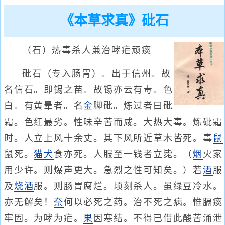
《本草求真》砒石
（石）热毒杀人兼治哮疟顽痰
砒石（专入肠胃）。出于信州。故
名信石。即锡之苗。故锡亦云有毒。色
白。有黄晕者。名
金
脚砒。炼过者曰砒
霜。色红最劣。性味辛苦而咸。大热大毒。炼砒霜
时。人立上风十余丈。其下风所近草木皆死。毒
鼠
鼠死。
猫
犬
食亦死。人服至一钱者立毙。（
烟
火家
用少许。则爆声更大。急烈之性可知矣。）若
酒
服
及
烧酒
服。则肠胃腐烂。顷刻杀人。虽绿豆冷水。
亦无解矣！
奈
何以必死之药。治不死之病。惟膈痰
牢固。为哮为疟。
果
因寒结。不得已借此酸苦涌泄