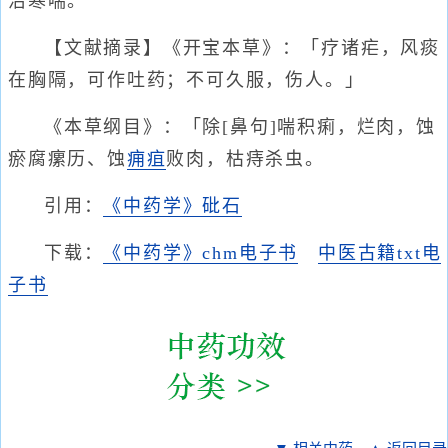
治寒喘。
【文献摘录】《开宝本草》：「疗诸疟，风痰
在胸隔，可作吐药；不可久服，伤人。」
《本草纲目》：「除[鼻句]喘积痢，烂肉，蚀
瘀腐瘰历、蚀
痈疽
败肉，枯痔杀虫。
引用：
《中药学》砒石
下载：
《中药学》chm电子书
中医古籍txt电
子书