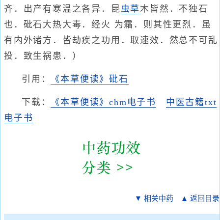
齐．出产有寒温之各异．昆
虫
草
木皆然．不独石
也．砒石大热大毒．经火 为霜．则其性更烈．虽
有内外诸方．皆劫疾之功用．取速效．然总不可乱
投．致生祸患．）
引用：
《本草便读》砒石
下载：
《本草便读》chm电子书
中医古籍txt
电子书
▼ 相关中药
▲ 返回目录