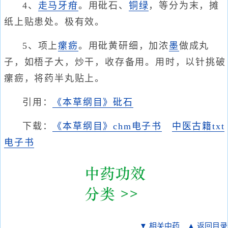
4、
走马牙疳
。用砒石、
铜绿
，等分为末，摊
纸上贴患处。极有效。
5、项上
瘰疬
。用砒黄研细，加浓
墨
做成丸
子，如梧子大，炒干，收存备用。用时，以针挑破
瘰疬，将药半丸贴上。
引用：
《本草纲目》砒石
下载：
《本草纲目》chm电子书
中医古籍txt
电子书
▼ 相关中药
▲ 返回目录