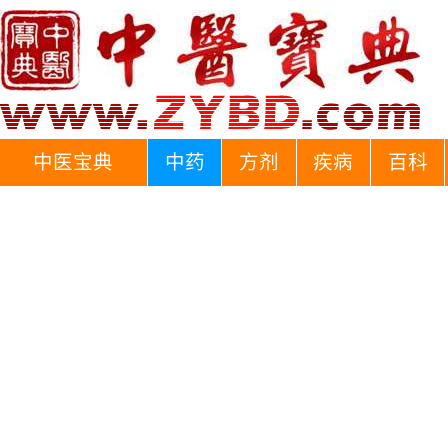
中医宝典
中药
方剂
疾病
百科