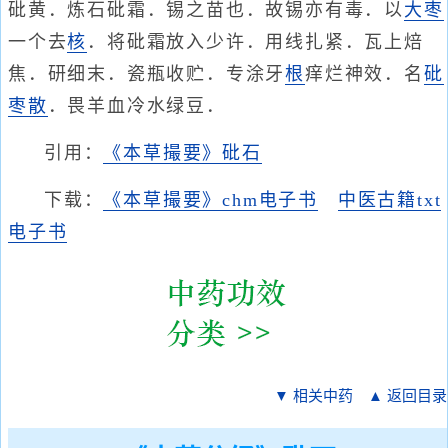
砒黄．炼石砒霜．锡之苗也．故锡亦有毒．以
大枣
一个去
核
．将砒霜放入少许．用线扎紧．瓦上焙
焦．研细末．瓷瓶收贮．专涂牙
根
痒烂神效．名
砒
枣散
．畏羊血冷水绿豆．
引用：
《本草撮要》砒石
下载：
《本草撮要》chm电子书
中医古籍txt
电子书
▼ 相关中药
▲ 返回目录