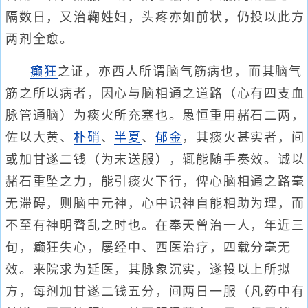
隔数日，又治鞠姓妇，头疼亦如前状，仍投以此方
两剂全愈。
癫狂
之证，亦西人所谓脑气筋病也，而其脑气
筋之所以病者，因心与脑相通之道路（心有四支血
脉管通脑）为痰火所充塞也。愚恒重用赭石二两，
佐以大黄、
朴硝
、
半夏
、
郁金
，其痰火甚实者，间
或加甘遂二钱（为末送服），辄能随手奏效。诚以
赭石重坠之力，能引痰火下行，俾心脑相通之路毫
无滞碍，则脑中元神，心中识神自能相助为理，而
不至有神明瞀乱之时也。在奉天曾治一人，年近三
旬，癫狂失心，屡经中、西医治疗，四载分毫无
效。来院求为延医，其脉象沉实，遂投以上所拟
方，每剂加甘遂二钱五分，间两日一服（凡药中有