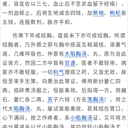
者，皆宜佐以三七，血止后不至淤血留于经络），
一剂血顿止。后将生地减去四钱，加
熟地
、
枸杞
各
五钱，连服数剂，脉亦平和。
伤寒下早成结胸，瘟疫未下亦可成结胸。所谓
结胸者，乃外感之邪与胸中痰涎互相凝结，滞塞气
道，几难呼吸也。仲景有
大陷胸汤
、丸，原为治此
证良方，然因二方中皆有
甘遂
，医者不敢轻用，病
家亦不敢轻服，一切
利气
理痰之药，又皆无效，故
恒至束手无策。向愚治此等证，俾用新炒蒌仁四
两，捣碎煮汤服之，恒能奏效。后拟得一方，用赭
石、蒌仁各二两，
苏
子六钱（方名
荡胸汤
），用之
代大
陷胸汤
、丸，屡试皆能奏效。若其结在胃口，
心下满闷，按之作疼者，系
小陷胸汤
证，又可将方
中分量减半以代小陷胸汤，其功效较小陷胸汤尤