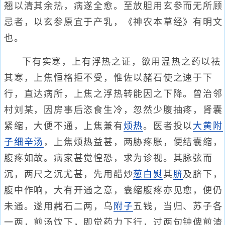
翘以清其余热，病遂全愈。至放胆用玄参而无所顾
忌者，以玄参原宜于产乳，《神农本草经》有明文
也。
下有实寒，上有浮热之证，欲用温热之药以祛
其寒，上焦恒格拒不受，惟佐以赭石使之速于下
行，直达病所，上焦之浮热转能因之下降。曾治邻
村刘某，因房事后恣食生冷，忽然少腹抽疼，肾囊
紧缩，大便不通，上焦兼有
烦热
。医者投以
大黄附
子细辛汤
，上焦烦热益甚，两胁疼胀，便结囊缩，
腹疼如故。病家甚觉惶恐，求为诊视。其脉弦而
沉，两尺之沉尤甚，先用醋炒
葱白熨
其
脐
及脐下，
腹中作响，大有开通之意，囊缩腹疼亦见愈，便仍
未通。遂用赭石二两，乌
附子
五钱，当归、苏子各
一两，煎汤饮下，即觉药力下行，过两句钟俾煎渣