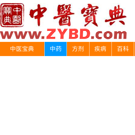
中医宝典
中药
方剂
疾病
百科