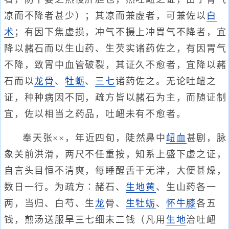
凉而不降者甚少）；其凉而兼虚者，可兼佐以
白
术
；有因下焦虚损，冲气不摄上冲胃气不降者，宜
降以赭石而以生山药、生芡实诸药佐之，有因胃气
不降，致胃中血管破裂，其证久不愈者，宜降以赭
石而以
龙骨
、
牡蛎
、
三七
诸药佐之。无论吐衄之
证，种种病因不同，疏方皆以赭石为主，而随证制
宜，佐以相当之药品，吐衄未有不愈者。
奉天张××，年近四旬，陡然鼻中
衄血
甚剧，脉
象关前洪滑，两尺不任重按，知系上盛下虚之证，
自言头目恒不清爽，每睡醒舌干无津，大便甚燥，
数日一行。为疏方∶赭石、
生地黄
、生山药各一
两，当归、白芍、生
龙
骨、
生牡蛎
、
怀牛膝
各五
钱，煎汤送服旱三七细末二钱（凡用
生地
治吐衄