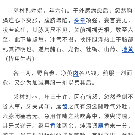
邻村韩姓媪，年六旬。于外感病愈后，忽然胸
膈连心下突胀，腹脐塌陷，
头晕
项强，妄言妄见，
状若疯狂，其脉两尺不见，关前摇摇无根，数至六
至，此下焦虚惫，冲气不摄，挟肝胆浮热上干脑部
乱其神明也。遂用赭石、龙骨、牡蛎、山药、
地黄
（皆用生者）
各一两，野台参、净萸
肉
各八钱，煎服一剂而
愈。又少为加减再服一剂以善其后。
邻村刘××，年三十许，因有恼怒，忽然昏倒不
省人事，牙关紧闭，唇
齿
之间有痰涎随呼气外吐，
六脉闭塞若无。急用作嚏之药吹鼻中，须臾得嚏，
其牙关遂开。继用
香
油两余，炖温调
麝
香末一分，