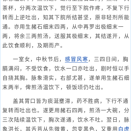
茶杯，分两次温饮下，觉行至下脘作疼，不复下行
转而上逆吐出，知其下脘所结甚坚，原非轻剂所能
通。亦用生赭石细末四两，从中再罗出极细末一
两，将余三两煎汤，送服其极细末，其结遂开，从
此饮食顺利，及期而产。
一室女，中秋节后，
感冒风寒
，三四日间，胸
膈满闷，不受饮食，饮水一口亦吐出，剧时恒以手
自挠其胸。脉象滑实，右部尤甚，遂单用生赭石细
末两半，俾煎汤温饮下，顿饭顷仍吐出。
盖其胃口皆为痰涎壅滞，药不胜病，下行不通
复转而吐出也。遂更用赭石四两，煎汤一大碗，分
三次陆续温饮下，胸次遂通，饮水不吐。翌日，脉
象洪长，其舌苔从先微黄，忽变黑色，又重用
白虎