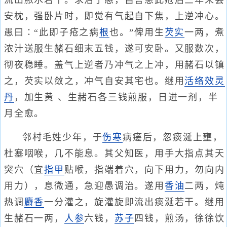
流出脓水若干。求治于愚，自言患此疮后三年未尝
安枕，强卧片时，即觉有气起自下焦，上逆冲心。
愚曰∶“此即子疮之病
根
也。”俾用生
芡实
一两，煮
浓汁送服生赭石细末五钱，遂可安卧。又服数次，
彻夜稳睡。盖气上逆者乃冲气之上冲，用赭石以镇
之，芡实以敛之，冲气自安其宅也。继用
活络效灵
丹
，加生黄 、生赭石各三钱煎服，日进一剂，半
月全愈。
邻村毛姓少年，于
伤寒
病瘥后，忽痰涎上壅，
杜塞咽喉，几不能息。其父知医，用手大指点其天
突穴（宜
指甲
贴喉，指端着穴，向下用力，勿向内
用力），息微通，急迎愚调治。遂用
香油
二两，炖
热调
麝香
一分灌之，旋灌旋即流出痰涎若干。继用
生赭石一两，
人参
六钱，
苏子
四钱，煎汤，徐徐饮