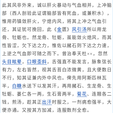
此其风非外来，诚以肝火暴动与气血相并，上冲脑
部（西人剖验此证谓脑部皆有死血，或兼积水），
惟用药镇敛肝火，宁熄内风，将其上冲之气血引
还，其证犹可挽回，此《
金
匮》
风引汤
所以用龙
骨、牡蛎也。然龙骨、牡蛎，虽能敛火熄风，而其
性皆涩，欠下达之力，惟佐以赭石则下达之力速，
上逆之气血即可随之而下。曾治奉天杜××，忽然
头目眩晕
，
口眼歪斜
，舌强直不能发言，脉象弦长
有力，左右皆然，视其舌苔白浓微黄，且大便数日
不行，知其证兼内外中风也。俾先用阿斯匹林瓦
半，
白糖
水送下以发其汗，再用赭石、生龙骨、生
牡蛎、蒌仁各一两，生石膏两半，
菊花
、连翘各二
钱，煎汤，趁其正
出汗
时服之，一剂病愈强半，大
便亦通。又按其方加减，连服数剂全愈。