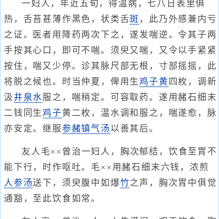
一妇人，年近五旬，得温病，七八日表里俱
热，舌苔甚薄作黑色，状类舌
斑
，此乃外感兼内亏
之证。医者用降药两次下之，遂发喘逆。令其子两
手按其心口，即可不喘。须臾又喘，又令以手紧紧
按住，喘又少停。诊其脉尺部无根，寸部摇摇，此
将脱之候也。时当仲夏，俾用生
鸡子黄
四枚，调新
汲
井泉水
服之，喘稍定。可容取药。遂用赭石细末
二钱同生
鸡子
黄二枚，温水调和服之，喘遂愈，脉
亦安定。继服
参赭镇气汤
以善其后。
友人毛××曾治一妇人，胸次郁结，饮食至胃不
能下行，时作呕吐。毛××用赭石细末六钱，浓煎
人参汤
送下，须臾腹中如爆
竹
之声，胸次胃中俱觉
通豁，至此饮食如常。