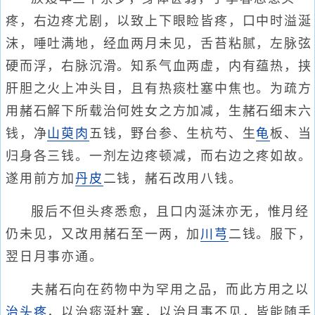
疼，右边疼尤剧，以致上下眼睑皆疼，口中时溢涎
沫，唾吐满地，经血两月未见，舌苔粘腻，左脉弦
硬而浮，右脉沉滑。知系气血两虚，内有蕴热，挟
肝胆之火上冲头目，且有热痰杜塞中焦也。为疏方
用赭石解下所载治何姓女之方加减，生赭石细末六
钱，净
山萸肉
五钱，野台参、生杭芍、生
龟
板、当
归身各三钱。一剂左边疼顿减，而右边之疼如故。
遂用前方加
丹皮
二钱，赭石改用八钱。
服后不但头疼悉愈，且口内涎沫亦无，惟月经
仍未见，又改用赭石至一两，加
川芎
二钱。服下，
翌日月事亦通。
夫赭石向在药物中为罕用之品，而此方用之以
治头疼
，以治痰涎杜塞，以治月事不见，皆能随手