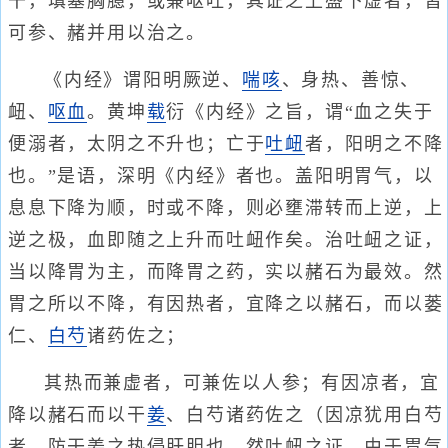
干，填塞胸臆，或兼呕吐，其证之上盛下虚者，皆
可参、赭并用以治之。
《内经》谓阳明厥逆、
喘咳
、身热、善惊、
衄、
呕血
。黄坤
载
衍《内经》之旨，谓“血之失于
便溺者，太阴之不升也；亡于
吐衄
者，阳明之不降
也。”是语，深明《内经》者也。盖阳明胃气，以
息息下降为顺，时或不降，则必壅滞转而上逆，上
逆之极，血即随之上升而吐衄作矣。治吐衄之证，
当以降胃为主，而降胃之药，实以赭石为最效。然
胃之所以不降，有因热者，宜降之以赭石，而以蒌
仁、
白芍
诸药佐之；
其热而兼虚者，可兼佐以人参；有因凉者，宜
降以赭石而以干
姜
、白芍诸药佐之（因凉犹用白芍
者，防干姜之热侵肝胆也，然吐衄之证，由于胃气