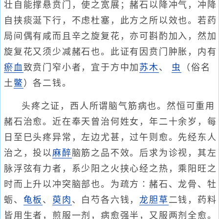
壮自能撑悬贲门，使之宽展；赭石以降冲气，冲降
自挟痰涎下行，不虑杜塞，此方之所以效也。若药
局间偶有咸而且辛之旋复花，亦可斟酌加入，然加
旋复花又须少减赭石也。此证有因贲门肿胀，内有
瘀血
致贲门窄小者，宜于方中加
苏木
、
虫
（俗名
土
鳖
）各二钱。
头疼之证，西人所谓脑气筋病也。然恒可重用
赭石治愈。近在奉天曾治何姓女，年二十余岁，每
日至巳头疼异常，左边尤甚，过午则愈。先经东人
治之，投以
麻醉
脑筋之品不效。后求为诊视，其左
脉浮弦有力者，系少阳之火挟心经之热，乘阳旺之
时而上升以冲突脑部也。为疏方∶赭石、龙骨、牡
蛎、
龟板
、
萸肉
、白芍各六钱，
龙胆草
二钱，药料
皆用生者，煎服一剂，病愈强半，又服两剂全愈。