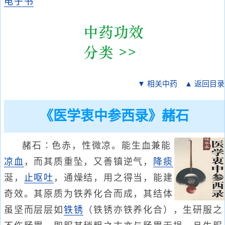
电子书
▼ 相关中药
▲ 返回目录
《医学衷中参西录》赭石
赭石∶色赤，性微凉。能生血兼能
凉血
，而其质重坠，又善镇逆气，
降痰
涎，
止呕吐
，通燥结，用之得当，能建
奇效。其原质为铁养化合而成，其结体
虽坚而层层如
铁锈
（铁锈亦铁养化合），生研服之