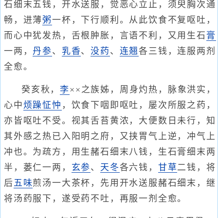
石细末五钱，开水送服，觉恶心立止，须臾胸次通
畅，进薄
粥
一杯，下行顺利。从此饮食不复呕吐，
而心中犹发热，舌根肿胀，言语不利，又用生石
膏
一两，
丹参
、
乳香
、
没药
、
连翘
各三钱，连服两剂
全愈。
癸亥秋，
李
××之族姊，周身灼热，脉象洪实，
心中
烦躁
怔忡
，饮食下咽即呕吐，屡次所服之药，
亦皆呕吐不受。视其舌苔黄浓，大便数日未行，知
其外感之热已入阳明之府，又挟胃气上逆，冲气上
冲也。为疏方，用生赭石细末八钱，生石膏细末两
半，蒌仁一两，
玄参
、
天冬
各六钱，
甘草
二钱，将
后
五味
煎汤一大茶杯，先用开水送服赭石细末，继
将汤药服下，遂受药不吐，再服一剂全愈。