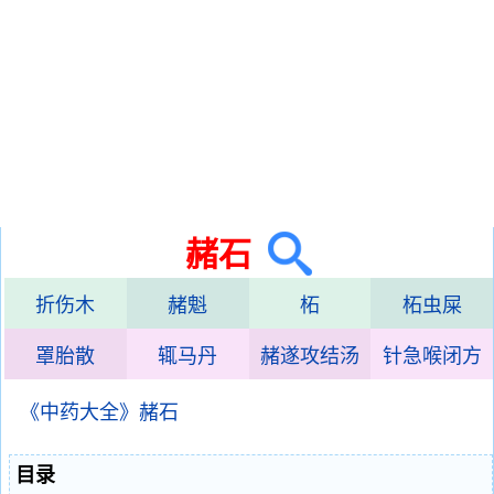
赭石
折伤木
赭魁
柘
柘虫屎
罩胎散
辄马丹
赭遂攻结汤
针急喉闭方
《中药大全》赭石
目录