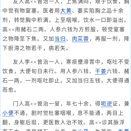
友人高××曾治一人，上焦满闷，艰于饮食，胸
中觉有物窒塞。医者用
大黄
、蒌实陷胸之品十余
剂，转觉胸中积满，上至咽喉，饮水一口即溢出。
高××用赭石二两，人参六钱为方煎服，顿觉窒塞
之物降至下焦。又加
当归
、
肉苁蓉
，再服一剂，降
下瘀滞之物若干，病若失。
友人李××曾治一人，寒痰壅滞胃中，呕吐不受
饮食，大便旬日未行。用人参八钱、
干姜
六钱、赭
石一两，一剂呕吐即止。又加当归五钱，大便得通
而愈。
门人高××曾治一叟，年七十余，得
呃逆
证，兼
小便
不通，剧时觉杜塞咽喉，息不能通，两目上
翻，身躯后挺，更医数人治不效。高××诊其脉浮