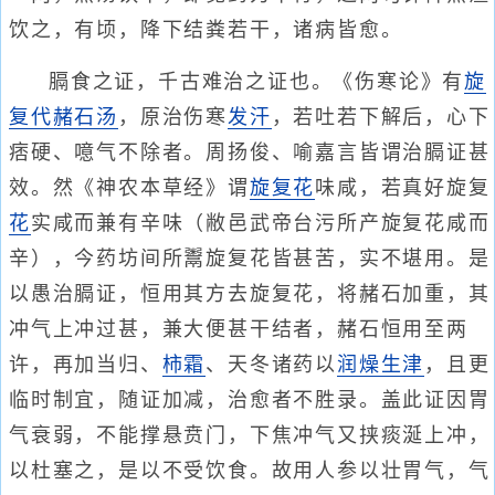
饮之，有顷，降下结粪若干，诸病皆愈。
膈食之证，千古难治之证也。《伤寒论》有
旋
复代赭石汤
，原治伤寒
发汗
，若吐若下解后，心下
痞硬、噫气不除者。周扬俊、喻嘉言皆谓治膈证甚
效。然《神农本草经》谓
旋复花
味咸，若真好旋复
花
实咸而兼有辛味（敝邑武帝台污所产旋复花咸而
辛），今药坊间所鬻旋复花皆甚苦，实不堪用。是
以愚治膈证，恒用其方去旋复花，将赭石加重，其
冲气上冲过甚，兼大便甚干结者，赭石恒用至两
许，再加当归、
柿霜
、天冬诸药以
润燥
生津
，且更
临时制宜，随证加减，治愈者不胜录。盖此证因胃
气衰弱，不能撑悬贲门，下焦冲气又挟痰涎上冲，
以杜塞之，是以不受饮食。故用人参以壮胃气，气