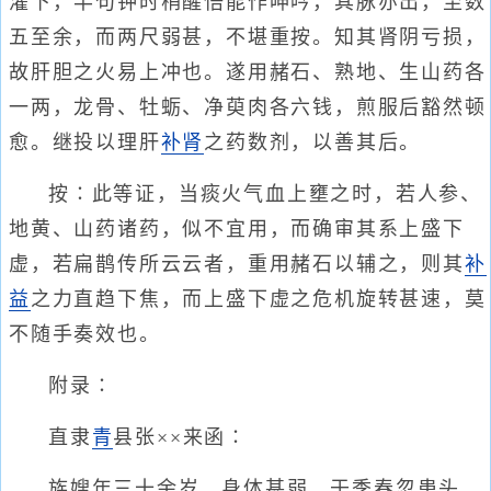
灌下，半句钟时稍醒悟能作呻吟，其脉亦出，至数
五至余，而两尺弱甚，不堪重按。知其肾阴亏损，
故肝胆之火易上冲也。遂用赭石、熟地、生山药各
一两，龙骨、牡蛎、净萸肉各六钱，煎服后豁然顿
愈。继投以理肝
补肾
之药数剂，以善其后。
按∶此等证，当痰火气血上壅之时，若人参、
地黄、山药诸药，似不宜用，而确审其系上盛下
虚，若扁鹊传所云云者，重用赭石以辅之，则其
补
益
之力直趋下焦，而上盛下虚之危机旋转甚速，莫
不随手奏效也。
附录∶
直隶
青
县张××来函∶
族嫂年三十余岁，身体甚弱，于季春忽患头