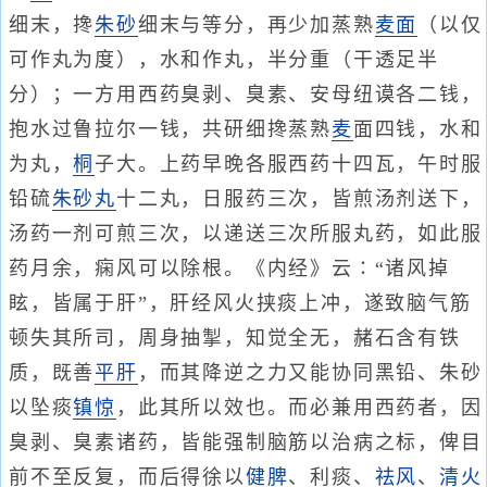
细末，搀
朱砂
细末与等分，再少加蒸熟
麦面
（以仅
可作丸为度），水和作丸，半分重（干透足半
分）；一方用西药臭剥、臭素、安母纽谟各二钱，
抱水过鲁拉尔一钱，共研细搀蒸熟
麦
面四钱，水和
为丸，
桐
子大。上药早晚各服西药十四瓦，午时服
铅硫
朱砂丸
十二丸，日服药三次，皆煎汤剂送下，
汤药一剂可煎三次，以递送三次所服丸药，如此服
药月余，痫风可以除根。《内经》云∶“诸风掉
眩，皆属于肝”，肝经风火挟痰上冲，遂致脑气筋
顿失其所司，周身抽掣，知觉全无，赭石含有铁
质，既善
平肝
，而其降逆之力又能协同黑铅、朱砂
以坠痰
镇惊
，此其所以效也。而必兼用西药者，因
臭剥、臭素诸药，皆能强制脑筋以治病之标，俾目
前不至反复，而后得徐以
健脾
、利痰、
祛风
、
清火