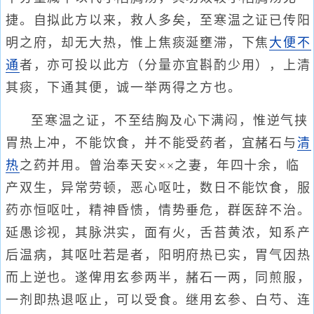
捷。自拟此方以来，救人多矣，至寒温之证已传阳
明之府，却无大热，惟上焦痰涎壅滞，下焦
大便不
通
者，亦可投以此方（分量亦宜斟酌少用），上清
其痰，下通其便，诚一举两得之方也。
至寒温之证，不至结胸及心下满闷，惟逆气挟
胃热上冲，不能饮食，并不能受药者，宜赭石与
清
热
之药并用。曾治奉天安××之妻，年四十余，临
产双生，异常劳顿，恶心呕吐，数日不能饮食，服
药亦恒呕吐，精神昏愦，情势垂危，群医辞不治。
延愚诊视，其脉洪实，面有火，舌苔黄浓，知系产
后温病，其呕吐若是者，阳明府热已实，胃气因热
而上逆也。遂俾用玄参两半，赭石一两，同煎服，
一剂即热退呕止，可以受食。继用玄参、白芍、连