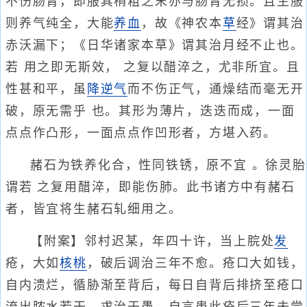
不伤肠胃，即服其稍粗之末亦与肠胃无损。且生服
则养气纯全，大能
养血
，故《神农本
草
经》谓其治
赤沃漏下；《日华诸家本草》谓其治月经不止也。
若 用之即无斯效， 之复以醋淬之，尤非所宜。且
性甚和平，虽
降逆气
而不伤正气，通燥结而毫无开
破，原无需乎 也。其形为薄片，迭迭而成，一面
点点作凸形，一面点点作凹形者，方堪入药。
赭石为铁养化合，性同铁锈，原不宜 。徐灵胎
谓若 之复用醋淬，即能伤肺。此书诸方中有赭石
者，皆宜将生赭石轧细用之。
【附案】邻村迟某，年四十许，当上脘处
发
疮，大如
核桃
，破后调治三年不愈。疮口大如钱，
自内溃烂，循胁渐至背后，每日自背后排挤至疮口