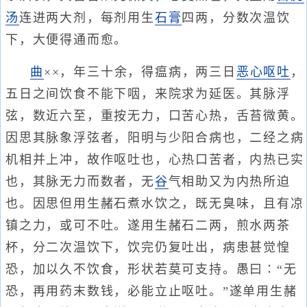
汤
连进两大剂，每剂用生
石膏
四两，分数次温饮
下，大便得通而愈。
曲
××，年三十余，得瘟病，两三日
恶心呕吐
，
五日之间饮食不能下咽，来院求为延医。其脉浮
弦，数近六至，重按无力，口苦心热，舌苔微黄。
因思其脉象浮弦者，阳明与少阳合病也，二经之病
机相并上冲，故作呕吐也，心热口苦者，内热已实
也，其脉无力而数者，无
谷
气相助又为内热所迫
也。因思但用生赭石煮水饮之，既无臭味，且有凉
镇之力，或可不吐。遂用生赭石二两，煎水两茶
杯，分二次温饮下，饮完仍复吐出，病患甚觉惶
恐，加以久不饮食，形状若莫可支持。愚曰∶“无
恐，再用药末数钱，必能立止呕吐。”遂单用生赭