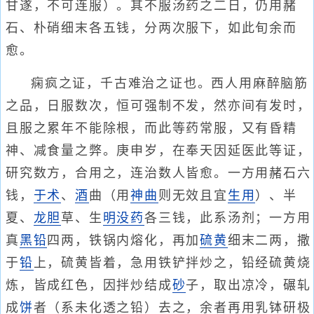
甘遂，不可连服）。其不服汤药之二日，仍用赭
石、朴硝细末各五钱，分两次服下，如此旬余而
愈。
痫疯之证，千古难治之证也。西人用麻醉脑筋
之品，日服数次，恒可强制不发，然亦间有发时，
且服之累年不能除根，而此等药常服，又有昏精
神、减食量之弊。庚申岁，在奉天因延医此等证，
研究数方，合用之，连治数人皆愈。一方用赭石六
钱，
于术
、
酒
曲（用
神曲
则无效且宜
生用
）、半
夏、
龙胆
草、生
明没药
各三钱，此系汤剂；一方用
真
黑铅
四两，铁锅内熔化，再加
硫黄
细末二两，撒
于
铅
上，硫黄皆着，急用铁铲拌炒之，铅经硫黄烧
炼，皆成红色，因拌炒结成
砂
子，取出凉冷，碾轧
成
饼
者（系未化透之铅）去之，余者再用乳钵研极