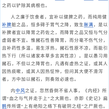
之药以铲除其病根也。
人之廉于饮食者，宜补以健脾之药，而纯用健
补脾
脏之品，恒多碍于胃气之降，致生
胀满
，是以
补脾者宜以降胃之药佐之，而降胃之品又恒与气分
虚弱者不宜。惟赭石性善降胃，而分毫不伤气分，
且补药性多温，易生浮热，赭石性原不凉，而能引
热下行（所以诸家本草多言其性凉）。是以愚习用
赭石，不但以之降胃也，凡遇有虚热之证，或其人
因热痰嗽，或其人因热怔忡，但问其大便不滑泻
者，方中加以赭石，则奏效必速也。
内
中风
之证，忽然昏倒不省人事，《内经》所
谓“血之与气并走于上”之大厥也。亦即《史记》扁
鹊
传所谓“上有绝阳之络下有破阴之纽”之尸厥也。