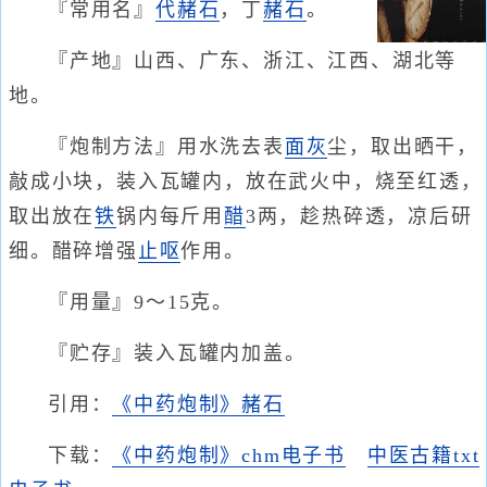
『常用名』
代赭石
，丁
赭石
。
『产地』山西、广东、浙江、江西、湖北等
地。
『炮制方法』用水洗去表
面
灰
尘，取出晒干，
敲成小块，装入瓦罐内，放在武火中，烧至红透，
取出放在
铁
锅内每斤用
醋
3两，趁热碎透，凉后研
细。醋碎增强
止呕
作用。
『用量』9～15克。
『贮存』装入瓦罐内加盖。
引用：
《中药炮制》赭石
下载：
《中药炮制》chm电子书
中医古籍txt