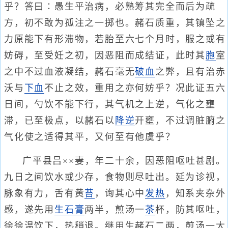
乎？答曰∶愚生平治病，必熟筹其完全而后为疏
方，初不敢为孤注之一掷也。赭石质重，其镇坠之
力原能下有形滞物，若胎至六七个月时，服之或有
妨碍，至受妊之初，因恶阻而成结证，此时其
胞
室
之中不过血液凝结，赭石毫无
破血
之弊，且有治赤
沃与
下血
不止之效，重用之亦何妨乎？况此证五六
日间，勺饮不能下行，其气机之上逆，气化之壅
滞，已至极点，以赭石以
降逆
开壅，不过调脏腑之
气化使之适得其平，又何至有他虞乎？
广平县吕××妻，年二十余，因恶阻呕吐甚剧。
九日之间饮水或少存，食物则尽吐出。延为诊视，
脉象有力，舌有黄
苔
，询其心中
发热
，知系夹杂外
感，遂先用
生石膏
两半，煎汤一
茶
杯，防其呕吐，
徐徐温饮下，热稍退。继用生赭石二两，煎汤一大