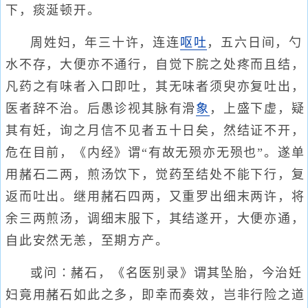
下，痰涎顿开。
周姓妇，年三十许，连连
呕吐
，五六日间，勺
水不存，大便亦不通行，自觉下脘之处疼而且结，
凡药之有味者入口即吐，其无味者须臾亦复吐出，
医者辞不治。后愚诊视其脉有滑
象
，上盛下虚，疑
其有妊，询之月信不见者五十日矣，然结证不开，
危在目前，《内经》谓“有故无殒亦无殒也”。遂单
用赭石二两，煎汤饮下，觉药至结处不能下行，复
返而吐出。继用赭石四两，又重罗出细末两许，将
余三两煎汤，调细末服下，其结遂开，大便亦通，
自此安然无恙，至期方产。
或问∶赭石，《名医别录》谓其坠胎，今治妊
妇竟用赭石如此之多，即幸而奏效，岂非行险之道