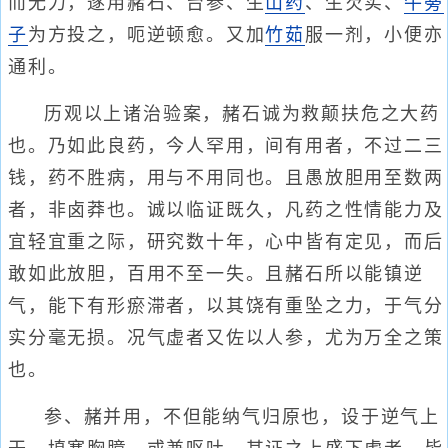
而无力，遂用赭石、台参、生
山药
、生芡实、
牛蒡
子
为方投之，呃逆顿愈。又加
竹茹
服一剂，小便亦
通利。
历观以上诸治验案，赭石诚为救颠扶危之大药
也。乃如此良药，今人罕用，间有用者，不过二三
钱，药不胜病，用与不用同也。且愚放胆用至数两
者，非卤莽也。诚以临证既久，凡药之性情能力及
宜轻宜重之际，研究数十年，心中皆有定见，而后
敢如此放胆，百用不至一失。且赭石所以能镇逆
气，能下有形瘀滞者，以其饶有重坠之力，于气分
实分毫无损。况气虚者又佐以人参，尤为万全之策
也。
参、赭并用，不但能纳气归原也，设于逆气上