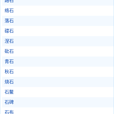
路石
络石
落石
礞石
涅石
砒石
青石
秋石
烧石
石鳌
石碑
石布