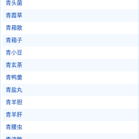
青头菌
青霞草
青葙散
青葙子
青小豆
青玄茶
青鸭羹
青盐丸
青羊胆
青羊肝
青腰虫