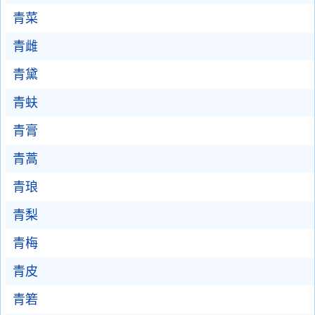
青菜
青雌
青黛
青蚨
青膏
青蒿
青琅
青梨
青梅
青皮
青箬