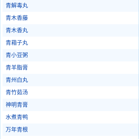
青解毒丸
青木香藤
青木香丸
青葙子丸
青小豆粥
青羊脂膏
青州白丸
青竹茹汤
神明青膏
水煮青鸭
万年青根