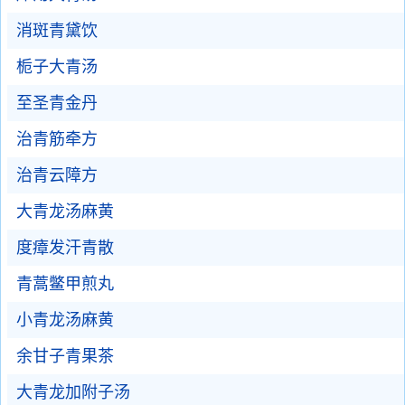
消斑青黛饮
栀子大青汤
至圣青金丹
治青筋牵方
治青云障方
大青龙汤麻黄
度瘴发汗青散
青蒿鳖甲煎丸
小青龙汤麻黄
余甘子青果茶
大青龙加附子汤