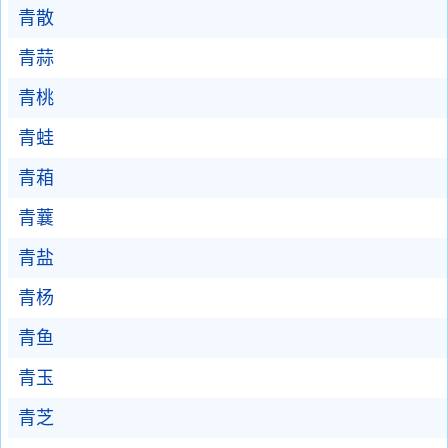
青散
青蒜
青桃
青蛙
青葙
青蘘
青盐
青杨
青鱼
青玉
青芝