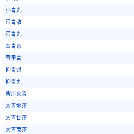
小青丸
泻青散
泻青丸
玄青茶
雪里青
抑青饼
抑青丸
背疽夹青
大青地茶
大青甘茶
大青菌茶