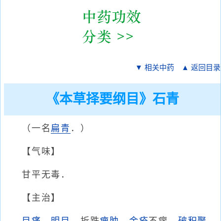
▼ 相关中药
▲ 返回目录
《本草择要纲目》石青
（一名
扁青
．）
【气味】
甘平无毒．
【主治】