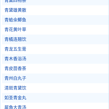
青黛四物茶
青黛雄黄散
青蛤氽鲫鱼
青花黄叶草
青橘连翘饮
青龙五生膏
青木香浴汤
青皮茴香茶
青州白丸子
清斑青黛饮
如圣青金丸
犀角大青汤