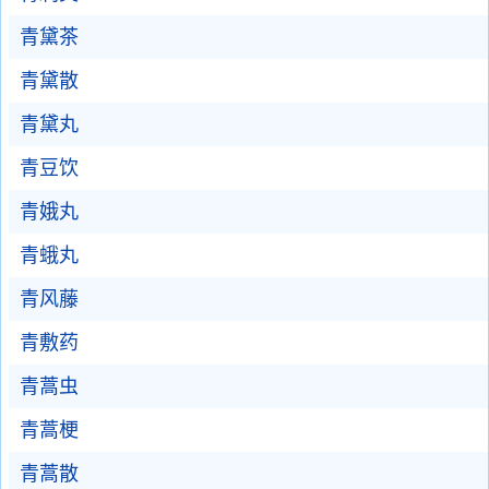
青黛茶
青黛散
青黛丸
青豆饮
青娥丸
青蛾丸
青风藤
青敷药
青蒿虫
青蒿梗
青蒿散