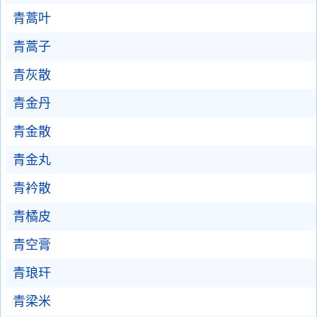
青蒿叶
青蒿子
青灰散
青金丹
青金散
青金丸
青衿散
青橘皮
青空膏
青琅玕
青梁米