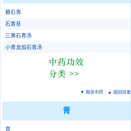
碧石青
石青苔
三黄石青汤
小青龙加石青汤
▼ 相关中药
▲ 返回目录
青
青