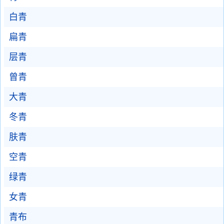
白青
扁青
层青
曾青
大青
冬青
肤青
空青
绿青
女青
青布