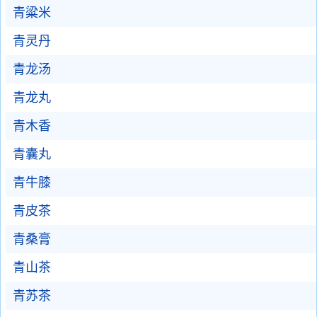
青粱米
青灵丹
青龙汤
青龙丸
青木香
青囊丸
青牛膝
青皮茶
青桑膏
青山茶
青苏茶