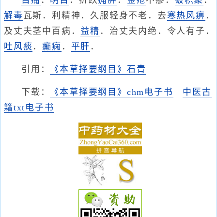
目痛
．
明目
．折跌
痈肿
．
金疮
不瘳．
破积聚
．
解毒
瓦斯．利精神．久服轻身不老．去
寒热
风痹
．
及丈夫茎中百病．
益精
．治丈夫内绝．令人有子．
吐风痰
．
癫痫
．
平肝
．
引用：
《本草择要纲目》石青
下载：
《本草择要纲目》chm电子书
中医古
籍txt电子书