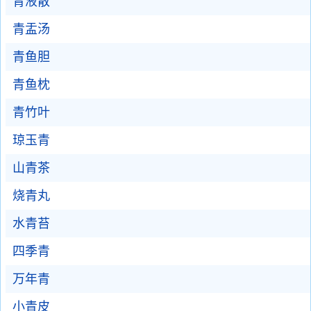
青液散
青盂汤
青鱼胆
青鱼枕
青竹叶
琼玉青
山青茶
烧青丸
水青苔
四季青
万年青
小青皮