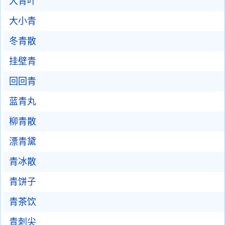
大青叶
大小青
冬青散
挂壁青
回回青
蓝青丸
柳青散
漂青黛
青冰散
青饼子
青茶饮
青刺尖