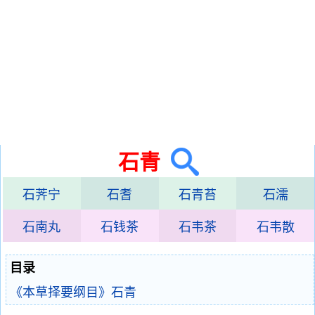
石青
石荠宁
石耆
石青苔
石濡
石南丸
石钱茶
石韦茶
石韦散
目录
《本草择要纲目》石青