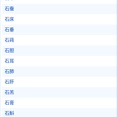
石蚕
石床
石垂
石莼
石胆
石耳
石肺
石肝
石羔
石膏
石斛