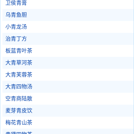
卫侯青膏
乌青鱼胆
小青龙汤
治青丁方
板蓝青叶茶
大青草河茶
大青芙蓉茶
大青四物汤
空青商陆散
麦芽青皮饮
梅花青山茶