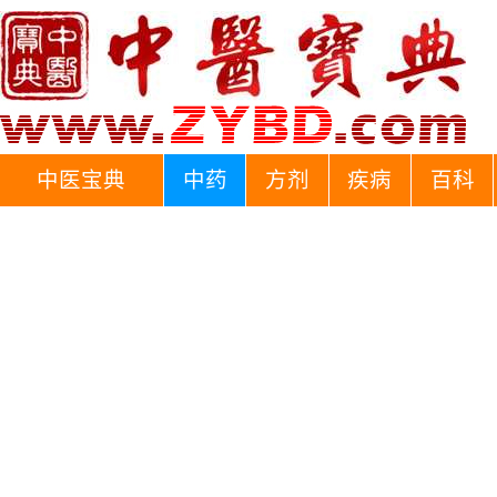
中医宝典
中药
方剂
疾病
百科