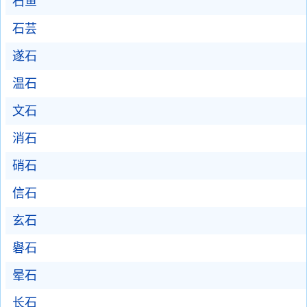
石鱼
石芸
遂石
温石
文石
消石
硝石
信石
玄石
礜石
晕石
长石