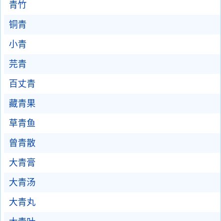
青竹
铜青
小青
芫青
百丈青
藏青果
草青鱼
曾青散
大青膏
大青汤
大青丸