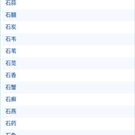
石蒜
石髓
石炭
石韦
石苇
石苋
石香
石蟹
石癣
石燕
石药