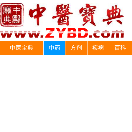
中医宝典
中药
方剂
疾病
百科