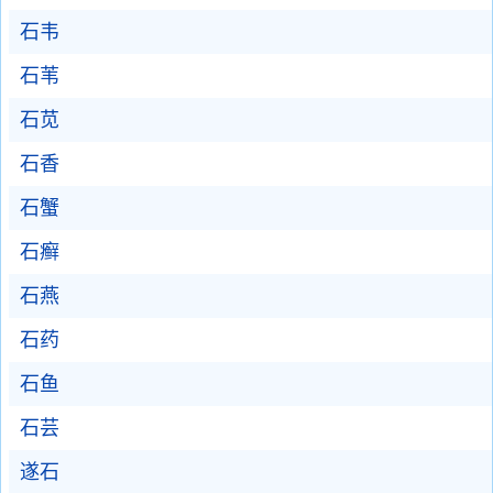
石韦
石苇
石苋
石香
石蟹
石癣
石燕
石药
石鱼
石芸
遂石