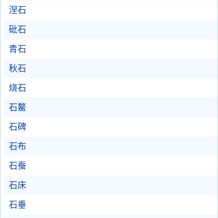
涅石
砒石
青石
秋石
烧石
石鳌
石碑
石布
石蚕
石床
石垂