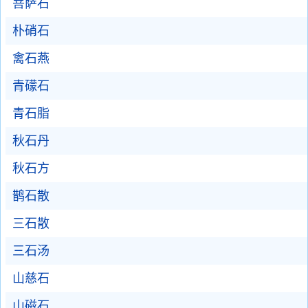
菩萨石
朴硝石
禽石燕
青礞石
青石脂
秋石丹
秋石方
鹊石散
三石散
三石汤
山慈石
山磁石