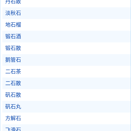
丹石散
淡秋石
地石榴
锻石酒
锻石散
鹅管石
二石茶
二石散
矾石散
矾石丸
方解石
飞滑石