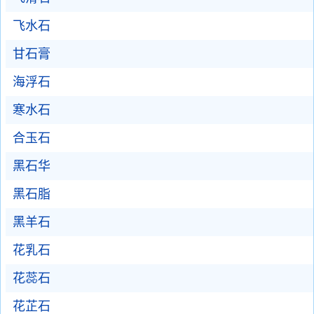
飞水石
甘石膏
海浮石
寒水石
合玉石
黑石华
黑石脂
黑羊石
花乳石
花蕊石
花芷石