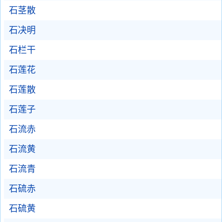
石茎散
石决明
石栏干
石莲花
石莲散
石莲子
石流赤
石流黄
石流青
石硫赤
石硫黄