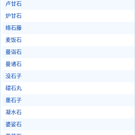
卢甘石
炉甘石
络石藤
麦饭石
曼诣石
曼诸石
没石子
礞石丸
墨石子
凝水石
婆娑石