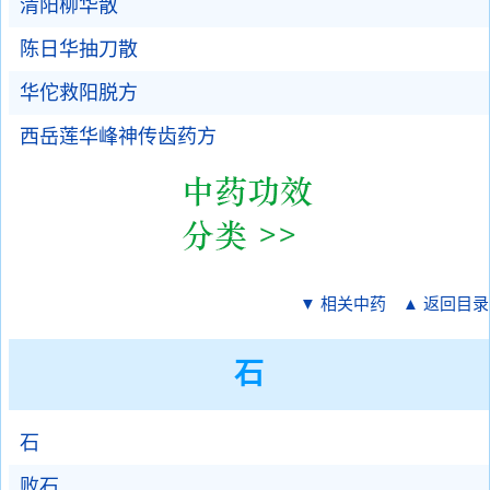
清阳柳华散
陈日华抽刀散
华佗救阳脱方
西岳莲华峰神传齿药方
▼ 相关中药
▲ 返回目录
石
石
败石