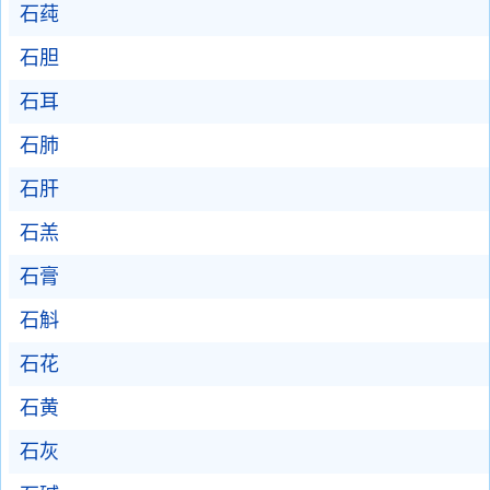
石莼
石胆
石耳
石肺
石肝
石羔
石膏
石斛
石花
石黄
石灰