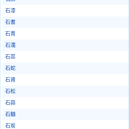
石漆
石耆
石青
石濡
石蕊
石蛇
石肾
石松
石蒜
石髓
石炭