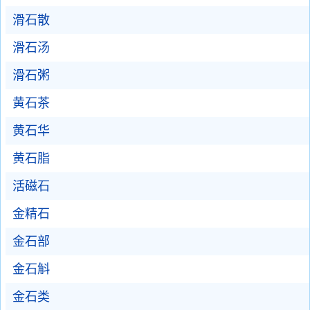
滑石散
滑石汤
滑石粥
黄石茶
黄石华
黄石脂
活磁石
金精石
金石部
金石斛
金石类