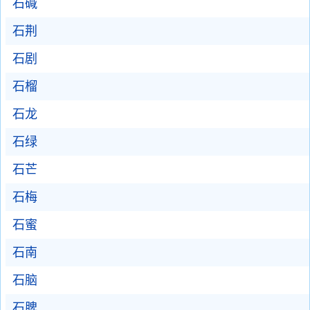
石碱
石荆
石剧
石榴
石龙
石绿
石芒
石梅
石蜜
石南
石脑
石脾