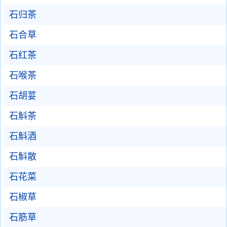
石归茶
石合草
石红茶
石喉茶
石胡荽
石斛茶
石斛酒
石斛散
石花菜
石椒草
石筋草