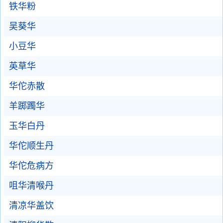
铁华粉
吴葵华
小豆华
英草华
华佗赤散
羊踯躅华
玉华白丹
华佗顺生丹
华佗危病方
咀华清喉丹
清凉华盖饮