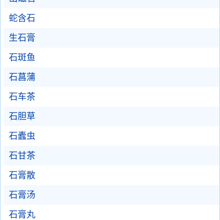
蛇含石
生石膏
石斑鱼
石菖蒲
石车茶
石胆草
石蠹虫
石甘茶
石膏散
石膏汤
石膏丸