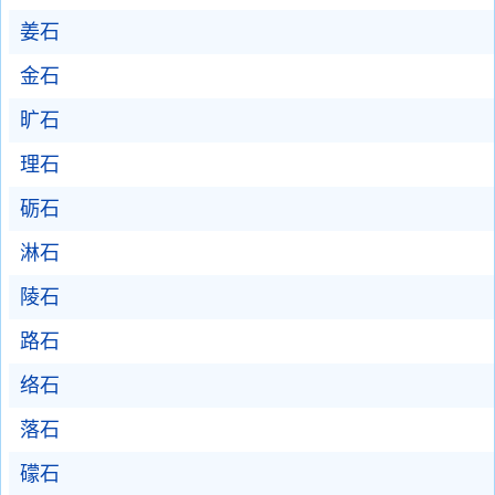
姜石
金石
旷石
理石
砺石
淋石
陵石
路石
络石
落石
礞石