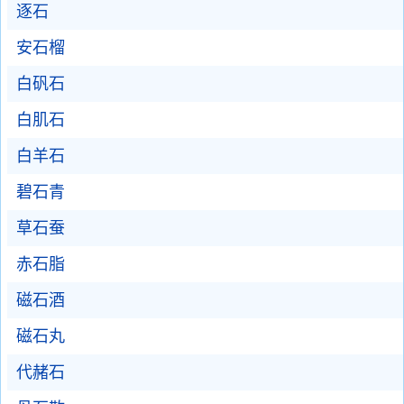
逐石
安石榴
白矾石
白肌石
白羊石
碧石青
草石蚕
赤石脂
磁石酒
磁石丸
代赭石