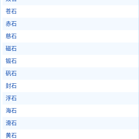
苍石
赤石
慈石
磁石
锻石
矾石
封石
浮石
海石
滑石
黄石