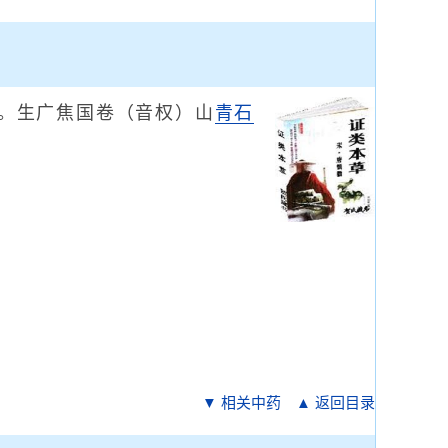
。生广焦国卷（音权）山
青石
▼ 相关中药
▲ 返回目录