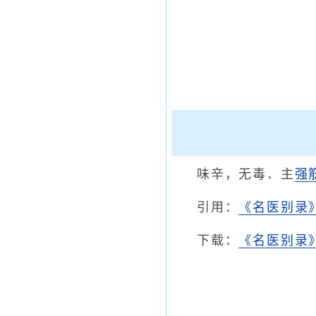
味辛，无毒．主
强
引用：
《名医别录
下载：
《名医别录》