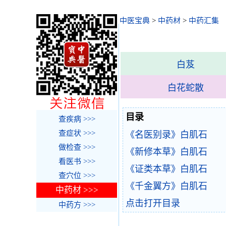
中医宝典
>
中药材
>
中药汇集
白芨
白花蛇散
目录
查疾病 >>>
查症状 >>>
《名医别录》白肌石
做检查 >>>
《新修本草》白肌石
看医书 >>>
《证类本草》白肌石
查穴位 >>>
《千金翼方》白肌石
中药材 >>>
点击打开目录
中药方 >>>