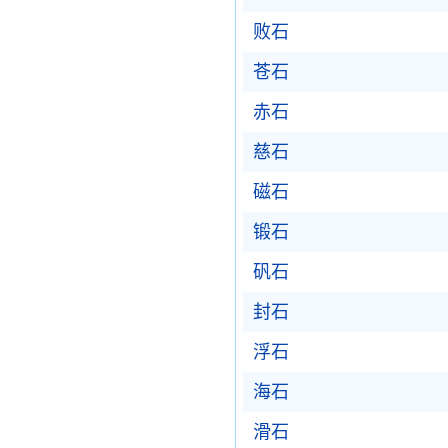
败石
苍石
赤石
慈石
磁石
锻石
矾石
封石
浮石
海石
滑石