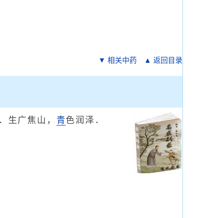
▼ 相关中药
▲ 返回目录
．生广焦山，
青
色润泽．