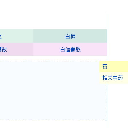
及
白棘
藜散
白僵蚕散
石
相关中药