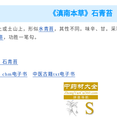
《滇南本草》石青苔
上或土山上，形似
水青苔
，其性不同。味辛、甘。采
疮
，功胜一笔勾。
》石青苔
chm电子书
中医古籍txt电子书