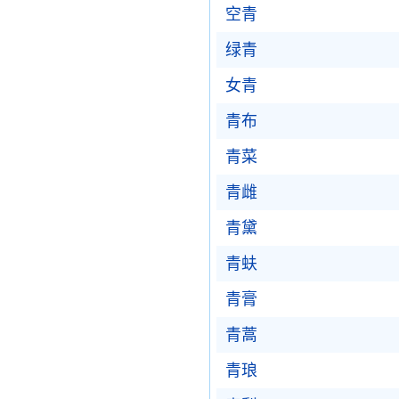
空青
绿青
女青
青布
青菜
青雌
青黛
青蚨
青膏
青蒿
青琅