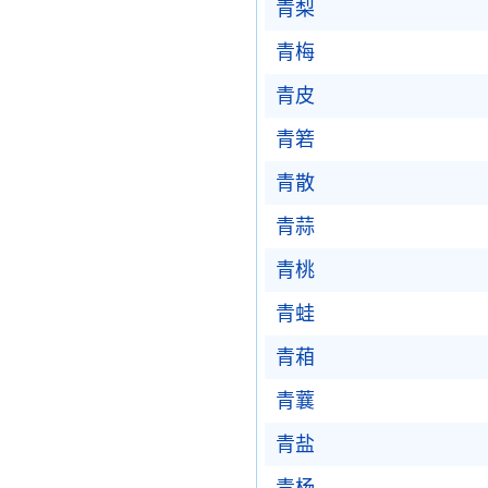
青梨
青梅
青皮
青箬
青散
青蒜
青桃
青蛙
青葙
青蘘
青盐