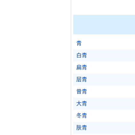
青
白青
扁青
层青
曾青
大青
冬青
肤青