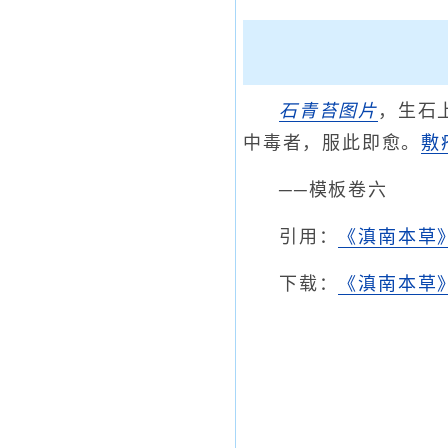
石青苔
图片
，生石
中毒者，服此即愈。
敷
──模板卷六
引用：
《滇南本草
下载：
《滇南本草》