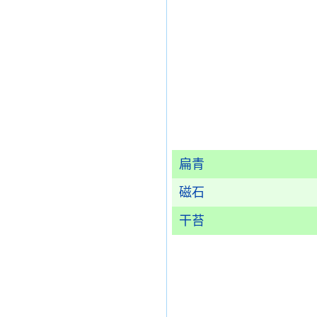
扁青
磁石
干苔