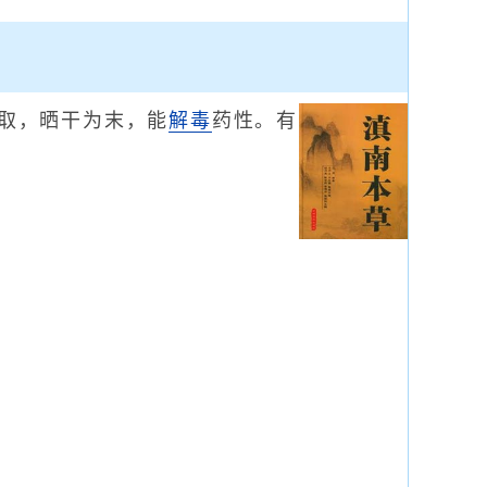
取，晒干为末，能
解毒
药性。有