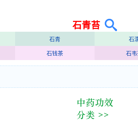
石青苔
石青
石
石钱茶
石韦