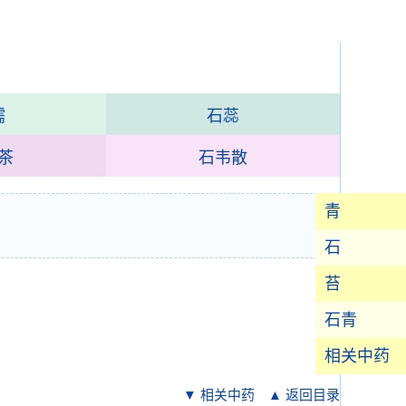
濡
石蕊
茶
石韦散
青
石
苔
石青
相关中药
▼ 相关中药
▲ 返回目录