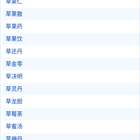
草果仁
草果散
草果药
草果饮
草还丹
草金零
草决明
草灵丹
草龙胆
草莓茶
草蜜汤
草神丹