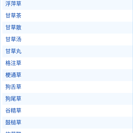
浮萍草
甘草茶
甘草散
甘草汤
甘草丸
格注草
梗通草
狗舌草
狗尾草
谷精草
鼓槌草