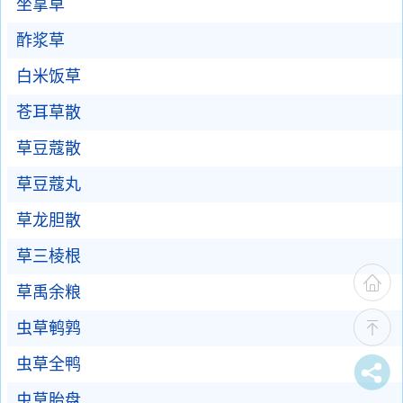
坐拿草
酢浆草
白米饭草
苍耳草散
草豆蔻散
草豆蔻丸
草龙胆散
草三棱根
草禹余粮
虫草鹌鹑
虫草全鸭
虫草胎盘