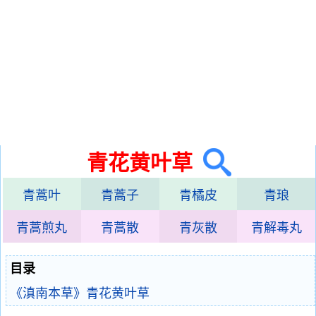
青花黄叶草
青蒿叶
青蒿子
青橘皮
青琅
青蒿煎丸
青蒿散
青灰散
青解毒丸
目录
《滇南本草》青花黄叶草