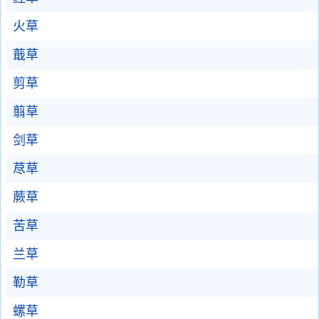
火草
蕺草
剪草
翦草
剑草
荩草
蕨草
苦草
兰草
勒草
螺草