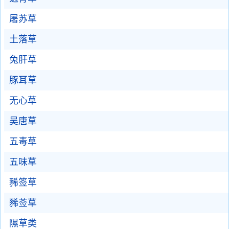
屠苏草
土落草
兔肝草
豚耳草
无心草
吴唐草
五毒草
五味草
豨签草
豨莶草
隰草类