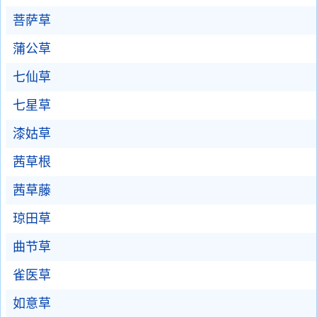
菩萨草
蒲公草
七仙草
七星草
漆姑草
茜草根
茜草藤
琼田草
曲节草
雀医草
如意草