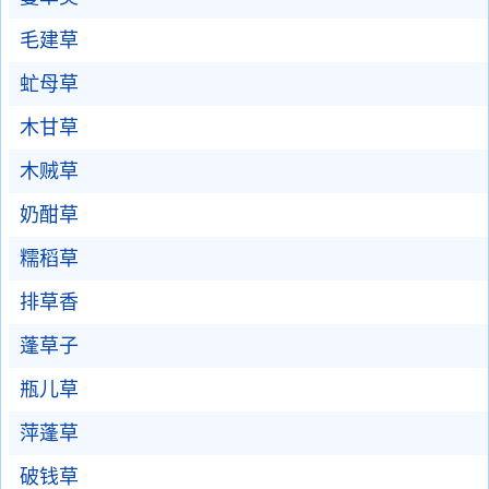
毛建草
虻母草
木甘草
木贼草
奶酣草
糯稻草
排草香
蓬草子
瓶儿草
萍蓬草
破钱草