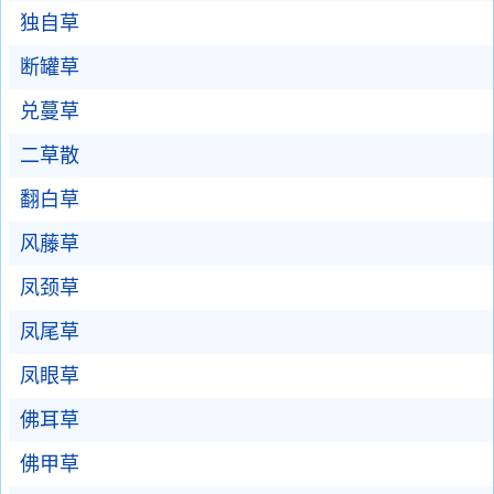
独自草
断罐草
兑蔓草
二草散
翻白草
风藤草
凤颈草
凤尾草
凤眼草
佛耳草
佛甲草