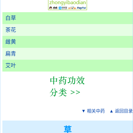
白草
茶花
雌黄
扁青
艾叶
▼ 相关中药
▲ 返回目录
草