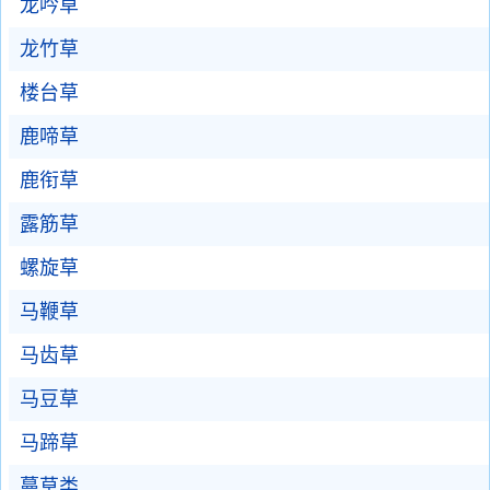
龙吟草
龙竹草
楼台草
鹿啼草
鹿衔草
露筋草
螺旋草
马鞭草
马齿草
马豆草
马蹄草
蔓草类