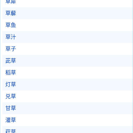
草犀
草薢
草鱼
草汁
草子
茈草
稻草
灯草
兑草
甘草
灌草
荭草