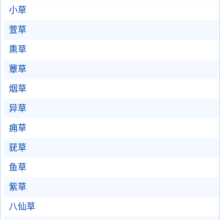
小草
萱草
熏草
蕈草
烟草
异草
痈草
莸草
鱼草
紫草
八仙草