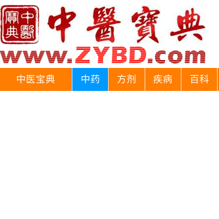
中医宝典
中药
方剂
疾病
百科