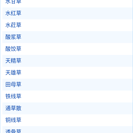
水甘草
水红草
水荭草
酸浆草
酸饺草
天精草
天雄草
田母草
铁线草
通草散
铜线草
透骨草