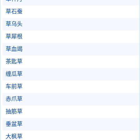
草石蚕
草乌头
草犀根
草血竭
茶匙草
缠瓜草
车前草
赤爪草
抽筋草
垂盆草
大枫草