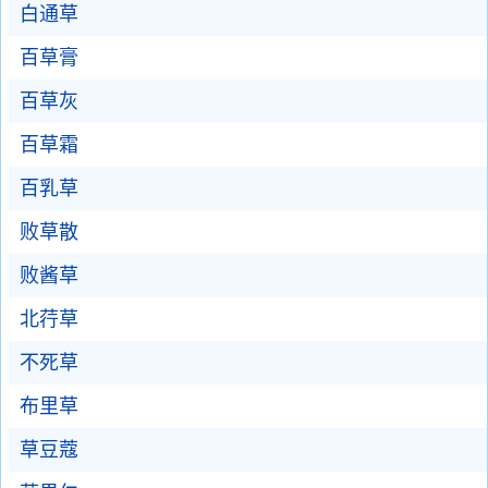
白通草
百草膏
百草灰
百草霜
百乳草
败草散
败酱草
北荇草
不死草
布里草
草豆蔻