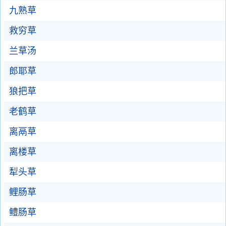
九熟草
救穷草
兰草汤
郎耶草
狼把草
老鹤草
离鬲草
离楼草
犁头草
鲤肠草
鳢肠草