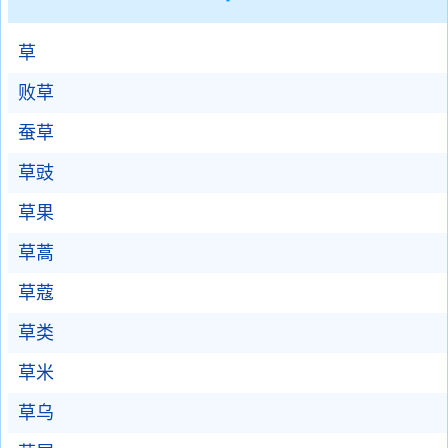
草
败草
蚕草
草豉
草果
草蒿
草蔻
草类
草米
草乌