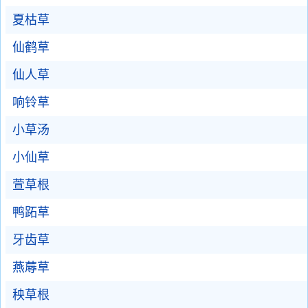
夏枯草
仙鹤草
仙人草
响铃草
小草汤
小仙草
萱草根
鸭跖草
牙齿草
燕蓐草
秧草根