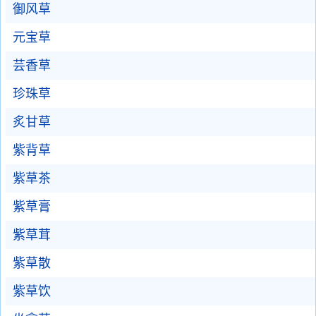
御风草
元宝草
芸香草
珍珠草
炙甘草
紫背草
紫草茶
紫草膏
紫草茸
紫草散
紫草饮