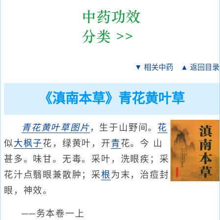
▼ 相关中药
▲ 返回目录
《滇南本草》青花黄叶草
青花黄叶草
图片
，生于山野间。
花
似
大枫子
花，绿黄叶，开
青
花。今 山
甚多。味甘。无毒。采叶，洗眼疾；采
花汁点翳眼兼散肿；采
根
为末，治痘封
眼，神效。
──务本卷一上