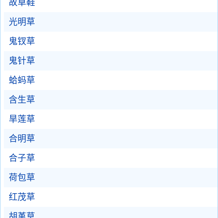
故草鞋
光明草
鬼钗草
鬼针草
蛤蚂草
含生草
旱莲草
合明草
合子草
荷包草
红茂草
胡堇草