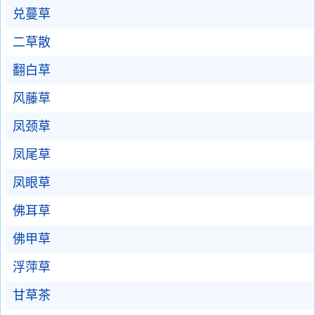
兑蔓草
二草散
翻白草
风藤草
凤颈草
凤尾草
凤眼草
佛耳草
佛甲草
浮萍草
甘草茶