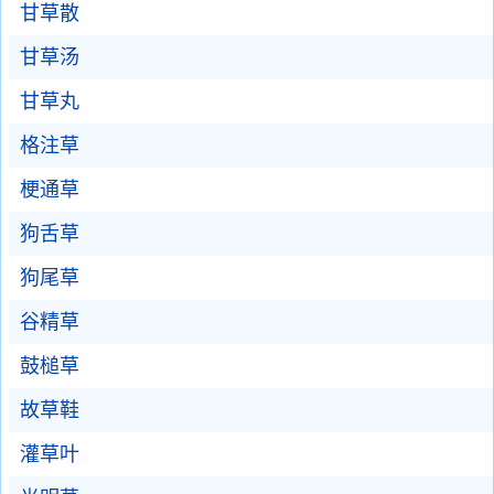
甘草散
甘草汤
甘草丸
格注草
梗通草
狗舌草
狗尾草
谷精草
鼓槌草
故草鞋
灌草叶