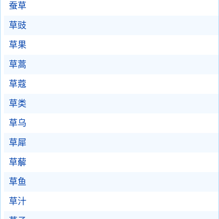
蚕草
草豉
草果
草蒿
草蔻
草类
草乌
草犀
草薢
草鱼
草汁