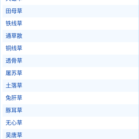
田母草
铁线草
通草散
铜线草
透骨草
屠苏草
土落草
兔肝草
豚耳草
无心草
吴唐草