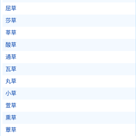
屈草
莎草
莘草
酸草
通草
瓦草
丸草
小草
萱草
熏草
蕈草