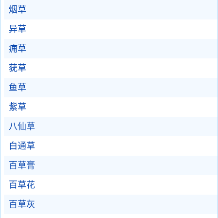
烟草
异草
痈草
莸草
鱼草
紫草
八仙草
白通草
百草膏
百草花
百草灰