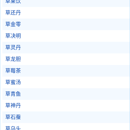
草果饮
草还丹
草金零
草决明
草灵丹
草龙胆
草莓茶
草蜜汤
草青鱼
草神丹
草石蚕
草乌头