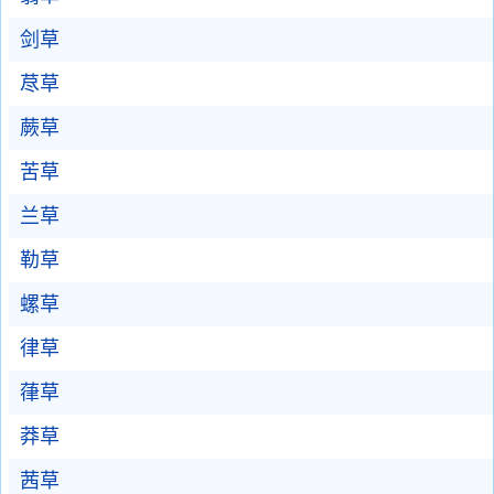
剑草
荩草
蕨草
苦草
兰草
勒草
螺草
律草
葎草
莽草
茜草