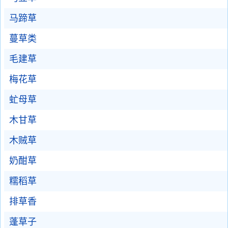
马蹄草
蔓草类
毛建草
梅花草
虻母草
木甘草
木贼草
奶酣草
糯稻草
排草香
蓬草子