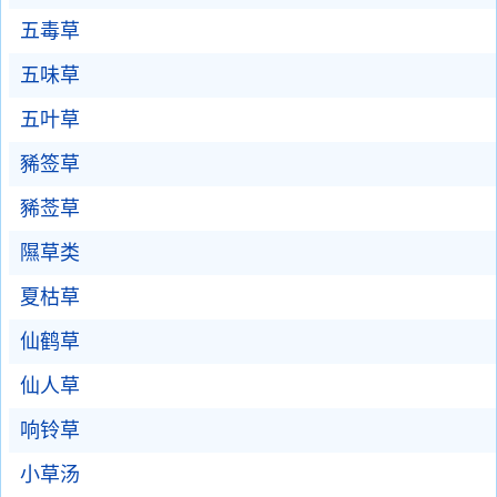
五毒草
五味草
五叶草
豨签草
豨莶草
隰草类
夏枯草
仙鹤草
仙人草
响铃草
小草汤