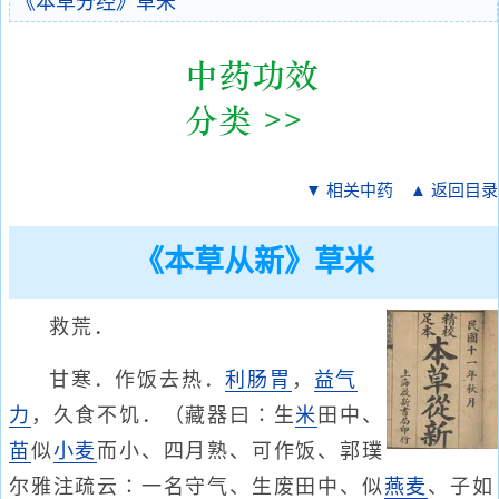
《本草分经》草米
▼ 相关中药
▲ 返回目录
《本草从新》草米
救荒．
甘寒．作饭去热．
利肠胃
，
益气
力
，久食不饥．（藏器曰∶生
米
田中、
苗
似
小麦
而小、四月熟、可作饭、郭璞
尔雅注疏云∶一名守气、生废田中、似
燕麦
、子如