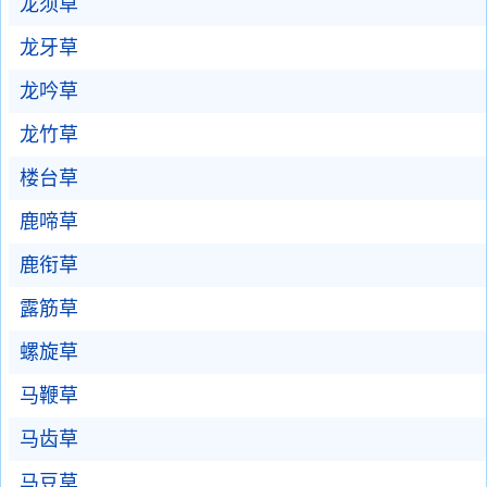
龙须草
龙牙草
龙吟草
龙竹草
楼台草
鹿啼草
鹿衔草
露筋草
螺旋草
马鞭草
马齿草
马豆草