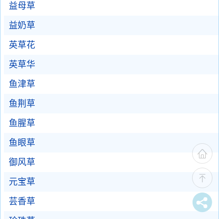
益母草
益奶草
英草花
英草华
鱼津草
鱼荆草
鱼腥草
鱼眼草
御风草
元宝草
芸香草