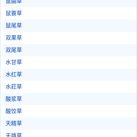
鼠曲草
鼠蓑草
鼠尾草
双果草
双尾草
水甘草
水红草
水荭草
酸浆草
酸饺草
天精草
天雄草