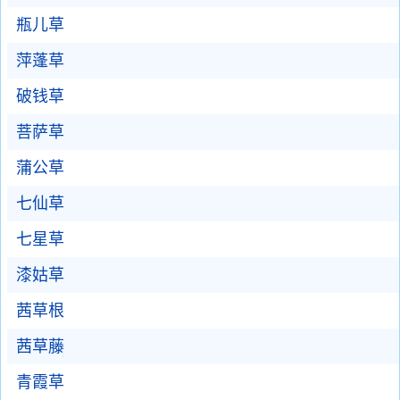
瓶儿草
萍蓬草
破钱草
菩萨草
蒲公草
七仙草
七星草
漆姑草
茜草根
茜草藤
青霞草