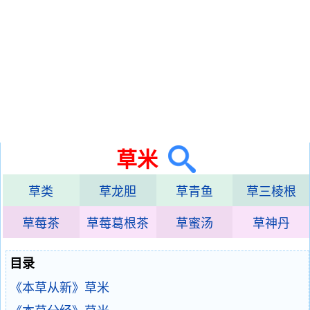
草米
草类
草龙胆
草青鱼
草三棱根
草莓茶
草莓葛根茶
草蜜汤
草神丹
目录
《本草从新》草米