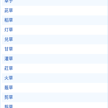
草子
茈草
稻草
灯草
兑草
甘草
灌草
荭草
火草
蕺草
剪草
翦草