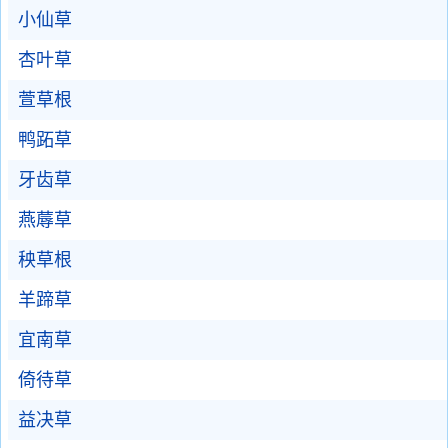
小仙草
杏叶草
萱草根
鸭跖草
牙齿草
燕蓐草
秧草根
羊蹄草
宜南草
倚待草
益决草