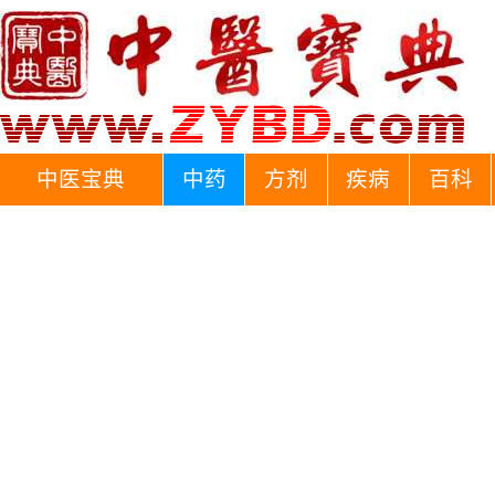
中医宝典
中药
方剂
疾病
百科