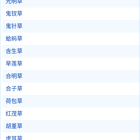
光明草
鬼钗草
鬼针草
蛤蚂草
含生草
旱莲草
合明草
合子草
荷包草
红茂草
胡堇草
虎耳草