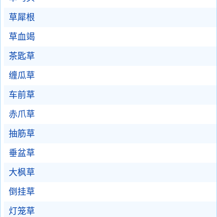
草犀根
草血竭
茶匙草
缠瓜草
车前草
赤爪草
抽筋草
垂盆草
大枫草
倒挂草
灯笼草