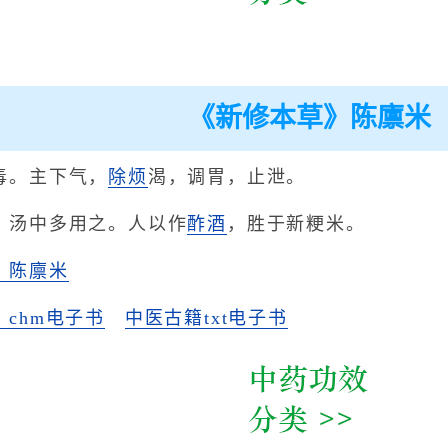
《新修本草》陈廪米
毒。主下气，
除烦
渴，调胃，止泄。
，汤中多用之。人以作
酢酒
，胜于新粳米。
》陈廪米
chm电子书
中医古籍txt电子书