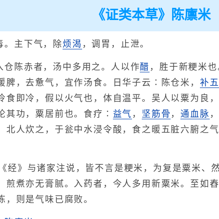
《证类本草》陈廪米
毒。主下气，除
烦渴
，调胃，止泄。
入仓陈赤者，汤中多用之。人以作
醋
，胜于新粳米也
暖脾，去惫气，宜作汤食。日华子云∶陈仓米，
补
冷食即冷，假以火气也，体自温平。吴人以粟为良，
论其功，粟居前也。食疗∶
益气
，
坚筋骨
，
通血脉
。北人炊之，于瓮中水浸令酸，食之暖五脏六腑之
《经》与诸家注说，皆不言是粳米，为复是粟米、
。煎煮亦无膏腻。入药者，今人多用新粟米。至如
陈，则是气味已腐败。