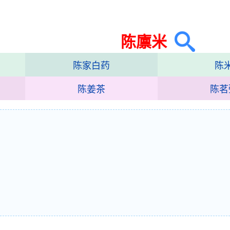
陈廪米
陈家白药
陈
陈姜茶
陈茗