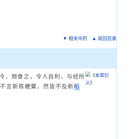
▼ 相关中药
▲ 返回目录
冷，频食之，令人自利，与经所
复不言新陈粳粟，然皆不及新
稻