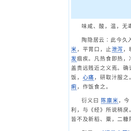
味咸、酸，温，无
陶隐居云∶此今久
米
，平胃口，止
泄泻
，
发
痼疾。凡热食即热，
盖贵远贱近之义焉。确
饭，
心痛
，研取汁服之
痢
，作饭食之。
衍义曰
陈廪米
，今
利，与《经》所说稍戾
皆不及新稻、粟，二糠