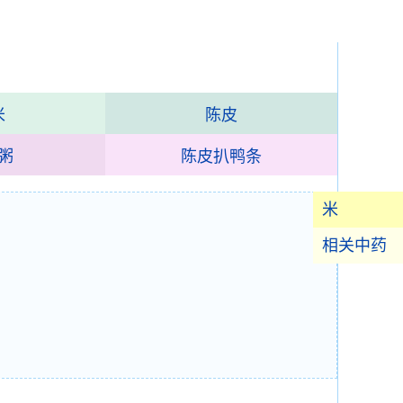
米
陈皮
粥
陈皮扒鸭条
米
相关中药