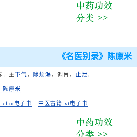
《名医别录》陈廪米
毒．主
下气
，
除烦渴
，调胃，
止泄
．
》陈廪米
chm电子书
中医古籍txt电子书