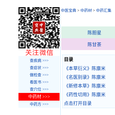
中医宝典
>
中药材
>
中药汇集
陈胆星
陈甘茶
目录
查疾病 >>>
查症状 >>>
《本草衍义》陈廪米
做检查 >>>
《名医别录》陈廪米
看医书 >>>
《新修本草》陈廪米
查穴位 >>>
《药性切用》陈廪米
中药材 >>>
点击打开目录
中药方 >>>