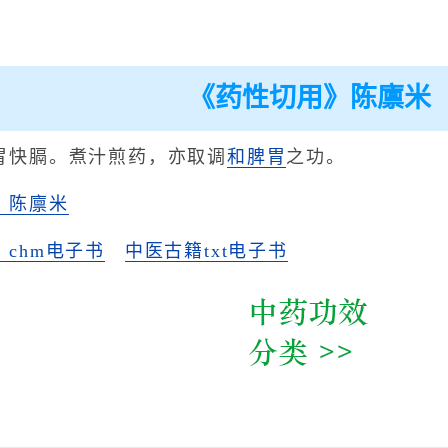
《药性切用》陈廪米
胃快膈。煮汁煎药，亦取调
和脾胃
之功。
》陈廪米
chm电子书
中医古籍txt电子书