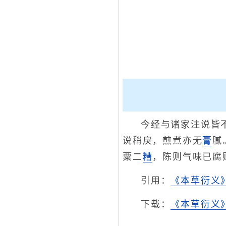
今经与诸家注说皆
说稍戾，煎煮亦无
膏
腻
粟二
糟
，陈则气味已腐
引用：
《本草衍义
下载：
《本草衍义》