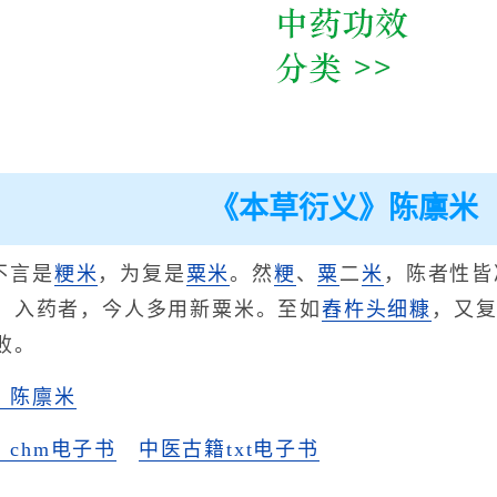
《本草衍义》陈廪米
不言是
粳米
，为复是
粟米
。然
粳
、
粟
二
米
，陈者性皆
。入药者，今人多用新粟米。至如
舂杵头细糠
，又
败。
》陈廪米
chm电子书
中医古籍txt电子书