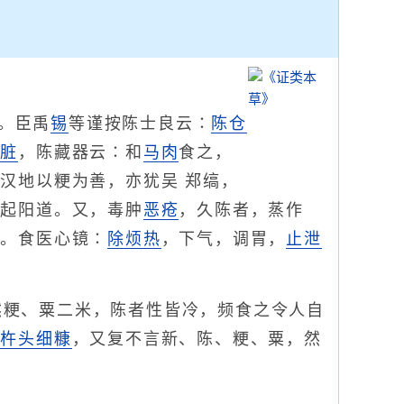
。臣禹
锡
等谨按陈士良云∶
陈仓
五脏
，陈藏器云∶和
马肉
食之，
汉地以粳为善，亦犹吴 郑缟，
，起阳道。又，毒肿
恶疮
，久陈者，蒸作
气。食医心镜∶
除烦热
，下气，调胃，
止泄
然粳、粟二米，陈者性皆冷，频食之令人自
舂
杵头细糠
，又复不言新、陈、粳、粟，然