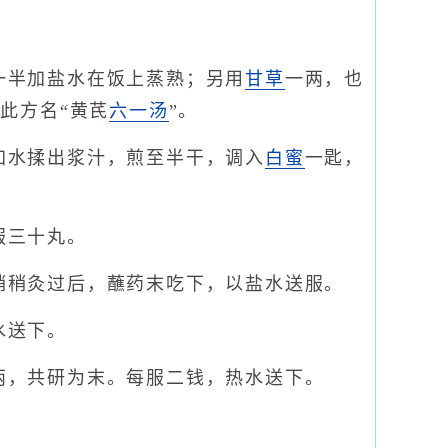
一半加盐水在饭上蒸熟；另用
甘草
一两，也
此方名“黄芪
六一汤
”。
加水揉出浆汁，煎至半干，调入
白蜜
一匙，
服三十丸。
稍稍灸过后，蘸药末吃下，以盐水送服。
水送下。
两，共研为末。每服二钱，热水送下。