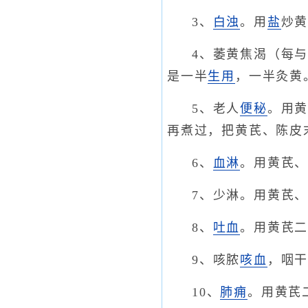
3、
白浊
。用
盐
炒
4、萎黄焦渴（每
是一半
生用
，一半灸黄
5、老人
便秘
。用
再煮过，把黄芪、陈皮
6、
血淋
。用黄芪
7、少淋。用黄芪
8、
吐血
。用黄芪
9、咳脓
咳血
，咽
10、
肺痈
。用黄芪