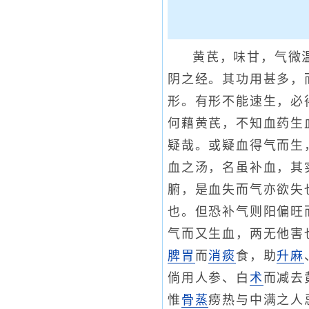
黄芪，味甘，气微
阴之经。其功用甚多，
形。有形不能速生，必
何藉黄芪，不知血药生
疑哉。或疑血得气而生
血之汤，名虽补血，其
腑，是血失而气亦欲失
也。但恐补气则阳偏旺
气而又生血，两无他害
脾胃
而
消痰
食，助
升麻
倘用人参、白
术
而减去
惟
骨蒸
痨热与中满之人