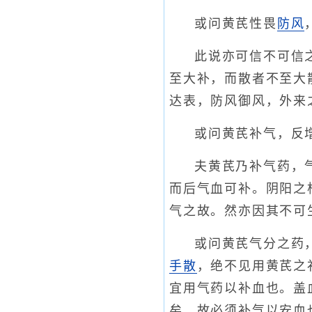
或问黄芪性畏
防风
此说亦可信不可信
至大补，而散者不至大
达表，防风御风，外来
或问黄芪补气，反
夫黄芪乃补气药，
而后气血可补。阴阳之
气之故。然亦因其不可
或问黄芪气分之药
手散
，绝不见用黄芪之
宜用气药以补血也。盖
矣，故必须补气以安血