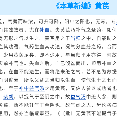
《本草新编》黄芪
温，气薄而味浓，可升可降，阳中之阳也，无毒。专
而其独效者，尤在
补血
。夫黄芪乃补气之圣药，如
得无形之气以生之。黄芪用之于
当归
之中，自能助
血其功缓，气药生血其功速，况气分血分之药，合
，少用黄芪足矣，即不少用，与当归平用亦得，何
实单补气也。失血之后，血已倾盆而出，即用补血
也。在血不能速生，而将绝未绝之气，若不急为救
而阴偏衰，所以又益之当归以生血，使气生十之七
也。至于
补中益气汤
之用黄芪，又佐人参以成功者
、
柴胡
，以提气于至阴之中，故
益气汤
中无人参，
黄芪，断不能升气于至阴也。故气虚之人，毋论各
忌用，然亦当临症审量。（〔批〕无黄芪不能提气