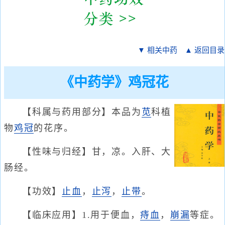
▼ 相关中药
▲ 返回目录
《中药学》鸡冠花
【科属与药用部分】本品为
苋
科植
物
鸡冠
的花序。
【性味与归经】甘，凉。入肝、大
肠经。
【功效】
止血
，
止泻
，
止带
。
【临床应用】1.用于便血，
痔血
，
崩漏
等症。