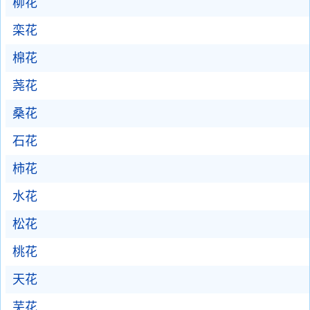
柳花
栾花
棉花
荛花
桑花
石花
柿花
水花
松花
桃花
天花
芜花