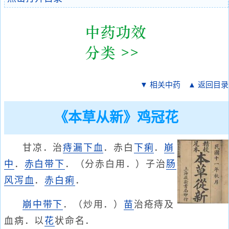
▼ 相关中药
▲ 返回目录
《本草从新》鸡冠花
甘凉．治
痔漏
下血
．赤白
下痢
．
崩
中
．
赤白带下
．（分赤白用．）子治
肠
风泻血
．
赤白痢
．
崩中带下
．（炒用．）
苗
治疮痔及
血病．以
花
状命名．