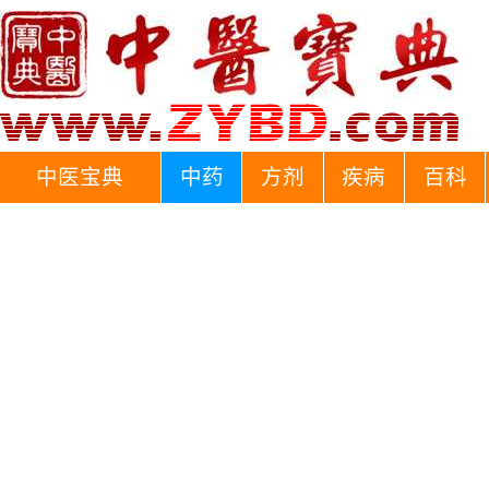
中医宝典
中药
方剂
疾病
百科