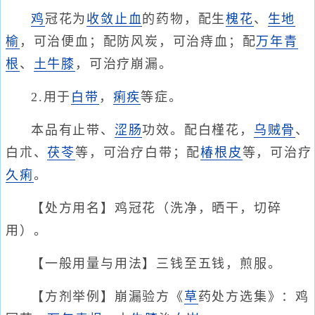
鸡
冠花为
收敛止血
的药物，配生
槐花
、
生地
榆
，可治便血；配防风炭，可治痔血；配
万年青
根
、
土牛膝
，可治疗崩漏。
2.用于
白带
，
痢疾
等症。
本品有止带、
涩肠
功效。配白槿花，
乌贼骨
、
白朮、
茯苓
等，可治疗白带；配
椿根皮
等，可治疗
久痢
。
【处方用名】鸡冠花（洗净，晒干，切碎
用）。
【一般用量与用法】三钱至五钱，煎服。
【方剂举例】崩漏验方《
草
药处方选集》：鸡