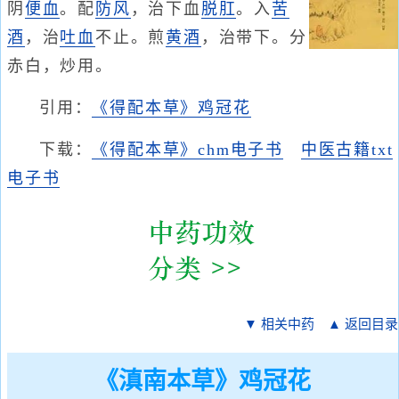
阴
便血
。配
防风
，治下血
脱肛
。入
苦
酒
，治
吐血
不止。煎
黄酒
，治带下。分
赤白，炒用。
引用：
《得配本草》鸡冠花
下载：
《得配本草》chm电子书
中医古籍txt
电子书
▼ 相关中药
▲ 返回目录
《滇南本草》鸡冠花