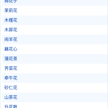
棉花子
茉莉花
木槿花
木犀花
闹羊花
藕花心
蒲花茶
荠菜花
牵牛花
砂仁花
山茶花
升花散