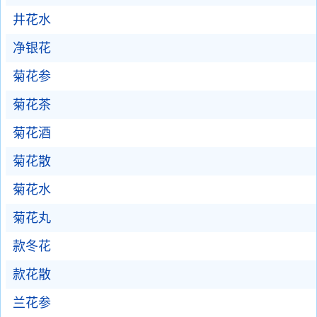
井花水
净银花
菊花参
菊花茶
菊花酒
菊花散
菊花水
菊花丸
款冬花
款花散
兰花参