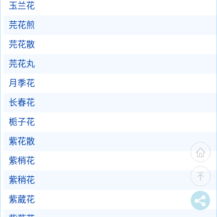
玉兰花
芫花煎
芫花散
芫花丸
月季花
长春花
栀子花
紫花散
紫梢花
紫稍花
紫葳花