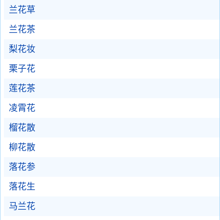
兰花草
兰花茶
梨花妆
栗子花
莲花茶
凌霄花
榴花散
柳花散
落花参
落花生
马兰花