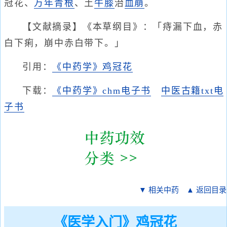
冠花、
万年青
根
、土
牛膝
治
血崩
。
【文献摘录】《本草纲目》：「痔漏下血，赤
白下痢，崩中赤白带下。」
引用：
《中药学》鸡冠花
下载：
《中药学》chm电子书
中医古籍txt电
子书
▼ 相关中药
▲ 返回目录
《医学入门》鸡冠花