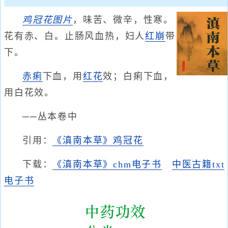
鸡冠花
图片
，味苦、微辛，性寒。
花有赤、白。止肠风血热，妇人
红崩
带
下。
赤痢
下血，用
红花
效；白痢下血，
用白花效。
──丛本卷中
引用：
《滇南本草》鸡冠花
下载：
《滇南本草》chm电子书
中医古籍txt
电子书