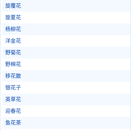
旋覆花
旋夏花
杨柳花
洋金花
野菊花
野棉花
移花散
银花子
英草花
迎春花
鱼花茶