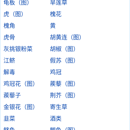
龟板（图）
旱莲草
虎（图）
槐花
槐角
黄
虎骨
胡黄连（图）
灰挑银粉菜
胡椒（图）
江鲚
假苏（图）
解毒
鸡冠
鸡冠花（图）
蒺藜（图）
蒺藜子
荆芥（图）
金银花（图）
寄生草
韭菜
酒类