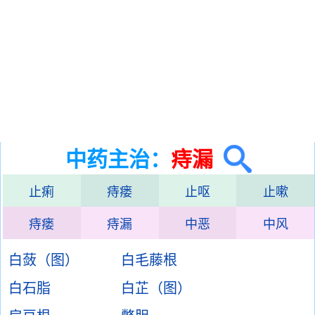
中药主治：
痔漏
止痢
痔瘘
止呕
止嗽
痔瘘
痔漏
中恶
中风
白蔹（图）
白毛藤根
白石脂
白芷（图）