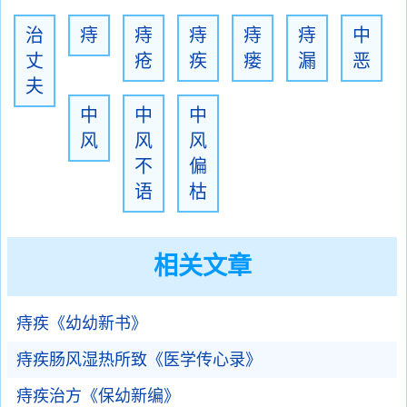
治
痔
痔
痔
痔
痔
中
丈
疮
疾
瘘
漏
恶
夫
中
中
中
风
风
风
不
偏
语
枯
相关文章
痔疾《幼幼新书》
痔疾肠风湿热所致《医学传心录》
痔疾治方《保幼新编》