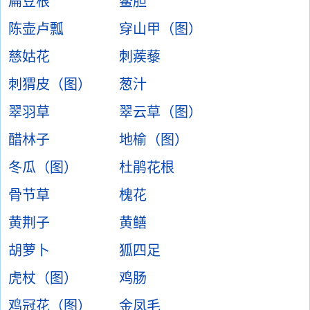
扁豆根
鳖胆
陈壶卢瓢
穿山甲（图）
慈姑花
刺蒺藜
刺猬皮（图）
葱汁
翠羽草
翠云草（图）
醋林子
地榆（图）
冬瓜（图）
杜鹃花根
骨节草
槐花
黄荆子
黄鳝
胡萝卜
狐四足
虎杖（图）
鸡肠
鸡冠花（图）
金凤毛