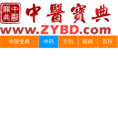
中医宝典
中药
方剂
疾病
百科