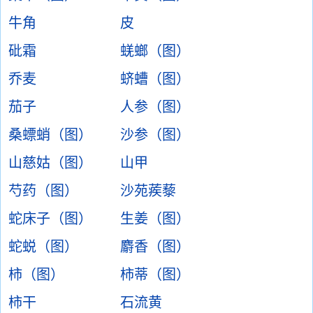
牛角
皮
砒霜
蜣螂（图）
乔麦
蛴螬（图）
茄子
人参（图）
桑螵蛸（图）
沙参（图）
山慈姑（图）
山甲
芍药（图）
沙苑蒺藜
蛇床子（图）
生姜（图）
蛇蜕（图）
麝香（图）
柿（图）
柿蒂（图）
柿干
石流黄