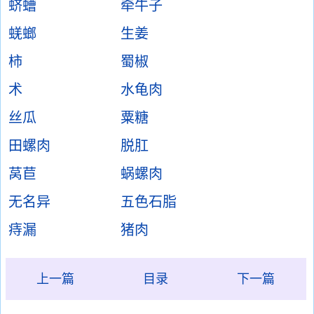
蛴螬
牵牛子
蜣螂
生姜
柿
蜀椒
术
水龟肉
丝瓜
粟糖
田螺肉
脱肛
莴苣
蜗螺肉
无名异
五色石脂
痔漏
猪肉
上一篇
目录
下一篇