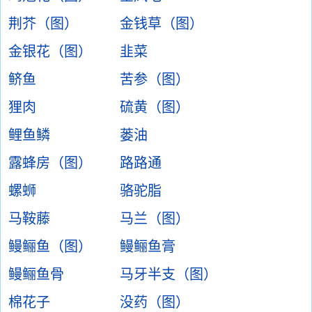
荆芥（图）
金钱草（图）
金银花（图）
韭菜
鲚鱼
苦参（图）
狸肉
硫黄（图）
鲤鱼鳞
蒌油
露蜂房（图）
路路通
螺蛳
骆驼脂
马鞍藤
马兰（图）
鳗鲡鱼（图）
鳗鲡鱼膏
鳗鲡鱼骨
马牙半支（图）
棉花子
没药（图）