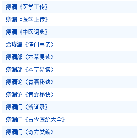
痔漏
《医学正传》
痔漏
《医学正传》
痔漏
《中医词典》
治
痔漏
《儒门事亲》
痔漏
部《本草易读》
痔漏
部《本草易读》
痔漏
论《青囊秘诀》
痔漏
论《青囊秘诀》
痔漏
门《辨证录》
痔漏
门《古今医统大全》
痔漏
门《奇方类编》