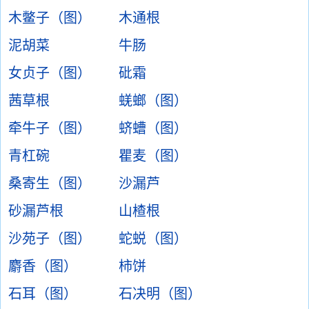
木鳖子（图）
木通根
泥胡菜
牛肠
女贞子（图）
砒霜
茜草根
蜣螂（图）
牵牛子（图）
蛴螬（图）
青杠碗
瞿麦（图）
桑寄生（图）
沙漏芦
砂漏芦根
山楂根
沙苑子（图）
蛇蜕（图）
麝香（图）
柿饼
石耳（图）
石决明（图）