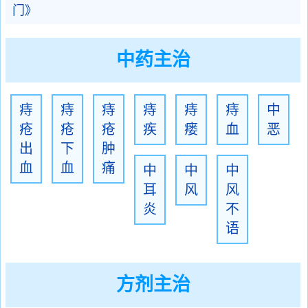
门》
中药主治
痔
痔
痔
痔
痔
痔
中
疮
疮
疮
疾
瘘
血
恶
出
下
肿
血
血
痛
中
中
中
耳
风
风
炎
不
语
方剂主治