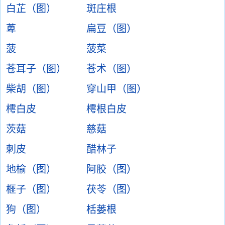
白芷（图）
斑庄根
萆
扁豆（图）
菠
菠菜
苍耳子（图）
苍术（图）
柴胡（图）
穿山甲（图）
樗白皮
樗根白皮
茨菇
慈菇
刺皮
醋林子
地榆（图）
阿胶（图）
榧子（图）
茯苓（图）
狗（图）
栝蒌根