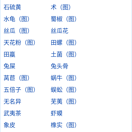
石硫黄
术（图）
水龟（图）
蜀椒（图）
丝瓜（图）
丝瓜花
天花粉（图）
田螺（图）
田蠃
土菌（图）
兔屎
兔头骨
莴苣（图）
蜗牛（图）
五倍子（图）
蜈蚣（图）
无名异
芜荑（图）
武夷茶
虾蟆
象皮
橡实（图）