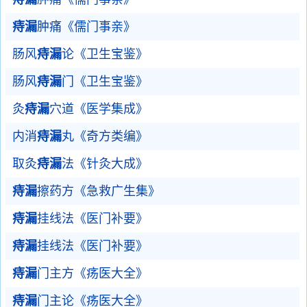
痔漏
肿痛《儒门事亲》
肠风
痔漏
论《卫生宝鉴》
肠风
痔漏
门《卫生宝鉴》
灸
痔漏
穴道《医学集成》
内消
痔漏
丸《奇方类编》
取灸
痔漏
法《针灸大成》
痔漏
擦药方《急救广生集》
痔漏
挂线法《医门补要》
痔漏
挂线法《医门补要》
痔漏
门主方《疡医大全》
痔漏
门主论《疡医大全》