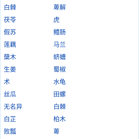
白棘
萆解
茯苓
虎
假苏
鳢肠
莲藕
马兰
蘖木
蛴螬
生姜
蜀椒
术
水龟
丝瓜
田螺
无名异
白棘
白芷
柏木
败瓢
萆