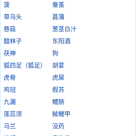
菠
蚕茧
草乌头
菖蒲
慈菇
葱茎白汁
醋林子
东阳酒
茯神
狗
狐四足（狐足）
胡荽
虎骨
虎屎
鸡冠
假苏
九漏
鳢肠
莲蕊须
鲮鲤甲
马兰
没药