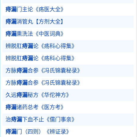
痔漏
门主论《疡医大全》
痔漏
消管丸【方剂大全】
痔漏
熏洗法《中医词典》
辨脱肛
痔漏
论《疡科心得集》
辨脱肛
痔漏
论《疡科心得集》
方脉
痔漏
合参《冯氏锦囊秘录》
方脉
痔漏
合参《冯氏锦囊秘录》
久远
痔漏
秘方《华佗神方》
痔漏
诸药总考《医方考》
治
痔漏
下血不止《儒门事亲》
痔漏
门（四则）《辨证录》