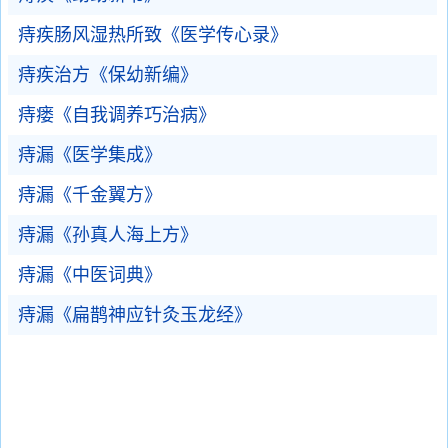
痔疾肠风湿热所致《医学传心录》
痔疾治方《保幼新编》
痔瘘《自我调养巧治病》
痔漏《医学集成》
痔漏《千金翼方》
痔漏《孙真人海上方》
痔漏《中医词典》
痔漏《扁鹊神应针灸玉龙经》