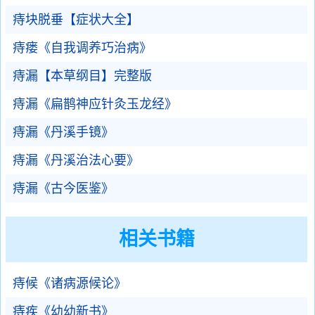
痔块脱垂【症状大全】
痔瘘《自我调养巧治病》
痔漏【本草纲目】完整版
痔漏《扁鹊神应针灸玉龙经》
痔漏《丹溪手镜》
痔漏《丹溪治法心要》
痔漏《古今医鉴》
相关书籍
痔候《诸病源候论》
痔疾《幼幼新书》