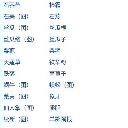
石荠苎
柿霜
石蒜（图）
石燕
丝瓜（图）
丝瓜根
丝瓜络（图）
丝瓜子
粟糠
粟糖
天蓬草
铁华粉
铁落
莴苣子
蜗牛（图）
蜈蚣（图）
芜荑（图）
象牙
仙人掌（图）
熊胆
续断（图）
羊踯躅根