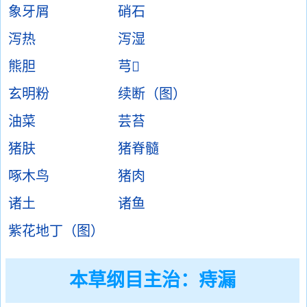
象牙屑
硝石
泻热
泻湿
熊胆
芎
玄明粉
续断（图）
油菜
芸苔
猪肤
猪脊髓
啄木鸟
猪肉
诸土
诸鱼
紫花地丁（图）
本草纲目主治：痔漏