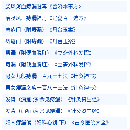
肠风泻血
痔漏
脏毒《普济本事方》
治肠风、
痔漏
神丹《是斋百一选方》
痔疮门（附
痔漏
）《丹台玉案》
痔疮门（附
痔漏
）《丹台玉案》
痔漏
（附便血脱肛）《立斋外科发挥》
痔漏
（附便血脱肛）《立斋外科发挥》
男女九般
痔漏
一百九十七法《针灸神书》
男女
痔漏
之疾一百八十三法《针灸神书》
发背（痈疽 疡 余见
痔漏
）《针灸资生经》
发背（痈疽 疡 余见
痔漏
）《针灸资生经》
妇人
痔漏
候（妇科心镜 下）《古今医统大全》