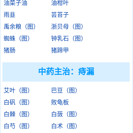
油菜子油
油柑叶
雨韭
芸苔子
禹余粮（图）
浙贝母（图）
蜘蛛（图）
钟乳石（图）
猪肠
猪蹄甲
中药主治：
痔漏
艾叶（图）
巴豆（图）
白矾（图）
败龟板
白棘（图）
白蔹（图）
白芍（图）
白术（图）