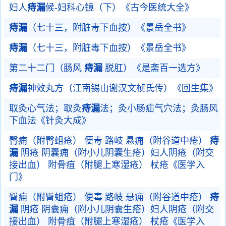
妇人
痔漏
候-妇科心镜（下）《古今医统大全》
痔漏
（七十三，附脏毒下血按）《景岳全书》
痔漏
（七十三，附脏毒下血按）《景岳全书》
第二十二门（肠风
痔漏
脱肛）《是斋百一选方》
痔漏
神效丸方（江南锡山谢汉文桢氏传）《回生集》
取灸心气法；取灸
痔漏
法；灸小肠疝气穴法；灸肠风
下血法《针灸大成》
臀痈（附臀蛆疮） 便毒 路岐 悬痈（附谷道中疮）
痔
漏
阴疮 阴囊痈（附小儿阴囊生疮）妇人阴疮（附交
接出血） 附骨疽（附腿上寒湿疮） 杖疮《医学入
门》
臀痈（附臀蛆疮） 便毒 路岐 悬痈（附谷道中疮）
痔
漏
阴疮 阴囊痈（附小儿阴囊生疮）妇人阴疮（附交
接出血） 附骨疽（附腿上寒湿疮） 杖疮《医学入