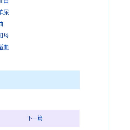
薤白
羊屎
柚
知母
猪血
下一篇