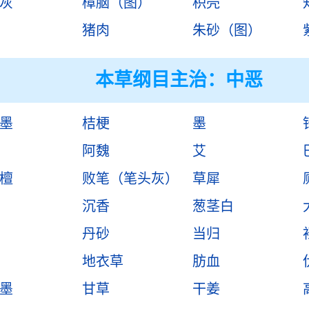
灰
樟脑（图）
枳壳
猪肉
朱砂（图）
本草纲目主治：中恶
墨
桔梗
墨
阿魏
艾
檀
败笔（笔头灰）
草犀
沉香
葱茎白
丹砂
当归
地衣草
肪血
墨
甘草
干姜