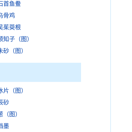
石首鱼鲞
乌骨鸡
吴茱萸根
预知子（图）
朱砂（图）
冰片（图）
辰砂
葱（图）
铛墨