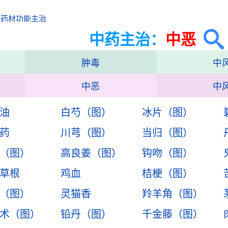
中药材功能主治
中药主治：
中恶
肿毒
中
中恶
中
油
白芍（图）
冰片（图）
药
川芎（图）
当归（图）
（图）
高良姜（图）
钩吻（图）
草根
鸡血
桔梗（图）
（图）
灵猫香
羚羊角（图）
术（图）
铅丹（图）
千金藤（图）