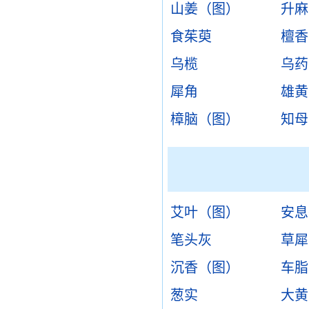
山姜（图）
升麻
食茱萸
檀香
乌榄
乌药
犀角
雄黄
樟脑（图）
知母
艾叶（图）
安息
笔头灰
草犀
沉香（图）
车脂
葱实
大黄