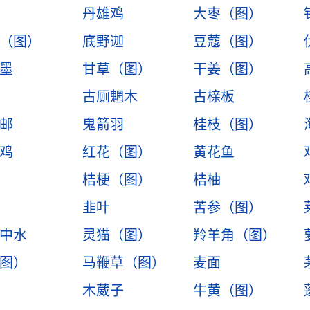
丹雄鸡
大枣（图）
（图）
底野迦
豆蔻（图）
墨
甘草（图）
干姜（图）
古厕魍木
古榇板
邮
鬼箭羽
桂枝（图）
鸡
红花（图）
黄花鱼
桔梗（图）
桔柚
韭叶
苦参（图）
中水
灵猫（图）
羚羊角（图）
图）
马鞭草（图）
麦面
木葳子
牛黄（图）