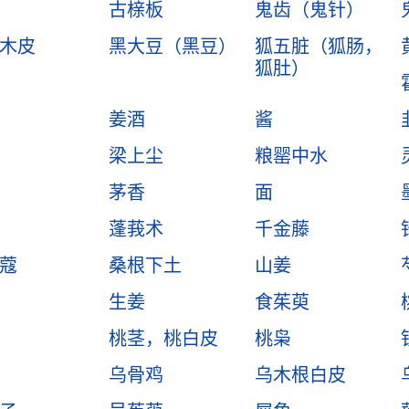
古榇板
鬼齿（鬼针）
木皮
黑大豆（黑豆）
狐五脏（狐肠，
狐肚）
姜酒
酱
梁上尘
粮罂中水
茅香
面
蓬莪术
千金藤
蔻
桑根下土
山姜
生姜
食茱萸
桃茎，桃白皮
桃枭
乌骨鸡
乌木根白皮