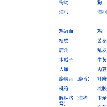
钩吻
狗
海根
海桐
鸡冠血
鸡血
桔梗
苦参
鹿角
乱发
木威子
牛黄
人尿
肉豆
麝脐香（麝香）
升麻
桃符
桃胶
腽肭脐（海狗
卫矛
肾）