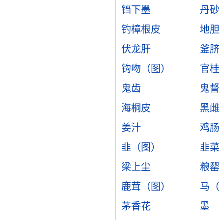
铛下墨
丹砂
钓樟根皮
地胆
伏龙肝
釜脐
钩吻（图）
官桂
鬼齿
鬼督
海桐皮
黑雌
姜汁
鸡肠
韭（图）
韭菜
梁上尘
粮罂
鹿茸（图）
马（
茅香花
墨