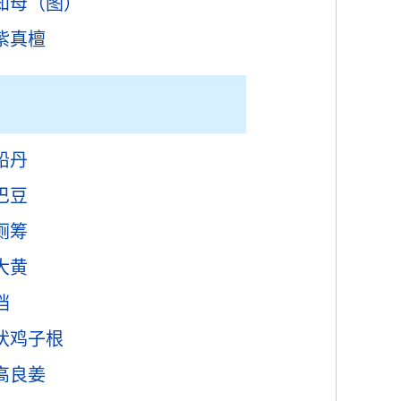
知母（图）
紫真檀
铅丹
巴豆
厕筹
大黄
裆
伏鸡子根
高良姜