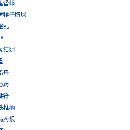
鬼督邮
黄犊子脐屎
霍乱
韭
灵猫阴
墨
铅丹
芍药
桃符
铁椎柄
乌药根