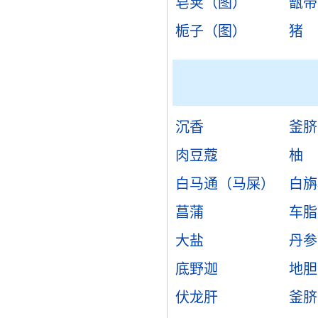
皂荚（图）
甑带
栀子（图）
猪
沉香
釜脐
肉豆蔻
柚
白马通（马屎）
白旃
菖蒲
车脂
大盐
丹参
底野迦
地胆
伏龙肝
釜脐