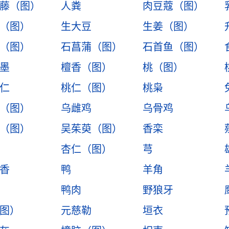
藤（图）
人粪
肉豆蔻（图）
（图）
生大豆
生姜（图）
（图）
石菖蒲（图）
石首鱼（图）
墨
檀香（图）
桃（图）
仁
桃仁（图）
桃枭
（图）
乌雌鸡
乌骨鸡
（图）
吴茱萸（图）
香栾
杏仁（图）
芎
香
鸭
羊角
鸭肉
野狼牙
图）
元慈勒
垣衣