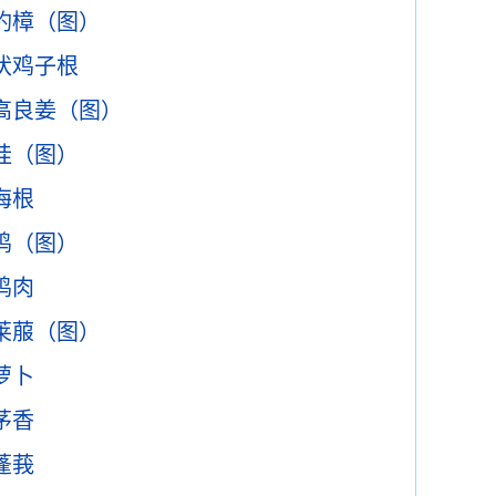
钓樟（图）
伏鸡子根
高良姜（图）
桂（图）
海根
鸡（图）
鸡肉
莱菔（图）
萝卜
茅香
蓬莪