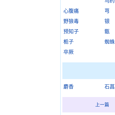
乌药
心腹痛
芎
野狼毒
银
预知子
甑
栀子
蜘蛛
卒厥
麝香
石菖
上一篇