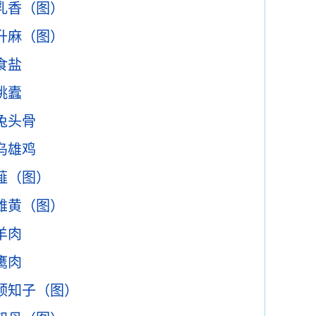
乳香（图）
升麻（图）
食盐
桃蠹
兔头骨
乌雄鸡
薤（图）
雄黄（图）
羊肉
鹰肉
预知子（图）