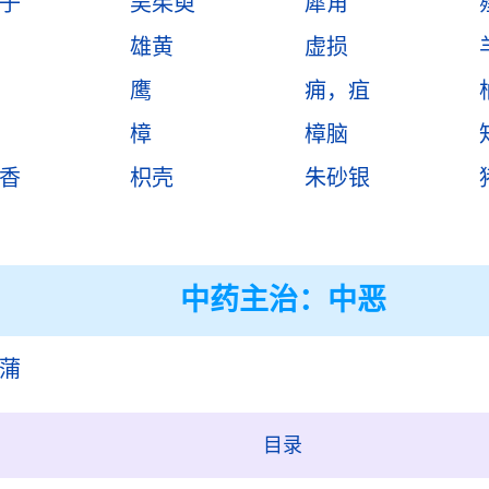
子
吴茱萸
犀角
雄黄
虚损
鹰
痈，疽
樟
樟脑
香
枳壳
朱砂银
中药主治：中恶
蒲
目录