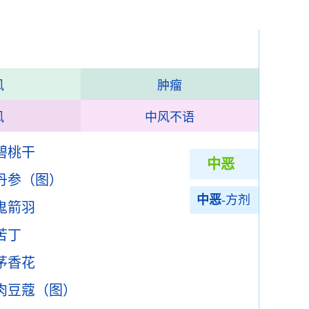
风
肿瘤
风
中风不语
碧桃干
中恶
丹参（图）
中恶
-方剂
鬼箭羽
苦丁
茅香花
肉豆蔻（图）