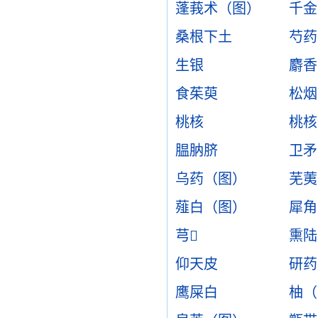
蓬莪术（图）
千金
桑根下土
芍药
生银
麝香
食茱萸
松烟
桃核
桃核
腽肭脐
卫矛
乌药（图）
芜荑
薤白（图）
犀角
芎
熏陆
仰天皮
研药
鹰屎白
柚（