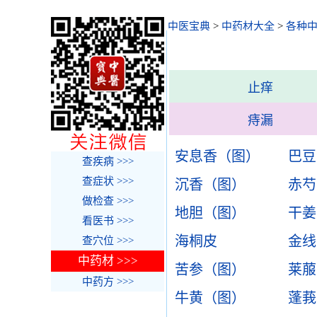
中医宝典
>
中药材大全
>
各种
止痒
痔漏
安息香（图）
巴豆
查疾病 >>>
查症状 >>>
沉香（图）
赤芍
做检查 >>>
地胆（图）
干姜
看医书 >>>
海桐皮
金线
查穴位 >>>
中药材 >>>
苦参（图）
莱菔
中药方 >>>
牛黄（图）
蓬莪