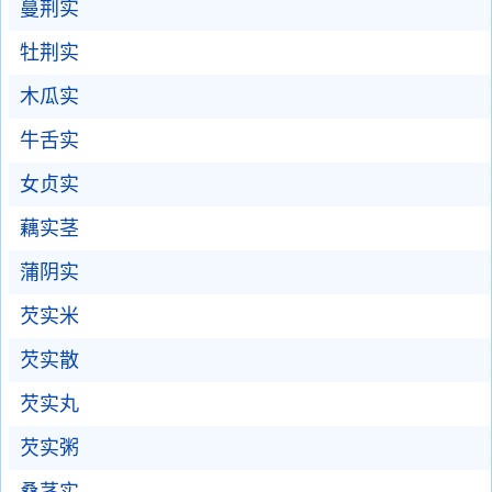
蔓荆实
牡荆实
木瓜实
牛舌实
女贞实
藕实茎
蒲阴实
芡实米
芡实散
芡实丸
芡实粥