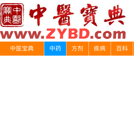
中医宝典
中药
方剂
疾病
百科