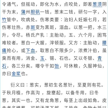
令通气，但摇动，即化为水，点咬处，即差
葱须
阴
干为末，
蒲
州
胆矾
一钱，葱末二钱，研匀一字，入
竹
管中，吹病处。伤寒类要∶治妇人妊娠七月，若
伤寒壮热，赤
斑
变为黑斑，溺血。以葱一把，水三
升，令尽。杨氏产乳∶主胎动，五、六个月，困笃
难较者。葱白一大握，滓顿服。又方∶主胎动，
腰
痛
抢心，或
下血
。取葱白不限多少，浓煮汁伯，虽
臭而有用，消金、
玉
、锡、石也。又以冬银、
青
石
，各三分矣。曝令干如
饴
，可休粮，久服神仙，
亦曰
金浆
也。
衍义曰∶葱实，葱初生名葱针，至夏则有花。
于秋月植，作高沟 ，旋壅起，以备冬用，曰冬
葱，其实一也。又有龙角葱，每茎上出歧如角。皮