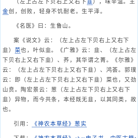
（左上占左下贝右上又右下
韭
），味辛温。主
金
创，创败，轻身不饥耐老。生平泽。
《名医》曰：生鲁山。
案《说文》云：（左上占左下贝右上又右下
韭）
菜
也，叶似韭。《广雅》云：韭、（左上占左
下贝右上又右下韭）、荞，其华谓之菁。《尔雅》
云：（左上占左下贝右上又右下韭）、鸿荟。郭璞
云：即（左上占左下贝右上又右下韭）菜也，又劲
山贲。陶宏景云：葱（左上占左下贝右上又右下
韭）异物，而今共条，本经既无韭，以其同类，故
也。
引用：
《神农本草经》葱实