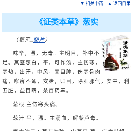
▼ 相关中药
▲ 返回目录
《证类本草》葱实
（葱实_
图片
）
味辛，温，无毒。主明目，补中不
足。其茎葱白，平，可作汤，主伤寒，
寒热，出汗，中风，面目肿，伤寒骨肉
痛，喉痹不通，安胎，归目，除肝邪气，安中，利
五脏，益目睛，杀百药毒。
葱根 主伤寒头痛。
葱汁 平，温。主溺血，解藜芦毒。