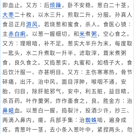
即血止。又方∶后
烦躁
，卧不安稳。葱白二十茎，
大枣
二十枚，以水三升，煎取二升，分服。孙真人
食忌正月
游风
。若烧葱和蜜食，杀人。食医心镜∶
主
赤白痢
。以葱一握细切，和
米
煮
粥
，空心食之。
又方∶理眼暗，补不足。葱实大半升为末，每度取
一匙头，水二升煮取一升半，滤取滓，葺米煮粥
食，良久食之。又捣葱实，丸蜜和，如梧子大，食
后饮汁服一、亦甚明目。又方∶主伤寒寒热，骨节
碎痛，出汗。治中风，面目浮肿，喉咽不通，安
胎，归目，除肝脏邪气，安中，利五脏，益目睛，
杀百药。叶作羹粥，炸作齑食之，良。胜金方∶治
鼻衄
血。以葱白一握，捣裂汁，投酒少许，抄三、
两滴入鼻内，瘥。兵部手集∶治
蜘蛛
啮，遍身成
疮。青葱叶一茎，去小条入葱叶中，紧捏两头，勿