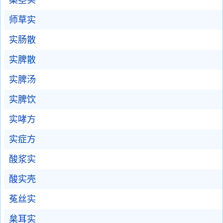
桑茎实
师草实
实肠散
实脾散
实脾汤
实脾饮
实哮方
实症方
酸浆实
酸实壳
菟丝实
枲耳实