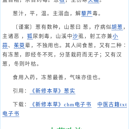
益目精，杀百药毒。葱
根
，主伤寒
头痛
。
葱汁，平，温。主溺血，解
藜
芦
毒。
〔谨案〕葱有数种，山葱曰 葱，疗病似
胡葱
，
主诸恶 ，
狐
尿刺毒，山溪中
沙
虱，射工亦兼
小
蒜
、
茱萸
辈，不独用也。其人间食葱，又有二种∶
有冻葱，即经冬不死，分茎栽莳而无子；又有汉
葱，冬则叶枯。
食用入药，冻葱最善，气味亦佳也。
引用：
《新修本草》葱实
下载：
《新修本草》chm电子书
中医古籍txt
电子书