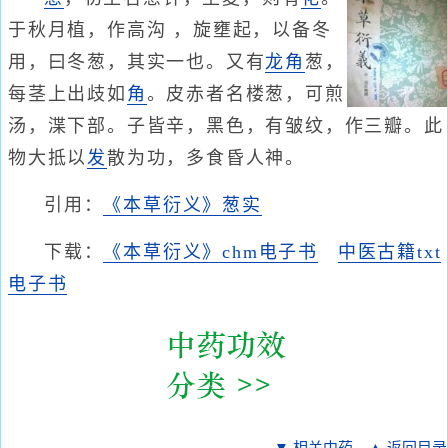
于秋月植，作高沟 ，旋壅起，以备冬
用，曰冬葱，其实一也。又有
龙角
葱，
每茎上出歧如
角
。皮赤者名楼葱，可煎
汤，渫下部。子皆辛，黑色，有皱纹，作三瓣。此
物大抵以
发
散为功，多食昏人神。
引用：
《本草衍义》葱实
下载：
《本草衍义》chm电子书
中医古籍txt
电子书