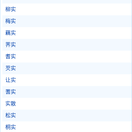
柳实
梅实
藕实
荠实
耆实
芡实
让实
蓍实
实散
松实
桐实