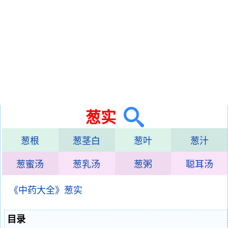
葱实
葱根
葱茎白
葱叶
葱汁
葱蜜汤
葱乳汤
葱粥
聪耳汤
《中药大全》葱实
目录