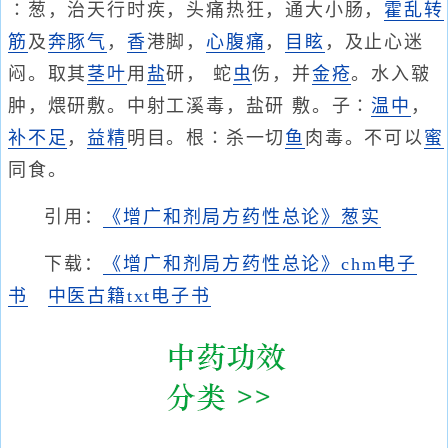
∶葱，治天行时疾，头痛热狂，通大小肠，
霍乱转
筋
及
奔豚气
，
香
港脚，
心腹痛
，
目眩
，及止心迷
闷。取其
茎叶
用
盐
研， 蛇
虫
伤，并
金疮
。水入皲
肿，煨研敷。中射工溪毒，盐研 敷。子∶
温中
，
补不足
，
益精
明目。根∶杀一切
鱼
肉毒。不可以
蜜
同食。
引用：
《增广和剂局方药性总论》葱实
下载：
《增广和剂局方药性总论》chm电子
书
中医古籍txt电子书