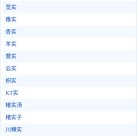
苋实
橡实
杏实
羊实
营实
云实
枳实
KT实
楮实汤
楮实子
川楝实