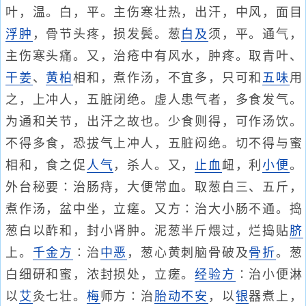
叶，温。白，平。主伤寒壮热，出汗，中风，面目
浮肿
，骨节头疼，损发鬓。葱
白及
须，平。通气，
主伤寒头痛。又，治疮中有风水，肿疼。取青叶、
干姜
、
黄柏
相和，煮作汤，不宜多，只可和
五味
用
之，上冲人，五脏闭绝。虚人患气者，多食发气。
为通和关节，出汗之故也。少食则得，可作汤饮。
不得多食，恐拔气上冲人，五脏闷绝。切不得与蜜
相和，食之促
人气
，杀人。又，
止血
衄，利
小便
。
外台秘要∶治肠痔，大便常血。取葱白三、五斤，
煮作汤，盆中坐，立瘥。又方∶治大小肠不通。捣
葱白以酢和，封小肾肿。泥葱半斤煨过，烂捣贴
脐
上。
千金方
∶治
中恶
，葱心黄刺脑骨破及
骨折
。葱
白细研和蜜，浓封损处，立瘥。
经验方
∶治小便淋
以
艾
灸七壮。
梅
师方∶治
胎动不安
，以
银
器煮上，