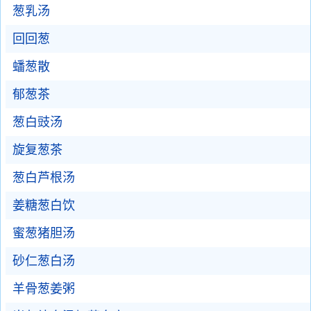
葱乳汤
回回葱
蟠葱散
郁葱茶
葱白豉汤
旋复葱茶
葱白芦根汤
姜糖葱白饮
蜜葱猪胆汤
砂仁葱白汤
羊骨葱姜粥