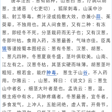
唐本注云∶葱有数种，山葱曰 葱，疗病以胡
葱，主诸恶 （七吏切），狐尿刺毒，山溪中沙
虱、射工等毒。煮汁浸或捣敷大效，亦兼小
蒜
、茱
萸辈，不独用也。其人间食葱，又有二种∶有冻
葱，即经冬不死，分茎栽莳而无子也；又有汉葱，
冬即叶枯。食用入药，冻葱最善，气味亦佳。臣禹
锡
等谨按蜀本图经云∶葱有冬葱、汉葱、胡葱、
、葱凡四种。冬葱夏衰冬盛，茎叶俱软美。山南、
江左有之。汉葱冬枯，其茎实硬而味薄。胡葱茎叶
粗短，根若金，能疗
肿毒
。 葱生于山
谷
，不入药
用。尔雅云∶ ，山葱。释曰∶《说文》云∶葱生
山中者名 ，细茎大叶者是也。孟诜云∶葱，温。
根主疮中有水，风肿疼痛者。冬葱最善，宜冬者，
多食发气，上冲人，五脏闭绝，虚人胃。开骨节，