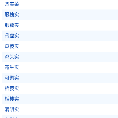
恶实菜
服槐实
服藕实
骨虚实
瓜蒌实
鸡头实
寄生实
可聚实
栝蒌实
栝楼实
满阴实