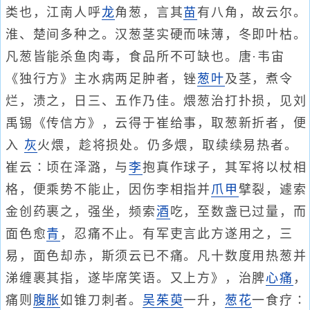
类也，江南人呼
龙
角葱，言其
苗
有八角，故云尔。
淮、楚间多种之。汉葱茎实硬而味薄，冬即叶枯。
凡葱皆能杀鱼肉毒，食品所不可缺也。唐·韦宙
《独行方》主水病两足肿者，锉
葱叶
及茎，煮令
烂，渍之，日三、五作乃佳。煨葱治打扑损，见刘
禹锡《传信方》，云得于崔给事，取葱新折者，便
入
灰
火煨，趁将损处。仍多煨，取续续易热者。
崔云∶顷在泽潞，与
李
抱真作球子，其军将以杖相
格，便乘势不能止，因伤李相指并
爪甲
擘裂，遽索
金创药裹之，强坐，频索
酒
吃，至数盏已过量，而
面色愈
青
，忍痛不止。有军吏言此方遂用之，三
易，面色却赤，斯须云已不痛。凡十数度用热葱并
涕缠裹其指，遂毕席笑语。又上方》，治脾
心痛
，
痛则
腹胀
如锥刀刺者。
吴茱萸
一升，
葱花
一食疗∶