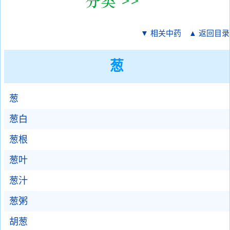
▼ 相关中药
▲ 返回目录
葱
葱
葱白
葱根
葱叶
葱汁
葱粥
胡葱