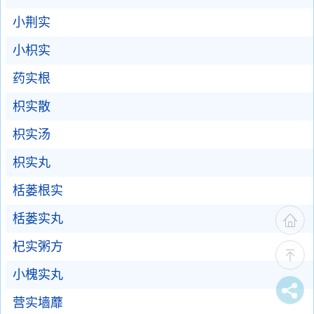
小荆实
小枳实
药实根
枳实散
枳实汤
枳实丸
栝蒌根实
栝蒌实丸
杞实粥方
小槐实丸
营实墙蘼