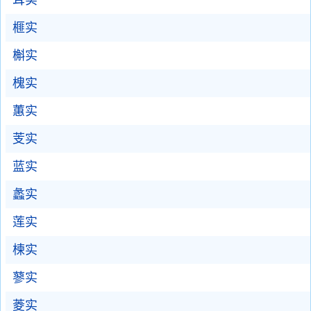
耳实
榧实
槲实
槐实
蕙实
芰实
蓝实
蠡实
莲实
楝实
蓼实
菱实