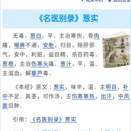
▼ 相关中药
▲ 返回目录
《名医别录》葱实
无毒．
葱白
，平．主治寒伤，骨
肉
痛，
喉痹
不通，
安胎
，归目，除肝邪
气，安中，利脏，益目精，杀百药毒．
葱根
，主治
伤寒头
痛．
葱汁
，平，温．
主溺血，解
藜芦
毒．
《本经》原文∶
葱实
，味辛，温．主
明目
，
补
中
不足．其茎，可作汤，主
伤寒
寒热
，
出汗
，
中风
面
目肿．
引用：
《名医别录》葱实