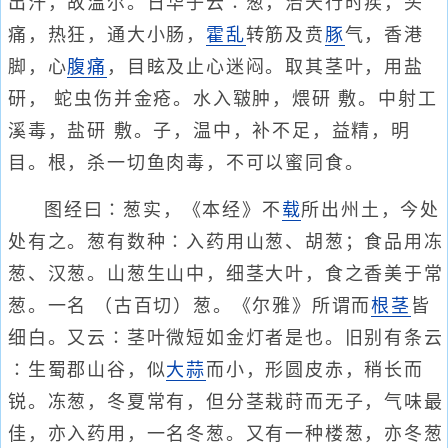
出汗，故温尔。日华子云∶葱，治天行时疾，头
痛，热狂，通大小肠，
霍乱
转筋及贲
豚
气，香港
脚，心
腹痛
，目眩及止心迷闷。取其茎叶，用盐
研， 蛇虫伤并金疮。水入皲肿，煨研 敷。中射工
溪毒，盐研 敷。子，温中，补不足，益精，明
目。根，杀一切鱼肉毒，不可以蜜同食。
图经曰∶葱实，《本经》不
载
所出州土，今处
处有之。葱有数种∶入药用山葱、胡葱；食品用冻
葱、汉葱。山葱生山中，细茎大叶，食之香美于常
葱。一名 （古百切）葱。《尔雅》所谓而
根茎
皆
细白。又云∶茎叶微短如金灯者是也。旧别有条云
∶生蜀郡山谷，似
大蒜
而小，形圆皮赤，稍长而
锐。冻葱，冬夏常有，但分茎栽莳而无子，气味最
佳，亦入药用，一名冬葱。又有一种楼葱，亦冬葱