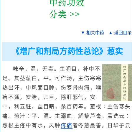
▼ 相关中药
▲ 返回目录
《增广和剂局方药性总论》葱实
味辛，温，无毒。主明目，补中不
足。其茎葱白，平。可作汤，主伤寒寒
热出汗，中风面目肿，伤寒骨肉痛，喉
痹不通，安胎，归目，除肝邪气，安
中，利五脏，益目睛，杀百药毒。葱根∶主伤寒头
痛。葱汁∶平、温。主溺血。解藜芦毒。孟诜云∶
葱根主疮中有水，风肿
疼痛
者冬葱最善。日华子云