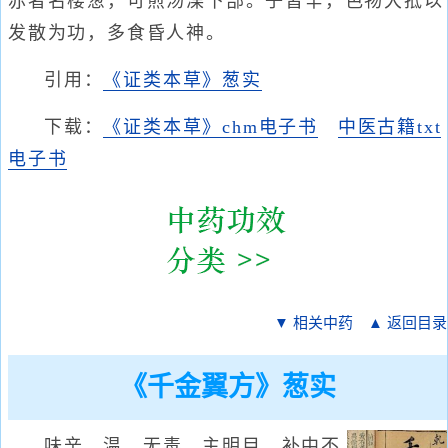
赤者名楼葱，可煎汤渫下部。子皆辛，色物大抵以
发散为功，多食昏人神。
引用：
《证类本草》葱实
下载：
《证类本草》chm电子书
中医古籍txt
电子书
▼ 相关中药
▲ 返回目录
《千金翼方》葱实
味辛，温，无毒。主明目，补中不