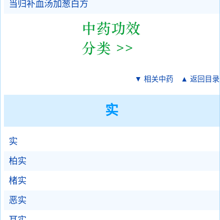
当归补血汤加葱白方
▼ 相关中药
▲ 返回目录
实
实
柏实
楮实
恶实