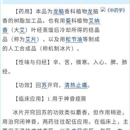
【药用】本品为
龙脑
香科植物
龙
脑
香的树脂加工品。也有用
菊
科植物
艾纳
香
（大
艾
）叶经蒸馏后冷却所得的结晶
品（称为
艾片
），以及用
松节油
等制成
的人工合成品（称机制冰片）。
【性味与归经】辛、苦，微寒。入心、脾、肺
经。
【功效】回
苏
开窍，
清热
止痛
。
【临床应用】1.用于神昏痉厥
冰片开窍回苏的功效类似麝香，但作用稍逊，
用治窍闭神昏，两药往往配伍应用。在临床上，主