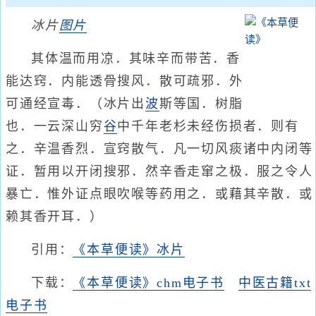
冰片
图片
其体温而用凉．其味辛而带苦．香
能达窍．内能透骨搜风．散可疏邪．外
可通经宣毒．（冰片出
波
斯等国．树脂
也．一云深山穷
谷
中千年老杉未经伤损者．则有
之．辛温香烈．宣窍散气．凡一切风痰诸中内闭等
证．暂用以开闭搜邪．然辛香走窜之极．服之令人
暴亡．惟外证点眼吹喉等药用之．或藉其辛散．或
赖其香开耳．）
引用：
《本草便读》冰片
下载：
《本草便读》chm电子书
中医古籍txt
电子书