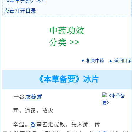
《本草分经》冰片
点击打开目录
▼ 相关中药
▲ 返回目录
《本草备要》冰片
一名
龙脑香
宣，通窃，散火
辛温。
香
窜善走能散，先入肺，传