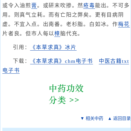
或令入油煎
膏
。或研末吹掺。然
疮毒
能出。不可多
用。则真气立耗。而有亡阳之弊矣。更有目病阴
虚。不宜入点。出南番。老杉脂。白如冰。作
梅
花
片者良。但市人每以
樟
脑代充。
引用：
《本草求真》冰片
下载：
《本草求真》chm电子书
中医古籍txt
电子书
▼ 相关中药
▲ 返回目录