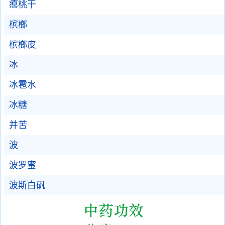
瘪桃干
槟榔
槟榔皮
冰
冰雹水
冰糖
并苦
波
波罗蜜
波斯白矾