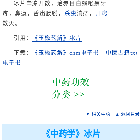
冰片辛凉开散，治赤目白翳喉痹牙
疼，鼻瘜，舌出肠脱，
杀虫
消痔，
开窍
散火。
引用：
《玉楸药解》冰片
下载：
《玉楸药解》chm电子书
中医古籍txt
电子书
▼ 相关中药
▲ 返回目录
《中药学》冰片