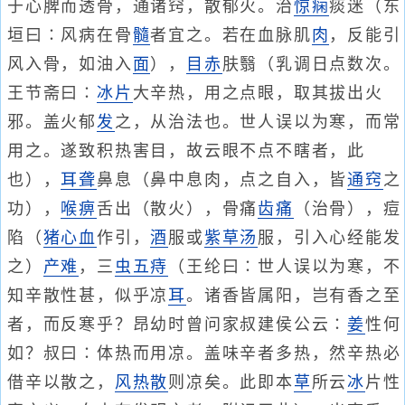
于心脾而透骨，通诸窍，散郁火。治
惊痫
痰迷（东
垣曰∶风病在骨
髓
者宜之。若在血脉肌
肉
，反能引
风入骨，如油入
面
），
目赤
肤翳（乳调日点数次。
王节斋曰∶
冰片
大辛热，用之点眼，取其拔出火
邪。盖火郁
发
之，从治法也。世人误以为寒，而常
用之。遂致积热害目，故云眼不点不瞎者，此
也），
耳聋
鼻息（鼻中息肉，点之自入，皆
通窍
之
功），
喉痹
舌出（散火），骨痛
齿痛
（治骨），痘
陷（
猪心血
作引，
酒
服或
紫草汤
服，引入心经能发
之）
产难
，三
虫
五痔
（王纶曰∶世人误以为寒，不
知辛散性甚，似乎凉
耳
。诸香皆属阳，岂有香之至
者，而反寒乎？昂幼时曾问家叔建侯公云∶
姜
性何
如？叔曰∶体热而用凉。盖味辛者多热，然辛热必
借辛以散之，
风热散
则凉矣。此即本
草
所云
冰
片性