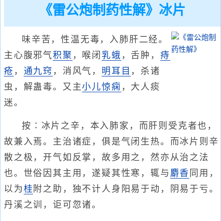
《雷公炮制药性解》冰片
味辛苦，性温无毒，入肺肝二经。
主心腹邪气
积聚
，喉闭
乳蛾
，舌肿，
痔
疮
，
通九窍
，消风气，
明耳目
，杀诸
虫，解蛊毒。又主
小儿惊痫
，大人痰
迷。
按∶冰片之辛，本入肺家，而肝则受克者也，
故兼入焉。主治诸症，俱是气闭生热。而冰片则辛
散之极，开气如反掌，故多用之，然亦从治之法
也。世俗因其主用，遂疑其性寒，辄与
麝香
同用，
以为
桂
附之助，独不计人身阳易于动，阴易于亏。
丹溪之训，讵可忽诸。