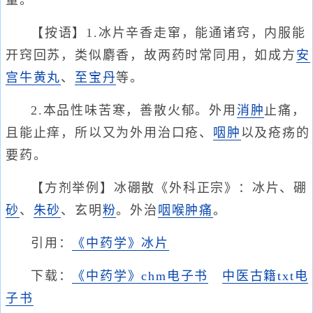
量。
【按语】1.冰片辛香走窜，能通诸窍，内服能
开窍回苏，类似麝香，故两药时常同用，如成方
安
宫牛黄丸
、
至宝丹
等。
2.本品性味苦寒，善散火郁。外用
消肿
止痛，
且能止痒，所以又为外用治口疮、
咽肿
以及疮疡的
要药。
【方剂举例】冰硼散《外科正宗》：冰片、硼
砂
、
朱砂
、玄明
粉
。外治
咽喉肿痛
。
引用：
《中药学》冰片
下载：
《中药学》chm电子书
中医古籍txt电
子书