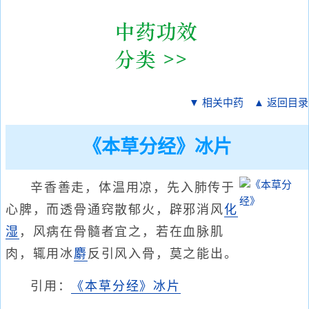
▼ 相关中药
▲ 返回目录
《本草分经》冰片
辛香善走，体温用凉，先入肺传于
心脾，而透骨通窍散郁火，辟邪消风
化
湿
，风病在骨髓者宜之，若在血脉肌
肉，辄用冰
麝
反引风入骨，莫之能出。
引用：
《本草分经》冰片