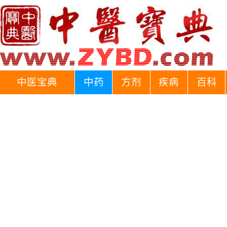
中医宝典
中药
方剂
疾病
百科