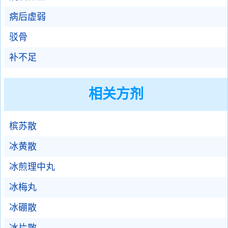
病后虚弱
驳骨
补不足
相关方剂
槟苏散
冰黄散
冰煎理中丸
冰梅丸
冰硼散