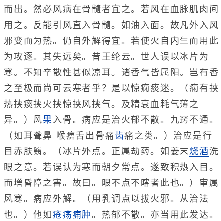
而出。然必风病在骨髓者宜之。若风在血脉肌肉间
用之。反能引风直入骨髓。如油入面。故凡外入风
邪变而为热。仍自外解得宜。若使火自内生而用此
为攻逐。其失远矣。昔王纶云。世人误以冰片为
寒。不知辛散性甚似凉耳。诸香气皆属阳。岂有香
之至极而尚可云寒者乎？是以惊痫痰迷。（痫有挟
热挟痰挟火挟惊挟风挟气。及精衰血耗气薄之
异。）风
果
入骨。病应是治火郁不散。九窍不通。
（如耳聋鼻 喉痹舌出骨痛
齿
痛之类。）治应是行
目赤肤翳。（冰片外点。正属劫药。如姜末
烧酒
洗
眼之意。若误认为寒而朝夕常点。遂致积热入目。
而增昏障之害。故曰。眼不点不瞎者此也。）审属
风寒。病应外解。（用乳调点以拔火邪。从治法
也。）他如
疮疡
痈肿
。热郁不散。亦当用此发达。