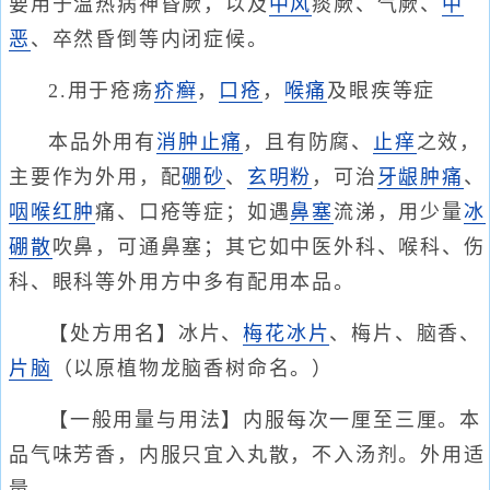
要用于温热病神昏厥，以及
中风
痰厥、气厥、
中
恶
、卒然昏倒等内闭症候。
2.用于疮疡
疥癣
，
口疮
，
喉痛
及眼疾等症
本品外用有
消肿止痛
，且有防腐、
止痒
之效，
主要作为外用，配
硼砂
、
玄明粉
，可治
牙龈肿痛
、
咽喉红肿
痛、口疮等症；如遇
鼻塞
流涕，用少量
冰
硼散
吹鼻，可通鼻塞；其它如中医外科、喉科、伤
科、眼科等外用方中多有配用本品。
【处方用名】冰片、
梅花冰片
、梅片、脑香、
片脑
（以原植物龙脑香树命名。）
【一般用量与用法】内服每次一厘至三厘。本
品气味芳香，内服只宜入丸散，不入汤剂。外用适