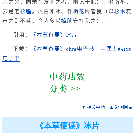
寒之义，向未有发明之者，附记于此）。出南番，
云是老
杉
脂
。以白如冰、作
梅花
片者良（以
杉木
炭
养之则不耗，今人多以
樟脑
升打乱之）。
引用：
《本草备要》冰片
下载：
《本草备要》chm电子书
中医古籍txt
电子书
▼ 相关中药
▲ 返回目录
《本草便读》冰片