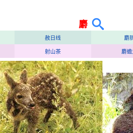
麝
赦日线
麝
射山茶
麝蟾