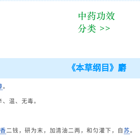
《本草纲目》麝
獐
。
辛、温、无毒。
麝香
二钱，研为末，加清油二两，和匀灌下，自
苏
。