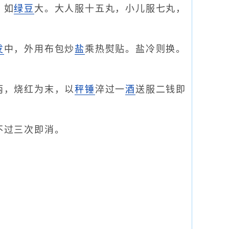
，如
绿豆
大。大人服十五丸，小儿服七丸，
发
中，外用布包炒
盐
乘热熨贴。盐冷则换。
两，烧红为末，以
秤锤
淬过一
酒
送服二钱即
不过三次即消。