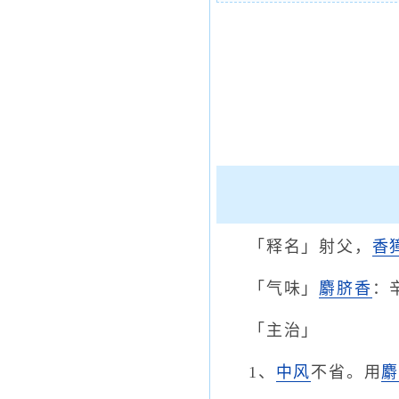
「释名」射父，
香
「气味」
麝脐香
：
「主治」
1、
中风
不省。用