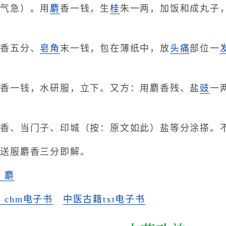
胀气急）。用
麝
香一钱，生
桂
朱一两，加饭和成丸子
麝香五分、
皂角
末一钱，包在薄纸中，放
头痛
部位一
麝香一钱，水研服，立下。又方：用麝香残、盐
豉
一
麝香、当门子、印城（按：原文如此）盐等分涂搽。
水送服麝香三分即解。
》麝
chm电子书
中医古籍txt电子书