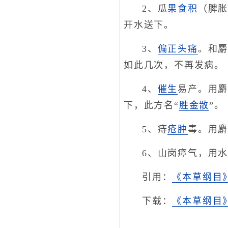
2、瓜
果
食积
（脾
开水送下。
3、
偏正头痛
。和
如此几次，不再发病。
4、
催生
易产。用
下，此方名“
胜金散
”。
5、痔
疮肿
毒。用
6、山岗瘴气，用
引用：
《本草纲目
下载：
《本草纲目》