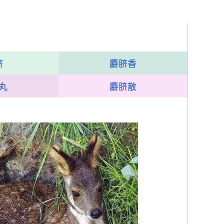
脐
麝脐香
丸
麝脐散