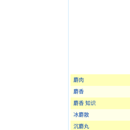
麝肉
麝香
麝香 知识
冰麝散
沉麝丸