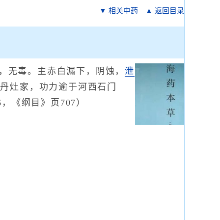
▼ 相关中药
▲ 返回目录
，无毒。主赤白漏下，阴蚀，
泄
入丹灶家，功力逾于河西石门
，《纲目》页707）