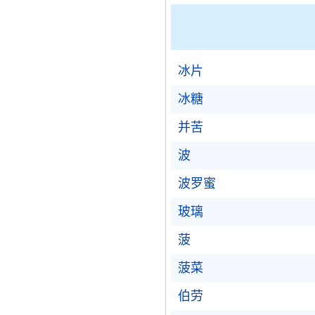
冰片
冰糖
并苦
波
波罗蜜
玻璃
菠
菠菜
伯劳