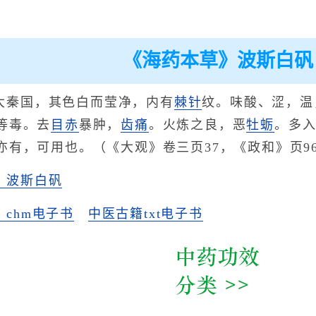
《海药本草》波斯白矾
大秦国，其色白而莹净，内有
棘针
纹。味酸、涩，温
等毒。去
目赤
暴肿，
齿痛
。火炼之良，恶
牡蛎
。多
有，可用也。（《大观》卷三页37，《政和》页96
》波斯白矾
chm电子书
中医古籍txt电子书