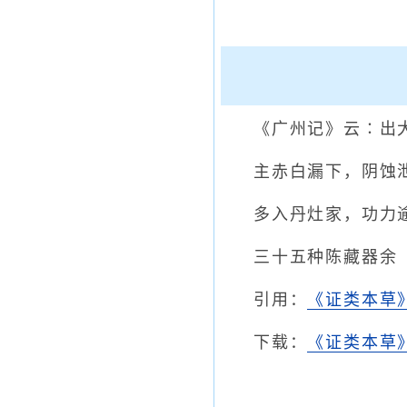
《广州记》云∶出
主赤白漏下，阴蚀
多入丹灶家，功力
三十五种陈藏器余
引用：
《证类本草
下载：
《证类本草》