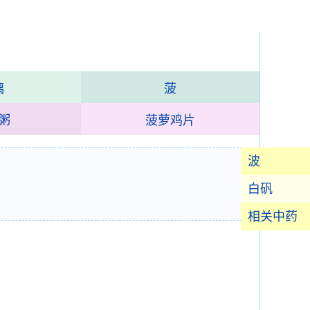
璃
菠
粥
菠萝鸡片
波
白矾
相关中药