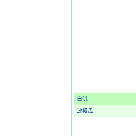
白矾
波棱瓜