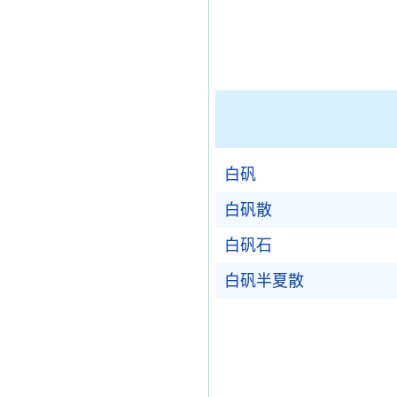
白矾
白矾散
白矾石
白矾半夏散