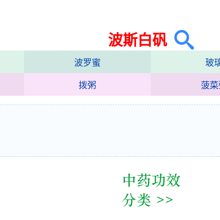
波斯白矾
波罗蜜
玻
拨粥
菠菜