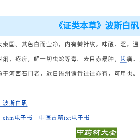
《证类本草》波斯白矾
大秦国。其色白而莹净，内有棘针纹。味酸、涩，温
泄痢，疮疥，解一切虫蛇等毒。去目赤暴肿，
齿
痛。
逾于河西石门者，近日语州诸番往往亦有，可用也。
》波斯白矾
chm电子书
中医古籍txt电子书