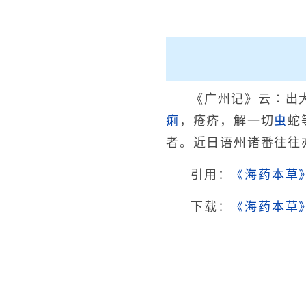
《广州记》云∶出
痢
，疮疥，解一切
虫
蛇
者。近日语州诸番往往亦
引用：
《海药本草
下载：
《海药本草》