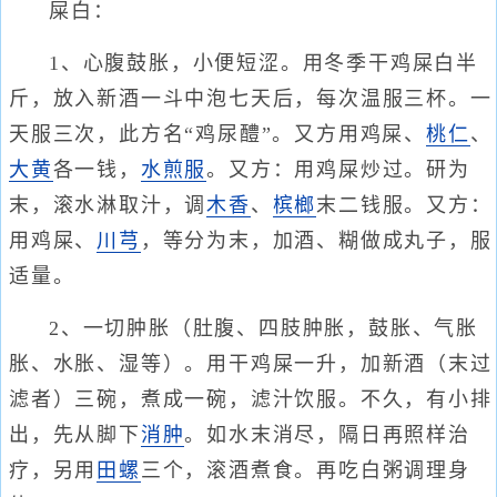
屎白：
1、心腹鼓胀，小便短涩。用冬季干鸡屎白半
斤，放入新酒一斗中泡七天后，每次温服三杯。一
天服三次，此方名“鸡尿醴”。又方用鸡屎、
桃仁
、
大黄
各一钱，
水煎服
。又方：用鸡屎炒过。研为
末，滚水淋取汁，调
木香
、
槟榔
末二钱服。又方：
用鸡屎、
川芎
，等分为末，加酒、糊做成丸子，服
适量。
2、一切肿胀（肚腹、四肢肿胀，鼓胀、气胀
胀、水胀、湿等）。用干鸡屎一升，加新酒（末过
滤者）三碗，煮成一碗，滤汁饮服。不久，有小排
出，先从脚下
消肿
。如水末消尽，隔日再照样治
疗，另用
田螺
三个，滚酒煮食。再吃白粥调理身