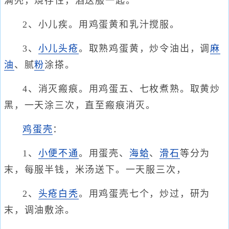
满壳，烧存性，酒送服一匙。
2、小儿疾。用鸡蛋黄和乳汁搅服。
3、
小儿头疮
。取熟鸡蛋黄，炒令油出，调
麻
油
、腻
粉
涂搽。
4、消灭瘢痕。用鸡蛋五、七枚煮熟。取黄炒
黑，一天涂三次，直至瘢痕消灭。
鸡蛋壳
：
1、
小便不通
。用蛋壳、
海蛤
、
滑石
等分为
末，每服半钱，米汤送下。一天服三次，
2、
头疮
白秃
。用鸡蛋壳七个，炒过，研为
末，调油敷涂。