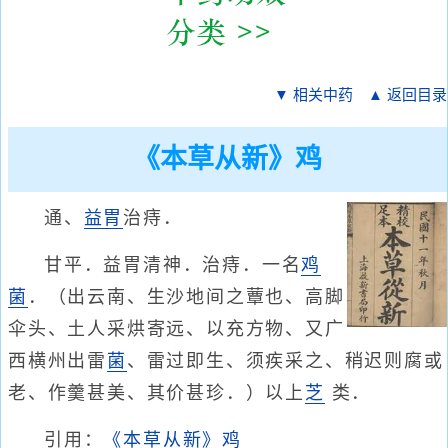
▼ 相关中药
▲ 返回目录
《本草从新》鸡
通、
益胃
治痔．
甘平．益胃清神．治痔．一名
鸡
菌
．（出云南、生沙地间之蕈也、高脚
伞头、土人采烘寄远、以充方物、又广
西横州出雷
菌
、雷过即生、须疾采之、稍迟则腐或
老、作羹甚美、其价甚珍．）以上
芝
类．
引用：
《本草从新》鸡