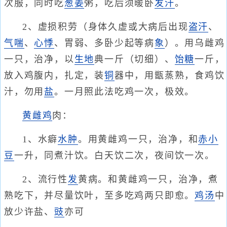
次服，同时吃
葱
姜
粥，吃后须暖卧
发汗
。
2、虚损积劳（身体久虚或大病后出现
盗汗
、
气喘
、
心悸
、胃弱、多卧少起等病
象
）。用乌雌鸡
一只，治净，以
生地
典一斤（切细）、
饴糖
一斤，
放入鸡腹内，扎定，装
铜
器中，用甑蒸熟，食鸡饮
汁，勿用
盐
。一月照此法吃鸡一次，极效。
黄雌鸡
肉：
1、水癖
水肿
。用黄雌鸡一只，治净，和
赤小
豆
一升，同煮汁饮。白天饮二次，夜间饮一次。
2、流行性
发
黄病。和黄雌鸡一只，治净，煮
熟吃下，并尽量饮叶，至多吃鸡两只即愈。
鸡汤
中
放少许盐、
豉
亦可