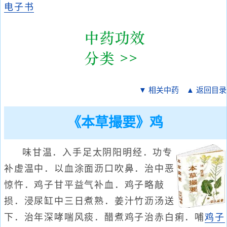
电子书
▼ 相关中药
▲ 返回目录
《本草撮要》鸡
味甘温．入手足太阴阳明经．功专
补虚温中．以血涂面沥口吹鼻．治中恶
惊忤．鸡子甘平益气补血．鸡子略敲
损．浸尿缸中三日煮熟．姜汁竹沥汤送
下．治年深哮喘风痰．醋煮鸡子治赤白痢．哺
鸡子