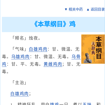
▼ 相关中药
▲ 返回目录
《本草纲目》鸡
「释名」烛夜。
「气味」
白雄鸡肉
：甘、微温、无
毒。
乌雄鸡肉
：甘、微温、无毒。
乌骨
鸡
：甘、平、无毒。
黄雌鸡肉
；甘、无
毒。
「主治」
白雄鸡
肉
；
1、精神狂乱。用白
雄鸡
一只，煮以
五味
，和