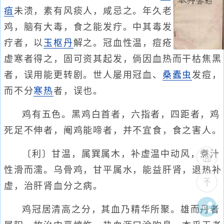
疽
未溃，素有风痰人，咸忌之。年久老
鸡，脑有大毒，食之能发疔。中其毒发
疔者，以
玉枢丹
解之。冠血性温，痘疮
虚寒者得之，固可资其起发，倘因血热而干枯焦黑
者，误用能更转剧。世人屡用冠血、
桑蠹虫
发痘，
而不分
寒热
者，误也。
鸡有五色。黑鸡白首者，六指者，四距者，鸡
死足不伸者，阉鸡能啼者，并不宜食，食之害人。
〔利〕甘温，属巽属木，补虚温中动风，煮汁
性滑而濡。乌骨鸡，甘平属水，能益肝肾，退热补
虚，治肝肾血分之病。
鸡冠居清高之分，其血乃精华所聚。雄而丹者