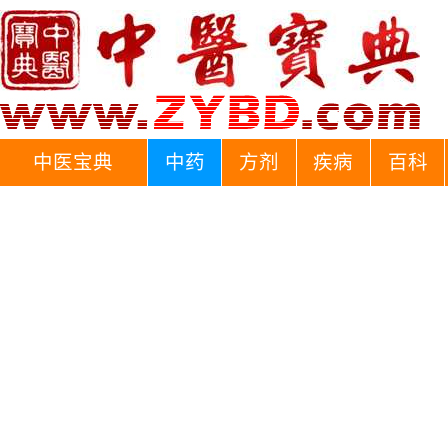
中医宝典
中药
方剂
疾病
百科