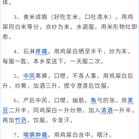
体。
3、食米成瘕（好吃生米，口吐清水）。用鸡
屎同白米等分，合炒为末，水调服。用米形物吐即
愈。
4、石淋
疼痛
。用鸡屎白晒至半干，炒为末，
每服一匙，本乡浆送下。一天服二次。
5、
中风
寒痹，口噤，不各人事。用鸡屎白后
升，炒黄，加酒三升，搅令澄清后饮服。
6、产后中风，口噤，抽筋。
角
弓的张。用
黑
豆
二升半，同鸡屎白一升炒熟，加入
清酒
一升半，
再加
竹沥
，饮服。令发汗。
7、
喉痹
肿痛
。用鸡屎白含中，咽汁。