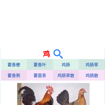
鸡
藿香梗
藿香叶
鸡肠
鸡肠草
藿香粥
藿茵茶
鸡肠草散
鸡肠散