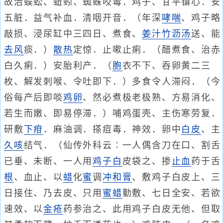
故治蜈蚣、蚯蚓、蜘蛛咬毒．鸡子、甘平镇心．安
五脏．益气补血．清咽开音．（年深
哮喘
、鸡子略
敲损、浸尿缸中三四日、煮食、
姜汁
竹沥汤
送、能
去风
痰．）
散热
定惊．止嗽止痢．（醋煮食、治赤
白久痢．）安胎利产．（
胞
衣不下、吞卵黄二三
枚、解发刺喉、令吐即下．）多食令人滞闷．（今
俗每产后即啖
鸡卵
、然必煮极老极熟、方易消化、
若生而嫩、即易停滞．）哺鸡蛋壳、主伤寒劳复．
研敷
下疳
．麻油调．搽痘毒．神效．卵中
白皮
、主
久咳
结气．（仙传外科云∶一人偶含刀在口、割舌
已垂、未断、一人用
鸡子白
皮袋之、掺
止血
药于舌
根
、血止、以
蜡
化
蜜
调
冲和膏
、敷鸡子白皮上、三
日接住、乃去皮、只用
蜜蜡
勤敷、七日全安、若欲
速效、以
金疮
药参治之、此用鸡子白皮无他、但取