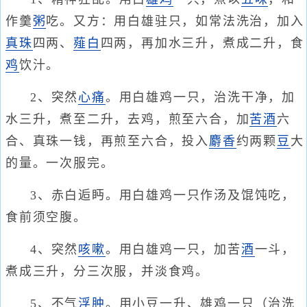
作羹
粥
吃。又方：用白雄驻只，如常法洗治，加入
真珠
四两、
薤白
四两，再加水三升，煮成二升，食
鸡
饮汁。
2、突然
心痛
。用白雄鸡一只，治洗干净，加
水三升，煮至二升，去鸡，煎至六合，加
苦酒
六
合、真珠一钱，再煎至六合，投入
麝香
约两颗
豆
大
的量。一次服完。
3、赤白逅眄。用白雄鸡一只作汤及馄饨吃，
食前须空腹。
4、突然
咳嗽
。用白雄鸡一只，加苦
酒
一斗，
煮成三升，分三次服，并淡食鸡。
5、不气
浮肿
。用小豆一升、雄鸡一只（治洗