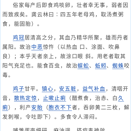
俗家每产后即食鸡啖卵，壮者幸无事，弱者因
而致疾矣。龚云林曰∶四五年老母鸡，取汤煮粥
食，能固胎）。
鸡冠
居清高之分，其血乃精华所聚，雄而丹者
属阳。故治
中恶
惊忤（以热血 口、涂面、吹鼻
良）；本乎天者亲上，故涂口眼 斜。用老者取其
阳气充足也。能食百虫，故治
蜈蚣
、
蚯蚓
、
蜘蛛
咬
毒。
鸡子
甘平。
镇心
，
安五脏
，
益气
补血
，清咽开
音，
散热
定惊
，
止嗽
止痢
（醋煮食，治赤、白
久
痢
），利产
安胎
（
胞衣不下
者，吞卵黄二三枚，解
发刺喉，令吐即下）。多食令人滞闷。
哺雏蛋壳细研，麻油调，搽痘毒神效。