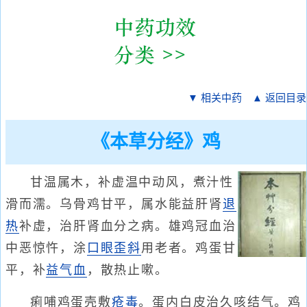
▼ 相关中药
▲ 返回目录
《本草分经》鸡
甘温属木，补虚温中动风，煮汁性
滑而濡。乌骨鸡甘平，属水能益肝肾
退
热
补虚，治肝肾血分之病。雄鸡冠血治
中恶惊忤，涂
口眼歪斜
用老者。鸡蛋甘
平，补
益气血
，散热止嗽。
痢哺鸡蛋壳敷
疮毒
。蛋内白皮治久咳结气。鸡