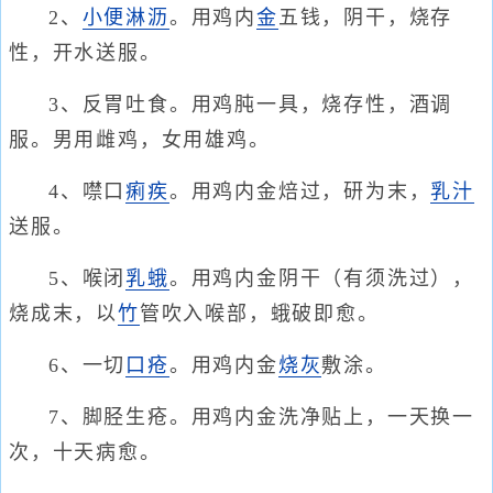
2、
小便淋沥
。用鸡内
金
五钱，阴干，烧存
性，开水送服。
3、反胃吐食。用鸡肫一具，烧存性，酒调
服。男用雌鸡，女用雄鸡。
4、噤口
痢疾
。用鸡内金焙过，研为末，
乳汁
送服。
5、喉闭
乳蛾
。用鸡内金阴干（有须洗过），
烧成末，以
竹
管吹入喉部，蛾破即愈。
6、一切
口疮
。用鸡内金
烧灰
敷涂。
7、脚胫生疮。用鸡内金洗净贴上，一天换一
次，十天病愈。