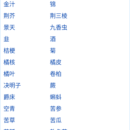
金汁
锦
荆芥
荆三棱
景天
九香虫
韭
酒
桔梗
菊
橘核
橘皮
橘叶
卷柏
决明子
蕨
爵床
蝌蚪
空青
苦参
苦草
苦瓜