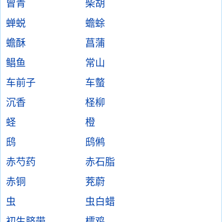
曾青
柴胡
蝉蜕
蟾蜍
蟾酥
菖蒲
鲳鱼
常山
车前子
车螫
沉香
柽柳
蛏
橙
鸱
鸱鸺
赤芍药
赤石脂
赤铜
茺蔚
虫
虫白蜡
初生脐带
樗鸡