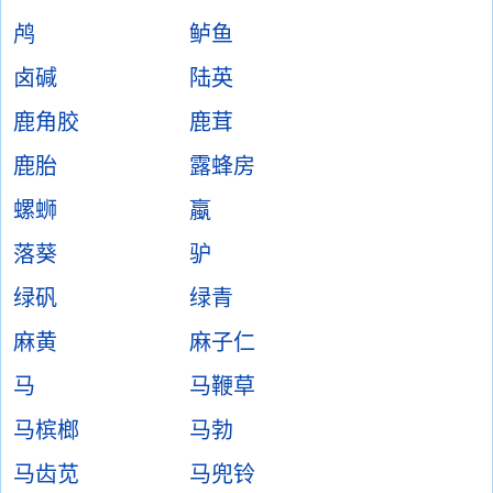
鸬
鲈鱼
卤碱
陆英
鹿角胶
鹿茸
鹿胎
露蜂房
螺蛳
蠃
落葵
驴
绿矾
绿青
麻黄
麻子仁
马
马鞭草
马槟榔
马勃
马齿苋
马兜铃