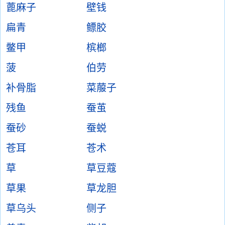
蓖麻子
壁钱
扁青
鳔胶
鳖甲
槟榔
菠
伯劳
补骨脂
菜菔子
残鱼
蚕茧
蚕砂
蚕蜕
苍耳
苍术
草
草豆蔻
草果
草龙胆
草乌头
侧子