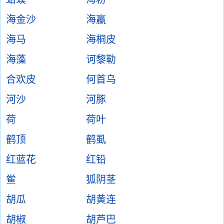
海金沙
海蠃
海马
海桐皮
海藻
诃黎勒
合欢皮
何首乌
河沙
河豚
荷
荷叶
鹤顶
鹤虱
红蓝花
红铅
鲎
狐阴茎
胡瓜
胡黄连
胡椒
胡芦巴