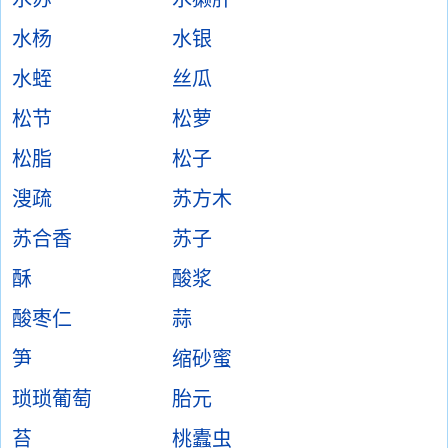
水杨
水银
水蛭
丝瓜
松节
松萝
松脂
松子
溲疏
苏方木
苏合香
苏子
酥
酸浆
酸枣仁
蒜
笋
缩砂蜜
琐琐葡萄
胎元
苔
桃蠹虫