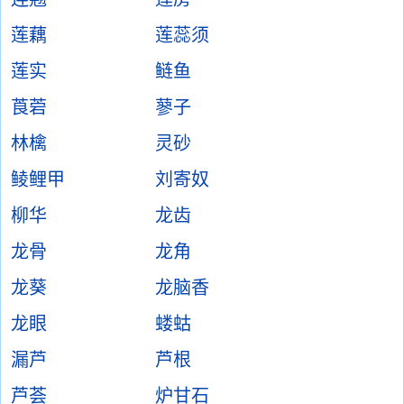
莲藕
莲蕊须
莲实
鲢鱼
莨菪
蓼子
林檎
灵砂
鲮鲤甲
刘寄奴
柳华
龙齿
龙骨
龙角
龙葵
龙脑香
龙眼
蝼蛄
漏芦
芦根
芦荟
炉甘石