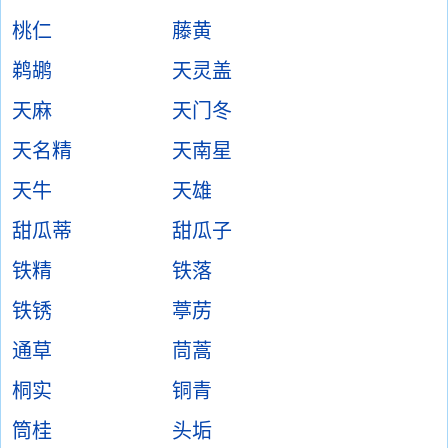
桃仁
藤黄
鹈鹕
天灵盖
天麻
天门冬
天名精
天南星
天牛
天雄
甜瓜蒂
甜瓜子
铁精
铁落
铁锈
葶苈
通草
茼蒿
桐实
铜青
筒桂
头垢