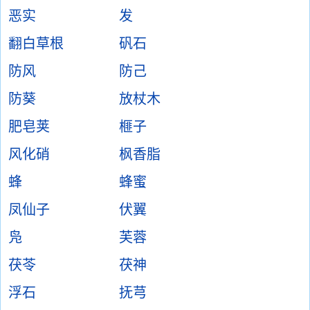
恶实
发
翻白草根
矾石
防风
防己
防葵
放杖木
肥皂荚
榧子
风化硝
枫香脂
蜂
蜂蜜
凤仙子
伏翼
凫
芙蓉
茯苓
茯神
浮石
抚芎