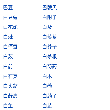
巴豆
巴戟天
白豆蔻
白附子
白花蛇
白及
白棘
白蒺藜
白僵蚕
白芥子
白蔹
白茅根
白前
白芍药
白石英
白术
白头翁
白薇
白藓皮
白药子
白鱼
白芷