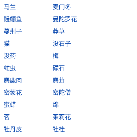
马兰
麦门冬
鳗鲡鱼
曼陀罗花
蔓荆子
莽草
猫
没石子
没药
梅
虻虫
礞石
麋鹿肉
麋茸
密蒙花
密陀僧
蜜蜡
绵
茗
茉莉花
牡丹皮
牡桂