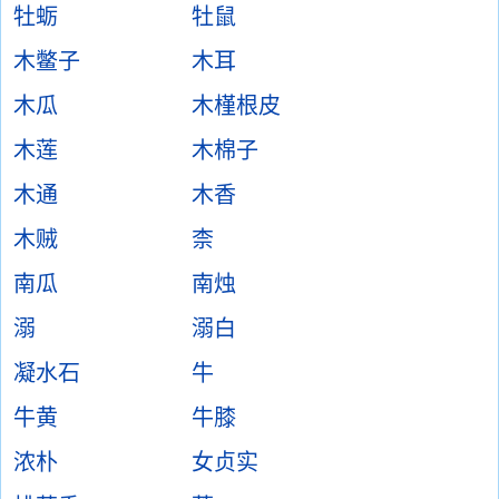
牡蛎
牡鼠
木鳖子
木耳
木瓜
木槿根皮
木莲
木棉子
木通
木香
木贼
柰
南瓜
南烛
溺
溺白
凝水石
牛
牛黄
牛膝
浓朴
女贞实