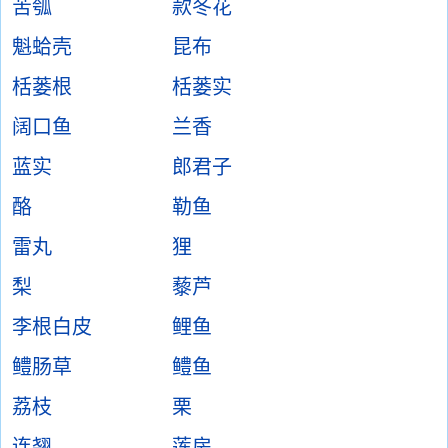
苦瓠
款冬花
魁蛤壳
昆布
栝蒌根
栝蒌实
阔口鱼
兰香
蓝实
郎君子
酪
勒鱼
雷丸
狸
梨
藜芦
李根白皮
鲤鱼
鳢肠草
鳢鱼
荔枝
栗
连翘
莲房