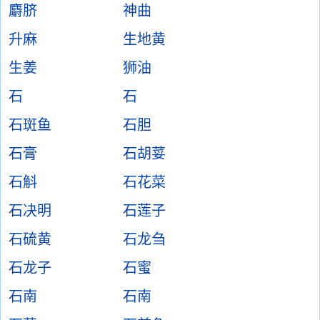
麝脐
神曲
升麻
生地黄
生姜
狮油
石
石
石斑鱼
石胆
石膏
石胡荽
石斛
石花菜
石决明
石莲子
石硫黄
石龙刍
石龙子
石蜜
石南
石南