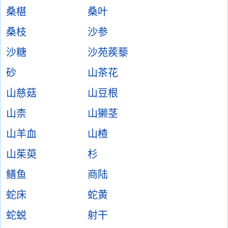
桑椹
桑叶
桑枝
沙参
沙糖
沙苑蒺藜
砂
山茶花
山慈菇
山豆根
山柰
山獭茎
山羊血
山楂
山茱萸
杉
鳝鱼
商陆
蛇床
蛇黄
蛇蜕
射干