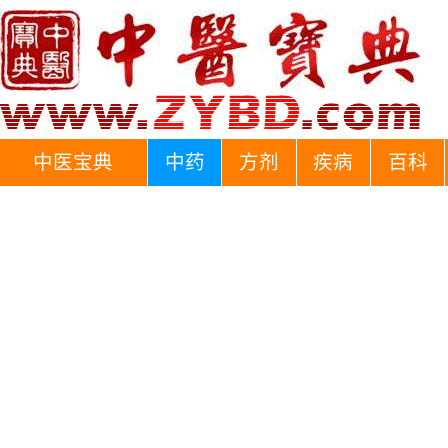
中医宝典
中药
方剂
疾病
百科