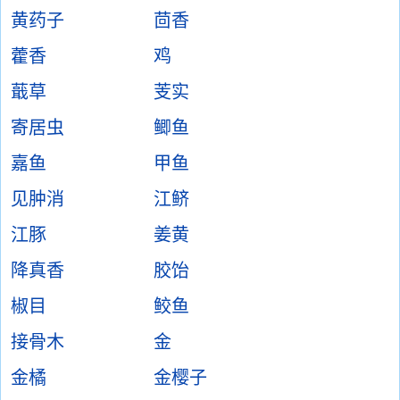
黄药子
茴香
藿香
鸡
蕺草
芰实
寄居虫
鲫鱼
嘉鱼
甲鱼
见肿消
江鲚
江豚
姜黄
降真香
胶饴
椒目
鲛鱼
接骨木
金
金橘
金樱子