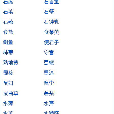
石蕊
石首鱼
石苇
石蟹
石燕
石钟乳
食盐
食茱萸
鲥鱼
使君子
柿蒂
守宫
熟地黄
蜀椒
蜀葵
蜀漆
鼠妇
鼠李
鼠曲草
薯蓣
水萍
水芹
水苏
水獭肝