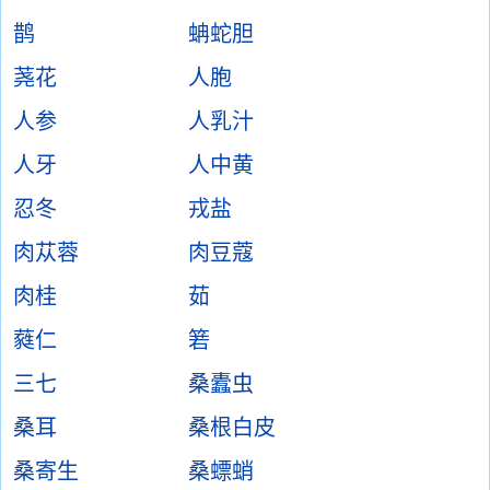
鹊
蚺蛇胆
荛花
人胞
人参
人乳汁
人牙
人中黄
忍冬
戎盐
肉苁蓉
肉豆蔻
肉桂
茹
蕤仁
箬
三七
桑蠹虫
桑耳
桑根白皮
桑寄生
桑螵蛸