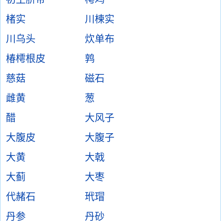
楮实
川楝实
川乌头
炊单布
椿樗根皮
鹑
慈菇
磁石
雌黄
葱
醋
大风子
大腹皮
大腹子
大黄
大戟
大蓟
大枣
代赭石
玳瑁
丹参
丹砂