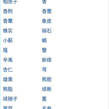
相思子
香
香附
香薷
香蕈
象皮
橡实
硝石
小蓟
蝎
薤
蟹
辛夷
新绛
杏仁
芎
雄黄
熊胆
熊脂
续断
续随子
蓄
萱草
玄参