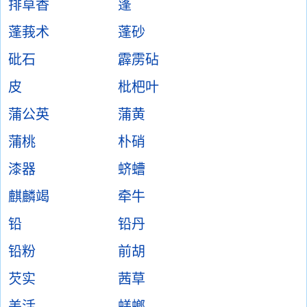
排草香
蓬
蓬莪术
蓬砂
砒石
霹雳砧
皮
枇杷叶
蒲公英
蒲黄
蒲桃
朴硝
漆器
蛴螬
麒麟竭
牵牛
铅
铅丹
铅粉
前胡
芡实
茜草
羌活
蜣螂