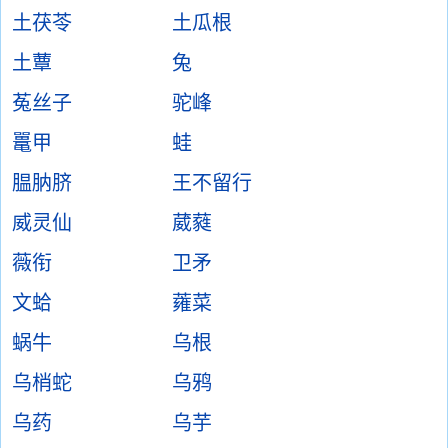
土茯苓
土瓜根
土蕈
兔
菟丝子
驼峰
鼍甲
蛙
腽肭脐
王不留行
威灵仙
葳蕤
薇衔
卫矛
文蛤
蕹菜
蜗牛
乌根
乌梢蛇
乌鸦
乌药
乌芋