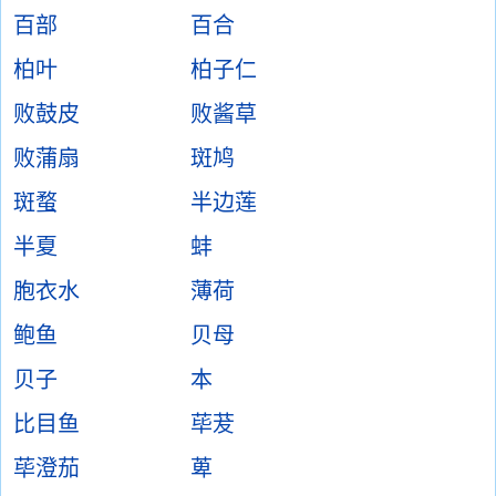
百部
百合
柏叶
柏子仁
败鼓皮
败酱草
败蒲扇
斑鸠
斑蝥
半边莲
半夏
蚌
胞衣水
薄荷
鲍鱼
贝母
贝子
本
比目鱼
荜茇
荜澄茄
萆