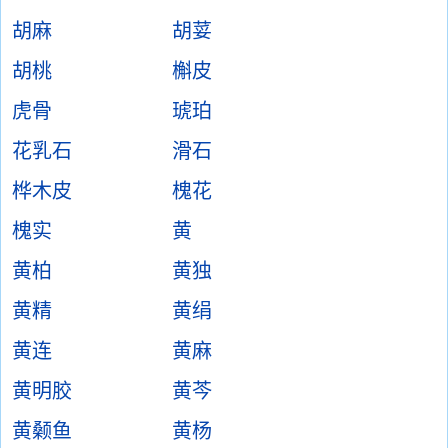
胡麻
胡荽
胡桃
槲皮
虎骨
琥珀
花乳石
滑石
桦木皮
槐花
槐实
黄
黄柏
黄独
黄精
黄绢
黄连
黄麻
黄明胶
黄芩
黄颡鱼
黄杨