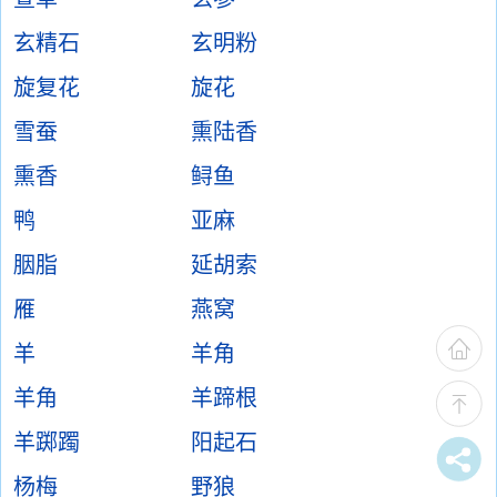
玄精石
玄明粉
旋复花
旋花
雪蚕
熏陆香
熏香
鲟鱼
鸭
亚麻
胭脂
延胡索
雁
燕窝
羊
羊角
羊角
羊蹄根
羊踯躅
阳起石
杨梅
野狼