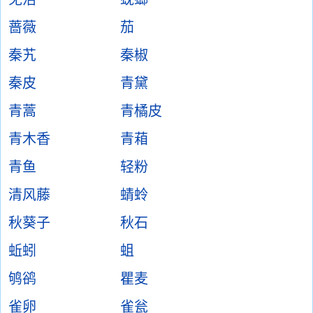
蔷薇
茄
秦艽
秦椒
秦皮
青黛
青蒿
青橘皮
青木香
青葙
青鱼
轻粉
清风藤
蜻蛉
秋葵子
秋石
蚯蚓
蛆
鸲鹆
瞿麦
雀卵
雀瓮