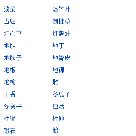
淡菜
淡竹叶
当归
倒挂草
灯心草
灯盏油
地胆
地丁
地肤子
地骨皮
地椒
地锦
地榆
雕
丁香
冬瓜子
冬葵子
独活
杜衡
杜仲
锻石
鹅