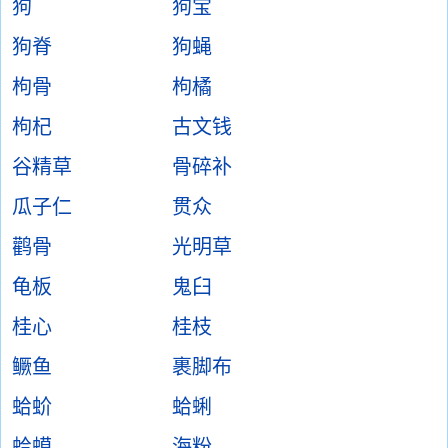
狗
狗宝
狗脊
狗蝇
枸骨
枸橘
枸杞
古文钱
谷精草
骨碎补
瓜子仁
贯众
鹳骨
光明草
龟板
鬼臼
桂心
桂枝
鳜鱼
裹脚布
蛤蚧
蛤蜊
蛤蟆
海粉