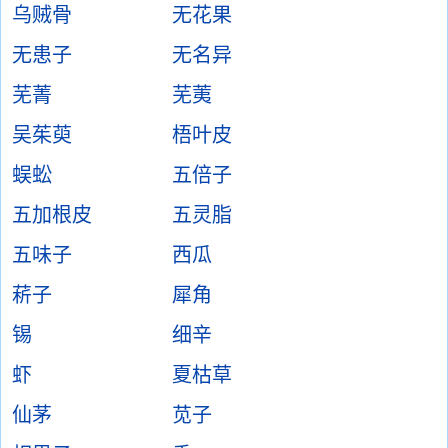
乌贼骨
无花果
无患子
无名异
芜菁
芜荑
吴茱萸
梧叶皮
蜈蚣
五倍子
五加根皮
五灵脂
五味子
西瓜
菥子
犀角
锡
细辛
虾
夏枯草
仙茅
苋子