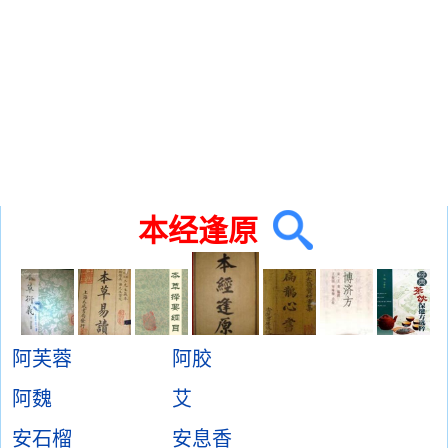
本经逢原
阿芙蓉
阿胶
阿魏
艾
安石榴
安息香