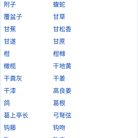
附子
蝮蛇
覆盆子
甘草
甘蕉
甘松香
甘遂
甘蔗
柑
柑橼
橄榄
干地黄
干粪灰
干姜
干漆
高良姜
鸽
葛根
葛上亭长
弓弩弦
钩藤
钩吻