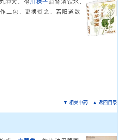
丸肿大．得
川楝子
治肾消饮水．
炒作二包．更换熨之．若阳道数
▼ 相关中药
▲ 返回目录