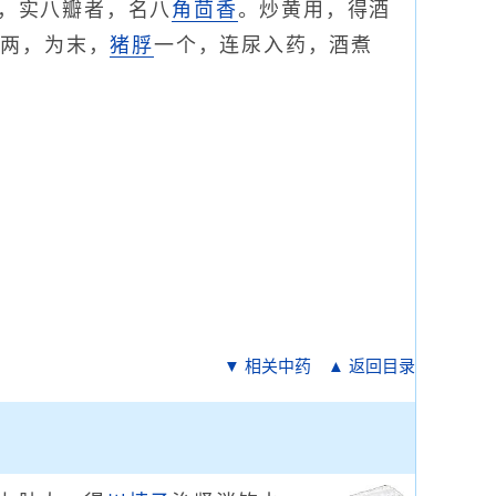
，实八瓣者，名八
角茴香
。炒黄用，得酒
一两，为末，
猪脬
一个，连尿入药，酒煮
▼ 相关中药
▲ 返回目录