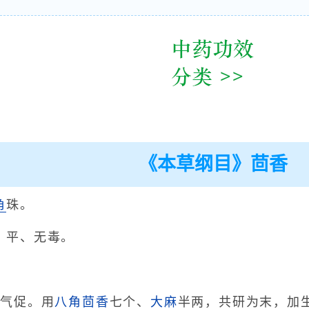
《本草纲目》茴香
角
珠。
、平、无毒。
胀气促。用
八角茴香
七个、
大麻
半两，共研为末，加