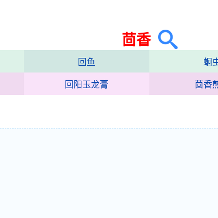
茴香
回鱼
蛔
回阳玉龙膏
茴香