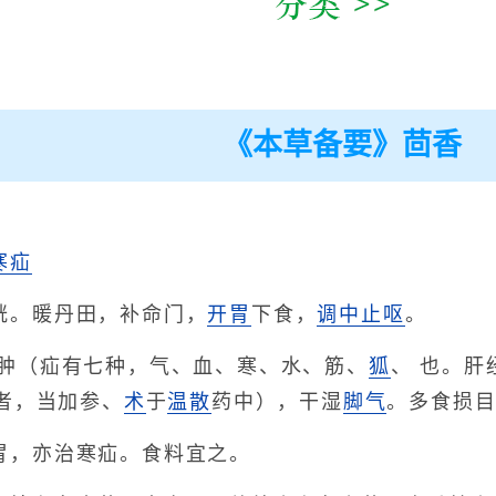
《本草备要》茴香
寒疝
胱。暖丹田，补命门，
开胃
下食，
调中
止呕
。
阴肿（疝有七种，气、血、寒、水、筋、
狐
、 也。
者，当加参、
术
于
温散
药中），干湿
脚气
。多食损
胃，亦治寒疝。食料宜之。