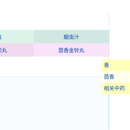
虫
蛔虫汁
煎丸
茴香金铃丸
香
茴香
相关中药