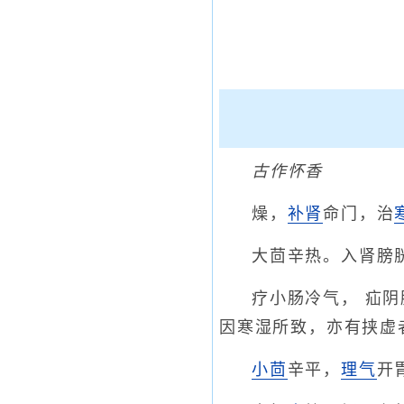
古作怀香
燥，
补肾
命门，治
大茴辛热。入肾膀
疗小肠冷气， 疝
因寒湿所致，亦有挟虚
小茴
辛平，
理气
开