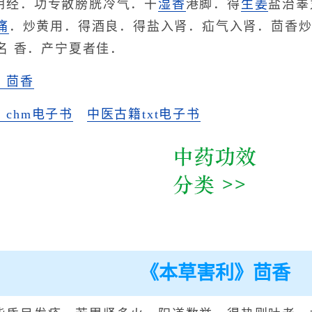
阴经．功专散膀胱冷气．干
湿香
港脚．得
生姜
盐治睾
痛
．炒黄用．得酒良．得盐入肾．疝气入肾．茴香
名 香．产宁夏者佳．
》茴香
chm电子书
中医古籍txt电子书
《本草害利》茴香