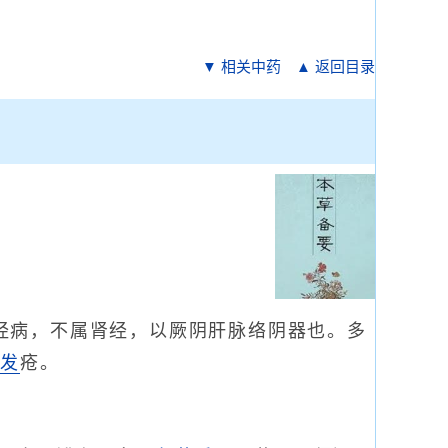
▼ 相关中药
▲ 返回目录
肝经病，不属肾经，以厥阴肝脉络阴器也。多
目
发
疮。