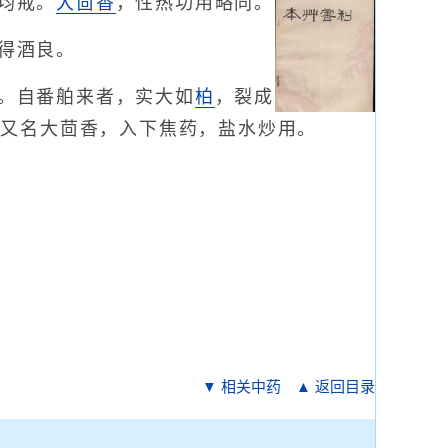
均戒。
大茴香
，性热功用略同。
得酒良。
。自番舶来者，实大如
柏
，裂成
，又名大茴香，入下焦药，盐水炒用。
▼ 相关中药
▲ 返回目录