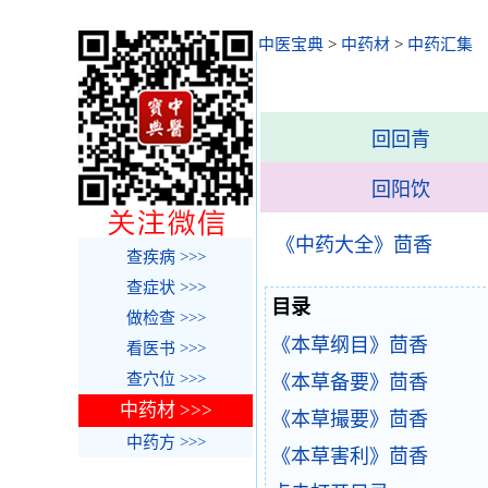
中医宝典
>
中药材
>
中药汇集
回回青
回阳饮
《中药大全》茴香
查疾病 >>>
查症状 >>>
目录
做检查 >>>
《本草纲目》茴香
看医书 >>>
查穴位 >>>
《本草备要》茴香
中药材 >>>
《本草撮要》茴香
中药方 >>>
《本草害利》茴香