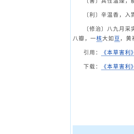
〔害〕其性温燥，
〔利〕辛温香，入
〔修治〕八九月采
八瓣，一
核
大如
豆
，黄
引用：
《本草害利
下载：
《本草害利》