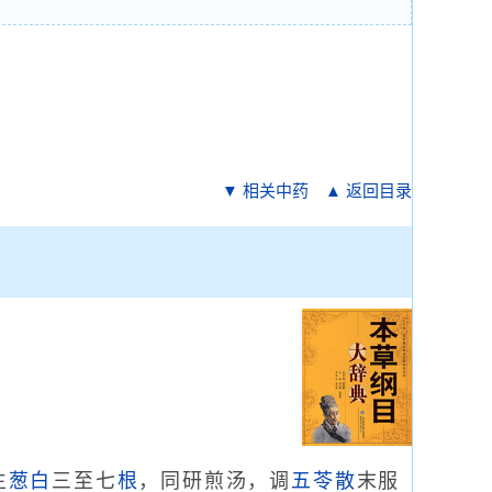
▼ 相关中药
▲ 返回目录
生
葱白
三至七
根
，同研煎汤，调
五苓散
末服