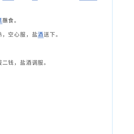
糕
蘸食。
熟，空心服，盐
酒
送下。
服二钱，盐酒调服。