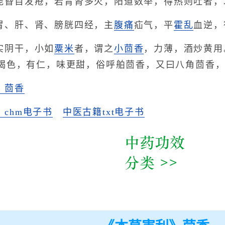
能昏目发疮，若胃肾多火，阳道数举，得热则吐者，
胃、肝、肾、膀胱四经，主
腹痛
疝气，平
霍乱
血逆，
实阴干，小如
粟米
者，谓之
小茴香
，力薄，酒炒黄用
褐色，有仁，味更甜，俗呼舶茴香，又曰八角茴香
》茴香
chm电子书
中医古籍txt电子书