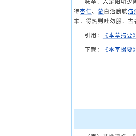
味辛．入足阳明少
得
杏仁
、
葱
白治膀胱
疝
举．得热则吐勿服．古
引用：
《本草撮要
下载：
《本草撮要》