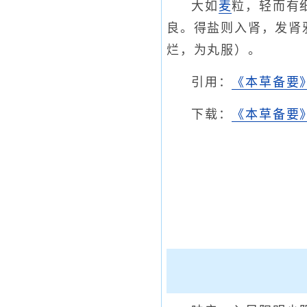
大如
麦
粒，轻而有
良。得盐则入肾，发肾
烂，为丸服）。
引用：
《本草备要
下载：
《本草备要》