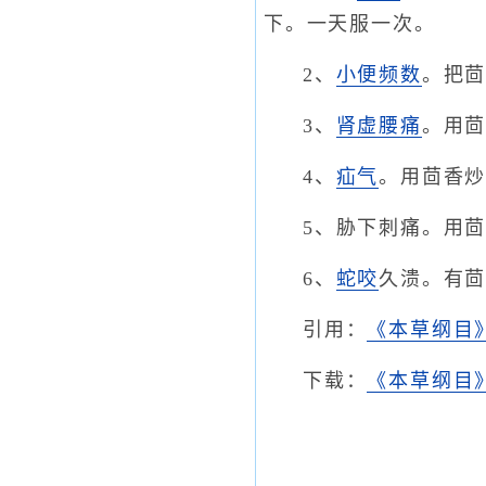
下。一天服一次。
2、
小便频数
。把
3、
肾虚腰痛
。用
4、
疝气
。用茴香
5、胁下刺痛。用
6、
蛇咬
久溃。有
引用：
《本草纲目
下载：
《本草纲目》