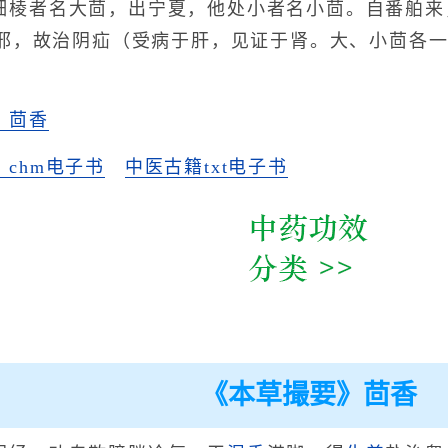
细棱者名大茴，出宁夏，他处小者名小茴。自番舶来
邪，故治阴疝（受病于肝，见证于肾。大、小茴各
》茴香
chm电子书
中医古籍txt电子书
《本草撮要》茴香