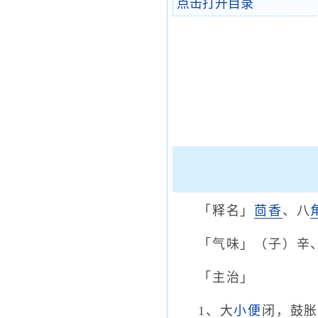
点击打开目录
「释名」
茴香
、八
「气味」（子）辛
「主治」
1、大
小便
闭，鼓