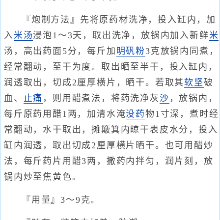
『炮制方法』先将原药材洗净，投入缸内，加
入
米汤
浸泡1～3天，取出洗净，放锅内加入新鲜
米
汤，高出药面5分，每斤加
明矾
粉
3克放锅内同煮，
经常翻动，至干为度。取出晒至半干，投入缸内，
润透取出，切成2厘厚横片，晒干。若取其
软坚
破
血、
止痛
，则用醋煮法，将药洗净灰
沙
，放锅内，
每斤原药用醋1两，加清水淹
没药
物1寸深，煮时经
常翻动，水干取出，摊簸箕内晾干表皮水分，投入
缸内润透，取出切成2厘厚横片晒干。也可用醋炒
法，每斤药片用醋3两，撒药内拌匀，润片刻，放
锅内炒至焦黄色。
『用量』3～9克。