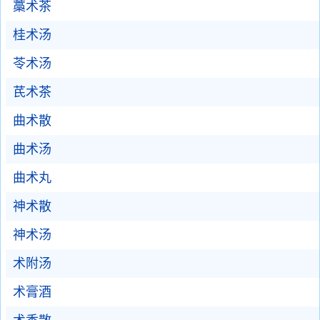
藁术茶
桂术汤
苓术汤
芪术茶
曲术散
曲术汤
曲术丸
神术散
神术汤
术附汤
术膏酒