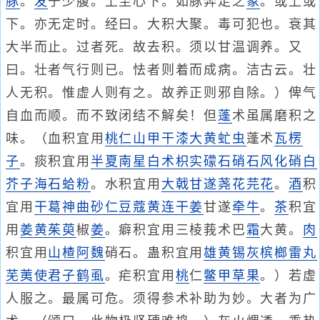
豚
。
发
于少腹。上至心下。如豚奔走之
象
。或上或
下。亦无定时。经曰。大积大聚。毒可犯也。衰其
大半而止。过者死。故去积。须以甘温调养。又
曰。壮者气行则已。怯者则着而成病。洁古云。壮
人无积。惟虚人则有之。故养正则邪自除。）俾气
自血而顺。而不致闭结不解矣！但
蓬
术虽属磨积之
味。（血积宜用
桃仁
山甲
干漆
大黄
虻虫
蓬术
瓦楞
子
。痰积宜用
半夏
南星
白术
枳实
礞石
硝石
风化硝
白
芥子
海石
蛤粉
。水积宜用
大戟
甘遂
荛花
芫花
。
酒
积
宜用
干葛
神曲
砂仁
豆蔻
黄连
干姜
甘遂
牵牛
。
茶
积宜
用
姜黄
茱萸
椒
姜
。癖积宜用三棱莪术巴
霜
大黄。
肉
积宜用
山楂
阿魏
硝石。蛊积宜用
雄黄
锡
灰
槟榔
雷丸
芜荑
使君子
鹤虱
。疟积宜用
桃
仁
鳖甲
草果
。）若虚
人服之。最属可危。须得参术补助为妙。大者为广