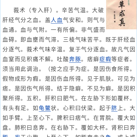
莪术（专入肝）。辛苦气温。大破
肝经气分之血。盖
人血
气安和。则气与
血通。血与气附。一有所偏。非气盛而
血碍。即血壅而气滞。三棱气味苦平。既于肝经血
分逐气。莪术气味辛温。复于气分逐血。故凡气因
血窒而见积痛不解。吐酸
奔豚
。痞癖
症瘕
等症者。
须当用此调治。（按之应手为症。是因伤食所得。
假物成形为瘕。是因伤血所得。见于肌肤。可见为
痞。是因伤气所得。结于隐癖。不见为癖。是因积
聚所得。五积。肝积曰肥气。在左胁下形如覆杯。
有头有足。如
龟
鳖
状。心积曰伏梁。起于
脐
上。大
如手臂。上至心下。脾积曰痞气。在胃脘。覆大如
盘。肺积曰息奔。在右胁下。覆如大杯。肾积曰奔