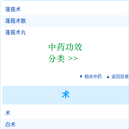
蓬莪术
蓬莪术散
蓬莪术丸
▼ 相关中药
▲ 返回目录
术
术
白术