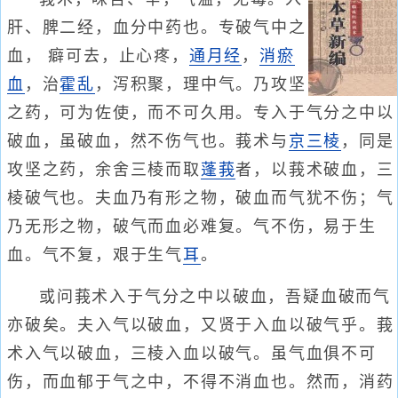
肝、脾二经，血分中药也。专破气中之
血， 癖可去，止心疼，
通月经
，
消瘀
血
，治
霍乱
，泻积聚，理中气。乃攻坚
之药，可为佐使，而不可久用。专入于气分之中以
破血，虽破血，然不伤气也。莪术与
京三棱
，同是
攻坚之药，余舍三棱而取
蓬莪
者，以莪术破血，三
棱破气也。夫血乃有形之物，破血而气犹不伤；气
乃无形之物，破气而血必难复。气不伤，易于生
血。气不复，艰于生气
耳
。
或问莪术入于气分之中以破血，吾疑血破而气
亦破矣。夫入气以破血，又贤于入血以破气乎。莪
术入气以破血，三棱入血以破气。虽气血俱不可
伤，而血郁于气之中，不得不消血也。然而，消药