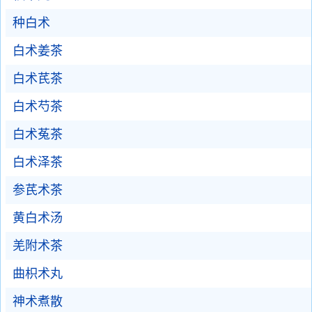
种白术
白术姜茶
白术芪茶
白术芍茶
白术菟茶
白术泽茶
参芪术茶
黄白术汤
羌附术茶
曲枳术丸
神术煮散