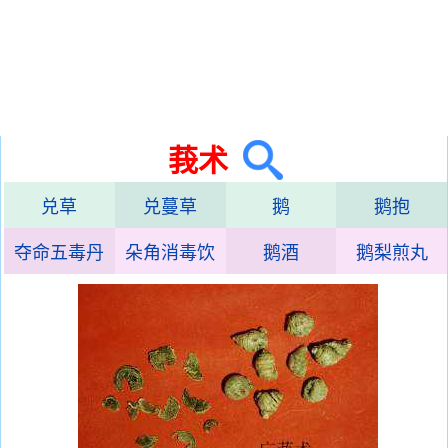
莪术
兑草
兑蔓草
鹅
鹅抱
夺命五毒丹
朵角消毒饮
鹅酒
鹅梨煎丸