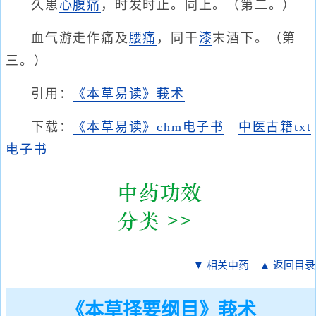
久患
心腹痛
，时发时止。同上。（第二。）
血气游走作痛及
腰痛
，同干
漆
末酒下。（第
三。）
引用：
《本草易读》莪术
下载：
《本草易读》chm电子书
中医古籍txt
电子书
▼ 相关中药
▲ 返回目录
《本草择要纲目》莪术