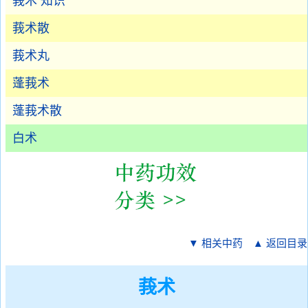
莪术 知识
莪术散
莪术丸
蓬莪术
蓬莪术散
白术
▼ 相关中药
▲ 返回目录
莪术