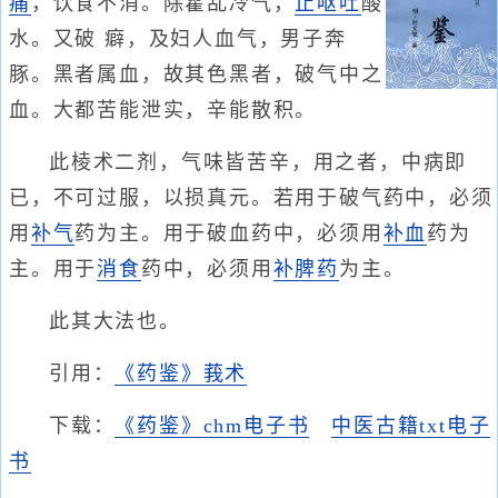
痛
，饮食不消。除霍乱冷气，
止呕吐
酸
水。又破 癖，及妇人血气，男子奔
豚。黑者属血，故其色黑者，破气中之
血。大都苦能泄实，辛能散积。
此棱术二剂，气味皆苦辛，用之者，中病即
已，不可过服，以损真元。若用于破气药中，必须
用
补气
药为主。用于破血药中，必须用
补血
药为
主。用于
消食
药中，必须用
补脾药
为主。
此其大法也。
引用：
《药鉴》莪术
下载：
《药鉴》chm电子书
中医古籍txt电子
书