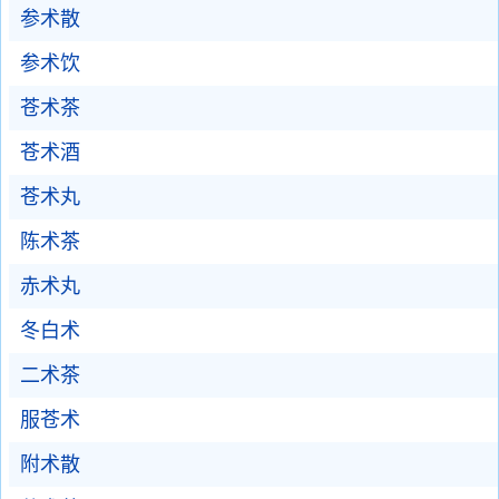
参术散
参术饮
苍术茶
苍术酒
苍术丸
陈术茶
赤术丸
冬白术
二术茶
服苍术
附术散