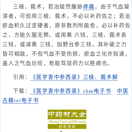
三棱、莪术，若治陡然腹胁
疼痛
，由于气血凝
滞者，可但用三棱、莪术，不必以补药佐之；若治
瘀血积久过坚硬者，原非数剂所能愈，必以补药佐
之，方能久服无弊。或用黄 六钱，三棱、莪术各
三钱，或减黄 三钱，加野台参三钱，其补破之力
皆可相敌，不但气血不受伤损，瘀血之化亦较速，
盖人之气血壮旺，愈能驾驭药力以胜病也。
引用：
《医学衷中参西录》三棱、莪术解
下载：
《医学衷中参西录》chm电子书
中医
古籍txt电子书