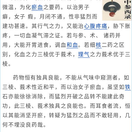
微温，为化
瘀血
之要药。以治男子
癖，女子 瘕，月闭不通，性非猛烈而
建功甚速。其行气之力，又能治
心腹疼痛
，胁下胀
疼，一切血凝气滞之证。若与参、术、 诸药并
用，大能开胃进食，调血
和血
。若细
核
二药之区
别，化血之力三棱优于莪术，
理气
之力莪术优于三
棱。
药物恒有独具良能，不能从气味中窥测者，如
三棱、莪术性近和平，而以治女子瘀血，虽坚如
铁
石亦能徐徐消除，而猛烈开破之品转不能建此奇
功，此三棱、莪术独具之良能也。而耳食者流，恒
以其能消坚开瘀，转疑为猛烈之品而不敢轻用，几
何不埋没良药哉。