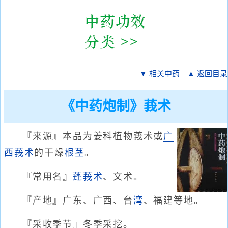
▼ 相关中药
▲ 返回目录
《中药炮制》莪术
『来源』本品为姜科植物莪术或
广
西莪术
的干燥
根茎
。
『常用名』
蓬莪术
、文术。
『产地』广东、广西、台
湾
、福建等地。
『采收季节』冬季采挖。