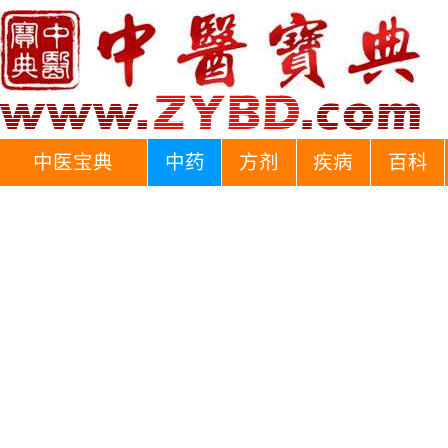
中医宝典
中药
方剂
疾病
百科