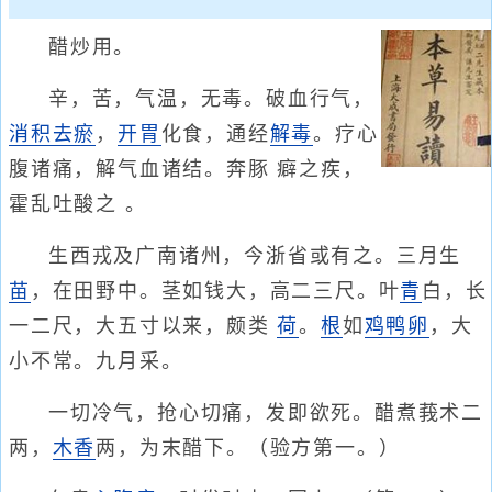
醋炒用。
辛，苦，气温，无毒。破血行气，
消积
去瘀
，
开胃
化食，通经
解毒
。疗心
腹诸痛，解气血诸结。奔豚 癖之疾，
霍乱吐酸之 。
生西戎及广南诸州，今浙省或有之。三月生
苗
，在田野中。茎如钱大，高二三尺。叶
青
白，长
一二尺，大五寸以来，颇类
荷
。
根
如
鸡
鸭卵
，大
小不常。九月采。
一切冷气，抢心切痛，发即欲死。醋煮莪术二
两，
木香
两，为末醋下。（验方第一。）