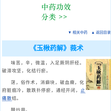
▼ 相关中药
▲ 返回目录
《玉楸药解》莪术
味苦，辛，微温，入足厥阴肝经。
破滞攻坚，化结行瘀。
蒁，俗作术，消癖块，破血癥，化
府脏痼冷，散跌扑停瘀，通经开闭，
止
痛散
结。
醋炒用。