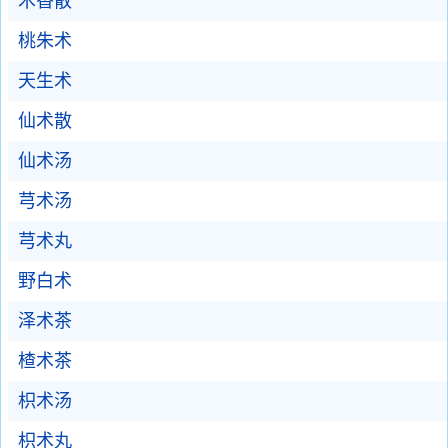
术香散
桃朱术
天生术
仙术散
仙术汤
芎术汤
芎术丸
野白术
泽术茶
楂术茶
枳术汤
枳术丸