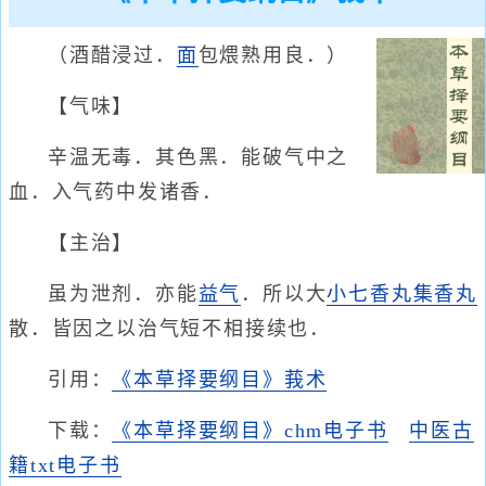
（酒醋浸过．
面
包煨熟用良．）
【气味】
辛温无毒．其色黑．能破气中之
血．入气药中发诸香．
【主治】
虽为泄剂．亦能
益气
．所以大
小七香丸
集香丸
散．皆因之以治气短不相接续也．
引用：
《本草择要纲目》莪术
下载：
《本草择要纲目》chm电子书
中医古
籍txt电子书