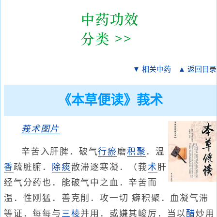
▼ 相关中药
▲ 返回目录
《本草便读》莪术
莪术
图片
辛苦入肝脾．破气
行瘀
磨
积聚
．温
香
疏脏腑．
除痰
散滞逐寒凝．（莪
术
肝
经气分药也．能破气中之血．辛苦而
温．性刚猛．善克削．攻一切 癖积聚．血凝气滞
等证．每每与
三棱
并用．或嫌其峻厉．当以
醋
炒用