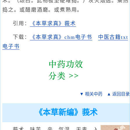
术。（颂曰。此物极坚硬难捣。）灰火煨透。乘热
捣之。或醋磨酒磨。或煮熟用。
引用：
《本草求真》莪术
下载：
《本草求真》chm电子书
中医古籍txt
电子书
▼ 相关中药
▲ 返回目录
《本草新编》莪术
莪术，味苦、辛，气温，无毒。入