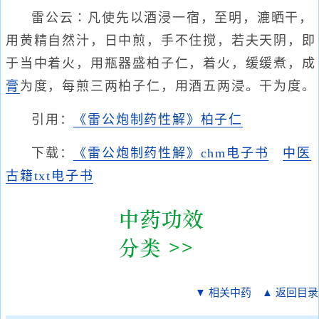
雷公云∶凡使先以酒浸一宿，至明，漉晒干，
用黄精自然汁，日中煎，手不住搅，若夫天阴，即
于当中着火，用瓶器盛柏子仁，着火，缓缓煮，成
膏
为度，每煎三两柏子仁，用酒五两浸。干为度。
引用：
《雷公炮制药性解》柏子仁
下载：
《雷公炮制药性解》chm电子书
中医
古籍txt电子书
▼ 相关中药
▲ 返回目录