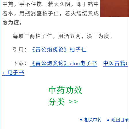
中煎，手不住搅。若天久阴，即于铛中
着水，用瓶器盛柏子仁，着火缓缓煮成
煎为度。
每煎三两柏子仁，用酒五两，浸干为度。
引用：
《雷公炮炙论》柏子仁
下载：
《雷公炮炙论》chm电子书
中医古籍t
xt电子书
▼ 相关中药
▲ 返回目录