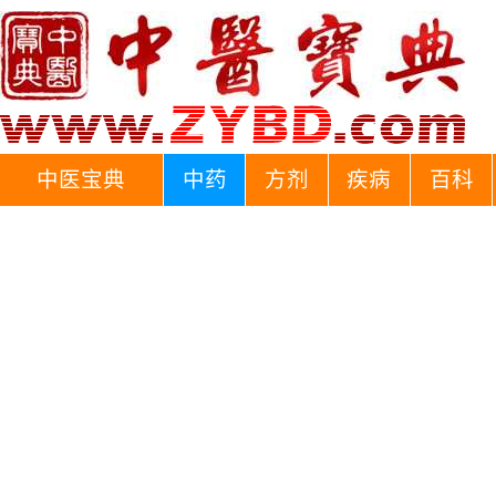
中医宝典
中药
方剂
疾病
百科