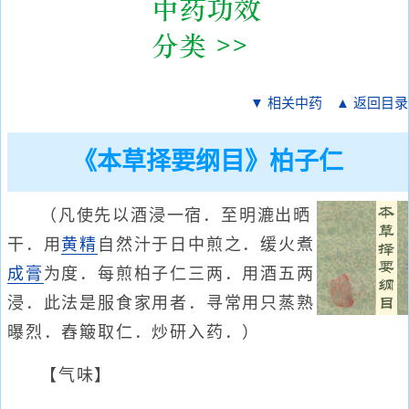
▼ 相关中药
▲ 返回目录
《本草择要纲目》柏子仁
（凡使先以酒浸一宿．至明漉出晒
干．用
黄精
自然汁于日中煎之．缓火煮
成膏
为度．每煎柏子仁三两．用酒五两
浸．此法是服食家用者．寻常用只蒸熟
曝烈．舂簸取仁．炒研入药．）
【气味】