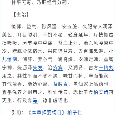
甘平无毒．乃肝经气分药．
【主治】
惊悸．益气．除风湿．安五脏．久服令人润泽
美色．耳目聪明．不饥不老．轻身延年．疗恍惚虚
损吸吸．历节腰中重痛．益血止汗．治头风腰肾中
冷．膀胱冷浓宿水．兴阳道益寿．去百邪鬼魅．
小
儿惊痫
．润肝．养心气．润肾燥．安魂定魄．益智
宁神．烧沥泽
头发
．治
疥癣
．又润肾．古方
十精丸
用之．其性平而不寒不燥．味甘而补．辛而能润．
其气清香．能透心肾．
益脾胃
．盖仙家上品药也．
宜乎滋养之剂用之．列仙传云．赤松子食
柏实
齿
落
更生．行及奔
马
．谅非虚语也．
引用：
《本草择要纲目》柏子仁