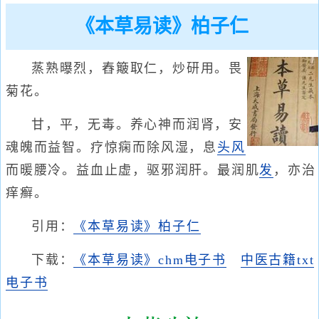
《本草易读》柏子仁
蒸熟曝烈，舂簸取仁，炒研用。畏
菊花。
甘，平，无毒。养心神而润肾，安
魂魄而益智。疗惊痫而除风湿，息
头风
而暖腰冷。益血止虚，驱邪润肝。最润肌
发
，亦治
痒癣。
引用：
《本草易读》柏子仁
下载：
《本草易读》chm电子书
中医古籍txt
电子书