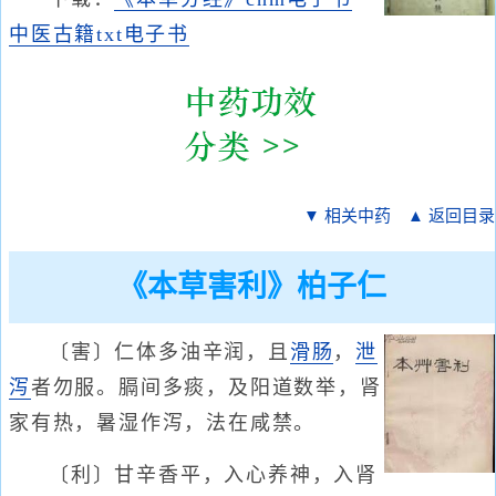
中医古籍txt电子书
▼ 相关中药
▲ 返回目录
《本草害利》柏子仁
〔害〕仁体多油辛润，且
滑肠
，
泄
泻
者勿服。膈间多痰，及阳道数举，肾
家有热，暑湿作泻，法在咸禁。
〔利〕甘辛香平，入心养神，入肾