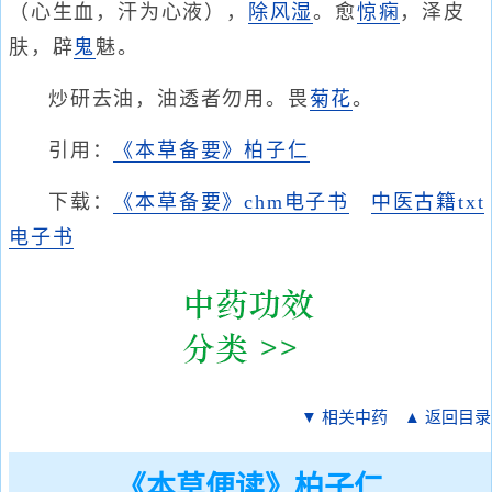
（心生血，汗为心液），
除风湿
。愈
惊痫
，泽皮
肤，辟
鬼
魅。
炒研去油，油透者勿用。畏
菊花
。
引用：
《本草备要》柏子仁
下载：
《本草备要》chm电子书
中医古籍txt
电子书
▼ 相关中药
▲ 返回目录
《本草便读》柏子仁