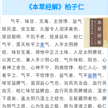
《本草经解》柏子仁
气平．味甘．无毒．主惊悸．益气
除风湿．安五脏．久服令人润泽美色．
耳目聪明．不饥不老．轻身延年．柏仁
气平．禀天秋平之
金
气．入手太阴肺
经．味甘无毒．得地中正之土味．入足太阴脾经．
以其仁也．兼入手少阴心经．气升味和．阳也．心
者神之舍也．心神不宁．则病惊悸．柏仁入心．惊
者平之．气平．平惊悸也．益气者．气平
益肺
气．
味甘益脾气．滋润益心气也．治风先治血．血行风
自灭．柏仁味甘益脾血．血行风息而脾健运．湿亦
下逐矣．盖太阴乃湿土之经也．五脏藏阴者也．脾
为阴气之原．心为生血之脏．肺为津液之腑．柏仁