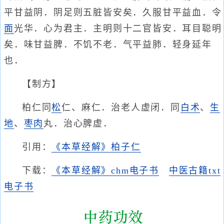
平甘益阴．阴足则五脏皆安矣．久服甘平益血．令
面
光华．心为君主．主明则十二官皆安．耳目聪明
矣．味甘益脾．不饥不老．气平益肺．轻身延年
也．
【制方】
柏仁同
松
仁、麻仁．治老人虚闭．同
白术
、
生
地
、
枣
肉
丸．治心脾虚．
引用：
《本草经解》柏子仁
下载：
《本草经解》chm电子书
中医古籍txt
电子书