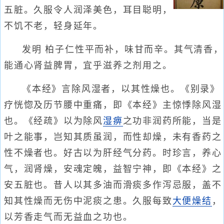
五脏。久服令人润泽美色，耳目聪明，
不饥不老，轻身延年。
发明 柏子仁性平而补，味甘而辛。其气清香，
能通心肾益脾胃，宜乎滋养之剂用之。
《本经》言除风湿者，以其性燥也。《别录》
疗恍惚及历节腰中重痛，即《本经》主惊悸除风湿
也。《经疏》以为除风
湿痹
之功非润药所能，当是
叶之能事，岂知其质虽润，而性却燥，未有香药之
性不燥者也。好古以为肝经气分药。时珍言，养心
气，润肾燥，安魂定魄，益智宁神，即《本经》之
安五脏也。昔人以其多油而滑痰多作泻忌服，盖不
知其性燥而无伤中泥痰之患。久服每致
大便燥结
，
以芳香走气而无益血之功也。