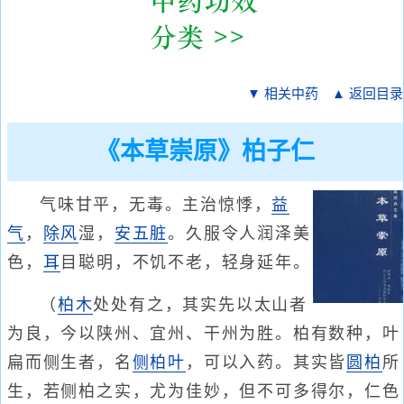
▼ 相关中药
▲ 返回目录
《本草崇原》柏子仁
气味甘平，无毒。主治惊悸，
益
气
，
除风
湿，
安五脏
。久服令人润泽美
色，
耳
目聪明，不饥不老，轻身延年。
（
柏木
处处有之，其实先以太山者
为良，今以陕州、宜州、干州为胜。柏有数种，叶
扁而侧生者，名
侧柏叶
，可以入药。其实皆
圆柏
所
生，若侧柏之实，尤为佳妙，但不可多得尔，仁色