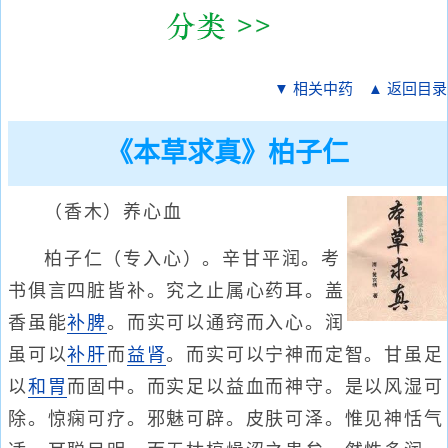
▼ 相关中药
▲ 返回目录
《本草求真》柏子仁
（香木）养心血
柏子仁（专入心）。辛甘平润。考
书俱言四脏皆补。究之止属心药耳。盖
香虽能
补脾
。而实可以通窍而入心。润
虽可以
补肝
而
益肾
。而实可以宁神而定智。甘虽足
以
和胃
而固中。而实足以益血而神守。是以风湿可
除。惊痫可疗。邪魅可辟。皮肤可泽。惟见神恬气