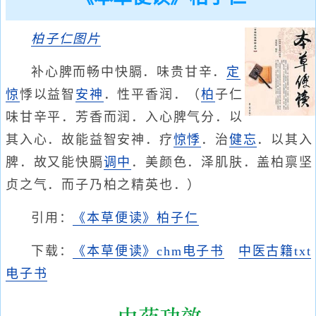
柏子仁
图片
补心脾而畅中快膈．味贵甘辛．
定
惊
悸以益智
安神
．性平香润．（
柏
子仁
味甘辛平．芳香而润．入心脾气分．以
其入心．故能益智安神．疗
惊悸
．治
健忘
．以其入
脾．故又能快膈
调中
．美颜色．泽肌肤．盖柏禀坚
贞之气．而子乃柏之精英也．）
引用：
《本草便读》柏子仁
下载：
《本草便读》chm电子书
中医古籍txt
电子书