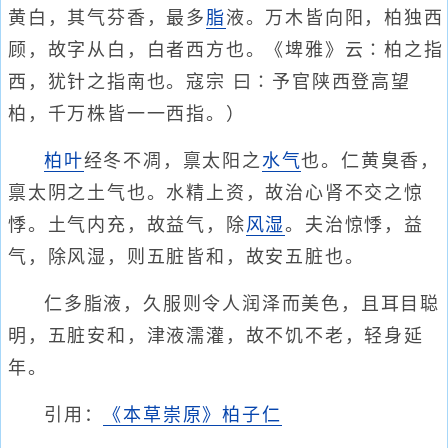
黄白，其气芬香，最多
脂
液。万木皆向阳，柏独西
顾，故字从白，白者西方也。《埤雅》云∶柏之指
西，犹针之指南也。寇宗 曰∶予官陕西登高望
柏，千万株皆一一西指。）
柏叶
经冬不凋，禀太阳之
水气
也。仁黄臭香，
禀太阴之土气也。水精上资，故治心肾不交之惊
悸。土气内充，故益气，除
风湿
。夫治惊悸，益
气，除风湿，则五脏皆和，故安五脏也。
仁多脂液，久服则令人润泽而美色，且耳目聪
明，五脏安和，津液濡灌，故不饥不老，轻身延
年。
引用：
《本草崇原》柏子仁