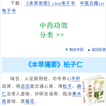
下载：
《本草崇原》chm电子书
中医古籍txt
电子书
▼ 相关中药
▲ 返回目录
《本草撮要》柏子仁
味甘．入足厥阴经．功专养心
平肝
润肾．得
远志
能交通心肾．得
松子
、
麻
仁
治老人虚秘．炒研去油用．捣涂
黄水
疮
甚效．畏
菊
花
．