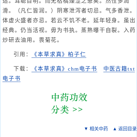
适。耳聪目明。而无枯槁燥涩之患矣。然性多润
滑。（凡仁皆润。）阴寒泄泻者切忌。气多香泄。
体虚火盛者亦忌。若云不饥不老。延年轻身。虽出
经典。仍当活视。毋为书执。蒸熟曝干自裂。入药
炒研去油用。畏菊花。
引用：
《本草求真》柏子仁
下载：
《本草求真》chm电子书
中医古籍txt
电子书
▼ 相关中药
▲ 返回目录