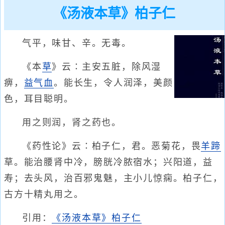
《汤液本草》柏子仁
气平，味甘、辛。无毒。
《本
草
》云∶主安五脏，除风湿
痹，
益气血
。能长生，令人润泽，美颜
色，耳目聪明。
用之则润，肾之药也。
《药性论》云∶柏子仁，君。恶菊花，畏
羊蹄
草。能治腰肾中冷，膀胱冷脓宿水；兴阳道，益
寿；去头风，治百邪鬼魅，主小儿惊痫。柏子仁，
古方十精丸用之。
引用：
《汤液本草》柏子仁