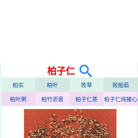
柏子仁
柏实
柏叶
败草
败船茹
柏叶粥
柏竹沥膏
柏子仁茶
柏子仁炖猪心