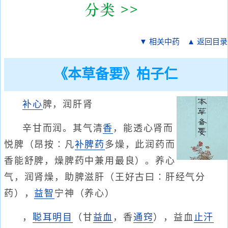
▼ 相关中药
▲ 返回目录
《本草备要》柏子仁
补心
脾，润肝肾
辛甘而润。其气清
香
，能透心肾而
悦脾（昂按∶凡
补脾药
多燥，此润药而
香能舒脾，燥脾药中兼用最良）。养心
气，润肾燥，助脾滋肝（王好古曰∶肝经气分
药），
益智
宁神（养心）
，
聪耳明目
（甘
益血
，香
通窍
），益血
止汗