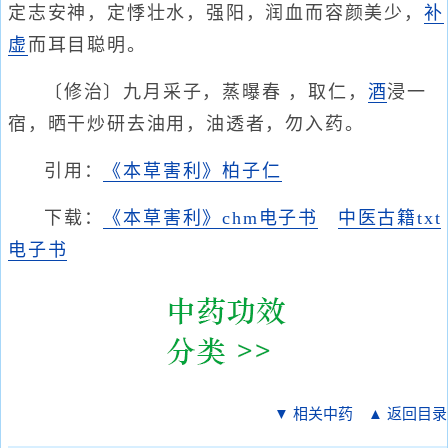
定志安神，定悸壮水，强阳，润血而容颜美少，
补
虚
而耳目聪明。
〔修治〕九月采子，蒸曝春 ，取仁，
酒
浸一
宿，晒干炒研去油用，油透者，勿入药。
引用：
《本草害利》柏子仁
下载：
《本草害利》chm电子书
中医古籍txt
电子书
▼ 相关中药
▲ 返回目录