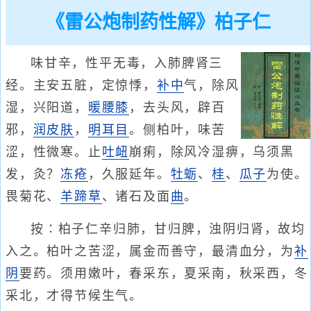
《雷公炮制药性解》柏子仁
味甘辛，性平无毒，入肺脾肾三
经。主安五脏，定惊悸，
补中
气，除风
湿，兴阳道，
暖腰膝
，去头风，辟百
邪，
润皮肤
，
明耳目
。侧柏叶，味苦
涩，性微寒。止
吐衄
崩痢，除风冷湿痹，乌须黑
发，灸？
冻疮
，久服延年。
牡蛎
、
桂
、
瓜子
为使。
畏菊花、
羊蹄草
、诸石及面
曲
。
按∶柏子仁辛归肺，甘归脾，浊阴归肾，故均
入之。柏叶之苦涩，属金而善守，最清血分，为
补
阴
要药。须用嫩叶，春采东，夏采南，秋采西，冬
采北，才得节候生气。