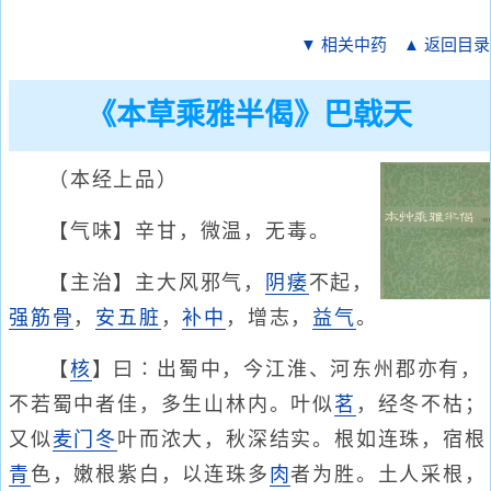
▼ 相关中药
▲ 返回目录
《本草乘雅半偈》巴戟天
（本经上品）
【气味】辛甘，微温，无毒。
【主治】主大风邪气，
阴痿
不起，
强筋骨
，
安五脏
，
补中
，增志，
益气
。
【
核
】曰∶出蜀中，今江淮、河东州郡亦有，
不若蜀中者佳，多生山林内。叶似
茗
，经冬不枯；
又似
麦门冬
叶而浓大，秋深结实。根如连珠，宿根
青
色，嫩根紫白，以连珠多
肉
者为胜。土人采根，