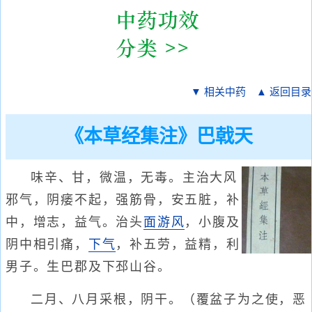
▼ 相关中药
▲ 返回目录
《本草经集注》巴戟天
味辛、甘，微温，无毒。主治大风
邪气，阴痿不起，强筋骨，安五脏，补
中，增志，益气。治头
面
游风
，小腹及
阴中相引痛，
下气
，补五劳，益精，利
男子。生巴郡及下邳山谷。
二月、八月采根，阴干。（覆盆子为之使，恶