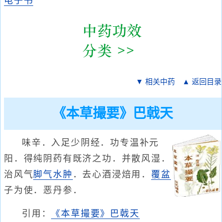
电子书
▼ 相关中药
▲ 返回目录
《本草撮要》巴戟天
味辛．入足少阴经．功专温补元
阳．得纯阴药有既济之功．并散风湿．
治风气
脚气水肿
．去心酒浸焙用．
覆盆
子为使．恶丹参．
引用：
《本草撮要》巴戟天