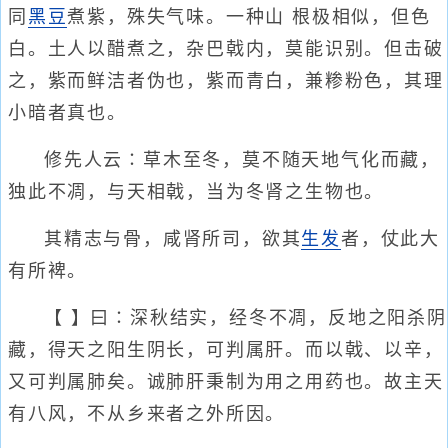
同
黑豆
煮紫，殊失气味。一种山 根极相似，但色
白。土人以醋煮之，杂巴戟内，莫能识别。但击破
之，紫而鲜洁者伪也，紫而青白，兼糁粉色，其理
小暗者真也。
修先人云∶草木至冬，莫不随天地气化而藏，
独此不凋，与天相戟，当为冬肾之生物也。
其精志与骨，咸肾所司，欲其
生发
者，仗此大
有所裨。
【 】曰∶深秋结实，经冬不凋，反地之阳杀阴
藏，得天之阳生阴长，可判属肝。而以戟、以辛，
又可判属肺矣。诚肺肝秉制为用之用药也。故主天
有八风，不从乡来者之外所因。