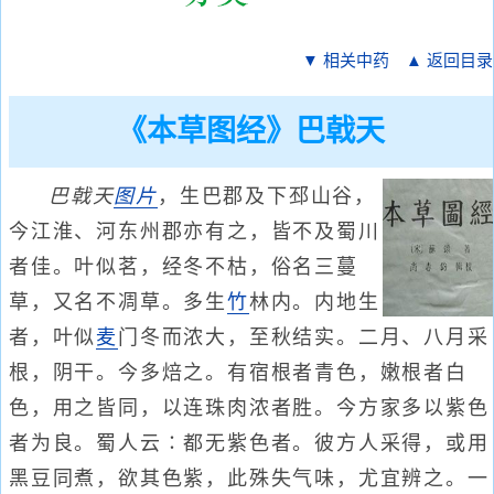
▼ 相关中药
▲ 返回目录
《本草图经》巴戟天
巴戟天
图片
，生巴郡及下邳山谷，
今江淮、河东州郡亦有之，皆不及蜀川
者佳。叶似茗，经冬不枯，俗名三蔓
草，又名不凋草。多生
竹
林内。内地生
者，叶似
麦
门冬而浓大，至秋结实。二月、八月采
根，阴干。今多焙之。有宿根者青色，嫩根者白
色，用之皆同，以连珠肉浓者胜。今方家多以紫色
者为良。蜀人云∶都无紫色者。彼方人采得，或用
黑豆同煮，欲其色紫，此殊失气味，尤宜辨之。一