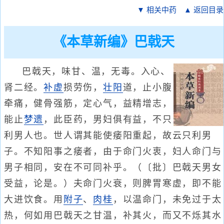
▼ 相关中药
▲ 返回目录
《本草新编》巴戟天
巴戟天，味甘、温，无毒。入心、
肾二经。
补虚
损劳伤，
壮阳
道，止小腹
牵痛，健骨强筋，定心气，益精增志，
能止
梦遗
，此臣药，男妇俱有益，不只
利男人也。世人谓其能使痿阳重起，故云只利男
子。不知阳事之痿者，由于命门火衷，妇人命门与
男子相同，安在不可同补乎。（〔批〕巴戟天男女
受益，论是。）夫命门火衰，则脾胃寒虚，即不能
大进饮食。用
附子
、
肉桂
，以温命门，未免过于太
热，何如用巴戟天之甘温，补其火，而又不烁其水