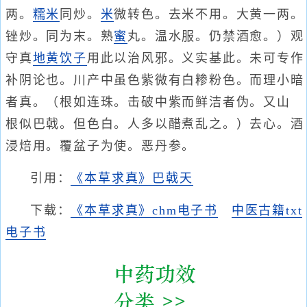
两。
糯米
同炒。
米
微转色。去米不用。大黄一两。
锉炒。同为末。熟
蜜
丸。温水服。仍禁酒愈。）观
守真
地黄饮子
用此以治风邪。义实基此。未可专作
补阴论也。川产中虽色紫微有白糁粉色。而理小暗
者真。（根如连珠。击破中紫而鲜洁者伪。又山
根似巴戟。但色白。人多以醋煮乱之。）去心。酒
浸焙用。覆盆子为使。恶丹参。
引用：
《本草求真》巴戟天
下载：
《本草求真》chm电子书
中医古籍txt
电子书