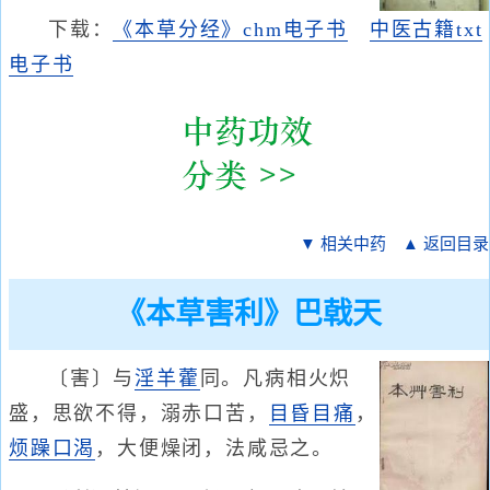
下载：
《本草分经》chm电子书
中医古籍txt
电子书
▼ 相关中药
▲ 返回目录
《本草害利》巴戟天
〔害〕与
淫羊藿
同。凡病相火炽
盛，思欲不得，溺赤口苦，
目昏
目痛
，
烦躁
口渴
，大便燥闭，法咸忌之。