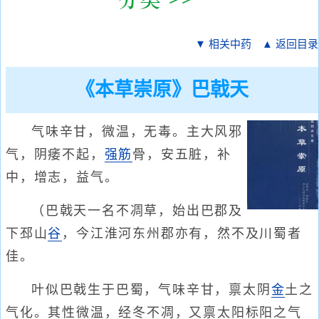
▼ 相关中药
▲ 返回目录
《本草崇原》巴戟天
气味辛甘，微温，无毒。主大风邪
气，阴痿不起，
强筋
骨，安五脏，补
中，增志，益气。
（巴戟天一名不凋草，始出巴郡及
下邳山
谷
，今江淮河东州郡亦有，然不及川蜀者
佳。
叶似巴戟生于巴蜀，气味辛甘，禀太阴
金
土之
气化。其性微温，经冬不凋，又禀太阳标阳之气