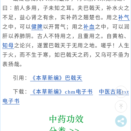
曰∶前人多用，子未知之耳。夫巴戟天，补水火之
不足，益心肾之有余，实补药之翘楚也。用之
补气
之中，可以
健脾
以开胃气；用之
补血
之中，可以润
肝以养肺阴。古人不特用之，且重用之。自黄柏、
知母
之论兴，遂置巴戟天于无用之地。嗟乎！人生
于火，而不生于寒，如巴戟天之药，又乌可不亟为
表扬哉。
引用：
《本草新编》巴戟天
下载：
《本草新编》chm电子书
中医古籍txt
电子书