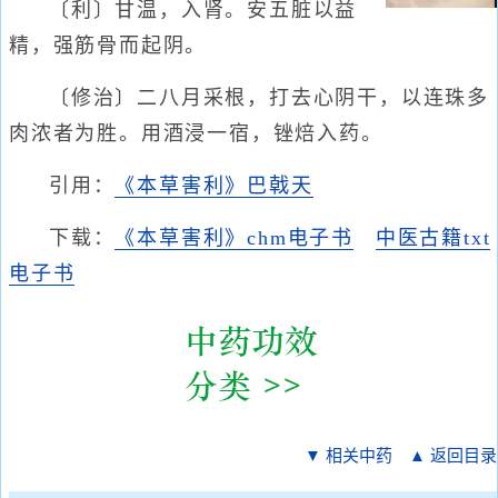
〔利〕甘温，入肾。安五脏以益
精，强筋骨而起阴。
〔修治〕二八月采根，打去心阴干，以连珠多
肉浓者为胜。用酒浸一宿，锉焙入药。
引用：
《本草害利》巴戟天
下载：
《本草害利》chm电子书
中医古籍txt
电子书
▼ 相关中药
▲ 返回目录