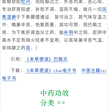
其根状如
牡丹
．而结细过之．外赤内黑．去心用．
专治肝肾阳虚．补而不滞．宣而不燥．故凡一切
风
寒湿痹
于下焦腰膝诸证．皆可治之．其气味甘温之
中．略兼辛苦．色紫质重．其功可想．观巴戟之
用．为下焦肝肾血分之药．能
补阴
中之阳．若阴中
真水不足而相火旺者不宜用．以其味兼辛苦气温．
非纯静之药
耳
．）
引用：
《本草便读》巴戟天
下载：
《本草便读》chm电子书
中医古籍txt
电子书