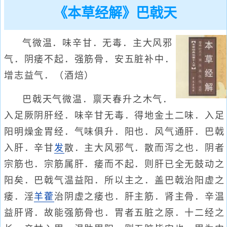
《本草经解》巴戟天
气微温．味辛甘．无毒．主大风邪
气．阴痿不起．强筋骨．安五脏补中．
增志益气．（酒焙）
巴戟天气微温．禀天春升之木气．
入足厥阴肝经．味辛甘无毒．得地金土二味．入足
阳明燥金胃经．气味俱升．阳也．风气通肝．巴戟
入肝．辛甘
发
散．主大风邪气．散而泻之也．阴者
宗筋也．宗筋属肝．痿而不起．则肝已全无鼓动之
阳矣．巴戟气温益阳．所以主之．盖巴戟治阳虚之
痿．淫
羊
藿
治阴虚之痿也．肝主筋．肾主骨．辛温
益肝肾．故能强筋骨也．胃者五脏之原．十二经之