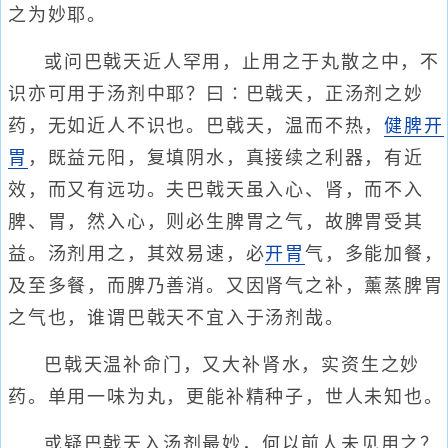
之为妙耶。
或问巴戟天近人罕用，止用之于丸散之中，不
识亦可用于汤剂中耶？曰∶巴戟天，正汤剂之妙
药，无如近人不识也。巴戟天，温而不热，
健脾开
胃
，既益元阳，复填阴水，真接续之利器，有近
效，而又有远功。夫巴戟天虽入心、肾，而不入
脾、胃，然入心，则必生脾胃之气，故脾胃受其
益。汤剂用之，其效易速，必
开胃
气，多能加餐，
及至多餐，而脾乃善消。又因肾气之补，薰蒸脾胃
之气也，谁谓巴戟天不宜入于汤剂哉。
巴戟天温补命门，又大补肾水，实资生之妙
药。单用一味为丸，更能补精种子，世人未知也。
或疑巴戟天入汤剂最妙，何以前人未见用之？