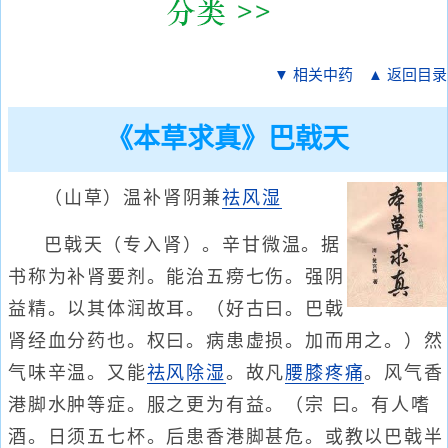
▼ 相关中药
▲ 返回目录
《本草求真》巴戟天
（山草）温补肾阴兼
祛风湿
巴戟天（专入肾）。辛甘微温。据
书称为补肾要剂。能治五痨七伤。强阴
益精。以其体润故耳。（好古曰。巴戟
肾经血分药也。权曰。病患虚损。加而用之。）然
气味辛温。又能
祛风除湿
。故凡
腰膝疼痛
。风气香
港脚水肿等症。服之更为有益。（宗 曰。有人嗜
酒。日须五七杯。后患香港脚甚危。或教以巴戟半