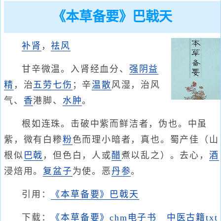
《本草备要》巴戟天
补肾
，
祛风
甘辛微温。入肾经血分、
强阴
益
精
，治
五劳七伤
；辛
温散
风湿，治风
气、
香
港脚、
水肿
。
根如连珠。击破中紫而鲜洁者，伪也。中虽
紫，微有白糁
粉
色而理小暗者，真也。蜀产佳（山
根似
巴戟
，但色白，人或
醋
煮以乱之）。去心，
酒
浸焙用。
复盆子
为使。恶
丹参
。
引用：
《本草备要》巴戟天
下载：
《本草备要》chm电子书
中医古籍txt