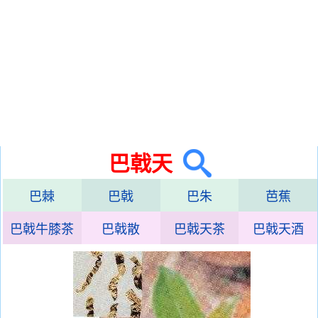
巴戟天
巴棘
巴戟
巴朱
芭蕉
巴戟牛膝茶
巴戟散
巴戟天茶
巴戟天酒