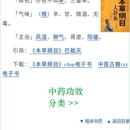
「释名」亦名不凋
草
、三蔓草。
「气味」（
根
）辛、甘、微温、无
毒。
「主治」
风湿
、
脚气
、肾虚、
阳痿
。
引用：
《本草纲目》巴戟天
下载：
《本草纲目》chm电子书
中医古籍txt
电子书
▼ 相关中药
▲ 返回目录