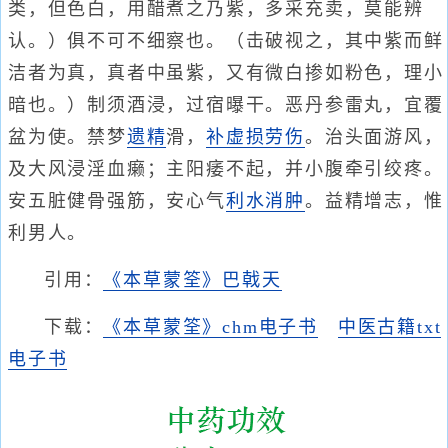
类，但色白，用醋煮之乃紫，多采充卖，莫能辨
认。）俱不可不细察也。（击破视之，其中紫而鲜
洁者为真，真者中虽紫，又有微白掺如粉色，理小
暗也。）制须酒浸，过宿曝干。恶丹参雷丸，宜覆
盆为使。禁梦
遗精
滑，
补虚损
劳伤
。治头面游风，
及大风浸淫血癞；主阳痿不起，并小腹牵引绞疼。
安五脏健骨强筋，安心气
利水消肿
。益精增志，惟
利男人。
引用：
《本草蒙筌》巴戟天
下载：
《本草蒙筌》chm电子书
中医古籍txt
电子书