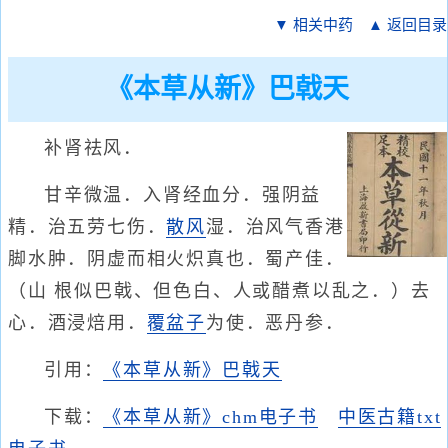
▼ 相关中药
▲ 返回目录
《本草从新》巴戟天
补肾祛风．
甘辛微温．入肾经血分．强阴益
精．治五劳七伤．
散风
湿．治风气香港
脚水肿．阴虚而相火炽真也．蜀产佳．
（山 根似巴戟、但色白、人或醋煮以乱之．）去
心．酒浸焙用．
覆盆子
为使．恶丹参．
引用：
《本草从新》巴戟天
下载：
《本草从新》chm电子书
中医古籍txt