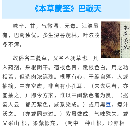
《本草蒙筌》巴戟天
味辛、甘，气微温。无毒。江淮虽
有，巴蜀独优。多生深谷茂林，叶浓凌
冬不瘁。
故俗名二蔓草，又名不凋草也。凡
入药剂，采根阴干。宿根色青，嫩根色白。用之功
相若，但选肉浓连珠。根原有心，干缩自落。人或
抽摘，中亦空虚，非自有小孔耳。（未去尽者，亦
宜抽之。）即今方家，惟以中间紫色者为良。（据
蜀人云∶都无紫色，咸系染成。）或用黑
豆
，煮汁
沃之。（亦或同煮过。）紫虽做成，气味殊失。或
又采山 根，染紫假充，（蜀中一种山根，形亦相