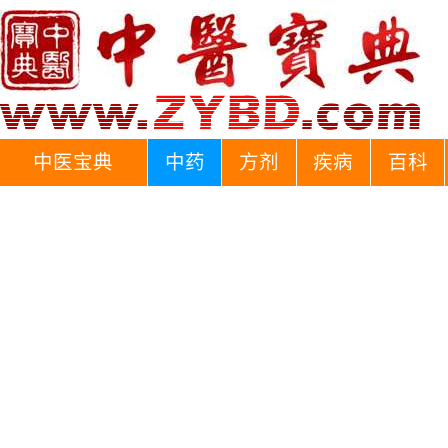
中医宝典
中药
方剂
疾病
百科