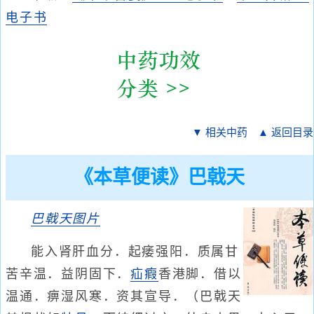
电子书
▼ 相关中药
▲ 返回目录
《本草便读》巴戟天
巴戟天
图片
能入肾肝血分．起痿强阳．质属甘
苦辛温．益阴固下．
疝瘕
香港脚．借以
温通．痹湿风寒．资其宣导．（巴戟天