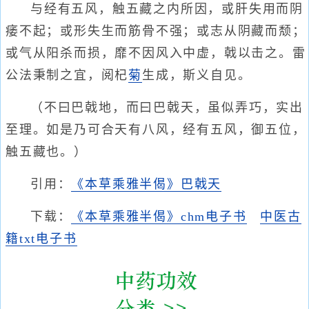
与经有五风，触五藏之内所因，或肝失用而阴
痿不起；或形失生而筋骨不强；或志从阴藏而颓；
或气从阳杀而损，靡不因风入中虚，戟以击之。雷
公法秉制之宜，阅杞
菊
生成，斯义自见。
（不曰巴戟地，而曰巴戟天，虽似弄巧，实出
至理。如是乃可合天有八风，经有五风，御五位，
触五藏也。）
引用：
《本草乘雅半偈》巴戟天
下载：
《本草乘雅半偈》chm电子书
中医古
籍txt电子书