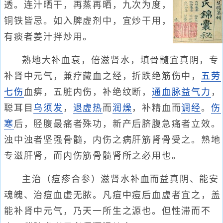
透。连汁晒干，再蒸再晒，九次为度，
铜铁皆忌。如入脾虚剂中，宜炒干用，
有痰者姜汁拌炒用。
熟地大补血衰，倍滋肾水，填骨髓宜真阴，专
补肾中元气，兼疗藏血之经，折跌绝筋伤中，
五劳
七伤
血痹，五脏内伤，补绝纹断，
通血脉
益气力
，
聪耳目
乌须发
，
退虚热
而
润燥
，补精血而
调经
。
伤
寒
后，胫腹最痛者殊功，新产后脐腹急痛者立效。
浊中浊者坚强骨髓，内伤之病肝筋肾骨受之。熟地
专滋肝肾，而内伤筋骨髓肾所之必用也。
主治（痘疹合参）滋肾水补血而益真阴、能安
魂魄、治痘血虚无脓。凡痘中痘后血虚者宜之，盖
能补肾中元气，乃天一所生之源也。但性滞而不