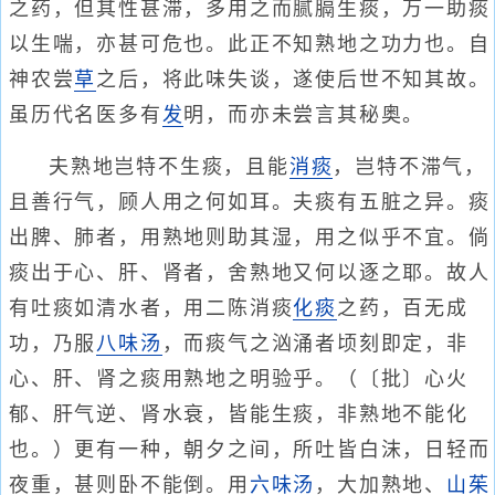
之药，但其性甚滞，多用之而腻膈生痰，万一助痰
以生喘，亦甚可危也。此正不知熟地之功力也。自
神农尝
草
之后，将此味失谈，遂使后世不知其故。
虽历代名医多有
发
明，而亦未尝言其秘奥。
夫熟地岂特不生痰，且能
消痰
，岂特不滞气，
且善行气，顾人用之何如耳。夫痰有五脏之异。痰
出脾、肺者，用熟地则助其湿，用之似乎不宜。倘
痰出于心、肝、肾者，舍熟地又何以逐之耶。故人
有吐痰如清水者，用二陈消痰
化痰
之药，百无成
功，乃服
八味汤
，而痰气之汹涌者顷刻即定，非
心、肝、肾之痰用熟地之明验乎。（〔批〕心火
郁、肝气逆、肾水衰，皆能生痰，非熟地不能化
也。）更有一种，朝夕之间，所吐皆白沫，日轻而
夜重，甚则卧不能倒。用
六味汤
，大加熟地、
山茱