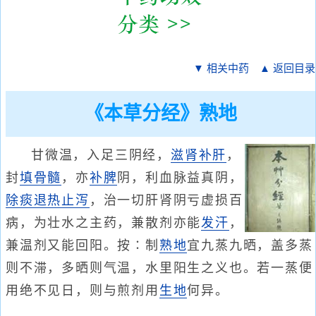
▼ 相关中药
▲ 返回目录
《本草分经》熟地
甘微温，入足三阴经，
滋肾
补肝
，
封
填骨髓
，亦
补脾
阴，利血脉益真阴，
除痰
退热
止泻
，治一切肝肾阴亏虚损百
病，为壮水之主药，兼散剂亦能
发汗
，
兼温剂又能回阳。按∶制
熟地
宜九蒸九晒，盖多蒸
则不滞，多晒则气温，水里阳生之义也。若一蒸便
用绝不见日，则与煎剂用
生地
何异。