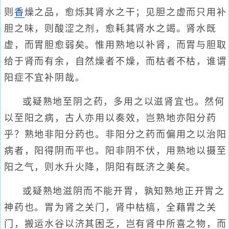
则
香
燥之品，愈烁其肾水之干；见胆之虚而只用补
胆之味，则酸涩之剂，愈耗其肾水之竭。肾水既
虚，而胃胆愈弱矣。惟用熟地以补肾，而胃与胆取
给于肾而有余，自然燥者不燥，而枯者不枯，谁谓
阳症不宜补阴哉。
或疑熟地至阴之药，多用之以滋肾宜也。然何
以至阳之病，古人亦用以奏效，岂熟地亦阳分药
乎？熟地非阳分药也。非阳分之药而偏用之以治阳
病者，阳得阴而平也。阳非阴不伏，用熟地以摄至
阳之气，则水升火降，阴阳有既济之美矣。
或疑熟地滋阴而不能开胃，孰知熟地正开胃之
神药也。胃为肾之关门，肾中枯槁，全藉胃之关
门，搬运水谷以济其困乏，岂有肾中所喜之物，而