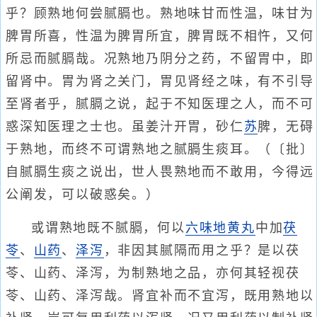
乎？顾熟地何尝腻膈也。熟地味甘而性温，味甘为
脾胃所喜，性温为脾胃所宜，脾胃既不相忤，又何
所忌而腻膈哉。况熟地乃阴分之药，不留胃中，即
留肾中。胃为肾之关门，胃见肾经之味，有不引导
至肾者乎，腻膈之说，起于不知医理之人，而不可
惑深知医理之士也。虽姜汁开胃，砂仁
苏
脾，无碍
于熟地，而终不可谓熟地之腻膈生痰耳。（〔批〕
自腻膈生痰之说出，世人畏熟地而不敢用，今得远
公阐发，可以破惑矣。）
或谓熟地既不腻膈，何以
六味地黄丸
中加
茯
苓
、
山药
、
泽泻
，非因其腻隔而用之乎？是以茯
苓、山药、泽泻，为制熟地之品，亦何其轻视茯
苓、山药、泽泻哉。肾宜补而不宜泻，既用熟地以