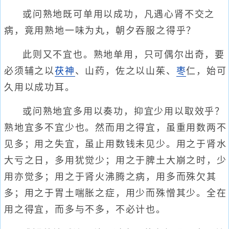
或问熟地既可单用以成功，凡遇心肾不交之
病，竟用熟地一味为丸，朝夕吞服之得乎？
此则又不宜也。熟地单用，只可偶尔出奇，要
必须辅之以
茯神
、山药，佐之以山茱、
枣
仁，始可
久用以成功耳。
或问熟地宜多用以奏功，抑宜少用以取效乎？
熟地宜多不宜少也。然而用之得宜，虽重用数两不
见多；用之失宜，虽止用数钱未见少。用之于肾水
大亏之日，多用犹觉少；用之于脾土大崩之时，少
用亦觉多；用之于肾火沸腾之病，用多而殊欠其
多；用之于胃土喘胀之症，用少而殊憎其少。全在
用之得宜，而多与不多，不必计也。