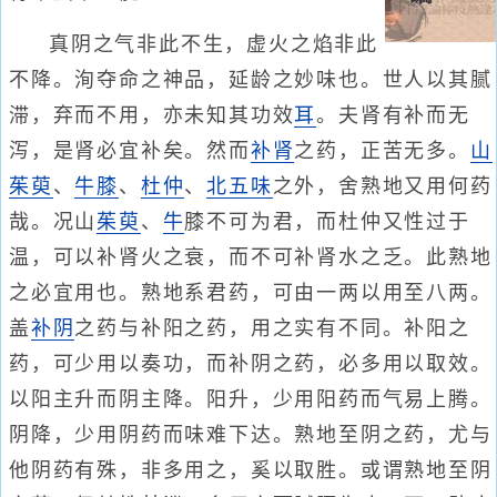
真阴之气非此不生，虚火之焰非此
不降。洵夺命之神品，延龄之妙味也。世人以其腻
滞，弃而不用，亦未知其功效
耳
。夫肾有补而无
泻，是肾必宜补矣。然而
补肾
之药，正苦无多。
山
茱萸
、
牛膝
、
杜仲
、
北五味
之外，舍熟地又用何药
哉。况山
茱萸
、
牛
膝不可为君，而杜仲又性过于
温，可以补肾火之衰，而不可补肾水之乏。此熟地
之必宜用也。熟地系君药，可由一两以用至八两。
盖
补阴
之药与补阳之药，用之实有不同。补阳之
药，可少用以奏功，而补阴之药，必多用以取效。
以阳主升而阴主降。阳升，少用阳药而气易上腾。
阴降，少用阴药而味难下达。熟地至阴之药，尤与
他阴药有殊，非多用之，奚以取胜。或谓熟地至阴