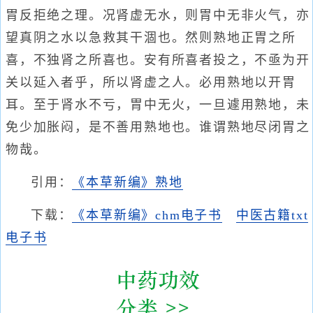
胃反拒绝之理。况肾虚无水，则胃中无非火气，亦
望真阴之水以急救其干涸也。然则熟地正胃之所
喜，不独肾之所喜也。安有所喜者投之，不亟为开
关以延入者乎，所以肾虚之人。必用熟地以开胃
耳。至于肾水不亏，胃中无火，一旦遽用熟地，未
免少加胀闷，是不善用熟地也。谁谓熟地尽闭胃之
物哉。
引用：
《本草新编》熟地
下载：
《本草新编》chm电子书
中医古籍txt
电子书