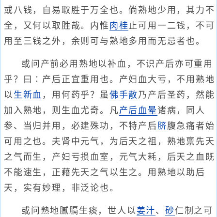
或八钱，自易取胜于万全也。倘熟地少用，其力不
全，又何以取胜哉。内惟
肉
桂
止可用一二钱，不可
用至三钱之外，余则可与熟地多用而无忌者也。
或问产前必用熟地以补血，不识产后亦可重用
乎？曰∶产后正宜重用也。产妇血大亏，不用熟地
以
生新血
，用何药乎？虽
佛手散
乃产后圣药，然能
加入熟地，则生血尤奇。凡
产后血晕
诸病，同人
参、当归并用，必建殊功，不特产后
脐
腹急痛者始
可用之也。夫肾中元气，为后天之祖，熟地禀先天
之气而生，产妇亏损血室，元气大耗，后天之血既
不能速生，正藉先天之气以生之。用熟地以助后
天，实有妙理，非泛论也。
或问熟地腻膈生痰，世人以
姜汁
、
砂
仁制之可