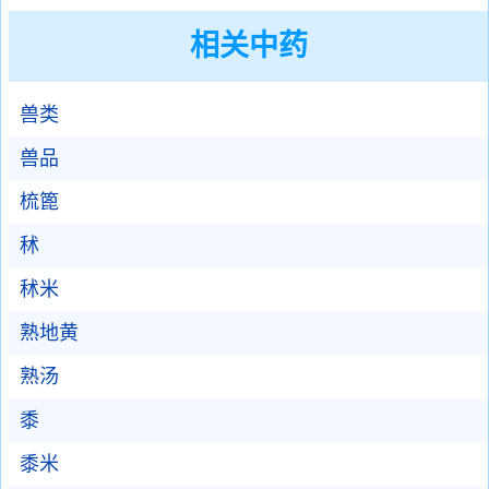
相关中药
兽类
兽品
梳篦
秫
秫米
熟地黄
熟汤
黍
黍米