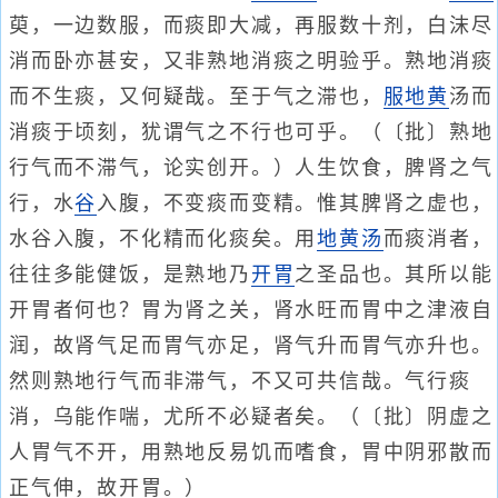
萸，一边数服，而痰即大减，再服数十剂，白沫尽
消而卧亦甚安，又非熟地消痰之明验乎。熟地消痰
而不生痰，又何疑哉。至于气之滞也，
服地黄
汤而
消痰于顷刻，犹谓气之不行也可乎。（〔批〕熟地
行气而不滞气，论实创开。）人生饮食，脾肾之气
行，水
谷
入腹，不变痰而变精。惟其脾肾之虚也，
水谷入腹，不化精而化痰矣。用
地黄汤
而痰消者，
往往多能健饭，是熟地乃
开胃
之圣品也。其所以能
开胃者何也？胃为肾之关，肾水旺而胃中之津液自
润，故肾气足而胃气亦足，肾气升而胃气亦升也。
然则熟地行气而非滞气，不又可共信哉。气行痰
消，乌能作喘，尤所不必疑者矣。（〔批〕阴虚之
人胃气不开，用熟地反易饥而嗜食，胃中阴邪散而
正气伸，故开胃。）