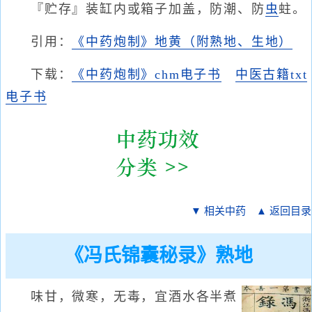
『贮存』装缸内或箱子加盖，防潮、防
虫
蛀。
引用：
《中药炮制》地黄（附熟地、生地）
下载：
《中药炮制》chm电子书
中医古籍txt
电子书
▼ 相关中药
▲ 返回目录
《冯氏锦囊秘录》熟地
味甘，微寒，无毒，宜酒水各半煮