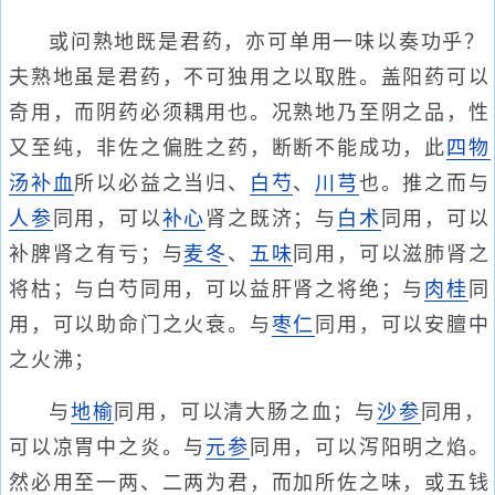
或问熟地既是君药，亦可单用一味以奏功乎？
夫熟地虽是君药，不可独用之以取胜。盖阳药可以
奇用，而阴药必须耦用也。况熟地乃至阴之品，性
又至纯，非佐之偏胜之药，断断不能成功，此
四物
汤
补血
所以必益之当归、
白芍
、
川芎
也。推之而与
人参
同用，可以
补心
肾之既济；与
白术
同用，可以
补脾肾之有亏；与
麦冬
、
五味
同用，可以滋肺肾之
将枯；与白芍同用，可以益肝肾之将绝；与
肉桂
同
用，可以助命门之火衰。与
枣仁
同用，可以安膻中
之火沸；
与
地榆
同用，可以清大肠之血；与
沙参
同用，
可以凉胃中之炎。与
元参
同用，可以泻阳明之焰。
然必用至一两、二两为君，而加所佐之味，或五钱