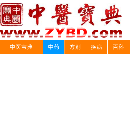
中医宝典
中药
方剂
疾病
百科