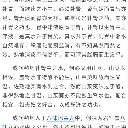
生，胃不弱则痰无由成也。然则欲痰之不成，必须
补胃，而欲痰之不生，必须补肾。肾气足而胃气亦
足，肾无痰而胃亦无痰。熟地虽是补肾之药，实亦
补胃之药也。胃中津液原本于肾，补肾以生胃中之
津液，是真水升于胃矣。真水升于胃，则胃中邪水
自然难存，积滞化而痰涎消，有不知其然而然之
妙。熟地消痰不信然乎，而可谓其腻膈而生痰乎。
或问熟地补肾中之水，何必又用山药、山萸以
相佐。盖肾水非得酸不能生，山茱萸味酸而性又
温，佐熟地实有水乳之合。然而山茱萸味过于酸，
非得熟地之甘温，山茱萸亦不能独生肾水也。配合
相宜，如夫妇之好合，以成既济之功也。
或问熟地入于
八味地黄丸
中，何独为君？盖
八
味丸
补肾中之火也。然火不可以独补，必须于水中