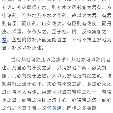
补之。
补火
既须补水，则补水之药必宜为君矣。方
中诸药，惟熟地乃补水之圣药，故以之为君。有君
则有臣，而山药、山茱佐之。有臣则有佐使，而丹
皮、泽泻、茯苓从之。至于桂、附，反似宾客之
象
。盖桂附欲补火而无能自主，不得不推让熟地为
君，补水以补火也。
或问熟地可独用以治病乎？熟地亦可以独用者
也。凡遇心肾不交之病，只消熟地二两，煎汤饥
服，而心肾交于眉睫。人以为熟地乃肾经之药，谁
知其能上通于心乎。夫心肾不交之病，多是心火太
过而肾水大亏也。用熟地以滋其肾中之枯干，肾得
水之滋，而肾之津即上济于心，心得肾之济，而心
之气即下交于肾，又何
黄连
、肉桂之多事哉。