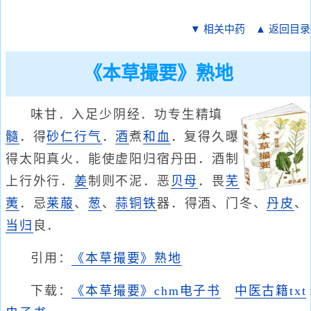
▼ 相关中药
▲ 返回目录
《本草撮要》熟地
味甘．入足少阴经．功专生精填
髓
．得
砂仁
行气
．
酒
煮
和血
．复得久曝
得太阳真火．能使虚阳归宿丹田．酒制
上行外行．
姜
制则不泥．恶
贝母
．畏
芜
荑
．忌
莱菔
、
葱
、
蒜
铜
铁
器．得酒、门冬、
丹皮
、
当归
良．
引用：
《本草撮要》熟地
下载：
《本草撮要》chm电子书
中医古籍txt