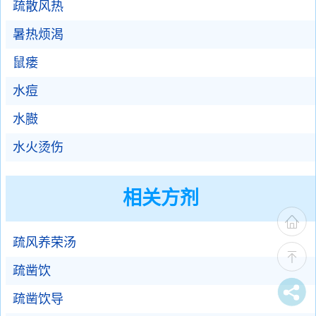
疏散风热
暑热烦渴
鼠瘘
水痘
水臌
水火烫伤
相关方剂
疏风养荣汤
疏凿饮
疏凿饮导