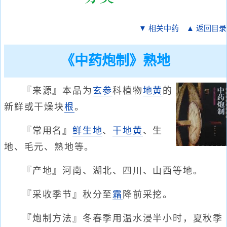
▼ 相关中药
▲ 返回目录
《中药炮制》熟地
『来源』本品为
玄参
科植物
地黄
的
新鲜或干燥块
根
。
『常用名』
鲜生地
、
干地黄
、生
地、毛元、熟地等。
『产地』河南、湖北、四川、山西等地。
『采收季节』秋分至
霜
降前采挖。
『炮制方法』冬春季用温水浸半小时，夏秋季