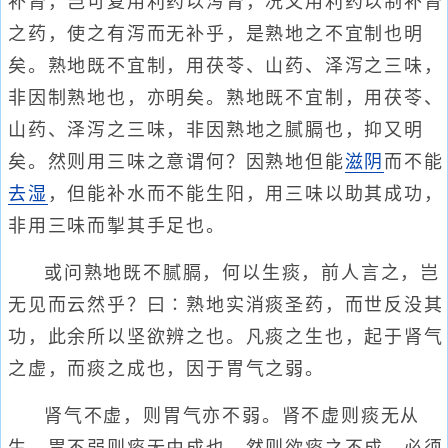
补肾，岂可复用利药以泻肾，况又用利药以制补肾
之药，使之有泻而无补乎，是熟地之不宜制也明
矣。熟地既不宜制，用茯苓、山药、泽泻之三味，
非因制熟地也，亦明矣。熟地既不宜制，用茯苓、
山药、泽泻之三味，非因熟地之腻膈也，抑又明
矣。然则用三味之意谓何？因熟地但能
滋阴
而不能
去湿
，但能补水而不能生阳，用三味以助其成功，
非用三味而掣其手足也。
或问熟地既不腻膈，何以生痰，前人言之，岂
无见而云然乎？曰∶熟地实消痰圣药，而世反没其
功，此余所以坚欲辨之也。凡痰之生也，起于肾气
之虚，而痰之成也，因于胃气之弱。
肾气不虚，则胃气亦不弱。肾不虚则痰无从