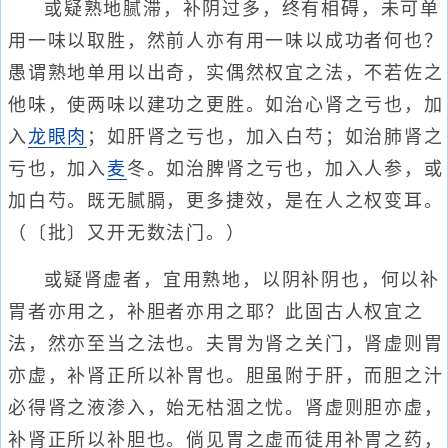
或疑熟地腻滞，补阴过多，终有相碍，未可单
用一味以取胜，然前人亦有用一味以成功者何也？
愚谓熟地单用以出奇，实偶然权宜之法，不若佐之
他味，使两味以建功之更胜。如治心肾之亏也，加
入
龙眼肉
；如肝肾之亏也，加入白芍；如治肺肾之
亏也，加入
麦
冬。如治脾肾之亏也，加入人参，或
加白芍。既无腻膈，更多捷效，是在人之权变耳。
（〔批〕又开无数法门。）
或疑肾虚者，宜用熟地，以阴补阴也，何以补
胃者亦用之，补胆者亦用之耶？此固古人权宜之
法，然亦至当之法也。夫胃为肾之关门，肾虚则胃
亦虚，补肾正所以补胃也。胆虽附于肝，而胆之汁
必得肾之液渗入，始无枯涸之忧。肾虚则胆亦虚，
补肾正所以补胆也。倘见胃之虚而徒用补胃之药，