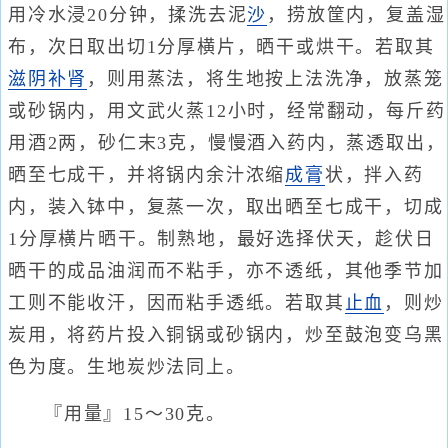
用冷水浸20分钟，揉洗去泥
沙
，捞放筐内，复盖湿
布，次日取出切1分厚横片，晒干或烘干。若取其
滋阴补肾
，则用蒸法，将生地按上法洗净，放蒸笼
或砂锅内，用文武火蒸12小时，经常翻动，每斤药
用酒2两，砂仁末3克，慢慢酒入药内，蒸透取出，
晒至七成干，并将锅内余汁浓缩
成膏
状，拌入药
内，装入钵中，复蒸一次，取出晒至七成干，切成
1分厚横片晒干。制熟地，最好选择伏天，趁伏日
晒干的成品油润而不粘手，亦不透纸，其他季节加
工则不能收汗，因而粘手透纸。若取其
止血
，则炒
炭用，将药片投入铜锅或砂锅内，炒至鼓泡变乌黑
色为度。生地炭炒法同上。
『用量』15～30克。