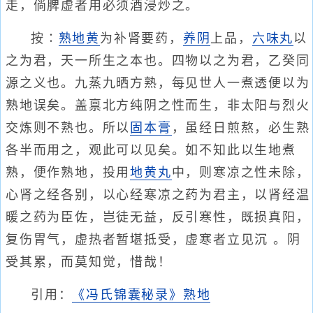
走，倘脾虚者用必须酒浸炒之。
按∶
熟地黄
为补肾要药，
养阴
上品，
六味丸
以
之为君，天一所生之本也。四物以之为君，乙癸同
源之义也。九蒸九晒方熟，每见世人一煮透便以为
熟地误矣。盖禀北方纯阴之性而生，非太阳与烈火
交炼则不熟也。所以
固本膏
，虽经日煎熬，必生熟
各半而用之，观此可以见矣。如不知此以生地煮
熟，便作熟地，投用
地黄丸
中，则寒凉之性未除，
心肾之经各别，以心经寒凉之药为君主，以肾经温
暖之药为臣佐，岂徒无益，反引寒性，既损真阳，
复伤胃气，虚热者暂堪抵受，虚寒者立见沉 。阴
受其累，而莫知觉，惜哉！
引用：
《冯氏锦囊秘录》熟地