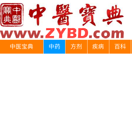
中医宝典
中药
方剂
疾病
百科