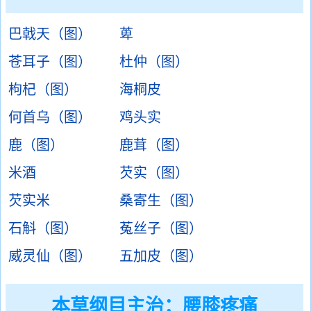
巴戟天（图）
萆
苍耳子（图）
杜仲（图）
枸杞（图）
海桐皮
何首乌（图）
鸡头实
鹿（图）
鹿茸（图）
米酒
芡实（图）
芡实米
桑寄生（图）
石斛（图）
菟丝子（图）
威灵仙（图）
五加皮（图）
本草纲目主治：腰膝疼痛