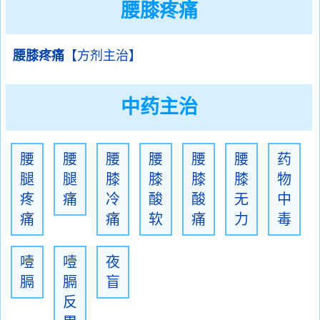
腰膝疼痛
腰膝疼痛
【方剂主治】
中药主治
腰
腰
腰
腰
腰
腰
药
腿
腿
膝
膝
膝
膝
物
疼
痛
冷
酸
酸
无
中
痛
痛
软
痛
力
毒
噎
噎
夜
膈
膈
盲
反