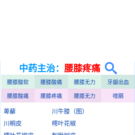
中药主治：
腰膝疼痛
腰膝酸软
腰膝酸痛
腰膝无力
牙龈出血
腰膝酸痛
腰膝疼痛
腰膝无力
噎膈
萆薢
川牛膝（图）
川桐皮
樗叶花椒