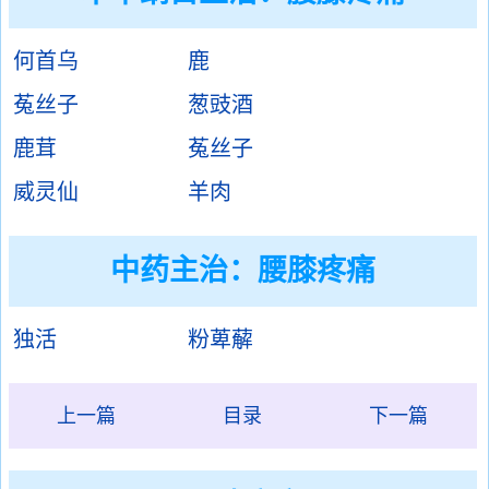
何首乌
鹿
菟丝子
葱豉酒
鹿茸
菟丝子
威灵仙
羊肉
中药主治：腰膝疼痛
独活
粉萆薢
上一篇
目录
下一篇