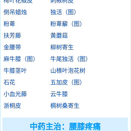
樗叶花椒皮
刺楸树皮
倒吊蜡烛
独活（图）
粉萆
粉萆薢（图）
扶芳藤
黄蘑菇
金腰带
柳树寄生
麻牛膝（图）
牛尾独活（图）
牛膝茎叶
山檨叶泡花树
石花
五加皮（图）
小血光藤
云牛膝
浙桐皮
椆树桑寄生
中药主治：
腰膝疼痛