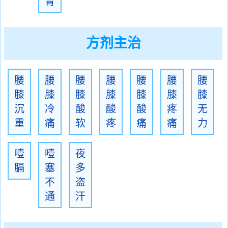
胃
方剂主治
腰
腰
腰
腰
腰
腰
腰
膝
膝
膝
膝
膝
膝
膝
沉
冷
酸
酸
酸
疼
无
重
痛
软
疼
痛
痛
力
噎
噎
夜
膈
塞
多
不
盗
通
汗