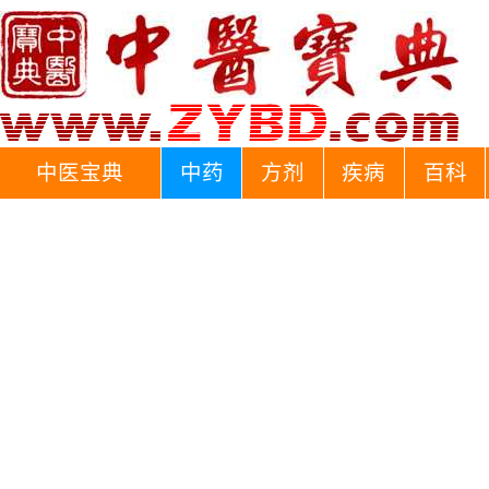
中医宝典
中药
方剂
疾病
百科