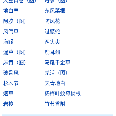
大豆黄卷（图）
丹参（图）
地白草
东风菜根
阿胶（图）
防风花
风气草
过腰蛇
海鳗
两头尖
漏芦（图）
鹿耳翎
麻黄（图）
马尾千金草
破骨风
羌活（图）
杉木节
天青地白
烟草
杨梅叶蚊母树根
岩梭
竹节香附