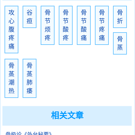
攻
谷
骨
骨
骨
骨
骨
心
疸
节
节
节
节
折
腹
烦
酸
酸
疼
疼
疼
疼
痛
痛
骨
痛
蒸
骨
骨
蒸
蒸
潮
肺
热
痿
相关文章
骨极论《外台秘要》