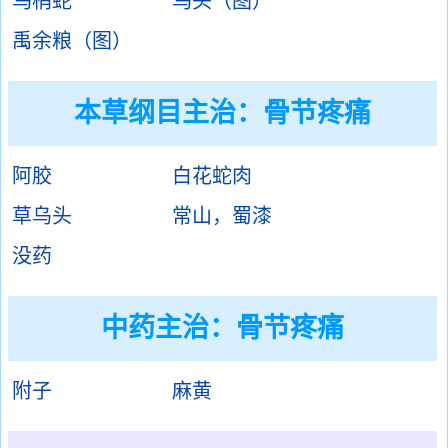
乌梢蛇
乌头（图）
禹余粮（图）
本草纲目主治：骨节疼痛
阿胶
白花蛇肉
草乌头
常山，蜀漆
没药
中药主治：骨节疼痛
附子
麻黄