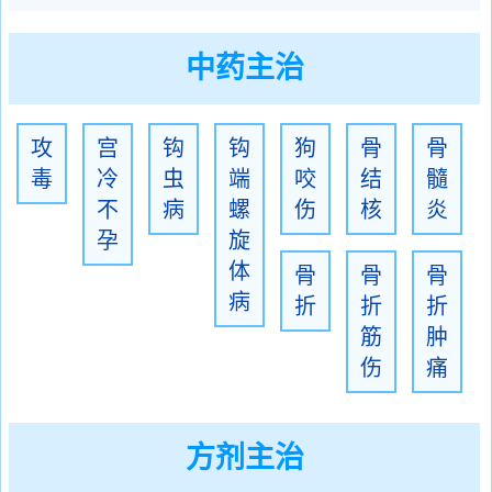
中药主治
攻
宫
钩
钩
狗
骨
骨
毒
冷
虫
端
咬
结
髓
不
病
螺
伤
核
炎
孕
旋
体
骨
骨
骨
病
折
折
折
筋
肿
伤
痛
方剂主治