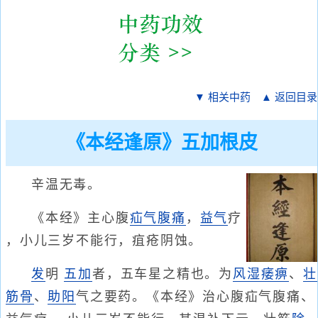
▼ 相关中药
▲ 返回目录
《本经逢原》五加根皮
辛温无毒。
《本经》主心腹
疝气
腹痛
，
益气
疗
，小儿三岁不能行，疽疮阴蚀。
发
明
五加
者，五车星之精也。为
风湿
痿痹
、
壮
筋骨
、
助阳
气之要药。《本经》治心腹疝气腹痛、