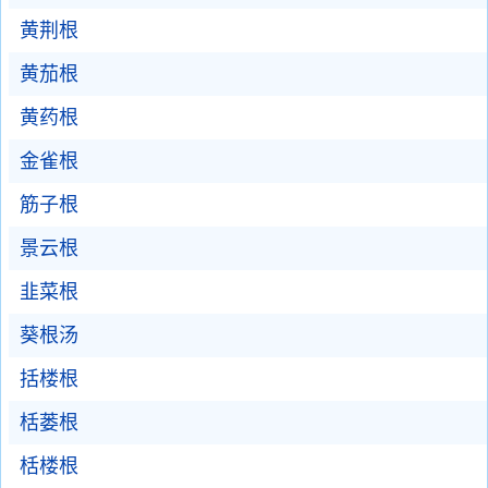
黄荆根
黄茄根
黄药根
金雀根
筋子根
景云根
韭菜根
葵根汤
括楼根
栝蒌根
栝楼根