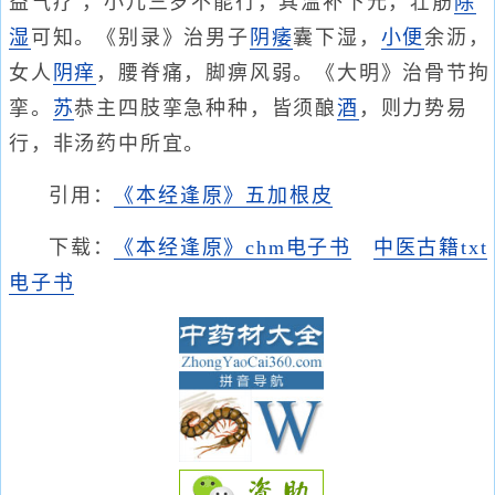
益气疗 ，小儿三岁不能行，其温补下元，壮筋
除
湿
可知。《别录》治男子
阴痿
囊下湿，
小便
余沥，
女人
阴痒
，腰脊痛，脚痹风弱。《大明》治骨节拘
挛。
苏
恭主四肢挛急种种，皆须酿
酒
，则力势易
行，非汤药中所宜。
引用：
《本经逢原》五加根皮
下载：
《本经逢原》chm电子书
中医古籍txt
电子书