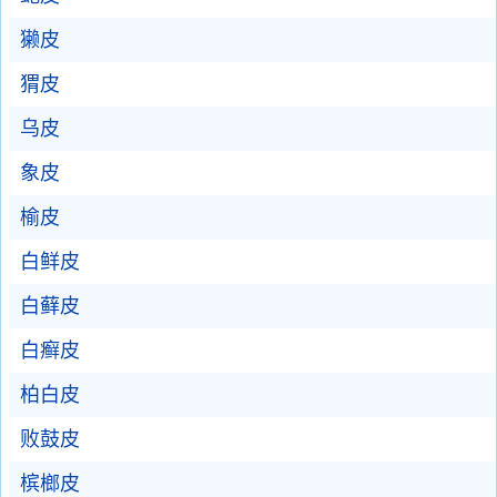
獭皮
猬皮
乌皮
象皮
榆皮
白鲜皮
白藓皮
白癣皮
柏白皮
败鼓皮
槟榔皮