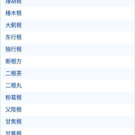
捶胡根
椿木根
大蓟根
东行根
独行根
断根方
二根茶
二根丸
粉葛根
父陛根
甘焦根
甘蕉根