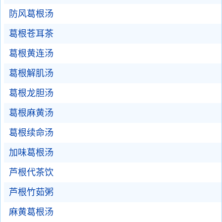
防风葛根汤
葛根苍耳茶
葛根黄连汤
葛根解肌汤
葛根龙胆汤
葛根麻黄汤
葛根续命汤
加味葛根汤
芦根代茶饮
芦根竹茹粥
麻黄葛根汤