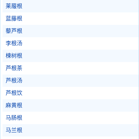
莱菔根
蓝藤根
藜芦根
李根汤
楝树根
芦根茶
芦根汤
芦根饮
麻黄根
马肠根
马兰根