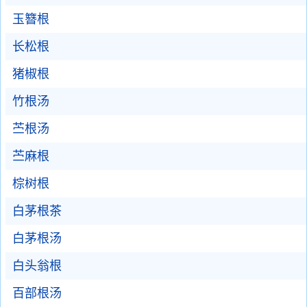
玉簪根
长松根
猪椒根
竹根汤
苎根汤
苎麻根
棕树根
白茅根茶
白茅根汤
白头翁根
百部根汤