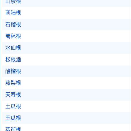
山柰根
商陆根
石榴根
蜀秫根
水仙根
松根酒
酸榴根
藤梨根
天寿根
土瓜根
王瓜根
薇衔根