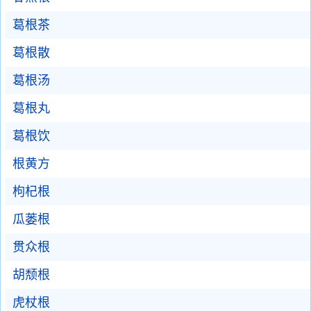
葛根茶
葛根散
葛根汤
葛根丸
葛根饮
根黄方
枸杞根
瓜蒌根
贯众根
胡颓根
虎杖根