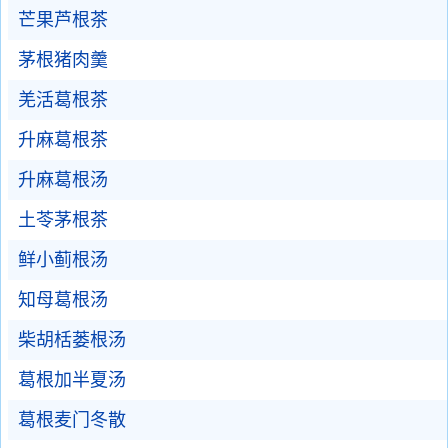
芒果芦根茶
茅根猪肉羹
羌活葛根茶
升麻葛根茶
升麻葛根汤
土苓茅根茶
鲜小蓟根汤
知母葛根汤
柴胡栝蒌根汤
葛根加半夏汤
葛根麦门冬散