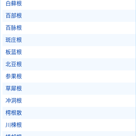
白藓根
百部根
百脉根
斑庄根
板蓝根
北豆根
参果根
草犀根
冲洞根
樗根散
川楝根