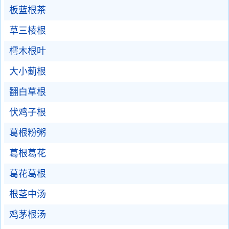
板蓝根茶
草三棱根
樗木根叶
大小蓟根
翻白草根
伏鸡子根
葛根粉粥
葛根葛花
葛花葛根
根茎中汤
鸡茅根汤