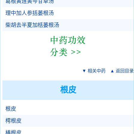
葛根黄连黄芩甘草汤
理中加人参括蒌根汤
柴胡去半夏加栝蒌根汤
▼ 相关中药
▲ 返回目录
根皮
根皮
樗根皮
椿根皮