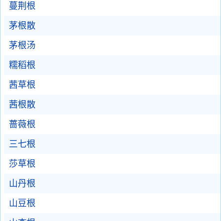
蔓荆根
茅根散
茅根汤
糯稻根
茜草根
茜根散
蔷薇根
三七根
莎草根
山丹根
山豆根