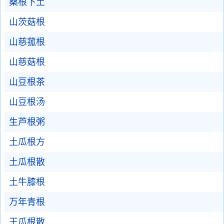
桑根下土
山茨菇根
山慈菰根
山慈菇根
山豆根茶
山豆根汤
生芦根粥
土瓜根方
土瓜根散
土牛膝根
万年青根
王瓜根散