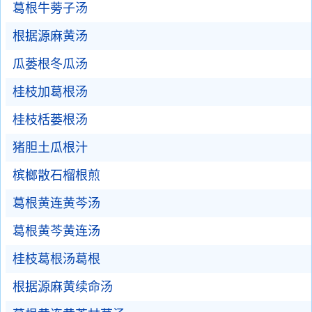
葛根牛蒡子汤
根据源麻黄汤
瓜蒌根冬瓜汤
桂枝加葛根汤
桂枝栝蒌根汤
猪胆土瓜根汁
槟榔散石榴根煎
葛根黄连黄芩汤
葛根黄芩黄连汤
桂枝葛根汤葛根
根据源麻黄续命汤