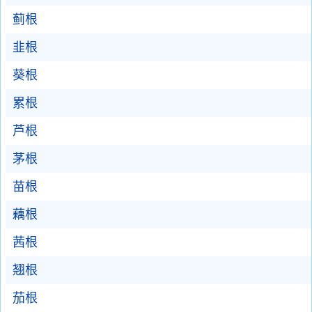
蓟根
韭根
葵根
累根
芦根
茅根
苗根
藕根
茜根
翘根
茄根