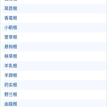
莴苣根
香葛根
小蓟根
萱草根
悬钩根
秧草根
羊乳根
羊蹄根
药实根
野兰根
由跋根