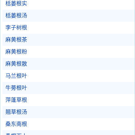
栝蒌根实
栝蒌根汤
李子树根
麻黄根茶
麻黄根粉
麻黄根散
马兰根叶
牛蒡根叶
萍蓬草根
翘草根汤
桑东南根