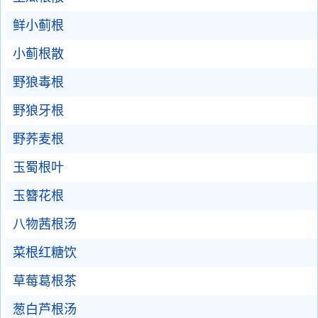
鲜小蓟根
小蓟根散
野狼毒根
野狼牙根
野荞麦根
玉蜀根叶
玉簪花根
八物茜根汤
菜根红糖饮
草莓葛根茶
葱白芦根汤