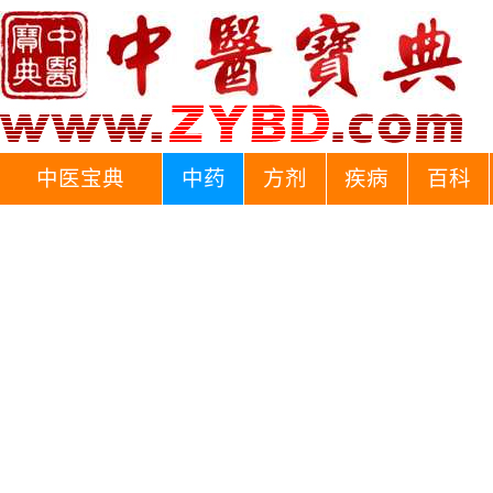
中医宝典
中药
方剂
疾病
百科