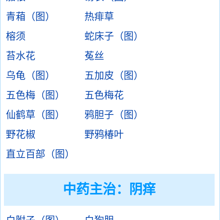
青葙（图）
热痱草
榕须
蛇床子（图）
苔水花
菟丝
乌龟（图）
五加皮（图）
五色梅（图）
五色梅花
仙鹤草（图）
鸦胆子（图）
野花椒
野鸦椿叶
直立百部（图）
中药主治：
阴痒