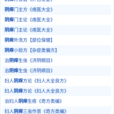
阴痒
门主方《疡医大全》
阴痒
门主论《疡医大全》
阴痒
门主论《疡医大全》
阴痒
外洗方【部位保健】
阴痒
小验方【杂症类偏方】
治
阴痒
生虫《济阴纲目》
治
阴痒
生虫《济阴纲目》
妇人
阴痒
方论《妇人大全良方》
妇人
阴痒
方论《妇人大全良方》
治妇人
阴痒
生疮《奇方类编》
妇人
阴痒
三虫作祟《奇方类编》