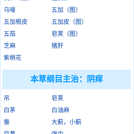
乌喙
五加（图）
五加根皮
五加皮（图）
五茄
皂荚（图）
芝麻
猪肝
紫梢花
本草纲目主治：阴痒
吊
皂荚
白茅
白油麻
蚕
大蓟，小蓟