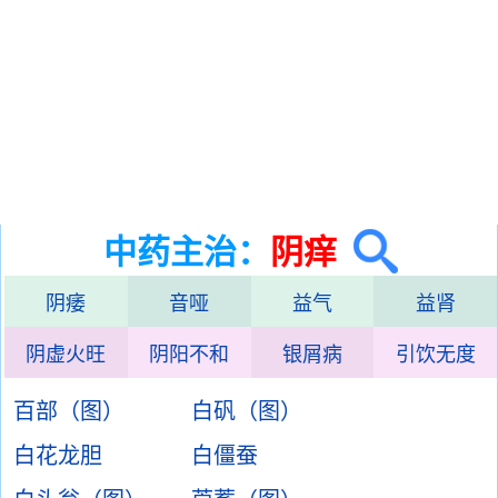
中药主治：
阴痒
阴痿
音哑
益气
益肾
阴虚火旺
阴阳不和
银屑病
引饮无度
百部（图）
白矾（图）
白花龙胆
白僵蚕