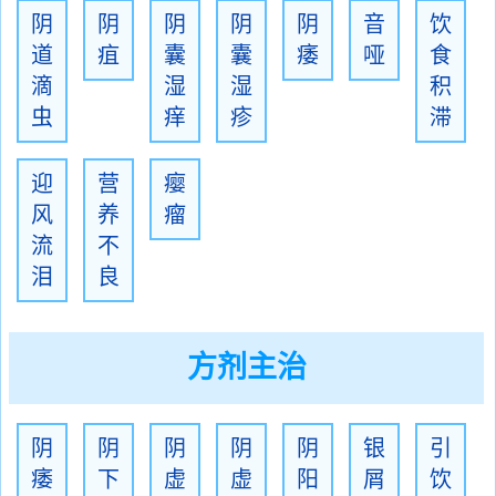
阴
阴
阴
阴
阴
音
饮
道
疽
囊
囊
痿
哑
食
滴
湿
湿
积
虫
痒
疹
滞
迎
营
瘿
风
养
瘤
流
不
泪
良
方剂主治
阴
阴
阴
阴
阴
银
引
痿
下
虚
虚
阳
屑
饮