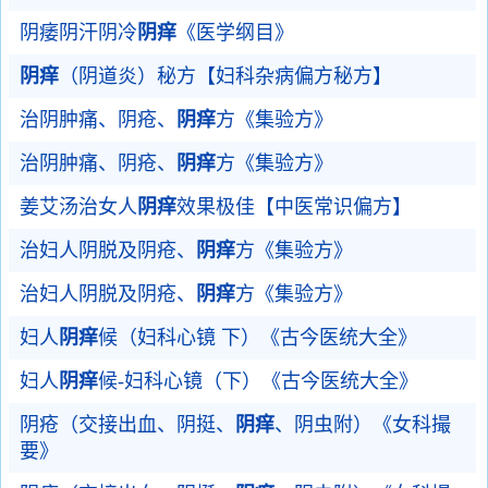
阴痿阴汗阴冷
阴痒
《医学纲目》
阴痒
（阴道炎）秘方【妇科杂病偏方秘方】
治阴肿痛、阴疮、
阴痒
方《集验方》
治阴肿痛、阴疮、
阴痒
方《集验方》
姜艾汤治女人
阴痒
效果极佳【中医常识偏方】
治妇人阴脱及阴疮、
阴痒
方《集验方》
治妇人阴脱及阴疮、
阴痒
方《集验方》
妇人
阴痒
候（妇科心镜 下）《古今医统大全》
妇人
阴痒
候-妇科心镜（下）《古今医统大全》
阴疮（交接出血、阴挺、
阴痒
、阴虫附）《女科撮
要》