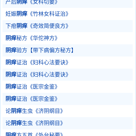
产后
阴痒
《女科切要》
妊娠
阴痒
《竹林女科证治》
下疳
阴痒
《奇效简便良方》
阴痒
秘方《华佗神方》
阴痒
验方【带下病偏方秘方】
阴痒
证治《妇科心法要诀》
阴痒
证治《妇科心法要诀》
阴痒
证治《医宗金鉴》
阴痒
证治《医宗金鉴》
论
阴痒
生虫《济阴纲目》
论
阴痒
生虫《济阴纲目》
阴痒
方五首《外台秘要》