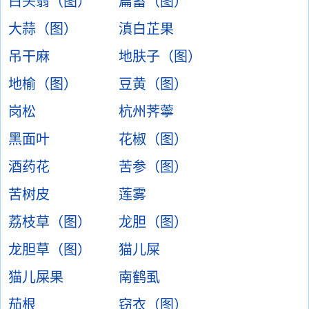
白头翁（图）
萹蓄（图）
大蒜（图）
滇白芷果
吊干麻
地肤子（图）
地榆（图）
豆黄（图）
岗松
杭州荠薴
黑面叶
花椒（图）
酒药花
苦参（图）
苦树皮
莲雾
荔枝草（图）
龙胆（图）
龙胆草（图）
猫儿屎
猫儿屎果
南鹤虱
茄根
窃衣（图）