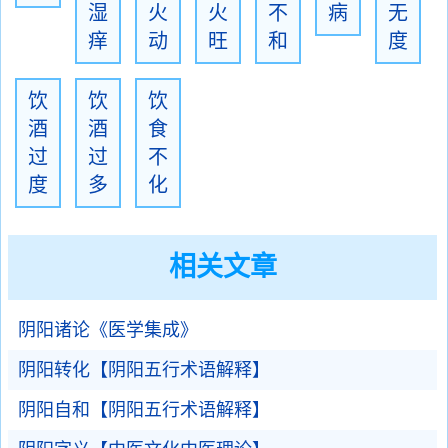
湿
火
火
不
病
无
痒
动
旺
和
度
饮
饮
饮
酒
酒
食
过
过
不
度
多
化
相关文章
阴阳诸论《医学集成》
阴阳转化【阴阳五行术语解释】
阴阳自和【阴阳五行术语解释】