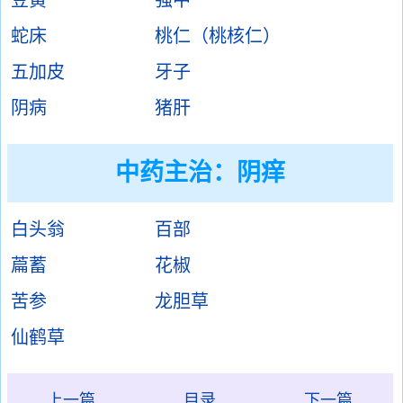
豆黄
强中
蛇床
桃仁（桃核仁）
五加皮
牙子
阴病
猪肝
中药主治：阴痒
白头翁
百部
萹蓄
花椒
苦参
龙胆草
仙鹤草
上一篇
目录
下一篇