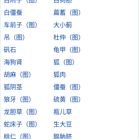
白附子（图）
白狗胆
白僵蚕
萹蓄（图）
车前子（图）
大小蓟
吊（图）
杜仲（图）
矾石
龟甲（图）
海狗肾
狐（图）
胡麻（图）
狐肉
狐阴茎
僵蚕（图）
狼牙（图）
硫黄（图）
龙胆草（图）
瓶儿草
蛇床子（图）
生大豆
桃仁（图）
腽肭脐