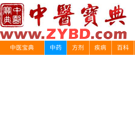
中医宝典
中药
方剂
疾病
百科