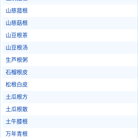
山慈菰根
山慈菇根
山豆根茶
山豆根汤
生芦根粥
石榴根皮
松根白皮
土瓜根方
土瓜根散
土牛膝根
万年青根