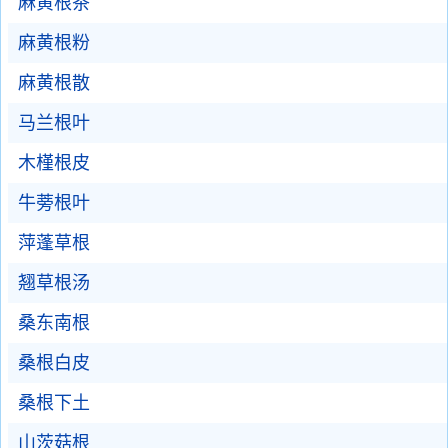
麻黄根茶
麻黄根粉
麻黄根散
马兰根叶
木槿根皮
牛蒡根叶
萍蓬草根
翘草根汤
桑东南根
桑根白皮
桑根下土
山茨菇根