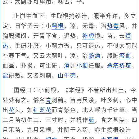
云∶大蓟亦可单用，味苦，平。
止崩中血下。生取根捣绞汁，服半升许，多立
定。日华子云∶小
蓟根
，凉，无毒。治
热毒
风，并
胸膈烦闷，开胃下食，退热，
补虚
损。苗，去
烦
热
，生研汁服。小蓟力微，只可退热，不似大蓟能
补养下气。又云大蓟叶，凉。治
肠痈
，腹脏
瘀血
，
血晕，扑损，可生研，
酒
并
小便
任服。
恶疮疥癣
，
盐
研敷。又名刺蓟、
山牛蒡
。
图经曰∶小蓟根，《本经》不着所出州土，今
处处有之。俗名
青
刺蓟。苗高尺余，叶多刺，心中
出
花
头，如
红蓝花
而青紫色，北人呼为千针草。当
二月苗初生二、三寸时，并根作
茹
，食之甚美。四
月采苗，九月采根，并阴干入药，亦生捣根绞汁