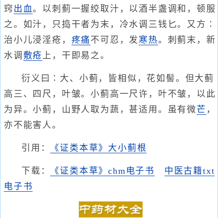
窍
出血
。以刺蓟一握绞取汁，以酒半盏调和，顿服
之。如汁，只捣干者为末，冷水调三钱匕。又方∶
治小儿浸淫疮，
疼痛
不可忍，发
寒热
。刺蓟末，新
水调
敷疮
上，干即易之。
衍义曰∶大、小蓟，皆相似，花如髻。但大蓟
高三、四尺，叶皱。小蓟高一尺许，叶不皱，以此
为异。小蓟，山野人取为蔬，甚适用。虽有微
芒
，
亦不能害人。
引用：
《证类本草》大小蓟根
下载：
《证类本草》chm电子书
中医古籍txt
电子书