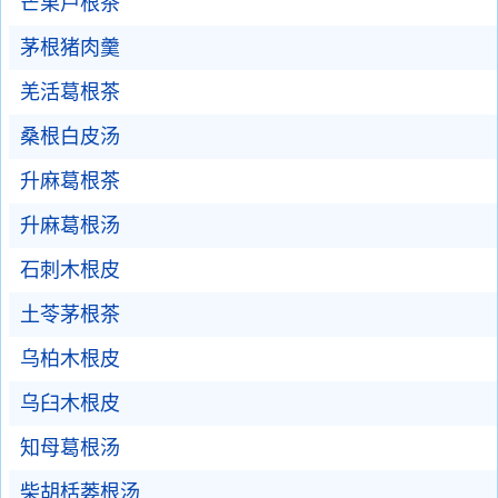
芒果芦根茶
茅根猪肉羹
羌活葛根茶
桑根白皮汤
升麻葛根茶
升麻葛根汤
石刺木根皮
土苓茅根茶
乌柏木根皮
乌臼木根皮
知母葛根汤
柴胡栝蒌根汤