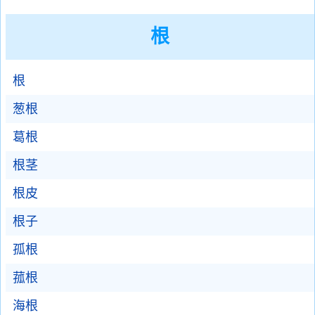
根
根
葱根
葛根
根茎
根皮
根子
孤根
菰根
海根