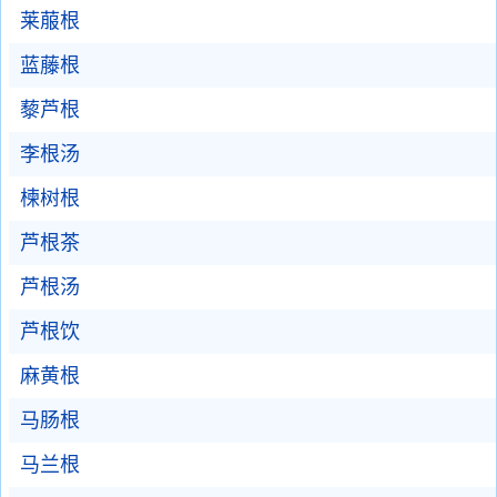
莱菔根
蓝藤根
藜芦根
李根汤
楝树根
芦根茶
芦根汤
芦根饮
麻黄根
马肠根
马兰根