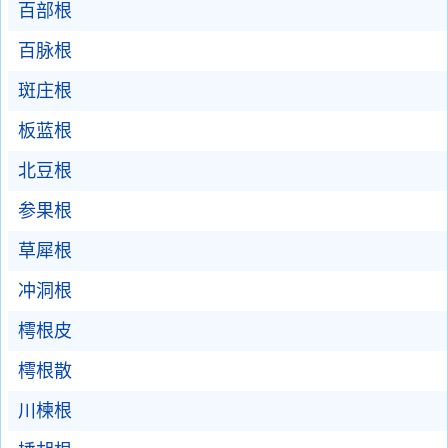
百部根
百脉根
斑庄根
板蓝根
北豆根
参果根
草犀根
冲洞根
樗根皮
樗根散
川楝根