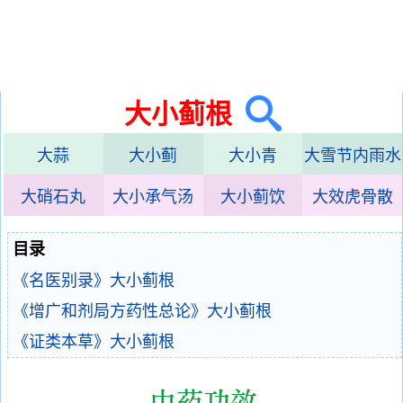
大小蓟根
大蒜
大小蓟
大小青
大雪节内雨水
大硝石丸
大小承气汤
大小蓟饮
大效虎骨散
目录
《名医别录》大小蓟根
《增广和剂局方药性总论》大小蓟根
《证类本草》大小蓟根