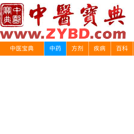
中医宝典
中药
方剂
疾病
百科