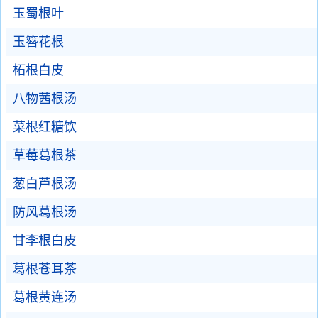
玉蜀根叶
玉簪花根
柘根白皮
八物茜根汤
菜根红糖饮
草莓葛根茶
葱白芦根汤
防风葛根汤
甘李根白皮
葛根苍耳茶
葛根黄连汤