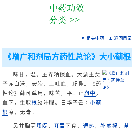
▼ 相关中药
▲ 返回目录
《增广和剂局方药性总论》大小蓟根
味甘，温。主养精保血。大蓟主女
子赤白沃，安胎，止吐血，衄鼻。《药
性论》蓟可单用，味苦，平。止
崩中
，
血下，生取
根
绞汁服。日华子云∶
小蓟
根
凉，无毒。
风并胸膈
烦闷
，
开胃
下食，
退热
，
补虚损
。
苗