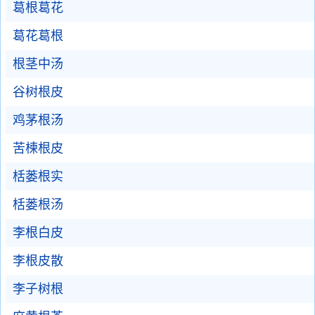
葛根葛花
葛花葛根
根茎中汤
谷树根皮
鸡茅根汤
苦楝根皮
栝蒌根实
栝蒌根汤
李根白皮
李根皮散
李子树根