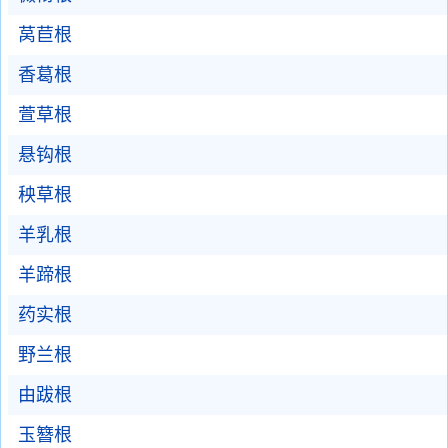
莴苣根
香葛根
萱草根
悬钩根
秧草根
羊乳根
羊蹄根
药实根
野兰根
由跋根
玉簪根