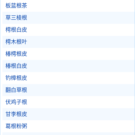
板蓝根茶
草三棱根
樗根白皮
樗木根叶
椿樗根皮
椿根白皮
钓樟根皮
翻白草根
伏鸡子根
甘李根皮
葛根粉粥