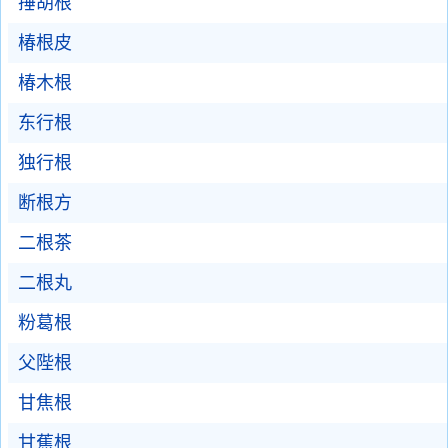
捶胡根
椿根皮
椿木根
东行根
独行根
断根方
二根茶
二根丸
粉葛根
父陛根
甘焦根
甘蕉根