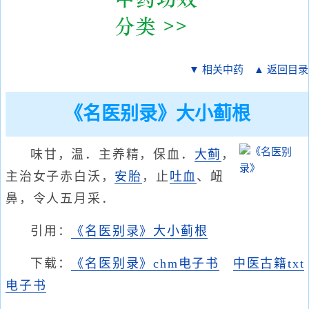
▼ 相关中药
▲ 返回目录
《名医别录》大小蓟根
味甘，温．主养精，保血．
大蓟
，
主治女子赤白沃，
安胎
，止
吐血
、衄
鼻，令人五月采．
引用：
《名医别录》大小蓟根
下载：
《名医别录》chm电子书
中医古籍txt
电子书