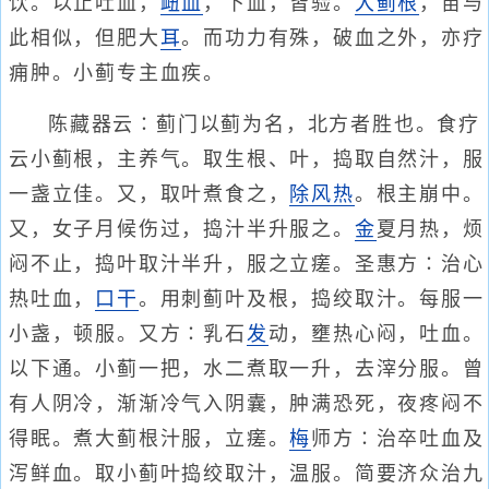
饮。以止吐血，
衄血
，下血，皆验。
大蓟根
，苗与
此相似，但肥大
耳
。而功力有殊，破血之外，亦疗
痈肿。小蓟专主血疾。
陈藏器云∶蓟门以蓟为名，北方者胜也。食疗
云小蓟根，主养气。取生根、叶，捣取自然汁，服
一盏立佳。又，取叶煮食之，
除风热
。根主崩中。
又，女子月候伤过，捣汁半升服之。
金
夏月热，烦
闷不止，捣叶取汁半升，服之立瘥。圣惠方∶治心
热吐血，
口干
。用刺蓟叶及根，捣绞取汁。每服一
小盏，顿服。又方∶乳石
发
动，壅热心闷，吐血。
以下通。小蓟一把，水二煮取一升，去滓分服。曾
有人阴冷，渐渐冷气入阴囊，肿满恐死，夜疼闷不
得眠。煮大蓟根汁服，立瘥。
梅
师方∶治卒吐血及
泻鲜血。取小蓟叶捣绞取汁，温服。简要济众治九