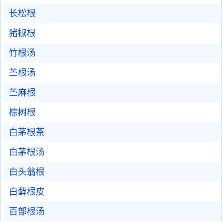
长松根
猪椒根
竹根汤
苎根汤
苎麻根
棕树根
白茅根茶
白茅根汤
白头翁根
白藓根皮
百部根汤