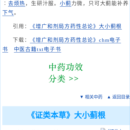
∶
去烦热
，生研汁服。
小蓟
力微，只可大蓟能补养
下气
。
引用：
《增广和剂局方药性总论》大小蓟根
下载：
《增广和剂局方药性总论》chm电子
书
中医古籍txt电子书
▼ 相关中药
▲ 返回目录
《证类本草》大小蓟根