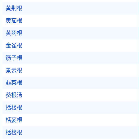
黄荆根
黄茄根
黄药根
金雀根
筋子根
景云根
韭菜根
葵根汤
括楼根
栝蒌根
栝楼根