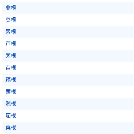
韭根
葵根
累根
芦根
茅根
苗根
藕根
茜根
翘根
茄根
桑根