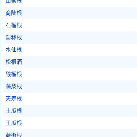
山柰根
商陆根
石榴根
蜀秫根
水仙根
松根酒
酸榴根
藤梨根
天寿根
土瓜根
王瓜根
薇衔根