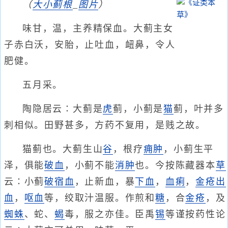
（
大小蓟根
_
图片
）
味甘，温，主养精保血。大蓟主女
子赤白沃，安胎，止吐血，衄鼻，令人
肥健。
五月采。
陶隐居云∶大蓟是
虎
蓟，小蓟是
猫
蓟，叶并多
刺相似。田野甚多，方药不复用，是贱之故。
猫蓟也。大蓟生山
谷
，根疗
痈肿
，小蓟生平
泽，俱能
破血
，小蓟不能
消肿
也。今按陈藏器本
草
云∶小蓟
破宿血
，止新血，暴
下血
，
血痢
，
金疮出
血
，
呕血
等，绞取汁温服。作煎和
糖
，合
金疮
，及
蜘蛛
、蛇、
蝎
毒，服之亦佳。臣禹
锡
等谨按药性论