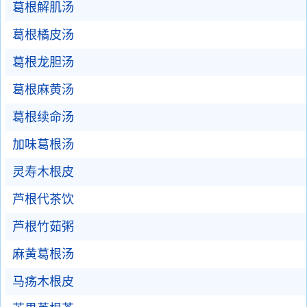
葛根解肌汤
葛根橘皮汤
葛根龙胆汤
葛根麻黄汤
葛根续命汤
加味葛根汤
灵寿木根皮
芦根代茶饮
芦根竹茹粥
麻黄葛根汤
马疡木根皮