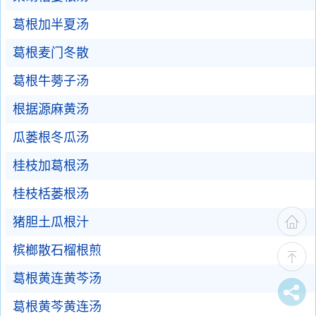
葛根加半夏汤
葛根麦门冬散
葛根牛蒡子汤
根据源麻黄汤
瓜蒌根冬瓜汤
桂枝加葛根汤
桂枝栝蒌根汤
猪胆土瓜根汁
槟榔散石榴根煎
葛根黄连黄芩汤
葛根黄芩黄连汤