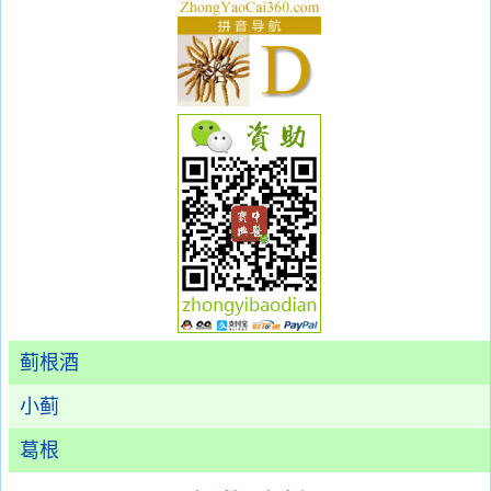
蓟根酒
小蓟
葛根