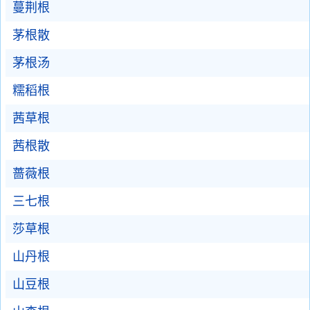
蔓荆根
茅根散
茅根汤
糯稻根
茜草根
茜根散
蔷薇根
三七根
莎草根
山丹根
山豆根