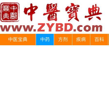
中医宝典
中药
方剂
疾病
百科