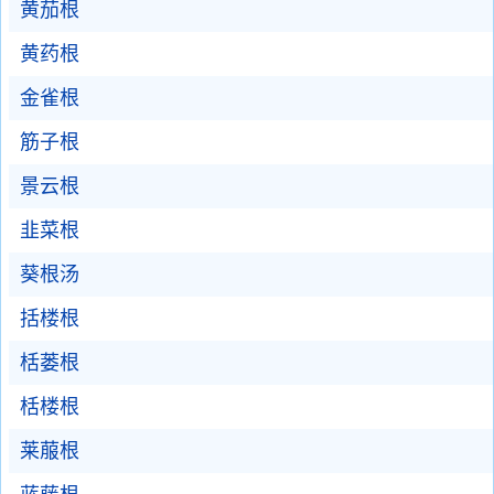
黄茄根
黄药根
金雀根
筋子根
景云根
韭菜根
葵根汤
括楼根
栝蒌根
栝楼根
莱菔根