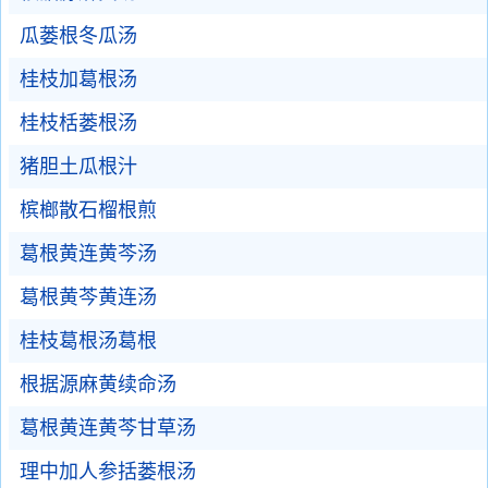
瓜蒌根冬瓜汤
桂枝加葛根汤
桂枝栝蒌根汤
猪胆土瓜根汁
槟榔散石榴根煎
葛根黄连黄芩汤
葛根黄芩黄连汤
桂枝葛根汤葛根
根据源麻黄续命汤
葛根黄连黄芩甘草汤
理中加人参括蒌根汤