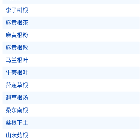
李子树根
麻黄根茶
麻黄根粉
麻黄根散
马兰根叶
牛蒡根叶
萍蓬草根
翘草根汤
桑东南根
桑根下土
山茨菇根