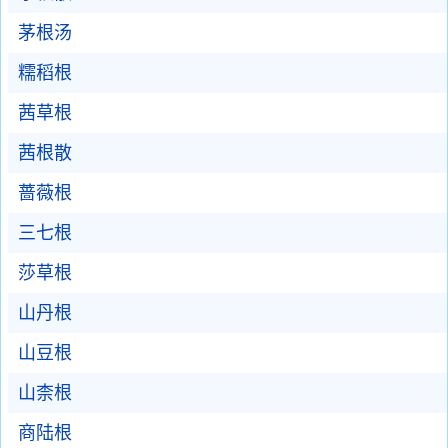
茅根汤
糯稻根
茜草根
茜根散
蔷薇根
三七根
莎草根
山丹根
山豆根
山柰根
商陆根