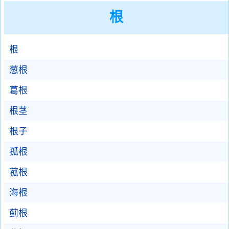
根
根
葱根
葛根
根茎
根子
孤根
菰根
海根
蓟根