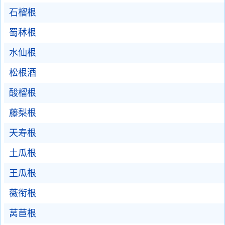
石榴根
蜀秫根
水仙根
松根酒
酸榴根
藤梨根
天寿根
土瓜根
王瓜根
薇衔根
莴苣根