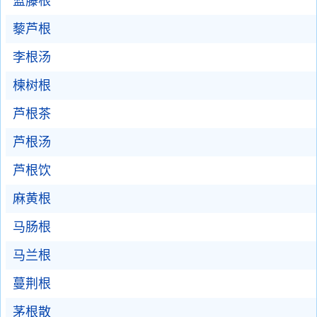
蓝藤根
藜芦根
李根汤
楝树根
芦根茶
芦根汤
芦根饮
麻黄根
马肠根
马兰根
蔓荆根
茅根散