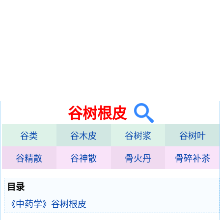
谷树根皮
谷类
谷木皮
谷树浆
谷树叶
谷精散
谷神散
骨火丹
骨碎补茶
目录
《中药学》谷树根皮