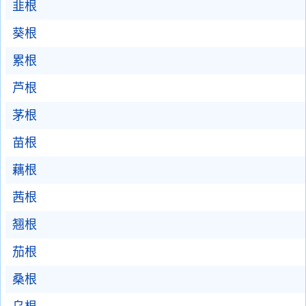
韭根
葵根
累根
芦根
茅根
苗根
藕根
茜根
翘根
茄根
桑根