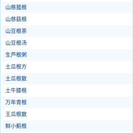
山慈菰根
山慈菇根
山豆根茶
山豆根汤
生芦根粥
土瓜根方
土瓜根散
土牛膝根
万年青根
王瓜根散
鲜小蓟根