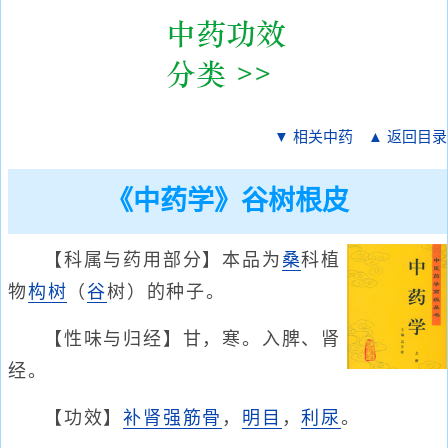
▼ 相关中药
▲ 返回目录
《中药学》谷树根皮
【科属与药用部分】本品为
桑
科植
物
构树
（
谷
树）的种子。
【性味与归经】甘，寒。入脾、肾
经。
【功效】
补肾
强筋骨
，
明目
，
利尿
。