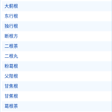
大蓟根
东行根
独行根
断根方
二根茶
二根丸
粉葛根
父陛根
甘焦根
甘蕉根
葛根茶