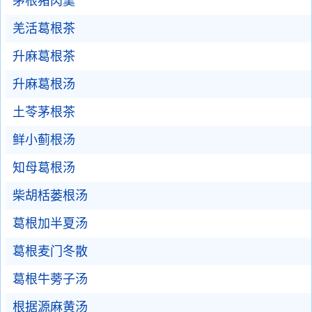
茅根猪肉羹
羌活葛根茶
升麻葛根茶
升麻葛根汤
土苓茅根茶
鲜小蓟根汤
知母葛根汤
柴胡栝蒌根汤
葛根加半夏汤
葛根麦门冬散
葛根牛蒡子汤
根据源麻黄汤