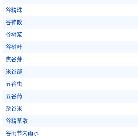
谷精珠
谷神散
谷树浆
谷树叶
焦谷芽
米谷部
五谷虫
五谷药
杂谷米
谷精草散
谷雨节内雨水