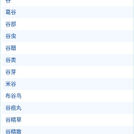
谷
葛谷
谷部
谷虫
谷醋
谷类
谷芽
米谷
布谷鸟
谷疸丸
谷精草
谷精散