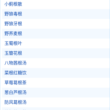
小蓟根散
野狼毒根
野狼牙根
野荞麦根
玉蜀根叶
玉簪花根
八物茜根汤
菜根红糖饮
草莓葛根茶
葱白芦根汤
防风葛根汤