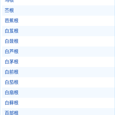
乌根
苎根
芭蕉根
白芨根
白蔹根
白芦根
白茅根
白前根
白茄根
白扇根
白藓根
百部根