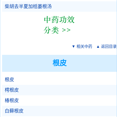
柴胡去半夏加栝蒌根汤
▼ 相关中药
▲ 返回目录
根皮
根皮
樗根皮
椿根皮
白藓根皮