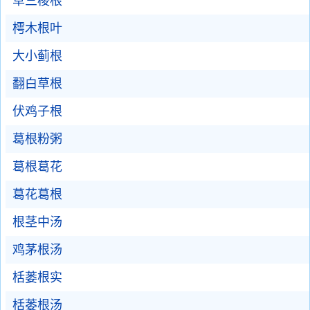
草三棱根
樗木根叶
大小蓟根
翻白草根
伏鸡子根
葛根粉粥
葛根葛花
葛花葛根
根茎中汤
鸡茅根汤
栝蒌根实
栝蒌根汤