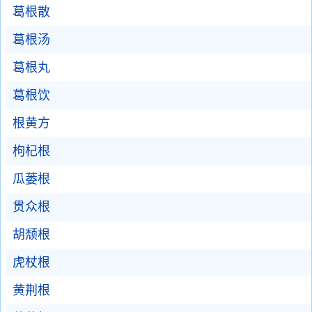
葛根散
葛根汤
葛根丸
葛根饮
根黄方
枸杞根
瓜蒌根
贯众根
胡颓根
虎杖根
黄荆根