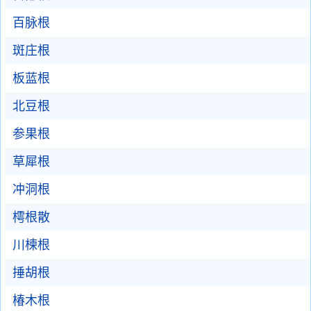
百脉根
斑庄根
板蓝根
北豆根
参果根
草犀根
冲洞根
樗根散
川楝根
捶胡根
椿木根