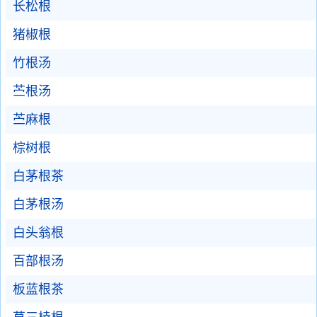
长松根
猪椒根
竹根汤
苎根汤
苎麻根
棕树根
白茅根茶
白茅根汤
白头翁根
百部根汤
板蓝根茶