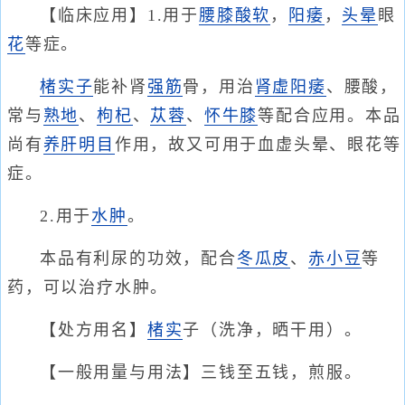
【临床应用】1.用于
腰膝酸软
，
阳痿
，
头晕
眼
花
等症。
楮实子
能补肾
强筋
骨，用治
肾虚阳痿
、腰酸，
常与
熟地
、
枸杞
、
苁蓉
、
怀牛膝
等配合应用。本品
尚有
养肝明目
作用，故又可用于血虚头晕、眼花等
症。
2.用于
水肿
。
本品有利尿的功效，配合
冬瓜皮
、
赤小豆
等
药，可以治疗水肿。
【处方用名】
楮实
子（洗净，晒干用）。
【一般用量与用法】三钱至五钱，煎服。