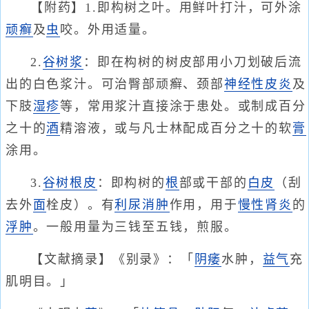
【附药】1.即构树之叶。用鲜叶打汁，可外涂
顽癣
及
虫
咬。外用适量。
2.
谷树浆
：即在构树的树皮部用小刀划破后流
出的白色浆汁。可治臀部顽癣、颈部
神经性皮炎
及
下肢
湿疹
等，常用浆汁直接涂于患处。或制成百分
之十的
酒
精溶液，或与凡士林配成百分之十的软
膏
涂用。
3.
谷树根皮
：即构树的
根
部或干部的
白皮
（刮
去外
面
栓皮）。有
利尿消肿
作用，用于
慢性肾炎
的
浮肿
。一般用量为三钱至五钱，煎服。
【文献摘录】《别录》：「
阴痿
水肿，
益气
充
肌明目。」