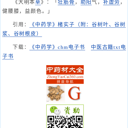
《大明本
草
》：「
壮筋骨
，
助阳
气，
补虚劳
，
健腰膝，益颜色。」
引用：
《中药学》楮实子（附：谷树叶、谷树
浆、谷树根皮）
下载：
《中药学》chm电子书
中医古籍txt电
子书