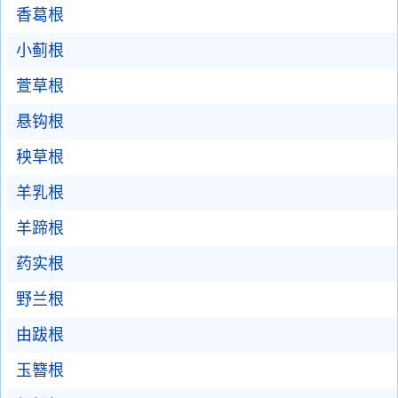
香葛根
小蓟根
萱草根
悬钩根
秧草根
羊乳根
羊蹄根
药实根
野兰根
由跋根
玉簪根