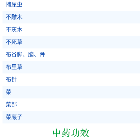
捕屎虫
不雕木
不灰木
不死草
布谷脚、脑、骨
布里草
布针
菜
菜部
菜菔子