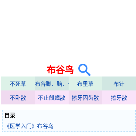
布谷鸟
不死草
布谷脚、脑、骨
布里草
布针
不卧散
不止麒麟散
擦牙固齿散
擦牙散
目录
《医学入门》布谷鸟