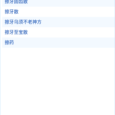
擦牙固齿散
擦牙散
擦牙乌须不老神方
擦牙至宝散
擦药