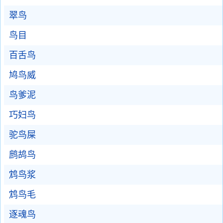
翠鸟
鸟目
百舌鸟
鸠鸟威
鸟爹泥
巧妇鸟
驼鸟屎
鹧鸪鸟
鸩鸟浆
鸩鸟毛
逐魂鸟