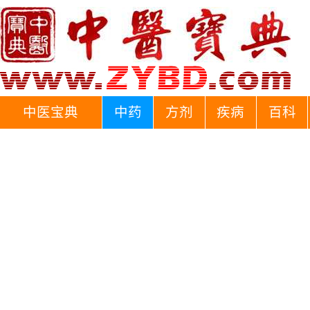
中医宝典
中药
方剂
疾病
百科