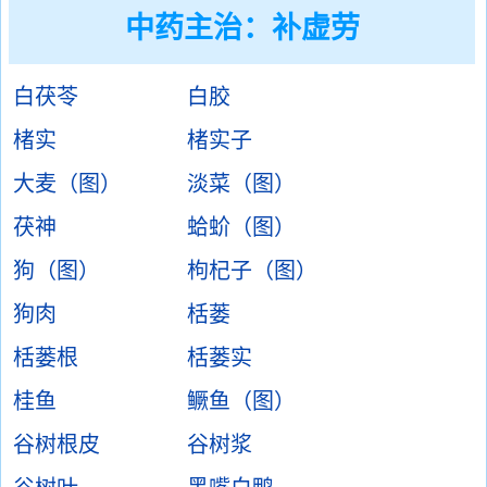
中药主治：
补虚劳
白茯苓
白胶
楮实
楮实子
大麦（图）
淡菜（图）
茯神
蛤蚧（图）
狗（图）
枸杞子（图）
狗肉
栝蒌
栝蒌根
栝蒌实
桂鱼
鳜鱼（图）
谷树根皮
谷树浆