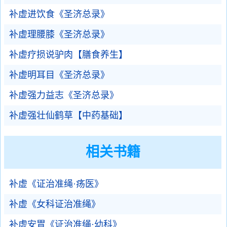
补虚进饮食《圣济总录》
补虚理腰膝《圣济总录》
补虚疗损说驴肉【膳食养生】
补虚明耳目《圣济总录》
补虚强力益志《圣济总录》
补虚强壮仙鹤草【中药基础】
相关书籍
补虚《证治准绳·疡医》
补虚《女科证治准绳》
补虚安胃《证治准绳·幼科》