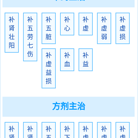
补
补
补
补
补
补
补
肾
五
五
心
虚
虚
虚
壮
劳
脏
弱
损
阳
七
伤
补
补
补
虚
血
益
益
损
方剂主治
补
补
补
补
补
补
补
肾
肾
五
下
虚
虚
虚