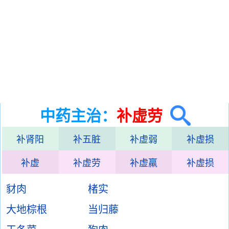
中药主治：
补虚劳
补肾阳
补五脏
补虚弱
补虚损
补虚
补虚劳
补虚羸
补虚损
豺肉
楮实
大地棕根
当归藤