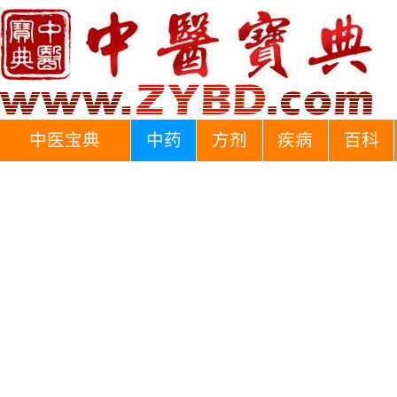
中医宝典
中药
方剂
疾病
百科