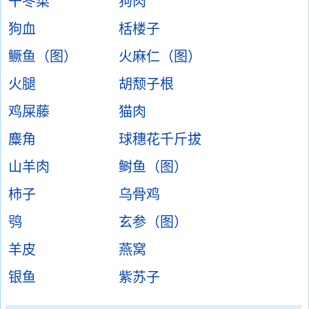
干冬菜
狗肉
狗血
栝楼子
鳜鱼（图）
火麻仁（图）
火腿
胡颓子根
鸡屎藤
猫肉
麋角
球穗花千斤拔
山羊肉
鲥鱼（图）
柿子
乌骨鸡
鸮
玄参（图）
羊皮
燕窝
银鱼
紫苏子