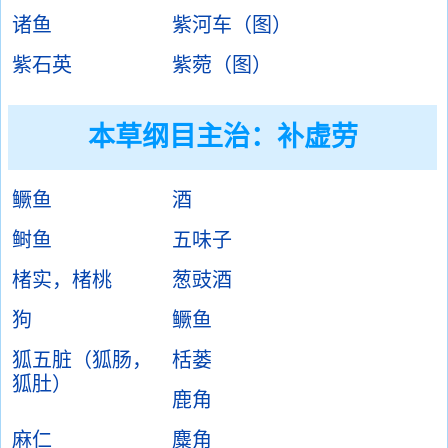
诸鱼
紫河车（图）
紫石英
紫菀（图）
本草纲目主治：补虚劳
鳜鱼
酒
鲥鱼
五味子
楮实，楮桃
葱豉酒
狗
鳜鱼
狐五脏（狐肠，
栝蒌
狐肚）
鹿角
麻仁
麋角