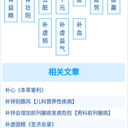
益
壮
脏
元
劳
羸
精
阳
补
补
补
虚
虚
血
损
益
气
相关文章
补心《本草害利》
补锌别跟风【儿科营养性疾病】
补锌会增加前列腺癌发病危险【男科前列腺癌】
补虚固精《圣济总录》