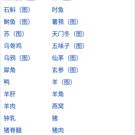
石斛（图）
时鱼
鲥鱼（图）
薯蓣（图）
苏（图）
天门冬（图）
乌骨鸡
五味子（图）
乌鸦（图）
仙茅（图）
犀角
玄参（图）
鸭
羊（图）
羊肝
羊角
羊肉
燕窝
钟乳
猪
猪脊髓
猪肉