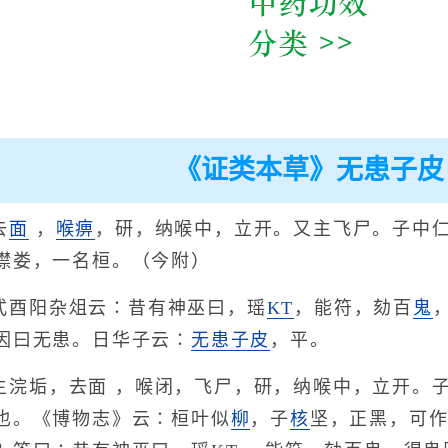
《证类本草》无患子皮
去
面
，
喉痹
，研，纳喉中，立开。又主飞尸。子中
噤娄，一名桓。（今附）
式酉阳杂俎云∶昔有神巫曰，瑶
KT
，能符，劾百
鬼
因曰无患。日华子云∶
无患子皮
，平。
主浣垢，去面 ，喉闭，飞尸，研，纳喉中，立开。
也。《博物志》云∶桓叶似
柳
，子
核
坚，正黑，可