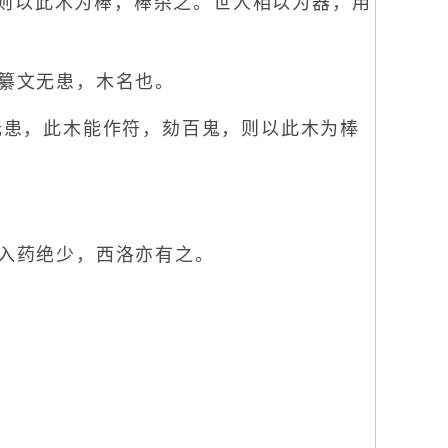
鬼则以此木为棒，棒杀之。世人相以为器，用
纂文无患，木名也。
无患，此木能作符，劾百鬼，则以此木为棒
入药绝少，西洛亦有之。