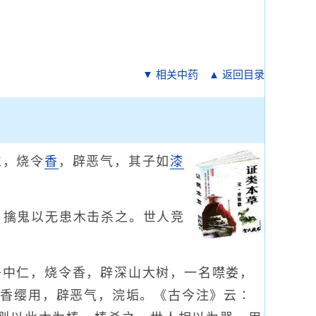
▼ 相关中药
▲ 返回目录
仁，烧令
香
，辟恶气，其子如
漆
，擒鬼以无患木击杀之。世人竞
子中仁，烧令香，辟深山大树，一名噤娄，
作香缨用，辟恶气，浣垢。《古今注》云∶