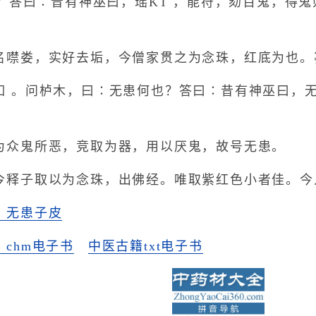
？答曰∶昔有神巫曰，瑶KT ，能符，劾百鬼，得
名噤娄，实好去垢，今僧家贯之为念珠，红底为也。
如 。问栌木，曰∶无患何也？答曰∶昔有神巫曰，
为众鬼所恶，竞取为器，用以厌鬼，故号无患。
今释子取以为念珠，出佛经。唯取紫红色小者佳。今
》无患子皮
chm电子书
中医古籍txt电子书