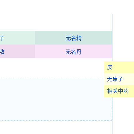
子
无名精
散
无名丹
皮
无患子
相关中药