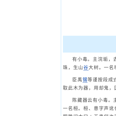
有小毒。主浣垢，
珠，生山
谷
大树。一名
臣禹
锡
等谨按段成
取此木为器，用却鬼，
陈藏器云有小毒。
一名桓。桓、患字声讹