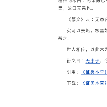
程稚问木曰∶无患何也
鬼，故曰无患也。
《纂文》云∶无患
实可以去垢，核黑
杀之。
世人相传，以此木
衍义曰∶
无患子
，
引用：
《证类本草
下载：
《证类本草》