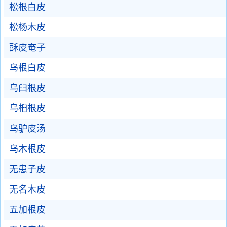
松根白皮
松杨木皮
酥皮奄子
乌根白皮
乌臼根皮
乌桕根皮
乌驴皮汤
乌木根皮
无患子皮
无名木皮
五加根皮