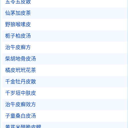
五苓五皮散
仙茅加皮茶
野狼喉嗉皮
栀子柏皮汤
治牛皮癣方
柴胡地骨皮汤
橘皮玳玳花茶
千金牡丹皮散
千岁垣中肤皮
治牛皮癣效方
子童桑白皮汤
黄芪米醋脆皮鲤