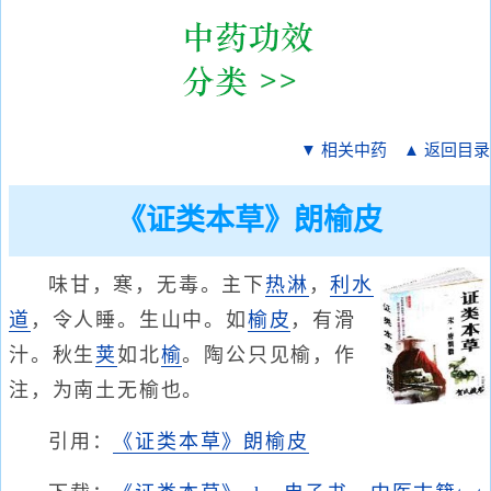
▼ 相关中药
▲ 返回目录
《证类本草》朗榆皮
味甘，寒，无毒。主下
热淋
，
利水
道
，令人睡。生山中。如
榆皮
，有滑
汁。秋生
荚
如北
榆
。陶公只见榆，作
注，为南土无榆也。
引用：
《证类本草》朗榆皮