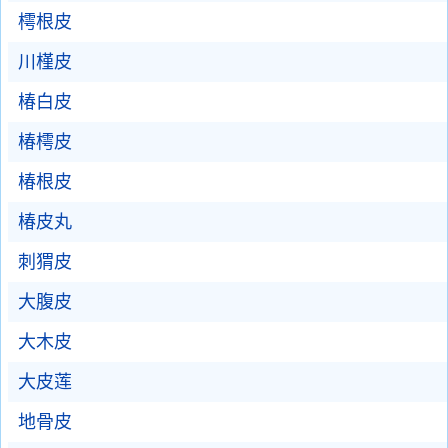
樗根皮
川槿皮
椿白皮
椿樗皮
椿根皮
椿皮丸
刺猬皮
大腹皮
大木皮
大皮莲
地骨皮