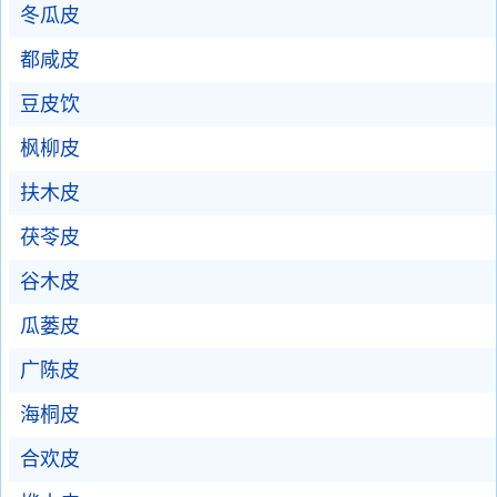
冬瓜皮
都咸皮
豆皮饮
枫柳皮
扶木皮
茯苓皮
谷木皮
瓜蒌皮
广陈皮
海桐皮
合欢皮