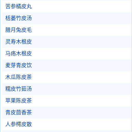
苦参橘皮丸
栝蒌竹皮汤
腊月兔皮毛
灵寿木根皮
马疡木根皮
麦芽青皮饮
木瓜陈皮茶
糯皮竹茹汤
苹果陈皮茶
青皮茴香茶
人参樗皮散