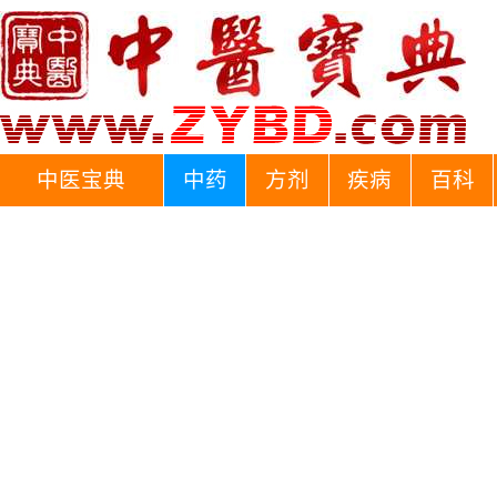
中医宝典
中药
方剂
疾病
百科