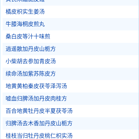
橘皮枳实生姜汤
牛膝海桐皮煎丸
桑白皮等汁十味煎
逍遥散加丹皮山栀方
小柴胡去参加青皮汤
续命汤加紫苏陈皮方
地黄黄柏秦皮茯苓泽泻汤
嘘血归脾汤加丹皮肉桂方
百合地黄牡丹皮半夏茯苓汤
归脾汤去木香加丹皮山栀方
桂枝当归牡丹皮桃仁枳实汤