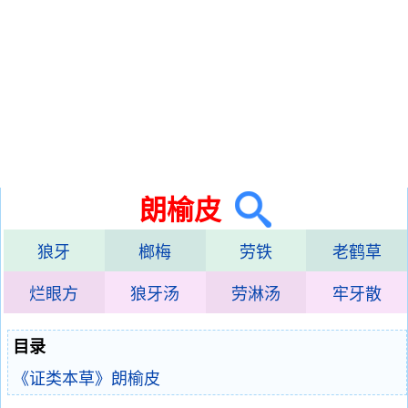
朗榆皮
狼牙
榔梅
劳铁
老鹤草
烂眼方
狼牙汤
劳淋汤
牢牙散
目录
《证类本草》朗榆皮