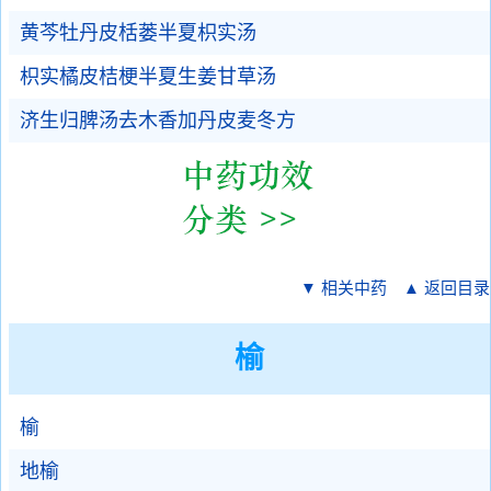
黄芩牡丹皮栝蒌半夏枳实汤
枳实橘皮桔梗半夏生姜甘草汤
济生归脾汤去木香加丹皮麦冬方
▼ 相关中药
▲ 返回目录
榆
榆
地榆