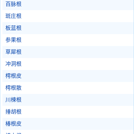
百脉根
斑庄根
板蓝根
参果根
草犀根
冲洞根
樗根皮
樗根散
川楝根
捶胡根
椿根皮