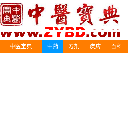
中医宝典
中药
方剂
疾病
百科