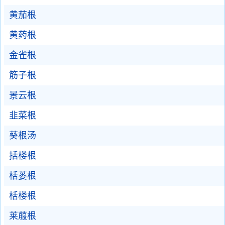
黄茄根
黄药根
金雀根
筋子根
景云根
韭菜根
葵根汤
括楼根
栝蒌根
栝楼根
莱菔根