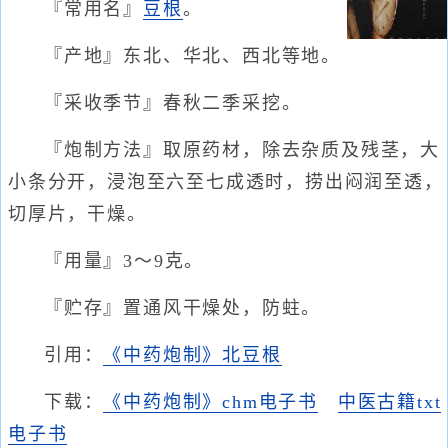
『常用名』
豆
根
。
『产地』东北、华北、西北等地。
『采收季节』春秋二季采挖。
『炮制方法』取原药材，除去杂质及残茎，大
小条分开，浸泡至六至七成透时，捞出闷润至透，
切厚片，干燥。
『用量』3～9克。
『贮存』置通风干燥处，防蛀。
引用：
《中药炮制》北豆根
下载：
《中药炮制》chm电子书
中医古籍txt
电子书