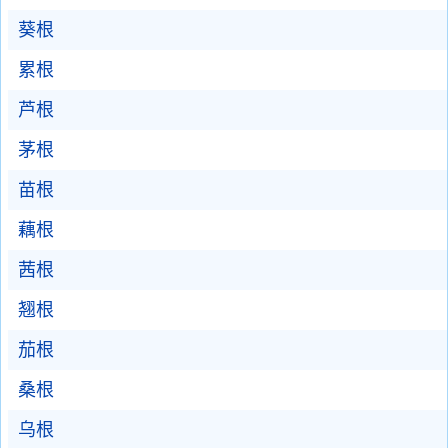
葵根
累根
芦根
茅根
苗根
藕根
茜根
翘根
茄根
桑根
乌根