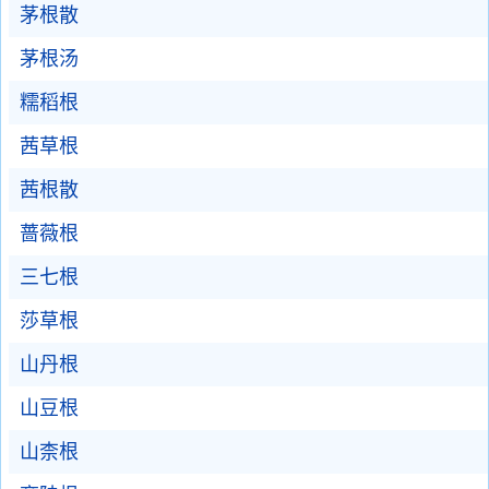
茅根散
茅根汤
糯稻根
茜草根
茜根散
蔷薇根
三七根
莎草根
山丹根
山豆根
山柰根