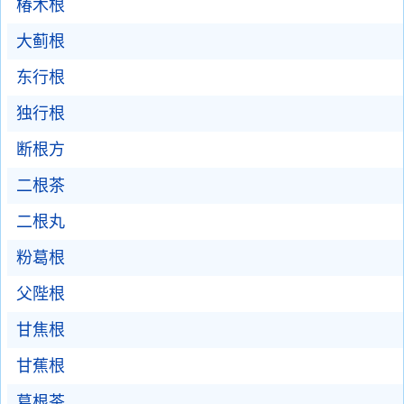
椿木根
大蓟根
东行根
独行根
断根方
二根茶
二根丸
粉葛根
父陛根
甘焦根
甘蕉根
葛根茶