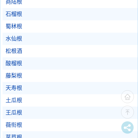
商陆根
石榴根
蜀秫根
水仙根
松根酒
酸榴根
藤梨根
天寿根
土瓜根
王瓜根
薇衔根
莴苣根