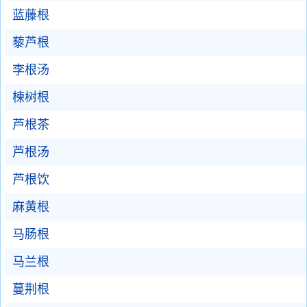
蓝藤根
藜芦根
李根汤
楝树根
芦根茶
芦根汤
芦根饮
麻黄根
马肠根
马兰根
蔓荆根