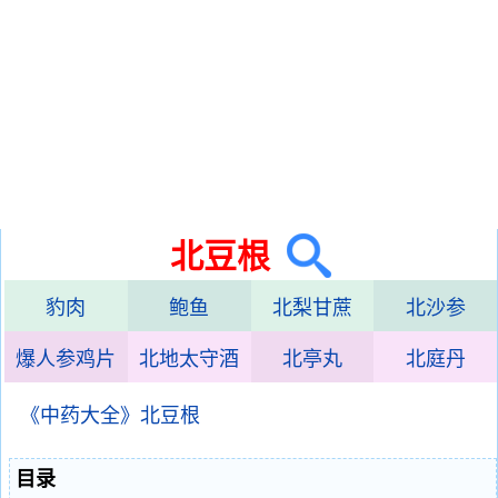
北豆根
豹肉
鲍鱼
北梨甘蔗
北沙参
爆人参鸡片
北地太守酒
北亭丸
北庭丹
《中药大全》北豆根
目录