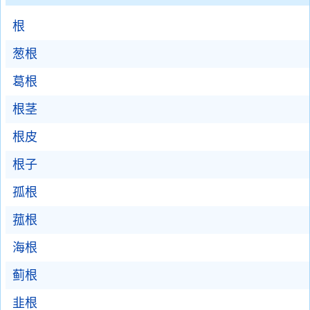
根
葱根
葛根
根茎
根皮
根子
孤根
菰根
海根
蓟根
韭根