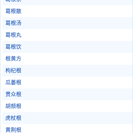
葛根散
葛根汤
葛根丸
葛根饮
根黄方
枸杞根
瓜蒌根
贯众根
胡颓根
虎杖根
黄荆根