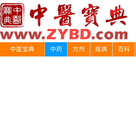
中医宝典
中药
方剂
疾病
百科