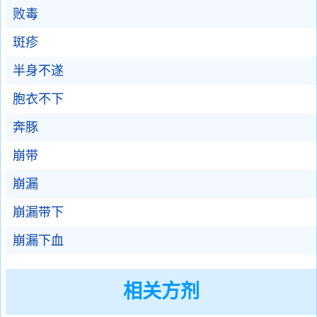
败毒
斑疹
半身不遂
胞衣不下
奔豚
崩带
崩漏
崩漏带下
崩漏下血
相关方剂