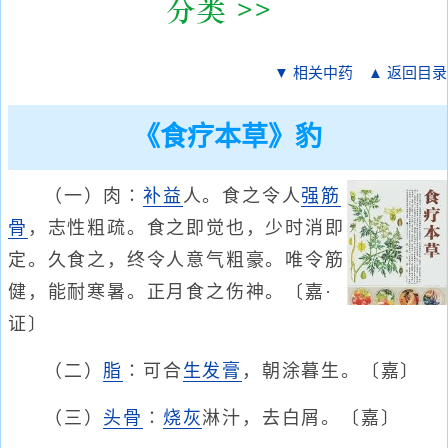
▼ 相关中药
▲ 返回目录
《食疗本草》豹
（一）肉∶
补益
人。食之令人
强筋
骨
，志性粗疏。食之即觉也，少时消即
定。久食之，终令人意气粗豪。唯令筋
健，能耐寒暑。正月食之伤神。〔嘉·
证〕
（二）
脂
∶可合
生发膏
，朝涂暮生。〔嘉〕
（三）
头骨
∶
烧灰
淋汁，去白屑。〔嘉〕