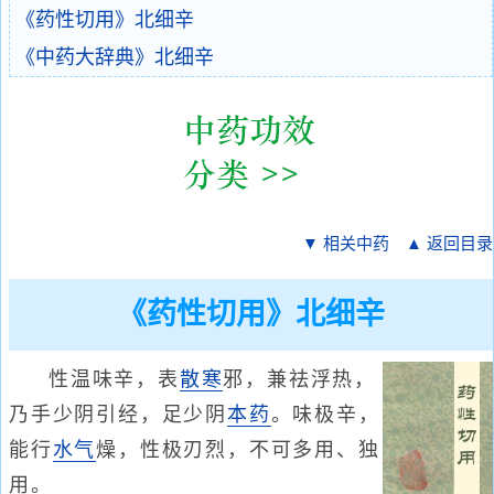
《药性切用》北细辛
《中药大辞典》北细辛
▼ 相关中药
▲ 返回目录
《药性切用》北细辛
性温味辛，表
散寒
邪，兼祛浮热，
乃手少阴引经，足少阴
本药
。味极辛，
能行
水气
燥，性极刃烈，不可多用、独
用。