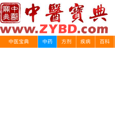
中医宝典
中药
方剂
疾病
百科