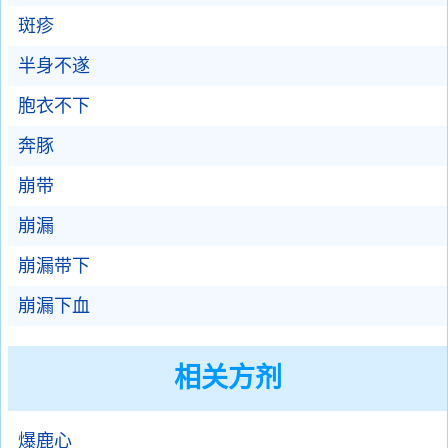
斑疹
半身不遂
胞衣不下
奔豚
崩带
崩漏
崩漏带下
崩漏下血
相关方剂
爆鹿心