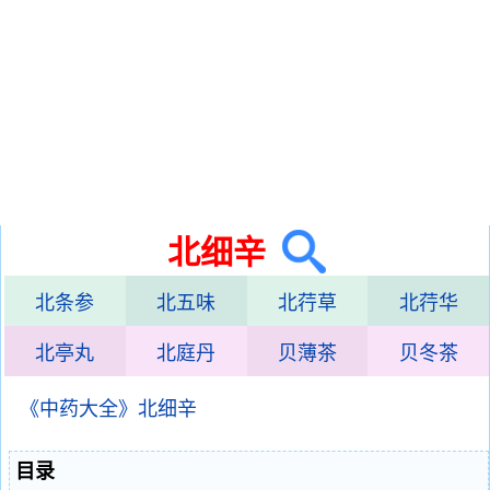
北细辛
北条参
北五味
北荇草
北荇华
北亭丸
北庭丹
贝薄茶
贝冬茶
《中药大全》北细辛
目录