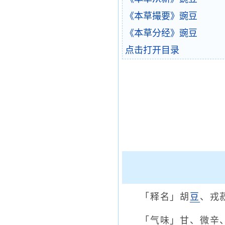
《本草撮要》豌豆
《本草分经》豌豆
点击打开目录
「释名」胡
豆
、戎
「气味」甘、微辛