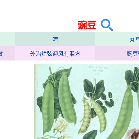
豌豆
湾
丸
杖
外治烂弦迎风有泪方
豌豆