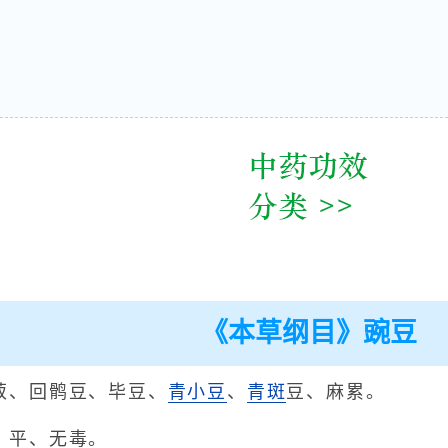
《本草纲目》豌豆
菽、回鹘豆、毕豆、
青小豆
、
青
斑
豆、麻累。
、平、无毒。