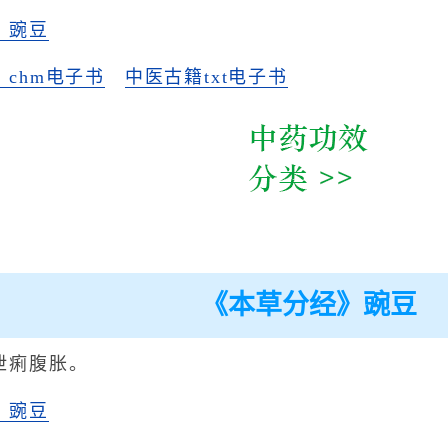
》豌豆
chm电子书
中医古籍txt电子书
《本草分经》豌豆
泄痢腹胀。
》豌豆