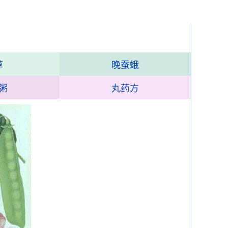
草
晚蚕蛾
粥
丸药方