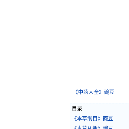
《中药大全》豌豆
目录
《本草纲目》豌豆
《本草从新》豌豆