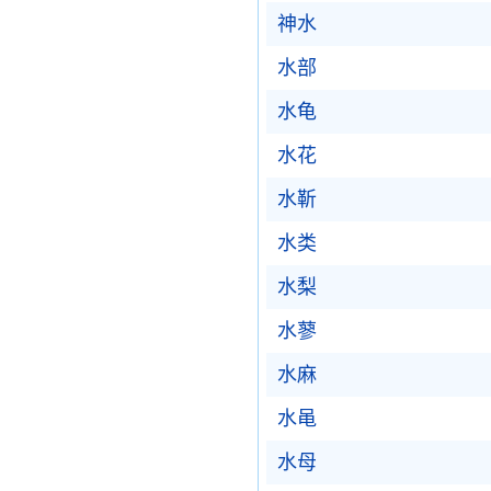
神水
水部
水龟
水花
水靳
水类
水梨
水蓼
水麻
水黾
水母