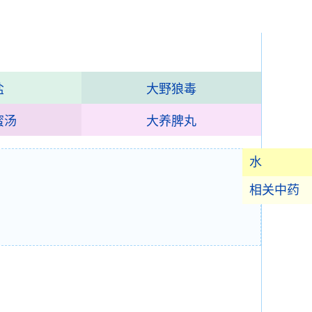
盐
大野狼毒
蜜汤
大养脾丸
水
相关中药