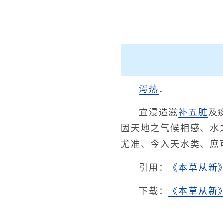
泻热
．
宜浸造滋
补五脏
及
因天地之气候相感、水
尤准、今入天水类、庶
引用：
《本草从新
下载：
《本草从新》