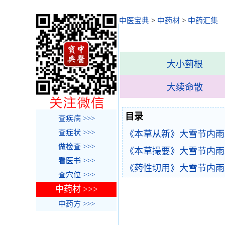
中医宝典
>
中药材
>
中药汇集
大小蓟根
大续命散
目录
查疾病 >>>
查症状 >>>
《本草从新》大雪节内雨
做检查 >>>
《本草撮要》大雪节内雨
看医书 >>>
《药性切用》大雪节内雨
查穴位 >>>
中药材 >>>
中药方 >>>