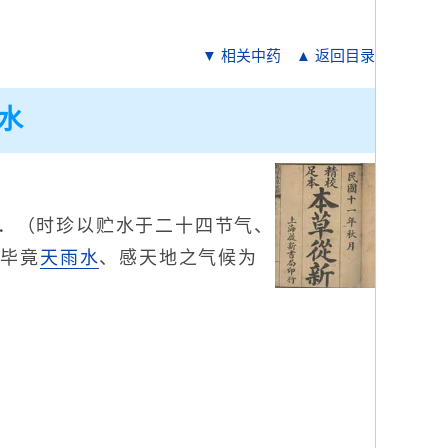
▼ 相关中药
▲ 返回目录
水
．（时珍以贮水于二十四节气、
、毕竟
天雨水
、感天地之气候为