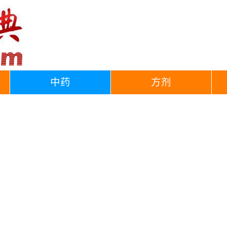
中药
方剂