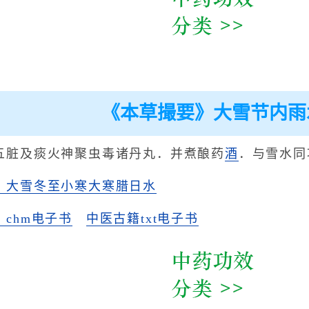
《本草撮要》大雪节内雨
五脏及痰火神聚虫毒诸丹丸．并煮酿药
酒
．与雪水同
》大雪冬至小寒大寒腊日水
chm电子书
中医古籍txt电子书