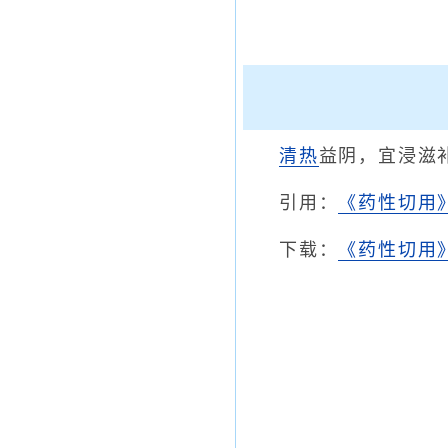
清热
益阴，宜浸滋
引用：
《药性切用
下载：
《药性切用》