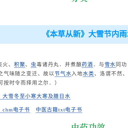
《本草从新》大雪节内雨
痰火、
积聚
、
虫
毒诸丹丸．并煮酿
药酒
．与
雪水
同功
之气味随之变迁、故以
节气水
入地
水类
、洛谓不然
可按时令而择用之尔．）
》大雪冬至小寒大寒及腊日水
chm电子书
中医古籍txt电子书