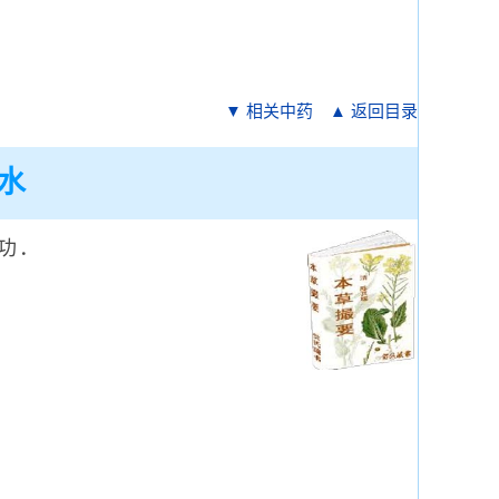
▼ 相关中药
▲ 返回目录
水
功．