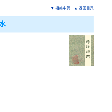
▼ 相关中药
▲ 返回目录
水