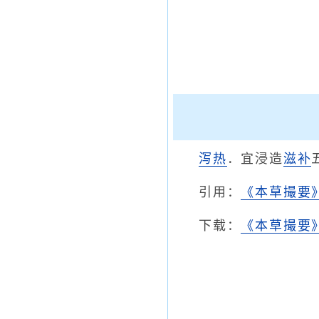
泻热
．宜浸造
滋补
引用：
《本草撮要
下载：
《本草撮要》