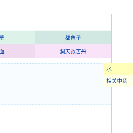
草
都角子
血
洞天救苦丹
水
相关中药