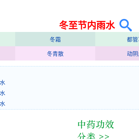
冬至节内雨水
冬霜
都管
冬青散
动阴
水
水
水