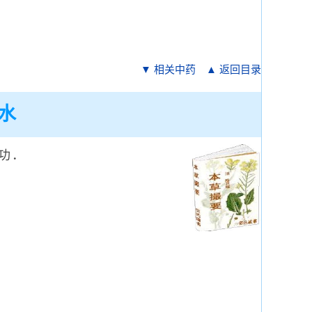
▼ 相关中药
▲ 返回目录
水
功．