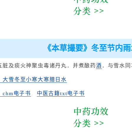
《本草撮要》冬至节内雨
五脏及痰火神聚虫毒诸丹丸．并煮酿药
酒
．与雪水同
》大雪冬至小寒大寒腊日水
chm电子书
中医古籍txt电子书