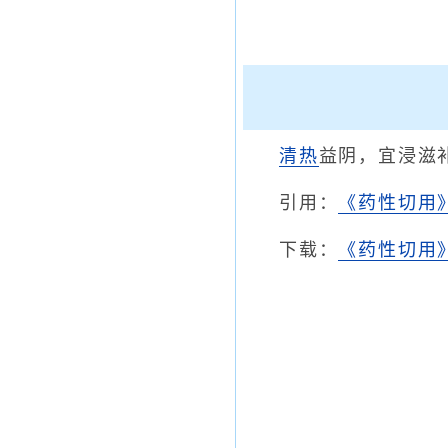
清热
益阴，宜浸滋
引用：
《药性切用
下载：
《药性切用》