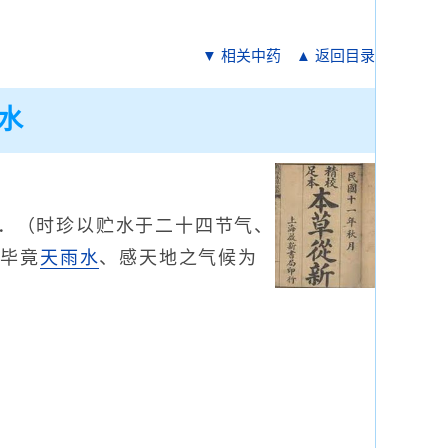
▼ 相关中药
▲ 返回目录
水
．（时珍以贮水于二十四节气、
、毕竟
天雨水
、感天地之气候为