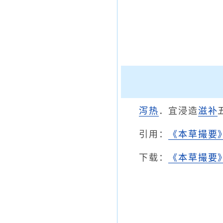
泻热
．宜浸造
滋补
引用：
《本草撮要
下载：
《本草撮要》