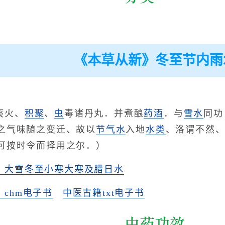
《本草从新》冬至节内雨
痰火、
积聚
、
虫
毒诸丹丸．并煮酿
药酒
．与
雪水
同功
之气味随之变迁、故以
节气水
入地
水类
、洛谓不然
可按时令而择用之尔．）
》大雪冬至小寒大寒及腊日水
chm电子书
中医古籍txt电子书