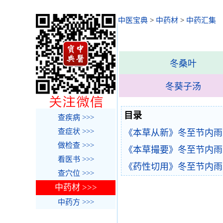
中医宝典
>
中药材
>
中药汇集
冬桑叶
冬葵子汤
目录
查疾病 >>>
查症状 >>>
《本草从新》冬至节内雨
做检查 >>>
《本草撮要》冬至节内雨
看医书 >>>
《药性切用》冬至节内雨
查穴位 >>>
中药材 >>>
中药方 >>>