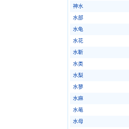
神水
水部
水龟
水花
水靳
水类
水梨
水蓼
水麻
水黾
水母