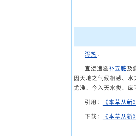
泻热
．
宜浸造滋
补五脏
及
因天地之气候相感、水
尤准、今入天水类、庶
引用：
《本草从新
下载：
《本草从新》