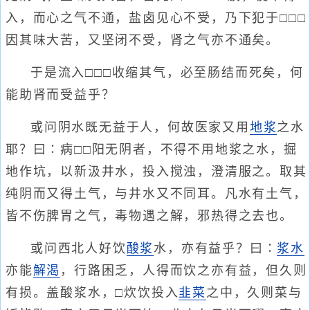
入，而心之气不通，盐卤见心不受，乃下犯于□□□
因其味大苦，又坚闭不受，肾之气亦不通矣。
于是流入□□□收缩其气，必至肠结而死矣，何
能助肾而受益乎？
或问阴水既无益于人，何故医家又用
地浆
之水
耶？曰∶病□□阳无阴者，不得不用地浆之水，掘
地作坑，以新汲井水，投入搅浊，澄清服之。取其
纯阴而又得土气，与井水又不同耳。凡水有土气，
皆不伤脾胃之气，毒物遇之解，邪热得之去也。
或问西北人好饮
酸浆
水，亦有益乎？曰∶
浆水
亦能
解渴
，行路困乏，人得而饮之亦有益，但久则
有损。盖酸浆水，□炊饮投入
韭菜
之中，久则菜与