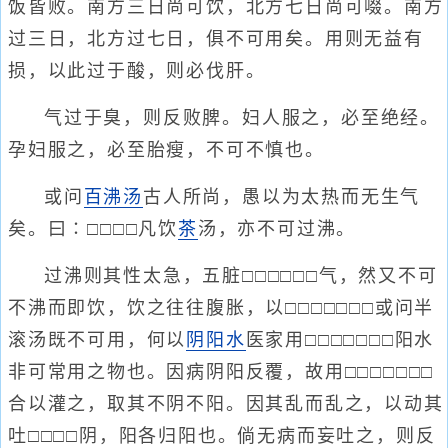
饭皆败。南方三日尚可饮，北方七日尚可啜。南方
过三日，北方过七日，俱不可用矣。用则无益有
损，以此过于酸，则必伐肝。
气过于臭，则反败脾。妇人服之，必至绝经。
孕妇服之，必至胎瘦，不可不慎也。
或问
百沸汤
古人所尚，愚以为太热而无生气
矣。曰∶□□□□凡饮
茶
汤，亦不可过沸。
过沸则其性太急，五脏□□□□□□气，然又不可
不沸而即饮，饮之往往腹胀，以□□□□□□□或问半
滚汤既不可用，何以
阴阳水
医家用□□□□□□□阳水
非可常用之物也。因病阴阳反覆，故用□□□□□□□
合以灌之，取其不阴不阳。因其乱而乱之，以动其
吐□□□□阴，阳各归阳也。倘无病而妄吐之，则反