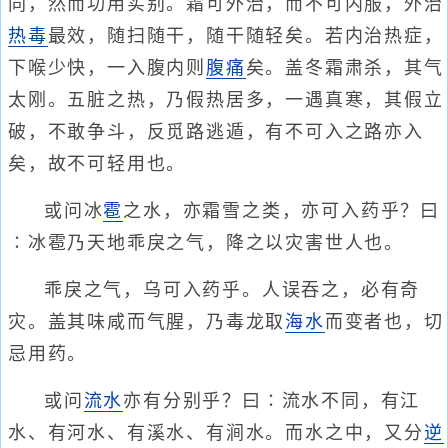
同，然而功用实别。霜可外治，而不可内服，外治
热毒
最效，随扫随干，随干随轻矣。若内治热症，
下喉少快，一入腹内则
腹痛
矣。盖冬霜肃杀，其气
太刚。五脏之热，乃假热居多，一遇真寒，其假立
破，不敢争斗，反觅路逃遁，有不可入之路亦入
矣，故不可轻用也。
或问冰
雹
之水，亦霜雪之类，亦可入药乎？曰
∶冰雹乃天地乖戾之气，降之以灾害世人也。
乖戾之气，乌可入药乎。人误吞之，必有奇
灾。盖其味咸而气腥，乃毒龙取
海水
而变者也，切
忌用药。
或问
流水
亦有分别乎？曰∶流水不同，有江
水、有河水、有溪水、有涧水。而水之中，又分
逆