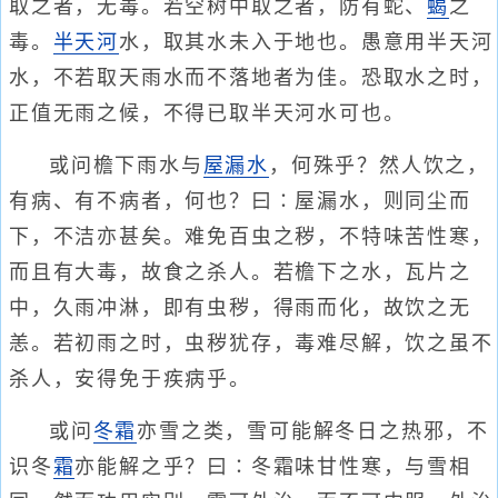
取之者，无毒。若空树中取之者，防有蛇、
蝎
之
毒。
半天河
水，取其水未入于地也。愚意用半天河
水，不若取天雨水而不落地者为佳。恐取水之时，
正值无雨之候，不得已取半天河水可也。
或问檐下雨水与
屋漏水
，何殊乎？然人饮之，
有病、有不病者，何也？曰∶屋漏水，则同尘而
下，不洁亦甚矣。难免百虫之秽，不特味苦性寒，
而且有大毒，故食之杀人。若檐下之水，瓦片之
中，久雨冲淋，即有虫秽，得雨而化，故饮之无
恙。若初雨之时，虫秽犹存，毒难尽解，饮之虽不
杀人，安得免于疾病乎。
或问
冬霜
亦雪之类，雪可能解冬日之热邪，不
识冬
霜
亦能解之乎？曰∶冬霜味甘性寒，与雪相