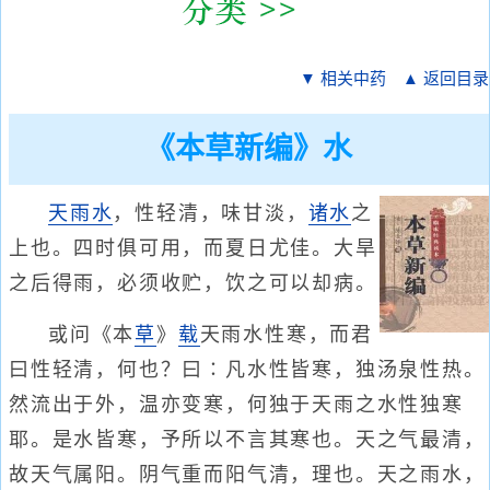
▼ 相关中药
▲ 返回目录
《本草新编》水
天雨水
，性轻清，味甘淡，
诸水
之
上也。四时俱可用，而夏日尤佳。大旱
之后得雨，必须收贮，饮之可以却病。
或问《本
草
》
载
天雨水性寒，而君
曰性轻清，何也？曰∶凡水性皆寒，独汤泉性热。
然流出于外，温亦变寒，何独于天雨之水性独寒
耶。是水皆寒，予所以不言其寒也。天之气最清，
故天气属阳。阴气重而阳气清，理也。天之雨水，