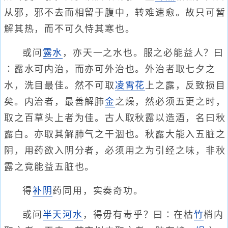
从邪，邪不去而相留于腹中，转难速愈。故只可暂
解其热，而不可久恃其寒也。
或问
露水
，亦天一之水也。服之必能益人？曰
∶露水可内治，而亦可外治也。外治者取七夕之
水，洗目最佳。然不可取
凌霄花
上之露，反致损目
矣。内治者，最善解肺
金
之燥，然必须五更之时，
取之百草头上者为佳。古人取秋露以造酒，名曰秋
露白。亦取其解肺气之干涸也。秋露大能入五脏之
阴，用药欲入阴分者，必须用之为引经之味，非秋
露之竟能益五脏也。
得
补阴
药同用，实奏奇功。
或问
半天河水
，得毋有毒乎？曰∶在枯
竹
梢内