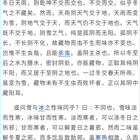
冬日天雨，则乾坤不交而交也。不交而交，似乎冬
气之不藏矣。然而，天雨则天气交于地，天雨而变
为雪，则地气交于天，而天气仍不交于地也。天气
既不交于地，则雪之气，纯是孤阴而无阳。孤阴不
长，不长则不化，故藏物而虫不生而味亦不变也。
岂惟不生虫哉，且能
杀虫
。盖阴主杀也。所以冬至
后之水为腊水，密封阴处，亦能藏物，正取其纯阴
不阳，而又居于至阴之地也。一过冬交春天所雨，
虽变为雪，藏物未有不生虫而败坏者，正以其阴中
藏阳耳。
或问雪与
冰
之性味同乎？曰∶不同也。雪味淡
而性寒，冰味甘而性寒。淡而寒者，可以涤冬日之
热邪；甘而寒者，可以解夏日之暑邪。然而二味虽
解冬夏之邪，而多饮反致助邪。盖
寒热
相激，久而