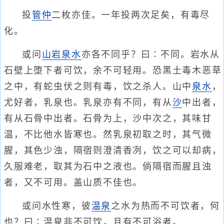
投
管仲
二枚亦佳。一年投两次足矣，有毒尽
化。
或问
山岩泉水
亦各不同乎？曰∶不同。岩水从
石壁上堕下者可饮，余不可轻用。恐黑土毒木恶草
之中，有蛇虫伏之则有毒，饮之杀人。山中
泉水
，
尤好者，乳泉也。乳泉亦有不同，有从
沙
中出者，
有从石骨中出者。石骨为上，沙中次之，其味甘
温，不比他水皆寒也。然乳泉初取之时，其气微
腥，其色少浊，隔宿则澄清香冽，饮之可以却病，
久服难老，取其为石中之液也。倘隔宿而腥且浊
者，又不可用。盖山质不佳也。
或问水性寒，彼
温泉
之水为热而不可饮者，何
也？曰∶温泉非不可饮，且有不可浴者。