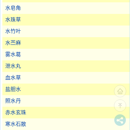
水皂角
水珠草
水竹叶
水苎麻
雾水葛
泄水丸
血水草
盐胆水
照水丹
赤水玄珠
寒水石散