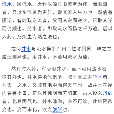
流水
、顺流水。大约以源长顺流者为佳，而顺流
者，又以东流者为更佳，取其流入生方也。然病有
顺逆，有时取逆流者，欲因其逆而逆之，正取其逆
而仍顺也。劳水者，即取流水而扬之千万遍，后以
入药，乃炼生为熟之法也。
或问
井水
与流水异乎？曰∶性寒则同，味之甘
咸淡则异也。用井水，不若用流水为佳。
然有时入药，有必用井水，而不可用流水者，
取其静也。井水得地气俱多。取平旦之
井华水
者，
为天一之水，又取其地中而得天气也，故井水在屋
内者有小毒，正以其纯阴而无阳耳。古人投入
丹砂
者，化其阴气也。井水沸溢，亦不可饮，此纯阴欲
变也。变而未化，饮之
腹胀
也。