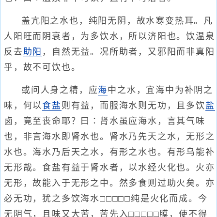
盖亢阳之水也，纯阳无阴，故水寒变热耳。凡
人阳旺而阴衰者，为多饮水，所以济阳也。饮温泉
反去
助阳
，自然无益。况所助者，又邪阳而非真阳
乎，故不可饮也。
或问人身之精，应
海
中之水，宜海中为补阴之
味，何以
食盐
则有益，而服海水则无功，且多饮
盐
卤，竟至丧命耶？曰∶肾水虽应海水，言其气味
也，非言海水即肾水也。肾水乃先天之水，无形之
水也。海水乃后天之水，有形之水也。有形乌能补
无形哉。食盐有益于肾水者，以水经火化也。火亦
无形，故能入于无形之中。然多食则过助火矣。亦
必无功，犹之多饮海水□□□□□纯是火化而成。今
无阴气，且味又大苦，苦先入□□□□□膜，使不得