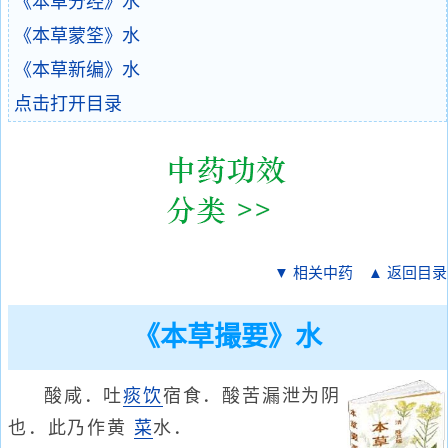
《本草分经》水
《本草蒙筌》水
《本草新编》水
点击打开目录
▼ 相关中药
▲ 返回目录
《本草撮要》水
酸咸．吐
痰饮
宿食．酸苦漏泄为阴
也．此乃作黄
菜
水．