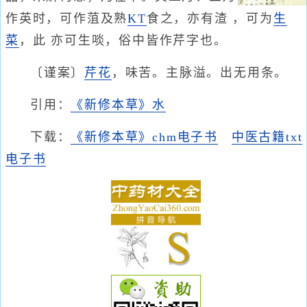
作英时，可作菹及熟
KT
食之，亦有渣 ，可为
生
菜
，此 亦可生啖，俗中皆作芹字也。
〔谨案〕
芹花
，味苦。主脉溢。出无用条。
引用：
《新修本草》水
下载：
《新修本草》chm电子书
中医古籍txt
电子书