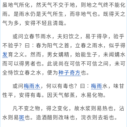
虽地气所化，然天气不交于地，则地之气终不能化
雨。是雨水仍是天气所生，而非地气也。既得天之
气为多，安得不轻且清哉。
或问立春节雨水，夫妇饮之，易于得孕，验乎
不验乎？曰∶春为阳气之首，立春之雨水，似乎得
发
育之义。然而，男女媾精，始能生子，未闻媾水
而可以得男者也。此说尚在可信不可信之间，未可
全恃饮立春之水，便为
种子奇方
也。
或问
梅雨水
，何以有毒也？曰∶
梅雨
水，味甘
性平，安得有毒。因天气郁蒸，水易化物。
凡不变之物，得之变化，故水浆则易热也，沾
水则易
斑
也。造酒醋则改味也，浣衣则去垢也。