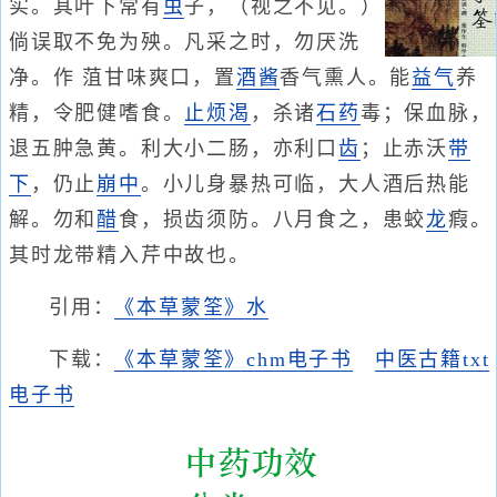
实。其叶下常有
虫
子，（视之不见。）
倘误取不免为殃。凡采之时，勿厌洗
净。作 菹甘味爽口，置
酒
酱
香气熏人。能
益气
养
精，令肥健嗜食。
止烦渴
，杀诸
石药
毒；保血脉，
退五肿急黄。利大小二肠，亦利口
齿
；止赤沃
带
下
，仍止
崩中
。小儿身暴热可临，大人酒后热能
解。勿和
醋
食，损齿须防。八月食之，患蛟
龙
瘕。
其时龙带精入芹中故也。
引用：
《本草蒙筌》水
下载：
《本草蒙筌》chm电子书
中医古籍txt
电子书