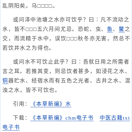
乱阴阳矣。乌□□□□。
或问泽中池塘之水亦可饮乎？曰∶凡不流动之
水，皆不□□□五六月间尤忌。恐蛇、虫、
鱼
、
鳖
之
交，而流精于水中，误饮□□□秋冬亦无害，然总不
若饮井水之为得也。
或问水不可饮止此乎？曰∶吾就日用之所需者
言之耳。若推其变，则忌饮者甚多，如浸花之水、
铜
器贮水、经宿水而有五色之光者、古井之水、混
浊之水，皆不可饮也。
引用：
《本草新编》水
下载：
《本草新编》chm电子书
中医古籍txt
电子书