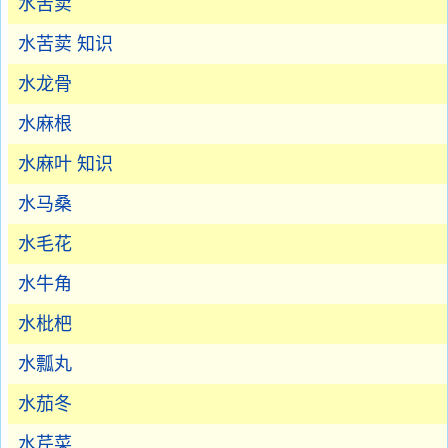
水苦荬
水苦荬 知识
水龙骨
水麻根
水麻叶 知识
水马桑
水毛花
水牛角
水枇杷
水瓢丸
水茄冬
水芹菜