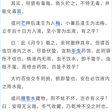
其实，何尝有毒哉。倘久贮之，不特无毒，并
能化毒
耳
。
或问
芒
种后逢壬为入
梅
，小暑后逢壬为出梅，
立冬后十日为入液，至小雪为出液，有之乎？
曰∶此《月令》载之，余何敢辨其非。但谓百
虫饮液内之水，尽皆伏蛰，宜制
杀虫
药饵，此则铎
所不信也。倘液内无雨，虫不饮水，即不蛰乎。虫
既不蛰，而修合药饵，岂皆不效乎？
大约百虫交冬则俯，俯即蛰也，安在必饮液内
之雨水哉。
或问
腊雪水
藏物，则不蛀不坏，岂亦有义乎？
曰∶安得无义哉。冬气收藏，乃乾坤不交之时也。