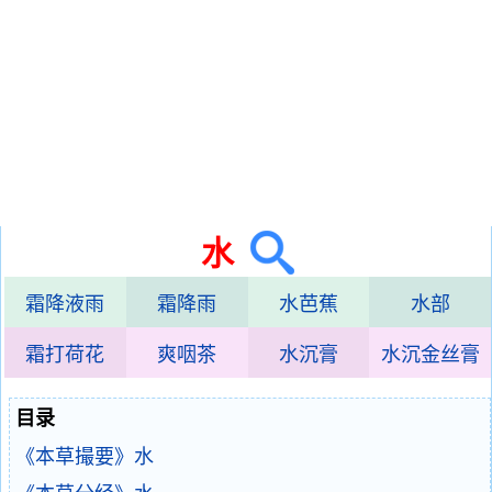
水
霜降液雨
霜降雨
水芭蕉
水部
霜打荷花
爽咽茶
水沉膏
水沉金丝膏
目录
《本草撮要》水