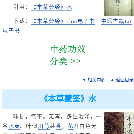
引用：
《本草分经》水
下载：
《本草分经》chm电子书
中医古籍txt
电子书
▼ 相关中药
▲ 返回目录
《本草蒙筌》水
味甘，气平。无毒。多生池泽，一
名
水英
。叶似
川芎
甚
香
，
花
开白色无