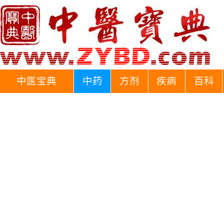
中医宝典
中药
方剂
疾病
百科