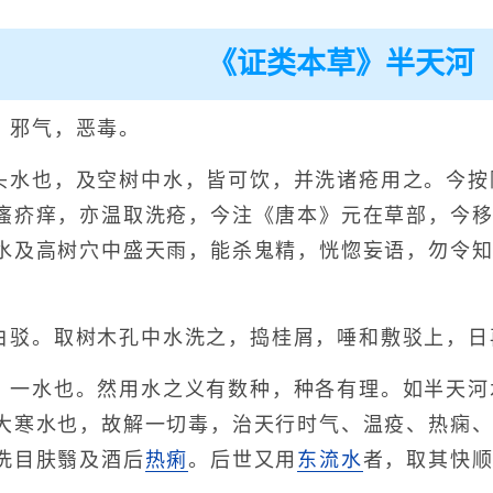
《证类本草》半天河
，邪气，恶毒。
头水也，及空树中水，皆可饮，并洗诸疮用之。今按
瘙疥痒，亦温取洗疮，今注《唐本》元在草部，今
水及高树穴中盛天雨，能杀鬼精，恍惚妄语，勿令
白驳。取树木孔中水洗之，捣桂屑，唾和敷驳上，日
，一水也。然用水之义有数种，种各有理。如半天河
大寒水也，故解一切毒，治天行时气、温疫、热痫
洗目肤翳及酒后
热痢
。后世又用
东流水
者，取其快