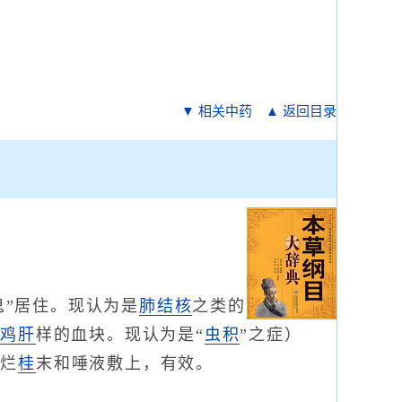
▼ 相关中药
▲ 返回目录
鬼”居住。现认为是
肺结核
之类的
出
鸡肝
样的血块。现认为是“
虫积
”之症）
捣烂
桂
末和唾液敷上，有效。