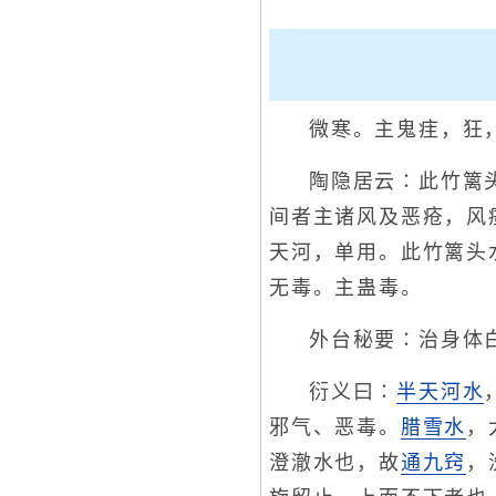
微寒。主鬼疰，狂
陶隐居云∶此竹篱
间者主诸风及恶疮，风
天河，单用。此竹篱头
无毒。主蛊毒。
外台秘要∶治身体
衍义曰∶
半天河水
邪气、恶毒。
腊雪水
，
澄澈水也，故
通九窍
，