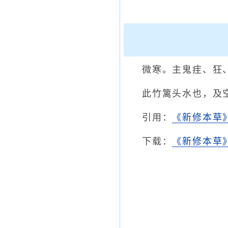
微寒。主鬼疰、狂
此竹篱头水也，及
引用：
《新修本草
下载：
《新修本草》