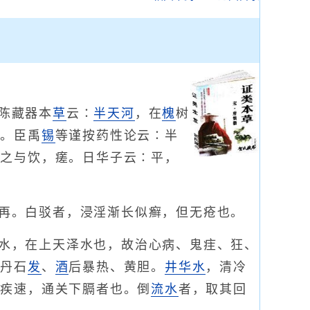
陈藏器本
草
云∶
半天河
，在
槐
树
移。臣禹
锡
等谨按药性论云∶半
知之与饮，瘥。日华子云∶平，
再。白驳者，浸淫渐长似癣，但无疮也。
水，在上天泽水也，故治心病、鬼疰、狂、
、丹石
发
、
酒
后暴热、黄胆。
井华水
，清冷
顺疾速，通关下膈者也。倒
流水
者，取其回