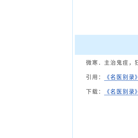
微寒．主治鬼疰，
引用：
《名医别录
下载：
《名医别录》