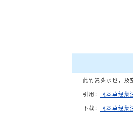
此竹篱头水也，及
引用：
《本草经集
下载：
《本草经集注