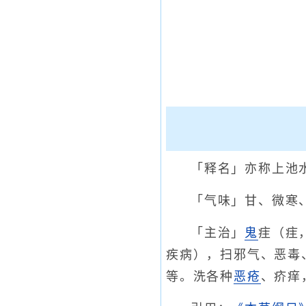
「释名」亦称上池
「气味」甘、微寒
「主治」
鬼
疰（疰
疾病），扫邪气、恶毒
等。洗各种
恶疮
、疥痒