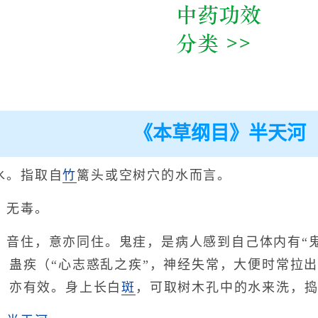
《本草纲目》半天河
水。指取自
竹
篱头或空树穴的水而言。
、无毒。
，音住，意亦同住。鬼疰，是病人感到自己体内有“
、蛊疾（“心志惑乱之疾”，神经失常，大便时常拉
，亦有效。身上长白
斑
，可取树木孔中的水来洗，