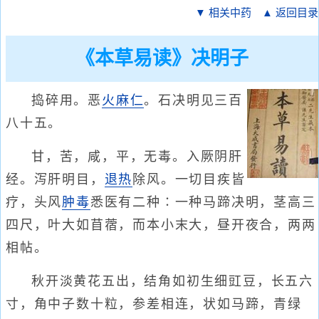
▼ 相关中药
▲ 返回目录
《本草易读》决明子
捣碎用。恶
火麻仁
。石决明见三百
八十五。
甘，苦，咸，平，无毒。入厥阴肝
经。泻肝明目，
退热
除风。一切目疾皆
疗，头风
肿毒
悉医有二种∶一种马蹄决明，茎高三
四尺，叶大如苜蓿，而本小末大，昼开夜合，两两
相帖。
秋开淡黄花五出，结角如初生细豇豆，长五六
寸，角中子数十粒，参差相连，状如马蹄，青绿