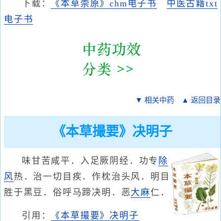
下载：
《本草崇原》chm电子书
中医古籍txt
电子书
▼ 相关中药
▲ 返回目录
《本草撮要》决明子
味甘苦咸平．入足厥阴经．功专
除
风
热．治一切目疾．作枕治头风．明目
胜于黑豆．俗呼马蹄决明．恶
大麻
仁．
引用：
《本草撮要》决明子