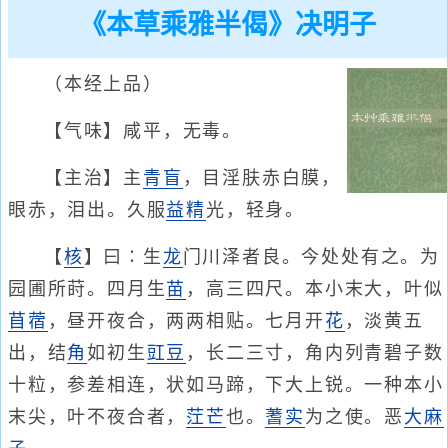
《本草乘雅半偈》决明子
（本经上品）
【气味】咸平，无毒。
【主治】主
青盲
，目淫肤赤白膜，
眼赤，泪出。久服
益精
光，轻身。
【
核
】曰∶生
龙
门川泽者良。今处处有之。为
园圃所莳。四月生
苗
，高三四尺。本小末大，叶似
苜蓿
，昼开夜合，两两相贴。七月开
花
，淡黄五
出，结
角
如初生
豇豆
，长二三寸，角内列青碧子数
十粒，参差相连，状如马蹄，下大上锐。一种本小
末尖，叶不夜合者，
茳芒
也。
蓍实
为之使。恶
大麻