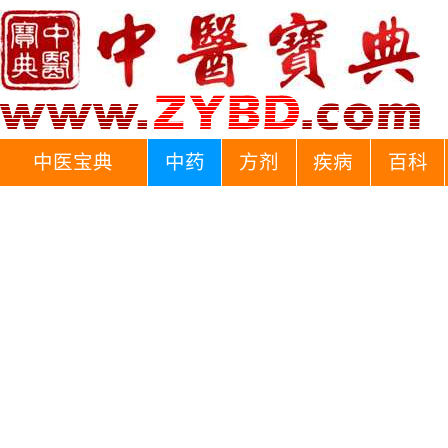
中医宝典
中药
方剂
疾病
百科