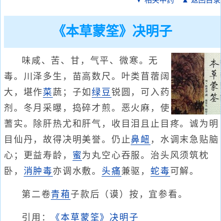
▼ 相关中药
▲ 返回目录
《本草蒙筌》决明子
味咸、苦、甘，气平、微寒。无
毒。川泽多生，苗高数尺。叶类苜蓿阔
大，堪作
菜
蔬；子如
绿豆
锐圆，可入药
剂。冬月采曝，捣碎才煎。恶火麻，使
蓍实。除肝热尤和肝气，收目泪且止目疼。诚为明
目仙丹，故得决明美誉。仍止
鼻衄
，水调末急贴脑
心；更益寿龄，
蜜
为丸空心吞服。治头风须筑枕
卧，
消肿毒
亦调水敷。
头痛
兼驱，
蛇毒
可解。
第二卷
青葙
子款后（谟）按，宜参看。
引用：
《本草蒙筌》决明子