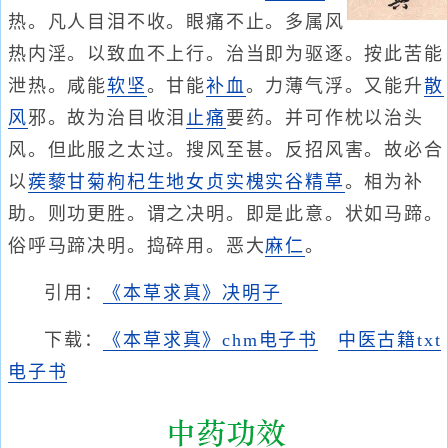
热。凡人目泪不收。眼痛不止。多属风
热内淫。以致血不上行。治当即为驱逐。按此苦能
泄热。咸能
软坚
。甘能
补血
。力薄气浮。又能升
散
风
邪。故为治目收泪
止痛
要药。并可作枕以治头
风。但此服之太过。搜风至甚。反招风害。故必合
以
蒺藜
甘菊
枸杞
生地
女贞实
槐实
谷精草
。相为补
助。则功更胜。谓之决明。即是此意。状如马蹄。
俗呼马蹄决明。捣碎用。恶大
麻仁
。
引用：
《本草求真》决明子
下载：
《本草求真》chm电子书
中医古籍txt
电子书