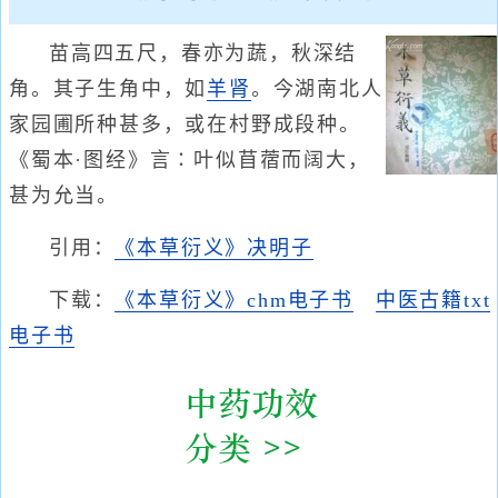
苗高四五尺，春亦为蔬，秋深结
角。其子生角中，如
羊肾
。今湖南北人
家园圃所种甚多，或在村野成段种。
《蜀本·图经》言∶叶似苜蓿而阔大，
甚为允当。
引用：
《本草衍义》决明子
下载：
《本草衍义》chm电子书
中医古籍txt
电子书