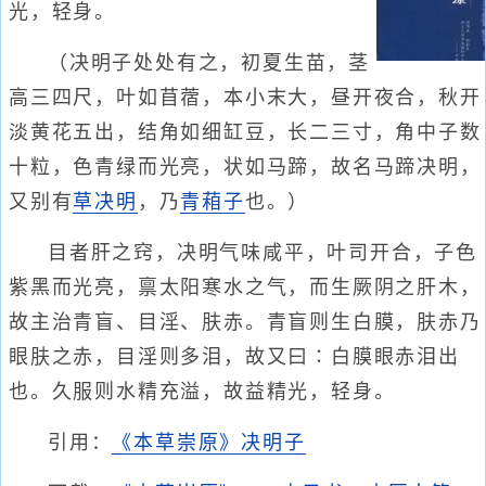
光，轻身。
（决明子处处有之，初夏生苗，茎
高三四尺，叶如苜蓿，本小末大，昼开夜合，秋开
淡黄花五出，结角如细缸豆，长二三寸，角中子数
十粒，色青绿而光亮，状如马蹄，故名马蹄决明，
又别有
草决明
，乃
青葙子
也。）
目者肝之窍，决明气味咸平，叶司开合，子色
紫黑而光亮，禀太阳寒水之气，而生厥阴之肝木，
故主治青盲、目淫、肤赤。青盲则生白膜，肤赤乃
眼肤之赤，目淫则多泪，故又曰∶白膜眼赤泪出
也。久服则水精充溢，故益精光，轻身。
引用：
《本草崇原》决明子