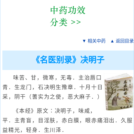
▼ 相关中药
▲ 返回目录
《名医别录》决明子
味苦、甘，微寒，无毒．主治唇口
青．生龙门，石决明生豫章．十月十日
采，阴干（蓍实为之使，恶大麻子．）
《本经》原文∶决明子，味咸，
平．主青盲，目淫肤，赤白膜，眼赤痛泪出．久服
益精光，轻身．生川泽．