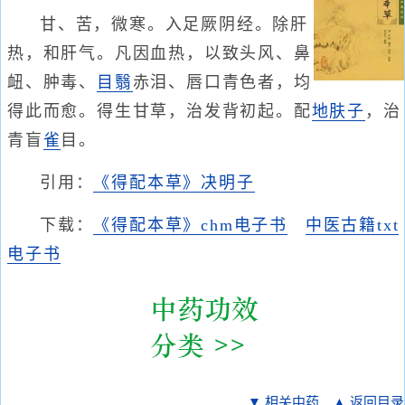
甘、苦，微寒。入足厥阴经。除肝
热，和肝气。凡因血热，以致头风、鼻
衄、肿毒、
目翳
赤泪、唇口青色者，均
得此而愈。得生甘草，治发背初起。配
地肤子
，治
青盲
雀
目。
引用：
《得配本草》决明子
下载：
《得配本草》chm电子书
中医古籍txt
电子书
▼ 相关中药
▲ 返回目录