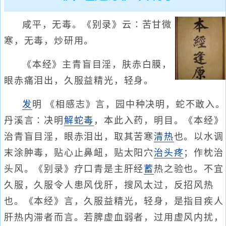
咸平，无毒。《别录》云∶苦甘微
寒，无毒，炒研用。
《本经》主青盲目淫，肤赤白膜，
眼赤痛泪出，久服益精光，轻身。
发
明 《相感志》言，园中种决明，蛇不敢入。
丹溪言∶决明
解蛇毒
，本此入药，明目。《本经》
治青盲目淫，眼赤泪出，取其苦寒
清热
也。以水调
末涂肿毒，贴心止鼻衄，贴太阳穴
治头疼
；作枕治
头风。《别录》疗口青是主肝经
蓄
热之验也。不宜
久服，久服令人患风伐肝，搜风太过，反招风热
也。《本经》言，久服益精光，轻身，是指目疾人
肝热内滞者而言。若脾虚血弱者，过用虚风内扰，