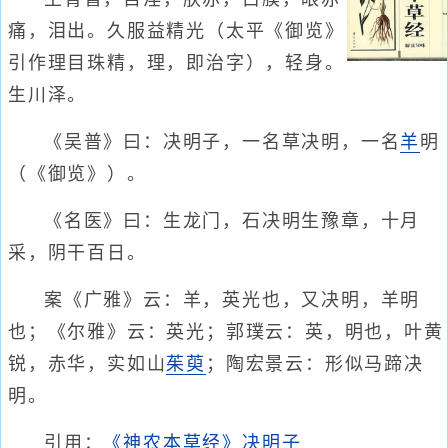
痛，泪出。久服益精光（太平《御览》
引作理目珠精，理，即治字），轻身。
生川泽。
《吴普》曰：决明子，一名草决明，一名
羊
明
（《御览》）。
《名医》曰：生龙门，石决明生豫章，十月
采，阴干百日。
案《广雅》云：羊，英光也，又决明，羊明
也；《尔雅》云：英光；郭璞云：英，明也，叶黄
锐，赤华，实如山
茱萸
；陶宏景云：形似马蹄决
明。
引用：
《神农本草经》决明子