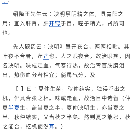
子
。
绍隆王先生云∶决明禀阴精之体，具青阳之
用；宜入肝肾，肝
开窍
于目，瞳子精光，肾所司
也。
先人题药云∶决明叶昼开夜合，两两相贴。其
叶夜不合者，茳
芒
也。人之眼夜合，故治眼疾，因
名决明。味咸走血，气寒待热，故治青盲肤膜泪
出，热伤血分者相宜；倘属气分，及
【 】曰∶夏仲生苗，秋仲结实，独得呼出之
机，俨具合张之相。味咸走血，故治目中诸眚（仲
夏
半夏
生，盖当夏之半，夏仲决明生，亦当夏之
半。秋仲结实，又当秋之半矣。然则夏之能张，秋
之能合，枢机使然
耳
。）