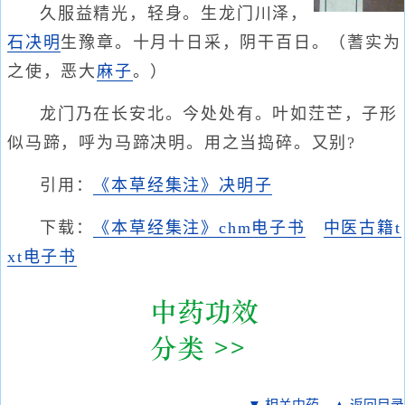
久服益精光，轻身。生龙门川泽，
石决明
生豫章。十月十日采，阴干百日。（蓍实为
之使，恶大
麻子
。）
龙门乃在长安北。今处处有。叶如茳芒，子形
似马蹄，呼为马蹄决明。用之当捣碎。又别?
引用：
《本草经集注》决明子
下载：
《本草经集注》chm电子书
中医古籍t
xt电子书