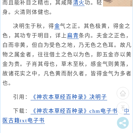
而且能补目之精也，其咸降
清火
功。轻
身。火清则体健也。
决明生于秋，得
金
气之正。其色极黄，得金之
色，其功专于明目，详上
扁青
条内。夫金之正色，
白而非黄，但白为受色之地，乃无色之色耳。故凡
物之属金者，往往借土之色以为色，即五金亦以黄
金为贵。子肖其母也，草木至秋，感金气则黄落，
故诸花实之中，凡色黄而耐久者，皆得金气为多者
也。
引用：
《神农本草经百种录》决明子
下载：
《神农本草经百种录》chm电子书
中
医古籍txt电子书