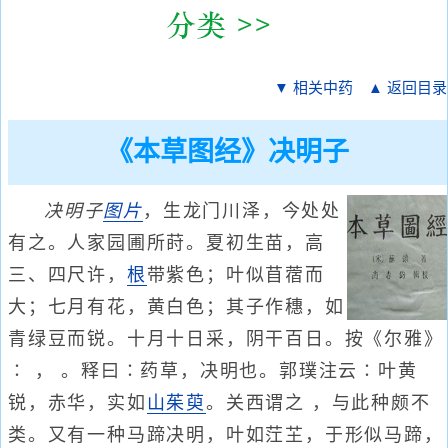
▼ 相关中药
▲ 返回目录
《本草图经》决明子
决明子
图片
，生龙门川泽，今处处
有之。人家园圃所莳。夏初生苗，高
三、四尺许，
根
带紫色；叶似苜蓿而
大；七月有花，黄白色；其子作穗，如
青绿豆而锐。十月十日采，阴干百日。按《尔雅》
∶ ， 。释曰∶药草，决明也。郭璞注云∶叶黄
锐，赤华，实如
山茱萸
。关西谓之 ，与此种颇不
类。又有一种马蹄决明，叶如茳芏，于形似马蹄，