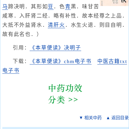
马
蹄决明．其形如
豆
．色
青
黑．味甘苦
咸寒．入肝肾二经．略有补性．故本经尊之上品．
大抵不外益肾水．
清肝火
．水生火退．则目自明．
故有此名也．）
引用：
《本草便读》决明子
下载：
《本草便读》chm电子书
中医古籍txt
电子书
▼ 相关中药
▲ 返回目录