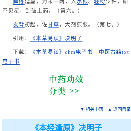
癣疮
延蔓，为末一两，入
水银
、
轻粉
少许，研
不见星，刮破上药。（第六。）
发背
初起，佐
甘草
，大剂煎服。（第七。）
引用：
《本草易读》决明子
下载：
《本草易读》chm电子书
中医古籍txt
电子书
▼ 相关中药
▲ 返回目录
《本经逢原》决明子