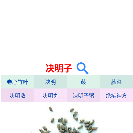
决明子
卷心竹叶
决明
蕨
蕨菜
决明散
决明丸
决明子粥
绝疟神方