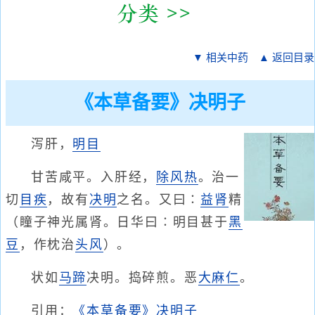
▼ 相关中药
▲ 返回目录
《本草备要》决明子
泻肝，
明目
甘苦咸平。入肝经，
除风热
。治一
切
目疾
，故有
决明
之名。又曰∶
益肾
精
（瞳子神光属肾。日华曰∶明目甚于
黑
豆
，作枕治
头风
）。
状如
马蹄
决明。捣碎煎。恶
大麻仁
。
引用：
《本草备要》决明子