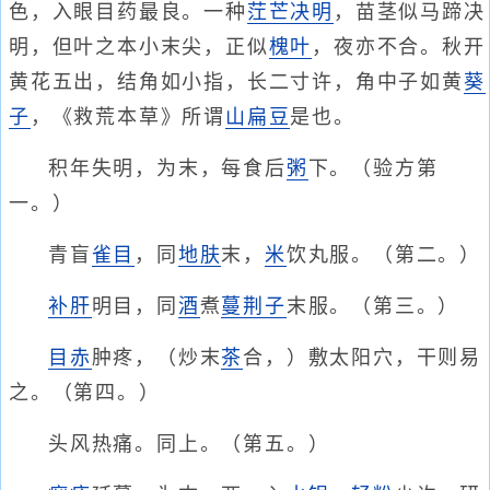
色，入眼目药最良。一种
茳芒决明
，苗茎似马蹄决
明，但叶之本小末尖，正似
槐叶
，夜亦不合。秋开
黄花五出，结角如小指，长二寸许，角中子如黄
葵
子
，《救荒本草》所谓
山扁豆
是也。
积年失明，为末，每食后
粥
下。（验方第
一。）
青盲
雀目
，同
地肤
末，
米
饮丸服。（第二。）
补肝
明目，同
酒
煮
蔓荆子
末服。（第三。）
目赤
肿疼，（炒末
茶
合，）敷太阳穴，干则易
之。（第四。）
头风热痛。同上。（第五。）