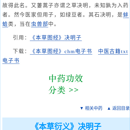
故得此名。又萋蒿子亦谓之草决明，未知孰为入药
者。然今医家但用子，如绿豆者。其石决明，是
蚌
蛤
类，当在
虫
兽部
中。
引用：
《本草图经》决明子
下载：
《本草图经》chm电子书
中医古籍txt
电子书
▼ 相关中药
▲ 返回目录
《本草衍义》决明子