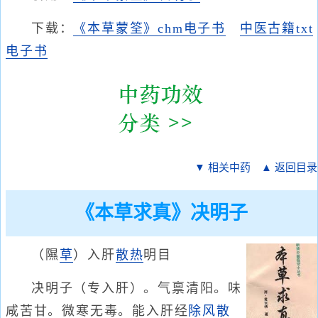
下载：
《本草蒙筌》chm电子书
中医古籍txt
电子书
▼ 相关中药
▲ 返回目录
《本草求真》决明子
（隰
草
）入肝
散热
明目
决明子（专入肝）。气禀清阳。味
咸苦甘。微寒无毒。能入肝经
除风散