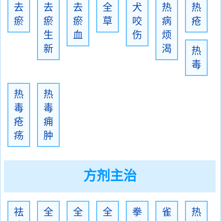
去
去
去
全
犬
热
热
瘀
瘀
瘀
草
咬
病
疮
生
血
伤
烦
新
渴
热
毒
热
热
毒
毒
疮
痈
疡
肿
方剂主治
祛
全
全
全
拳
雀
热