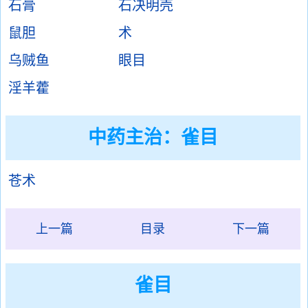
石膏
石决明壳
鼠胆
术
乌贼鱼
眼目
淫羊藿
中药主治：雀目
苍术
上一篇
目录
下一篇
雀目