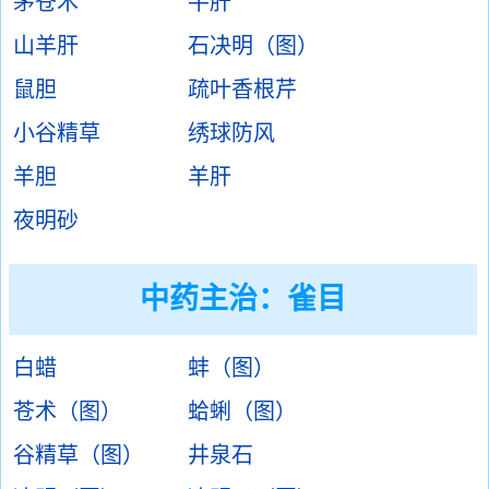
茅苍术
牛肝
山羊肝
石决明（图）
鼠胆
疏叶香根芹
小谷精草
绣球防风
羊胆
羊肝
夜明砂
中药主治：
雀目
白蜡
蚌（图）
苍术（图）
蛤蜊（图）
谷精草（图）
井泉石