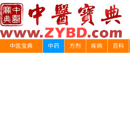
中医宝典
中药
方剂
疾病
百科