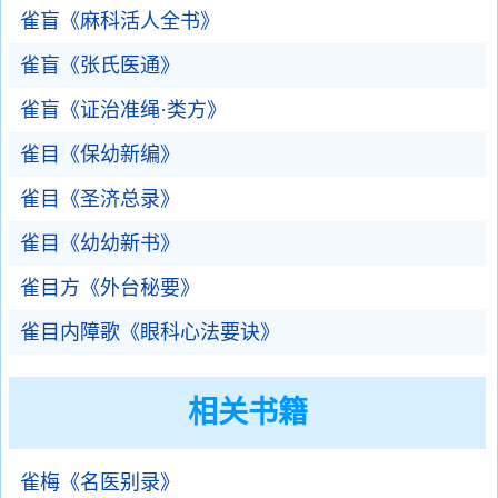
雀盲《麻科活人全书》
雀盲《张氏医通》
雀盲《证治准绳·类方》
雀目《保幼新编》
雀目《圣济总录》
雀目《幼幼新书》
雀目方《外台秘要》
雀目内障歌《眼科心法要诀》
相关书籍
雀梅《名医别录》