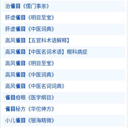
治
雀目
《儒门事亲》
肝虚
雀目
《明目至宝》
肝虚
雀目
《中医词典》
高风
雀目
【五官科术语解释】
高风
雀目
【中医名词术语】眼科病症
高风
雀目
《明目至宝》
高风
雀目
《中医词典》
高风
雀目
《中医名词词典》
雀目
疳眼《医学纲目》
雀目
秘方《华佗神方》
小儿
雀目
《银海精微》