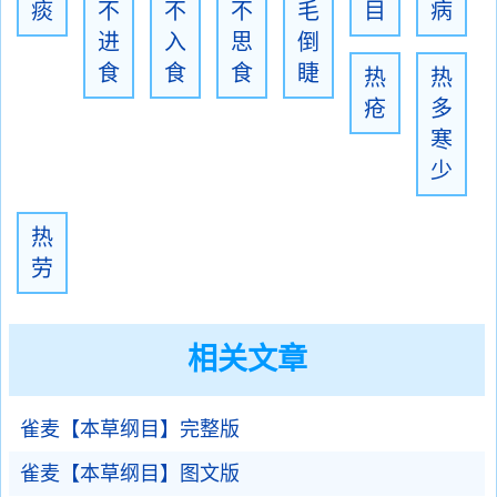
痰
不
不
不
毛
目
病
进
入
思
倒
食
食
食
睫
热
热
疮
多
寒
少
热
劳
相关文章
雀麦【本草纲目】完整版
雀麦【本草纲目】图文版