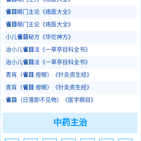
雀目
眼门主论《疡医大全》
雀目
眼门主论《疡医大全》
小儿
雀目
秘方《华佗神方》
治小儿
雀目
法《一草亭目科全书》
治小儿
雀目
法《一草亭目科全书》
青肓（
雀目
疳眼）《针灸资生经》
青肓（
雀目
疳眼）《针灸资生经》
雀目
（日落即不见物）《医学纲目》
中药主治