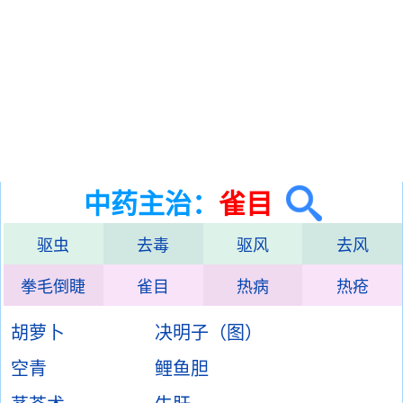
中药主治：
雀目
驱虫
去毒
驱风
去风
拳毛倒睫
雀目
热病
热疮
胡萝卜
决明子（图）
空青
鲤鱼胆