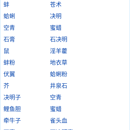
蚌
苍术
蛤蜊
决明
空青
蜜蜡
石膏
石决明
鼠
淫羊藿
蚌粉
地衣草
伏翼
蛤蜊粉
芥
井泉石
决明子
空青
鲤鱼胆
蜜蜡
牵牛子
雀头血