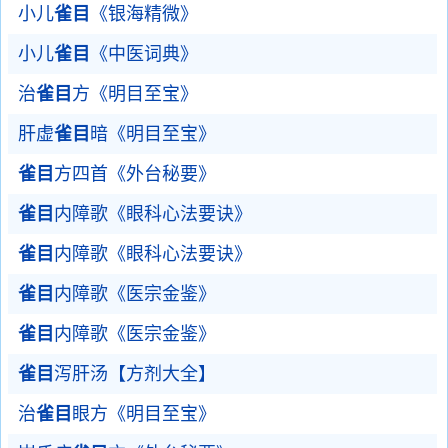
小儿
雀目
《银海精微》
小儿
雀目
《中医词典》
治
雀目
方《明目至宝》
肝虚
雀目
暗《明目至宝》
雀目
方四首《外台秘要》
雀目
内障歌《眼科心法要诀》
雀目
内障歌《眼科心法要诀》
雀目
内障歌《医宗金鉴》
雀目
内障歌《医宗金鉴》
雀目
泻肝汤【方剂大全】
治
雀目
眼方《明目至宝》