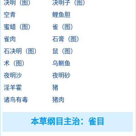
决明（图）
决明子（图）
空青
鲤鱼胆
蜜蜡（图）
雀（图）
雀肉
石膏（图）
石决明（图）
鼠（图）
术（图）
乌鲗鱼
夜明沙
夜明砂
淫羊霍
猪
诸鸟有毒
猪肉
本草纲目主治：雀目