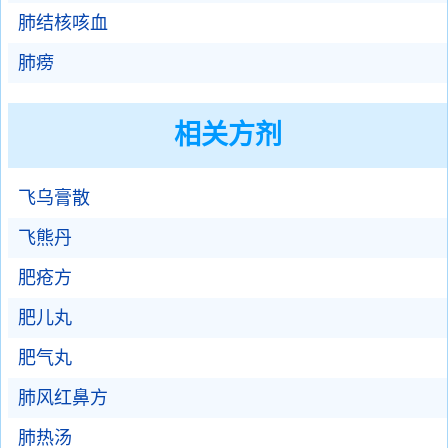
肺结核咳血
肺痨
相关方剂
飞乌膏散
飞熊丹
肥疮方
肥儿丸
肥气丸
肺风红鼻方
肺热汤