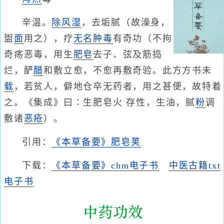
辛温。
除风湿
，去垢腻（故澡身，
盥
面
用之），疗
无名肿毒
有奇功（不拘
奇疡恶毒，用生
肥皂
去子、弦及筋捣
烂，酽
醋
和敷立愈，不愈再敷奇验。此方方书未
载
，若贫人，僻地仓卒无药者，用之甚便，故特着
之。《集成》曰∶生肥皂火 存性，生油，腻
粉
调
敷诸
恶疮
）。
引用：
《本草备要》肥皂荚
下载：
《本草备要》chm电子书
中医古籍txt
电子书