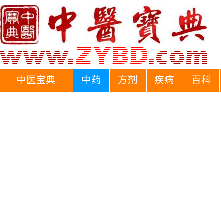
中医宝典
中药
方剂
疾病
百科