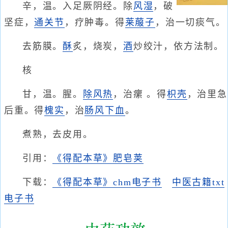
辛，温。入足厥阴经。除
风湿
，破
坚症，
通关节
，疗肿毒。得
莱菔子
，治一切痰气。
去筋膜。
酥
炙，烧炭，
酒
炒绞汁，依方法制。
核
甘，温。腥。
除风热
，治瘰 。得
枳壳
，治里急
后重。得
槐实
，治
肠风下血
。
煮熟，去皮用。
引用：
《得配本草》肥皂荚
下载：
《得配本草》chm电子书
中医古籍txt
电子书