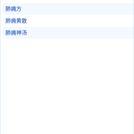
肺痈方
肺痈黄散
肺痈神汤