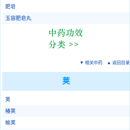
肥皂
玉容肥皂丸
▼ 相关中药
▲ 返回目录
荚
荚
椿荚
榆荚