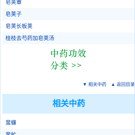
皂荚蕈
皂荚子
皂荚长板荚
桂枝去芍药加皂荚汤
▼ 相关中药
▲ 返回目录
相关中药
蜚蠊
蜚虻