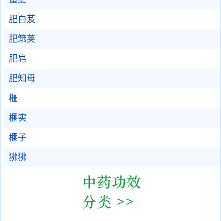
肥白芨
肥筇荚
肥皂
肥知母
榧
榧实
榧子
狒狒