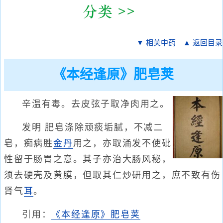
▼ 相关中药
▲ 返回目录
《本经逢原》肥皂荚
辛温有毒。去皮弦子取净肉用之。
发明 肥皂涤除顽痰垢腻，不减二
皂，痴病胜
金丹
用之，亦取涌发不使砒
性留于肠胃之意。其子亦治大肠风秘，
须去硬壳及黄膜，但取其仁炒研用之，庶不致有伤
肾气
耳
。
引用：
《本经逢原》肥皂荚