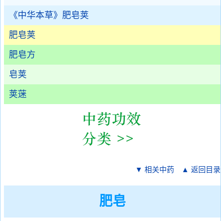
《中华本草》肥皂荚
肥皂荚
肥皂方
皂荚
荚蒾
▼ 相关中药
▲ 返回目录
肥皂