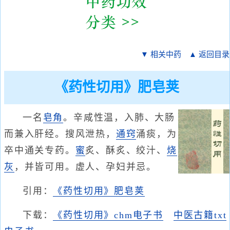
▼ 相关中药
▲ 返回目录
《药性切用》肥皂荚
一名
皂角
。辛咸性温，入肺、大肠
而兼入肝经。搜风泄热，
通窍
涌痰，为
卒中通关专药。
蜜
炙、酥炙、绞汁、
烧
灰
，并皆可用。虚人、孕妇并忌。
引用：
《药性切用》肥皂荚
下载：
《药性切用》chm电子书
中医古籍txt