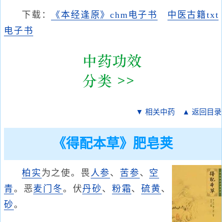
下载：
《本经逢原》chm电子书
中医古籍txt
电子书
▼ 相关中药
▲ 返回目录
《得配本草》肥皂荚
柏实
为之使。畏
人参
、
苦参
、
空
青
。恶
麦门冬
。伏
丹砂
、
粉霜
、
硫黄
、
砂
。