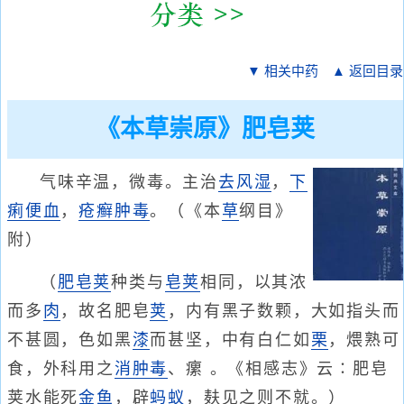
▼ 相关中药
▲ 返回目录
《本草崇原》肥皂荚
气味辛温，微毒。主治
去风湿
，
下
痢
便血
，
疮癣
肿毒
。（《本
草
纲目》
附）
（
肥皂荚
种类与
皂荚
相同，以其浓
而多
肉
，故名肥皂
荚
，内有黑子数颗，大如指头而
不甚圆，色如黑
漆
而甚坚，中有白仁如
栗
，煨熟可
食，外科用之
消肿毒
、瘰 。《相感志》云∶肥皂
荚水能死
金鱼
，辟
蚂蚁
，麸见之则不就。）