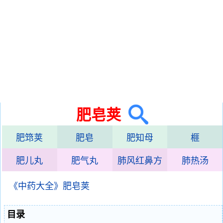
肥皂荚
肥筇荚
肥皂
肥知母
榧
肥儿丸
肥气丸
肺风红鼻方
肺热汤
《中药大全》肥皂荚
目录