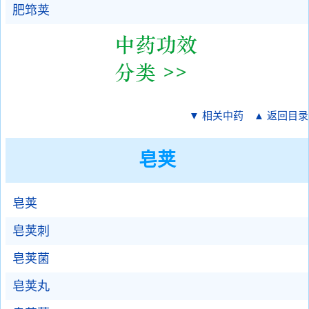
肥筇荚
▼ 相关中药
▲ 返回目录
皂荚
皂荚
皂荚刺
皂荚菌
皂荚丸