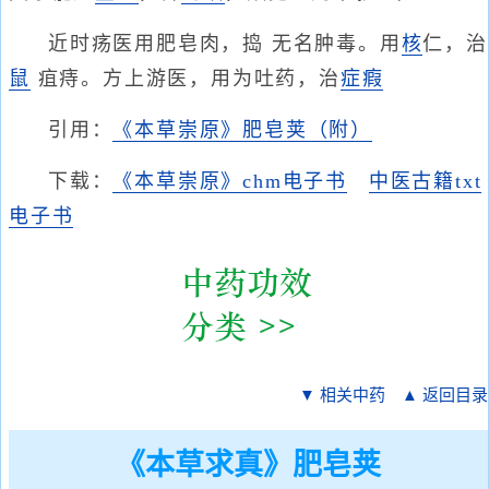
近时疡医用肥皂肉，捣 无名肿毒。用
核
仁，治
鼠
疽痔。方上游医，用为吐药，治
症瘕
引用：
《本草崇原》肥皂荚（附）
下载：
《本草崇原》chm电子书
中医古籍txt
电子书
▼ 相关中药
▲ 返回目录
《本草求真》肥皂荚