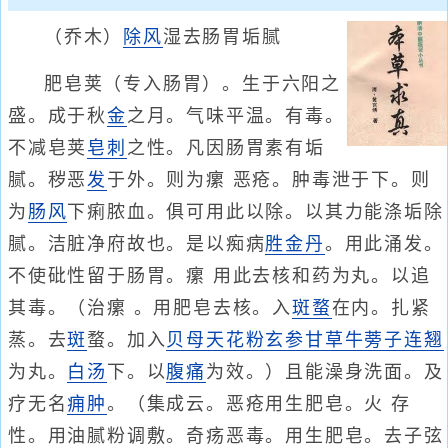
（乔木）
除风
湿去肠胃垢腻
肥皂荚（专入肠胃）。生于六阳之
盛。成于秋
金
之月。气味平温。有毒。
不减皂荚
皂刺
之性。凡因肠胃素有垢
腻。秽恶
发
于外。则为瘰 恶疮。肿毒泄于下。则
为
肠风
下痢脓血。俱可用此以除。以其力能涤垢除
腻。洁脏净府故也。是以痴病
胜金丹
。用此涌发。
不使砒性留于肠胃。瘰 用此去核和药为丸。以追
其毒。（治瘰 。用肥皂去核。入
斑蝥
在内。扎紧
蒸。去
斑
蝥。加入
贝母
天花粉
玄参
甘草
牛蒡子
连翘
为丸。
白汤
下。以
腹痛
为效。）且能澡身洗面。及
疗无名
痈肿
。（集成云。恶疮用生肥皂。火 存
性。用油腻粉调敷。奇疡恶毒。用生肥皂。去子弦