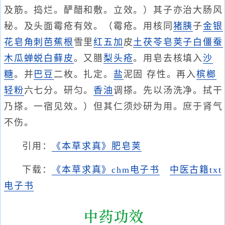
及筋。捣烂。酽醋和敷。立效。）其子亦治大肠风
秘。及头面霉疮有效。（霉疮。用核同
猪胰
子
金银
花
皂角刺
芭蕉根
雪里
红五加
皮
土茯苓
皂荚子
白僵蚕
木瓜
蝉蜕
白藓皮
。又腊
梨
头疮
。用皂去核填入
沙
糖
。并
巴豆
二枚。扎定。
盐
泥固 存性。再入
槟榔
轻粉
六七分。研匀。
香油
调搽。先以汤洗净。拭干
乃搽。一宿见效。）但其仁须炒研为用。庶于肾气
不伤。
引用：
《本草求真》肥皂荚
下载：
《本草求真》chm电子书
中医古籍txt
电子书