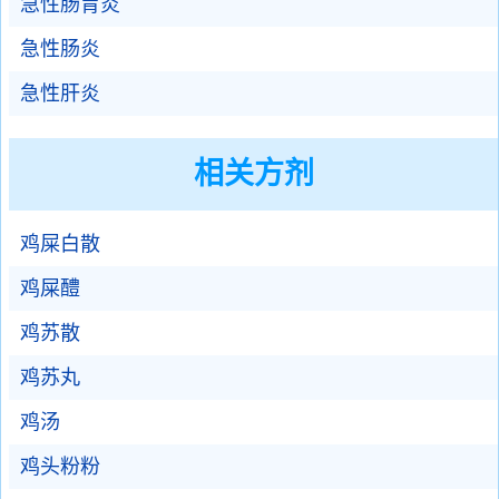
急性肠胃炎
急性肠炎
急性肝炎
相关方剂
鸡屎白散
鸡屎醴
鸡苏散
鸡苏丸
鸡汤
鸡头粉粉