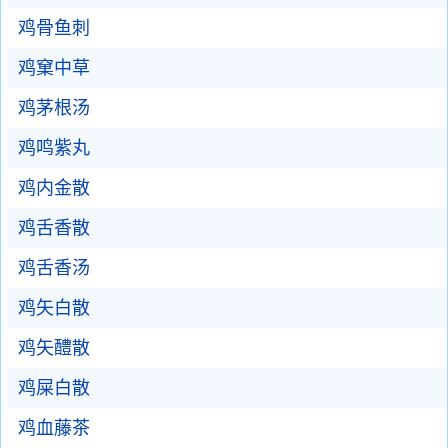
鸡骨鱼刺
鸡窠中草
鸡茅根汤
鸡鸣紫丸
鸡内金散
鸡舌香散
鸡舌香汤
鸡矢白散
鸡矢醴散
鸡屎白散
鸡血藤茶