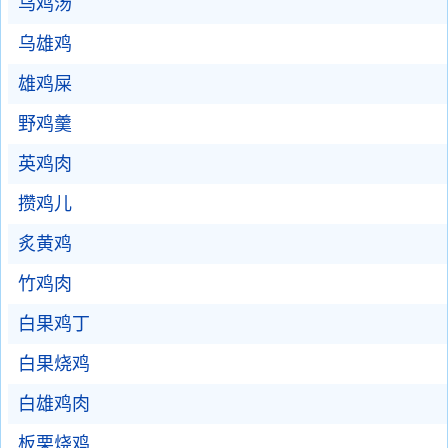
乌鸡汤
乌雄鸡
雄鸡屎
野鸡羹
英鸡肉
攒鸡儿
炙黄鸡
竹鸡肉
白果鸡丁
白果烧鸡
白雄鸡肉
板栗烧鸡