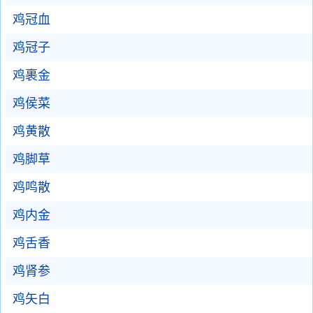
鸡冠血
鸡冠子
鸡裹金
鸡侯菜
鸡黄散
鸡脚草
鸡鸣散
鸡内金
鸡舌香
鸡肾参
鸡矢白