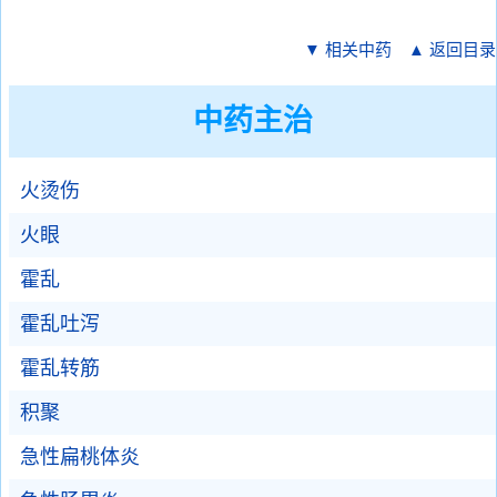
▼ 相关中药
▲ 返回目录
中药主治
火烫伤
火眼
霍乱
霍乱吐泻
霍乱转筋
积聚
急性扁桃体炎