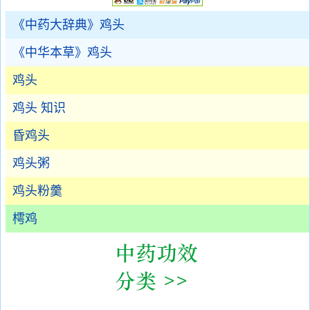
《中药大辞典》鸡头
《中华本草》鸡头
鸡头
鸡头 知识
昏鸡头
鸡头粥
鸡头粉羹
樗鸡