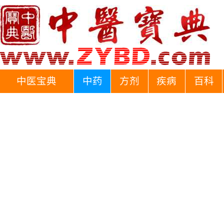
中医宝典
中药
方剂
疾病
百科