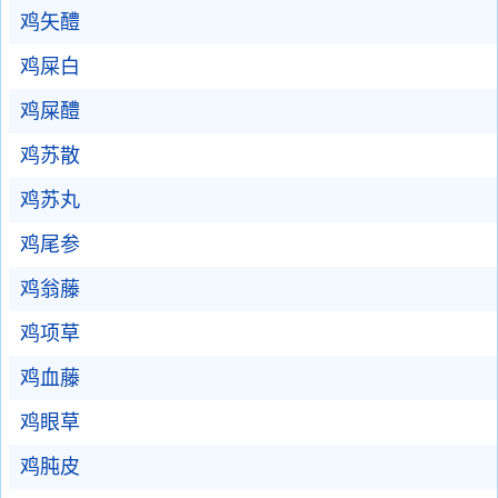
鸡矢醴
鸡屎白
鸡屎醴
鸡苏散
鸡苏丸
鸡尾参
鸡翁藤
鸡项草
鸡血藤
鸡眼草
鸡肫皮