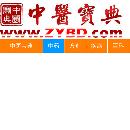
中医宝典
中药
方剂
疾病
百科