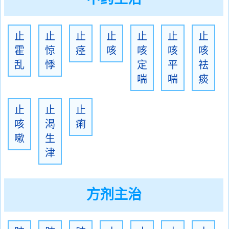
止
止
止
止
止
止
止
霍
惊
痉
咳
咳
咳
咳
乱
悸
定
平
祛
喘
喘
痰
止
止
止
咳
渴
痢
嗽
生
津
方剂主治