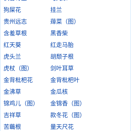
狗屎花
挂兰
贵州远志
蔊菜（图）
含羞草根
黑香柴
红天葵
红走马胎
虎头兰
胡颓子根
虎杖（图）
剑叶耳草
金背枇杷花
金背枇杷叶
金沸草
金瓜核
锦鸡儿（图）
金锦香（图）
吉祥草
款冬花（图）
苦蘵根
量天尺花