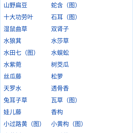
山野扁豆
蛇含（图）
十大功劳叶
石耳（图）
湿鼠曲草
双肾子
水狼萁
水莎草
水田七（图）
水蜈蚣
水紫菀
树茭瓜
丝瓜藤
松萝
天罗水
透骨香
兔耳子草
瓦草（图）
娃儿藤
香构
小过路黄（图）
小黄构（图）