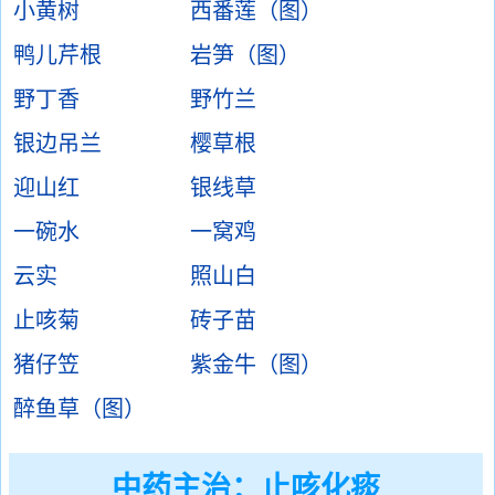
小黄树
西番莲（图）
鸭儿芹根
岩笋（图）
野丁香
野竹兰
银边吊兰
樱草根
迎山红
银线草
一碗水
一窝鸡
云实
照山白
止咳菊
砖子苗
猪仔笠
紫金牛（图）
醉鱼草（图）
中药主治：
止咳化痰