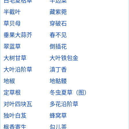
白毛夏枯草
半边菜
半截叶
藏紫菀
草贝母
穿破石
垂果大蒜芥
春不见
翠蓝草
倒插花
大树甘草
大叶铁包金
大叶沿阶草
滇丁香
地椒
地骷髅
定草根
冬虫夏草（图）
对叶四块瓦
多花沿阶草
独叶白芨
蜂窝草
枫香寄生
勾儿茶