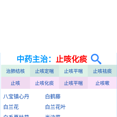
中药主治：
止咳化痰
治肺结核
止咳定喘
止咳平喘
止咳祛痰
止咳
止咳化痰
止咳平喘
止咳嗽
八宝镇心丹
白鹤藤
白兰花
白兰花叶