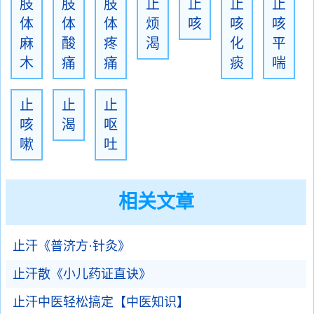
肢
肢
肢
止
止
止
止
体
体
体
烦
咳
咳
咳
麻
酸
疼
渴
化
平
木
痛
痛
痰
喘
止
止
止
咳
渴
呕
嗽
吐
相关文章
止汗《普济方·针灸》
止汗散《小儿药证直诀》
止汗中医轻松搞定【中医知识】