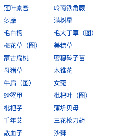
莲叶橐吾
岭南铁角蕨
萝藦
满树星
毛白杨
毛大丁草（图）
梅花草（图）
美穗草
蒙古扁桃
密穗砖子苗
母猪草
木锥花
牛扁（图）
女菀
螃蟹甲
枇杷叶（图）
枇杷芋
蒲圻贝母
千年艾
三花枪刀药
散血子
沙棘